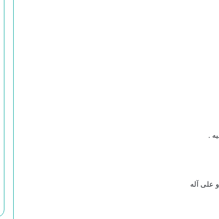
ه .
 على آله