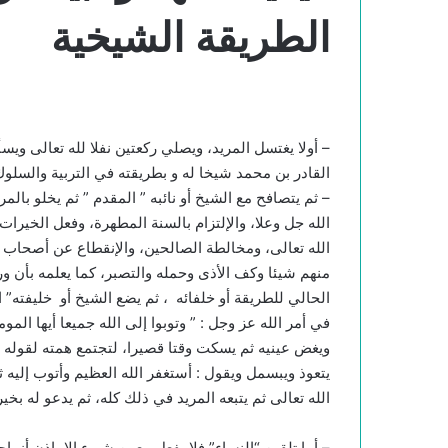
الطريقة الشيخية
– أولا يغتسل المريد، ويصلي ركعتين نفلا لله تعالى وي
القادر بن محمد شيخا له و بطريقته في التربية والسلوك
– ثم يتصافح مع الشيخ أو نائبه ” المقدم ” ثم يخلو با
الله جل وعلا، والإلتزام بالسنة المطهرة، وفعل الخيرا
الله تعالى، ومخالطة الصالحين، والإنقطاع عن أصحاب ا
منهم شيئا وكف الأذى وحمله والتصبر، كما يعلمه بأن ورد
الحالي للطريقة أو خلفائه ، ثم يضع الشيخ أو خليفته” 
في أمر الله عز وجل : ” وتوبوا إلى الله جميعا أيها الموم
ويغض عينيه ثم يسكت وقتا قصيرا، لتجتمع همته لقوله عل
يتعوذ ويبسمل ويقول : أستغفر الله العظيم وأتوب إليه
الله تعالى ثم يتبعه المريد في ذلك كله، ثم يدعو له بخير 
– أما تلقين “النساء” فلا يفعل معهن شيء إلا بإذن أزواج