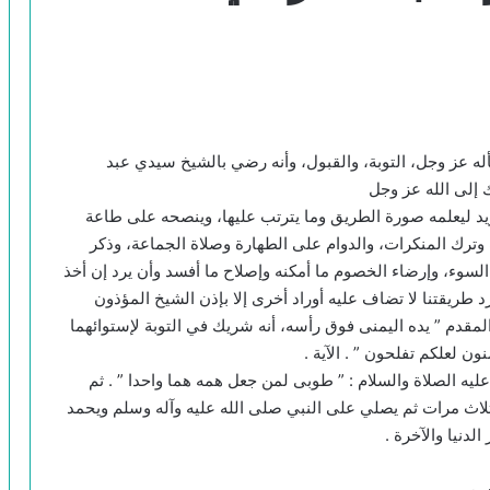
سأله عز وجل، التوبة، والقبول، وأنه رضي بالشيخ سيدي عبد
 إلى الله عز وجل
لمريد ليعلمه صورة الطريق وما يترتب عليها، وينصحه على طاعة
ت وترك المنكرات، والدوام على الطهارة وصلاة الجماعة، وذكر
لسوء، وإرضاء الخصوم ما أمكنه وإصلاح ما أفسد وأن يرد إن أخذ
 طريقتنا لا تضاف عليه أوراد أخرى إلا بإذن الشيخ المؤذون
المقدم ” يده اليمنى فوق رأسه، أنه شريك في التوبة لإستوائهما
نون لعلكم تفلحون ” . الآية .
يه الصلاة والسلام : ” طوبى لمن جعل همه هما واحدا ” . ثم
 ثلاث مرات ثم يصلي على النبي صلى الله عليه وآله وسلم ويحمد
الدنيا والآخرة .
هن .