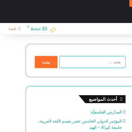
℃
30
تابعنا
Beirut
ا
ل
ب
ح
ث
ع
ن
أحدث المواضيع
:
المدارس الفلسفيَّة
المؤتمر الدولي الخامس عشر بقسم اللغة العربية،
جامعة كيرالا – الهند