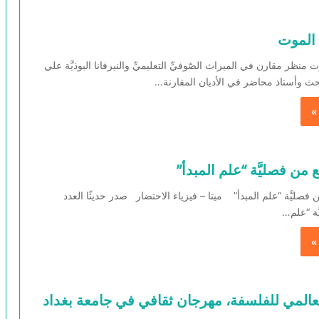
الموت
منظر مقارن في الميراث الصّوفيِّ التعليميِّ والنيرفانا البوذيَّة علي
ث وأستاذ محاضر في الأديان المقارنة…
»
 من فصليَّة “علم المبدأ”
فصليَّة “علم المبدأ” ميتا – فيزياء الاحتضار صدر حديثًا العدد
ّة “علم…
»
لعالمي للفلسفة، مهرجان ثقافي في جامعة بغداد