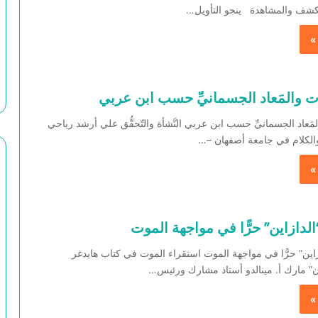
كشف والمشاهدة ينحو التأويل…
»
ت والمَعاد الجسمانيِّ حسب ابن عربي
مَعاد الجسمانيِّ حسب ابن عربي النَّشأة والتّحقُّق علي أرشد رياحي
والكلام في جامعة أصفهان –…
»
لدازاين” حرًّا في مواجهة الموت
اين” حرًّا في مواجهة الموت استقراء الموت في كتاب هايدغر
ان” مارك أ. مينالدو أستاذ مشارك ورئيس…
»