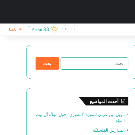
℃
33
تابعنا
Beirut
ا
ل
ب
ح
ث
ع
ن
أحدث المواضيع
:
تأويل ابن عربي لسورة “الشورى” حول مودَّة آل بيت
النبوَّة
المدارس الفلسفيَّة