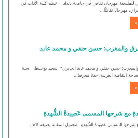
مي للفلسفة مهرجان ثقافي في جامعة بغداد تنظم كلية الآداب في
اق، مهرجانًا ثقافيًّا…
»
رق والمغرب: حسن حنفي و محمد عابد
المغرب: حسن حنفي و محمد عابد الجابري* سعيد بوخليط سنة
»
دةِ مع شرحها المسمى عَصِيدةُ الشُّهدةِ
قصيدةُ البُردةِ مع شرحها المسمى عَصِيدةُ الشُّهدةِ لتحميل المقالة بصيغة pdf: