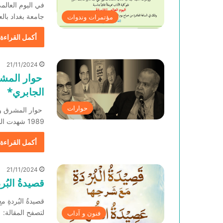
في اليوم العال
جامعة بغداد بالعر
مؤتمرات وندوات
أكمل القراءة 
21/11/2024
حوار المش
الجابري*
حوارات
حوار المشرق و
1989 شهدت الساحة الثقافية العربية، حدثا معرفيا…
أكمل القراءة 
21/11/2024
قصيدةُ البُر
لتصفح المقالة:
فنون و آداب