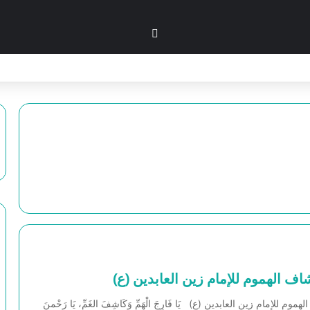
بحث عن
ف الهموم للإمام زين العابدين (ع)
م للإمام زين العابدين (ع) يَا فَارِجَ الْهَمِّ وَكَاشِفَ الغَمِّ، يَا رَحْمنَ