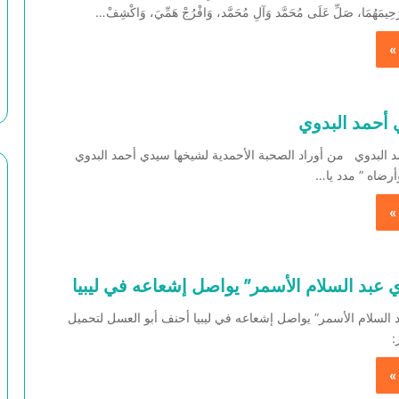
 وَرَحِيمَهُمَا، صَلِّ عَلَى مُحَمَّد وَآلِ مُحَمَّد، وَافْرُجْ هَمِّيَ، وَاكْشِفْ…
»
 أحمد البدوي
د البدوي من أوراد الصحبة الأحمدية لشيخها سيدي أحمد البدوي
رضاه ” مدد يا…
»
 عبد السلام الأسمر” يواصل إشعاعه في ليبيا
السلام الأسمر” يواصل إشعاعه في ليبيا أحنف أبو العسل لتحميل
ر:
»