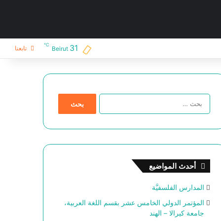
℃
31
تابعنا
Beirut
ا
ل
ب
ح
ث
ع
ن
أحدث المواضيع
:
المدارس الفلسفيَّة
المؤتمر الدولي الخامس عشر بقسم اللغة العربية،
جامعة كيرالا – الهند