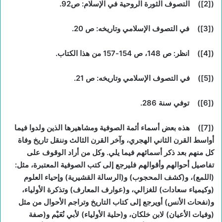
(
[2]
) التصوف الثورة الروحية في الإسلام: ص92.
(
[3]
) في التصوف الإسلامي وتاريخه: ص 20.
(
[4]
) انظر: ص 148، ص 154-157 من هذا الكتاب.
(
[5]
) في التصوف الإسلامي وتاريخه: ص 21.
(
[6]
) توفي سنة 286.
(
[7]
) هذه بعض أسماء أئمة الصوفية ومشاهيرها الذين ولدوا فيما
أواسط القرن الثاني الهجري، وآخر القرن الثالث وننقل تاريخ وفاة
كل منهم بعد ذكر أسمائهم فيما يلي. وكل من أراد الوقوف على
تفاصيل أحوالهم وأقوالهم فليرجع إلى كتب الصوفية المعتبرة، مثل:
(اللمع)، و(كشف المحجوب) و(الرسالة القشيرية) وإحياء العلوم
(وكيمياء سعادات) للغزالي، و(عوارف المعارف) وتذكرة الأولياء،
و(نفحات الأنس) أويرجع إلى كتاب التاريخ وتراجم الأحوال من مثل
(وفيات الأعيان) لابن خلكان، و(حلية الأولياء) لأبي نُعَيْم و(صفة