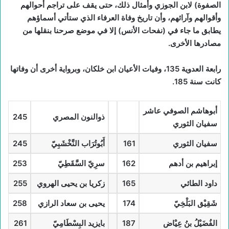
الصفوة) لابن الجوزي وأمثال ذلك، حتى يقف على تراجم أحوالهم
وأقوالهم وآرائهم، وأن تاريخ وفاة العرفاء الذي ستأتي أسماؤهم
يطابق ما جاء في (نفحات الأنس) إلا في موضع صرحنا بنقلها من
مصادرها الأخرى.
رابعة العدوية 135، وفيات الأعيان ابن خلكان، وبرواية أخرى أن وفاتها
كانت سنة 185.
أبوهاشم الصوفي عاشر
ذوالنون المصري
245
سفيان الثوري
سفيان الثوري
161
أَبُوتُرَاب النَّخْشَبِيّ
245
إبراهيم بن أدهم
162
سرِيّ السَّقَطِيّ
253
داود الطائي
165
زكريا بن يحيى الهروي
255
شَقِيْق البَلْخِيّ
174
يحيى بن سعاد الرازي
258
الفُضَيْلُ بنُ عِيْاض
187
بايزيد البِسْطَامِيّ
261