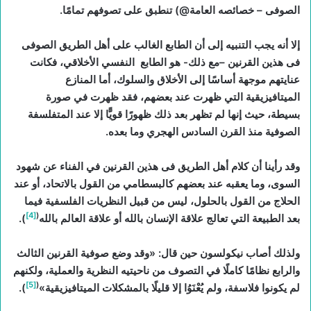
الصوفى – خصائصه العامة@) تنطبق على تصوفهم تمامًا.
إلا أنه يجب التنبيه إلى أن الطابع الغالب على أهل الطريق الصوفى
فى هذين القرنين –مع ذلك- هو الطابع النفسي الأخلاقي، فكانت
عنايتهم موجهة أساسًا إلى الأخلاق والسلوك، أما المنازع
الميتافيزيقية التي ظهرت عند بعضهم، فقد ظهرت في صورة
بسيطة، حيث إنها لم تظهر بعد ذلك ظهورًا قويًّا إلا عند المتفلسفة
الصوفية منذ القرن السادس الهجري وما بعده.
وقد رأينا أن كلام أهل الطريق فى هذين القرنين في الفناء عن شهود
السوى، وما يعقبه عند بعضهم كالبسطامي من القول بالاتحاد، أو عند
الحلاج من القول بالحلول، ليس من قبيل النظريات الفلسفية فيما
[4]
(
بعد الطبيعة التي تعالج علاقة الإنسان بالله أو علاقة العالم بالله
).
ولذلك أصاب نيكولسون حين قال: «وقد وضع صوفية القرنين الثالث
والرابع نظامًا كاملًا في التصوف من ناحيتيه النظرية والعملية، ولكنهم
[5]
(
لم يكونوا فلاسفة، ولم يُعْنَوُا إلا قليلًا بالمشكلات الميتافيزيقية»
).