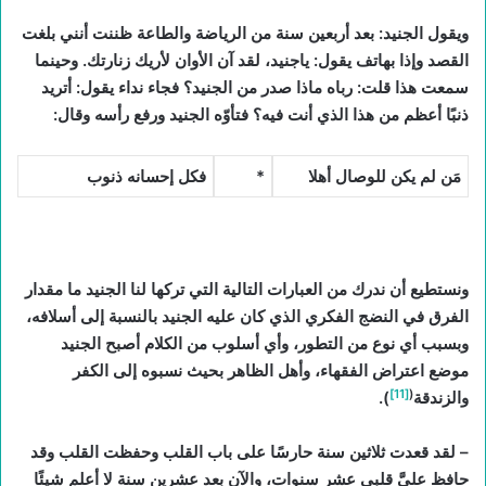
ويقول الجنيد: بعد أربعين سنة من الرياضة والطاعة ظننت أنني بلغت
القصد وإذا بهاتف يقول: ياجنيد، لقد آن الأوان لأريك زنارتك. وحينما
سمعت هذا قلت: رباه ماذا صدر من الجنيد؟ فجاء نداء يقول: أتريد
ذنبًا أعظم من هذا الذي أنت فيه؟ فتأوّه الجنيد ورفع رأسه وقال:
مَن لم يكن للوصال أهلا
*
فكل إحسانه ذنوب
ونستطيع أن ندرك من العبارات التالية التي تركها لنا الجنيد ما مقدار
الفرق في النضج الفكري الذي كان عليه الجنيد بالنسبة إلى أسلافه،
وبسبب أي نوع من التطور، وأي أسلوب من الكلام أصبح الجنيد
موضع اعتراض الفقهاء، وأهل الظاهر بحيث نسبوه إلى الكفر
[11]
(
والزندقة
).
– لقد قعدت ثلاثين سنة حارسًا على باب القلب وحفظت القلب وقد
حافظ عليَّ قلبي عشر سنوات، والآن بعد عشرين سنة لا أعلم شيئًا