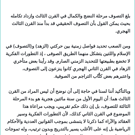
بلغ التصوف مرحلة النضج والكمال في القرن الثالث وازداد تكامله
بحيث يمكن القول بأن التصوف الحقيقي قد بدأ منذ القرن الثالث
الهجري.
ومن الصعب تحديد فواصل زمنية بين حركتي (الزهد) و(التصوف) في
الإسلام واللتين يتشكل منهما الطريق الصوفى ، إذ التطورات الفكرية
لا تخضع بطبيعتها للتحديد الزمني الصارم. وقد رأينا بعض متأخري
الزهاد في القرن الثاني الهجري كانوا ينزعون إلى التصوف،
واعتبرهم بعض كتُّاب التراجم من الصوفية.
وبالتأكيد أننا لسنا في حاجة إلى أن نوضح أن ليس المراد من القرن
الثالث هما: أن اليوم الأول من سنة مائتين هجرية هو بدء المرحلة
الثالثة للتصوف، بل إن ذلك حكم تقريبي، ويجب مراعاة هذا
الموضوع في القرن الثاني كذلك، لأن التطورات الفكرية وسير
العقائد والآراء كما ذكرنا لا يتمشى بموجب القوانين العددية والأحكام
الرياضية بل إنه على الأغلب يسير بالتدريج وبدون ترتيب، وله تموجات