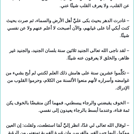
عن القلب، ولا يعرف القلب شيئًا عني.
– غادرت الدهر بحيث بكى عليَّ أهل الأرض والسماء، ثم صرت بحيث
كنت أبكي أنا على غيابهم، والآن أصبحت لا أعلم عنهم ولا عن نفسي
شيئًا.
– لقد ناجى الله تعالى الجنيد ثلاثين سنة بلسان الجنيد، والجنيد غير
ظاهر، والخلق لا يعرفون عنه شيئًا.
– تكلَّموا عشرين سنة على هامش ذلك العلم لكنني لم أبح بشيء من
غوامضه وأسراره لأنهم منعوا الألسنة من الكلام، وحرموا القلوب من
الإدراك.
– الخوف يقبضني والرجاء يبسطني، فمهما أكن منقبضًا بالخوف يكن
ثمة فناء، وعندما أبسط بالرجاء يعيدون إلى نفسي.
– لوقال الله تعالى لي غدًا، انظر إليَّ لَمَا استطعت، ولقلت: إن العين
موكول إليها حب الغير والغريب. وإن غيرة الغيرية تمنعني من الرؤية