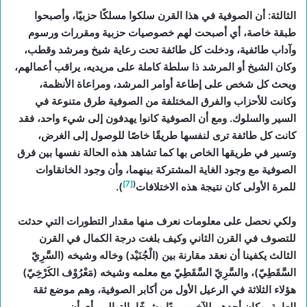
الثالثة: أن الصوفية في هذا القرن سلكوا مسلكًا حزبيًا، وأصبحوا
طبقة خاصة، أي أصبحت لهم خصوصيات حزبية ومقررات ورسوم
وآداب طائفية، ودخلت كل طائفة تحت رعاية شيخ ومرشد وقطب،
وكان الشيخ أو المرشد ذا سلطة كاملة على مريديه، يراقب أعمالهم،
ويحث كل شخص على إطاعة أوامر المرشد، ومراعاة الأنظمة،
وكانت للأحزاب والفرق المختلفة من الصوفية طرق متنوعة في
السير والسلوك. ومع أن الصوفية كانوا يهدفون إلى شيء واحد، فقد
كانت كل طائفة ترى لنفسها طريقًا خاصًا للوصول إلى الغرض،
وتسير في طريقها الخاص بها كما تشاهد هذه الحالة نفسها بين فرق
الصوفية مع وجود الغاية المشتركة بينهما، وأن وجود الخانقاوات
[7]
(
للمرة الأولى كان نتيجة هذه الاختلافات
).
ولكي نحصل على معلومات نعرف منها مقدار التطورات التي حدثت
للتصوف في القرن الثاني وكيف بلغت درجة الكمال في القرن
الثالث يكفينا أن نعقد مقارنة بين (الْجُنَيْد) وخاله وشيخه (السَّرِيّ
السَّقَطِيّ)، والسَّرِيّ السَّقَطِيّ مع معلمه وشيخه (مَعْرُوْف الكَرْخِيّ)
هؤلاء الثلاثة في الرعيل الأول من أكابر الصوفية، وهم موضع ثقة
العامة، وكان أحدهم للآخر مريدًا وشيخًا بالتوالي، أي أن