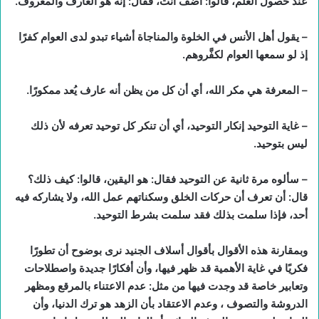
عند حصول العلم، قالوا: أضف أنت، فقال: إنه هو العارف والمعروف.
– يقول أهل الأنس في الخلوة والمناجاة أشياء تبدو لدى العوام كفرًا
إذ لو سمعها العوام لكفَّروهم.
– المعرفة هي مكر الله، أي أن كل من يظن أنه عارف يُعد ممكورًا.
– غاية التوحيد إنكار التوحيد، أي أن تنكر كل توحيد تعرفه لأن ذلك
ليس بتوحيد.
– سألوه مرة ثانية عن التوحيد فقال: هو اليقين، قالوا: كيف ذلك؟
قال: أن تعرف أن حركات الخلق وسكناتهم عمل الله، ولا يشاركه فيه
أحد، فإذا سلمت بذلك فقد سلمت بشرط التوحيد.
وبمقارنة هذه الأقوال بأقوال أسلاف الجنيد نرى بوضوح أن تطورًا
فكريًا في غاية الأهمية قد ظهر فيها، وأن أفكارًا جديدة واصطلاحات
وتعابير خاصة قد وجدت فيها من مثل: عدم الاعتناء بالمرقع ومظهر
الدروشة والتصوف ، وعدم الاعتقاد بأن الزهد هو ترك الدنيا، وأن