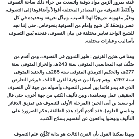
غذته بمرور الزمن مواد ذوقية واتسعت من جراء ذلك ساحة التصوف
والْتَقَطَ الصوفية من المصادر المختلفة أقوالاً وأضافوها إلى التصوف،
وتغيَّر مفهومه تدريجيًا لهذا السبب. وتبدَّل تعريفه وتحديده في كل
عصر ووَصَفَهُ كل شيخ وإمام من الصوفية بنحوخاص. حتى إننا نجد
للشيخ الواحد تعابير مختلفة في بيان التصوف، فنجده يُبين التصوف
بأساليب وعبارات مختلفة.
وهنا فى هذين القرنين : ظهر التدوين في التصوف. ومن أقدم من
صَنَّفَ فيه المحاسبي المتوفى سنة 243هـ، والخراز المتوفى سنة
277هـ، والحكيم الترمذي المتوفى سنة 285هـ، والجنيد المتوفى
سنة 297هـ. وهم جميعًا من صوفية القرن الثالث. فبرغم التعارض
الذى قد يبدو قائما بين أسس التصوف وأصوله من جهة لأن التصوف
الحقيقى عمل ومجاهدة، وبين تأليف الكتب من جهة أخرى، حتى قال
أبو سعيد بن أبى الخير: (المرحلة الأولى للتصوف هي تمزيق الدفاتر
وتناسي العلوم)، فقد أقدم أفراد هذه الطائفة بحكم الضرورة على
التأليف ونهضوا يدافعون عن أنفسهم بسلاح الكتب.
وبهذا يمكننا القول بأن القرن الثالث هو بداية تَكَوُّنِ علم التصوف