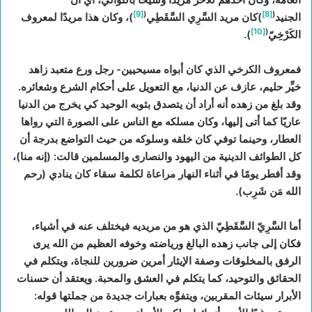
[9]
(
[8]
(
الجنيد
)كان مريد السَّرِي السَّقَطِي
)، وكان هذا مريدًا لمعروف
[10]
(
الكَرْخِيّ
).
فمعروف الكرخي الذي كان أبواه مسيحيين- رجل ورع متعبد زاهد
خيِّر حليم، عازف عن الدنيا، مع التعويل على أحكام الشرع وشعائره.
وقد بلغ من زهده أنه أراد أن يتصدق بثوبه الوحيد كي يخرج من الدنيا
عاريًا كما أتى إليها، وكان مسلكه مع الناس على الصورة التي رواها
العطار، وحينما توفي كان خلقه وسلوكه من حيث التواضع بدرجة أن
كل الطوائف الدينية من اليهود والنصارى والمسلمين قالت: (إنه منا)،
وقد أفطر يومًا في أثناء النهار مراعاة لكلمة سقاء كان ينادي (رحم
الله مَن شَرِب).
أما السَّرِيّ السَّقَطِيّ الذي هو من مريديه فيختلف عنه في أشياء،
فكان إلى جانب زهده البالغ ورياضته وخوفه العظيم من الله يرى
الرفق بالمخلوقات وصفة الإيثار أمرين ضرورين للنجاة، ويتكلم في
الحقائق والتوحيد، كما يتكلم في العشق والمحبة. ويعتقد أن حسنات
الأبرار سيئات المقربين، ويتفوَّه بعبارات جديدة من جملتها قوله: