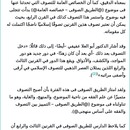
بمعناه الدقيق، كما أن الخصائص العامة للتصوف التي تحدثنا عنها
فى موضوع (@الطريق الصوفى – خصائصه العامة@) بدأت تتجلى
فيه بوضوح. واستمر هذا التصوف كذلك في القرن الرابع، بحيث
يمكن أن نعتبر تصوف هذين القرنين تصوفًا إسلاميًا ناضجًا اكتملت له
كل مقوماته.
وقد أشار الدكتور أبو العلا عفيفي –أيضًا- إلى ذلك قائلًا: «دخل
التصوف بعد ذلك -أي بعد أن كان زهدًا- في دور جديد هو دور
المواجد، والكشف، والأذواق. ويقع هذا الدور في القرنين الثالث
والرابع اللذين يمثلان العصر الذهبي للتصوف الإسلامي في أرقى
[2]
(
وأصفى مراتبه»
).
ولقد امتاز الطريق الصوفى فى هذه الفترة بأن أصبح التصوف
متميزًا عن علم الفقه من ناحية الموضوع، والمنهج، والغاية، وهو ما
تناولناه فى موضوع (@الطريق الصوفى – التمييز بين التصوف
والفقه على أساس منهجى@).
كما يلاحظ الدارس للطريق الصوفى في القرنين الثالث والرابع أن