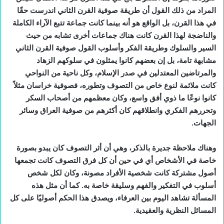
المراد من ذلك القول أن طريقة صوفية القرن الثاني اندرست حقًا
في هذا القرن، بل الواقع هو أنه بينما كانت جماعة تتبع الآراء الكاملة
والناضجة لهذا القرن كانت هناك جماعات أخرى تشابه من حيث
السير والسلوك وطريقة الفكر وأسلوب القول صوفية القرن الثاني
مشابهة تامة، بل إن بعضهم كانوا يمثلون في سلوكهم الزهاد
والمرتاضين المعتدلين في صدر الإسلام، وكل ناحية من النواحي
كانت ملائمة لنوع خاص من التصوف وتطوره، فصوفية خراسان مثلاً
كانوا نوعًا ما ذوي أفق واسع، وكان معظمهم من أصحاب السكر
وتحررهم الفكري وانطلاقهم كان أكثرهم من صوفية العراق وسائر
الجهات.
وهناك ملاحظة جديرة بالذكر، وهي أن أثر التصوف كان يبدو بصورة
خاصة في الأشخاص أي في حين أن كل فرق التصوف كانت تجمعها
أصول مشتركة كانت شخصية الأفراد مصونة، وكان لكل شخص
أسلوب في التفكير والفهم وسليقة خاصة به. كما أن مثل هذه
المسألة تشاهد اليوم بين العرفاء، ويصدق هذا الحكم أصوليًا على كل
المسائل النظرية والعقيدية.