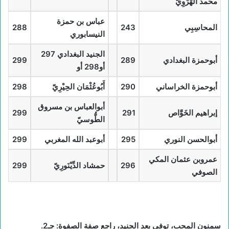
محمد الهَرَوِيّ
عباس بن حمزة
المحاسِبِي
243
288
النيسابوري
الجنيد البغدادي 297
أبوحمزة البغدادي
289
299
أو298 أو
أبوحمزة الخراساني
290
أَبُوعُثْمَان الحِيْرِيّ
298
أبوالعباس بن مسروق
إبراهيم الخَوَّاص
291
299
الطُّوسيّ
أبوالحسن النوري
295
أبوعبد الله المغربي
299
عمروبن عثمان المكي
296
حمشاد الدِّيْنَورِيّ
299
الصوفي
سمنون المحب، توفي بعد الجنيد، راجع صفة الصفوة: جـ2.