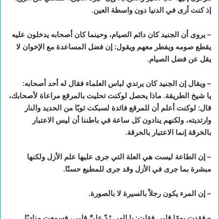
إذ كنت أرى في الدنيا دون واسطة العين.
– يروى أن الجنيد كان دائم الصيام، وحينما كان أصحابه يدخلون عليه
يقطع صومه ويفطر معهم ويقول: إن فضل المساعدة مع الإخوان لا
يقل عن فضل الصيام.
– ويقال إن الجنيد كان يرتدي لباس العلماء فقال له أحد أصحابه:
يا شيخ الطريقة. ماذا يحصل لوكنت تحليت بالمرقع مراعاة لأصحابك،
قال: لوكنت أعلم أن للمرقع فائدة لسبكت ثوبًا من الحديد والنار
وارتديته، ولكنهم ينادون كل ساعة في باطننا أن ليس الاعتبار
بالخرقة إنما الاعتبار بالحرقة.
– إن الطاعة ليست هي العلة التي جرى عليها علم الأزل ولكنها
مبشرة بما جرى في الأزل وقد جرى للمطيع حسنًا.
– إن المرء يكون رجلاً بالسيرة لا بالصورة.
– فقدت يومًا قلبي فقلت: يا إلهي رُدّ عليَّ قلبي، فسمعت مناديًا