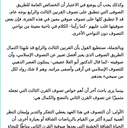
وكذلك يجب أن يوضع في الاعتبار أن الخصائص العامة للطريق
الصوفى التي تنطبق على تصوف القرنين الثالث والرابع بوجه عام،
قد لا تنطبق كلها على تصوف صوفي معين في هذه الفترة، فإن بعض
صوفيتها غلب عليهم -كما رأينا- الكلام في ناحية معينة من نواحي
التصوف دون النواحي الأخرى.
وبالجملة، نستطيع القول بأن القرنين الثالث والرابع قد شَهِدَا اكتمال
الطريق الصوفى الذى يعبر أفضل تعبير عن التصوف الإسلامي، وأن
صوفيته -كما قال الدكتور أبو العلا عفيفي- يمثلون العصر الذهبي
للتصوف الإسلامي في أرقى وأصفى مراتبه. وهم لا شك رواد لكل
من سيجيء بعدهم.
بينما يرى باحث آخر أن أهم خواص تصوف القرن الثالث التي تجعله
متميزًا عن تصوف القرن الثاني بالنضج والكمال هي:
الأولى: أن التصوف في هذا العهد يعطي التفكر والتدبر وإمعان النظر
أهمية كبيرة أكثر من القيام بالرياضات الشاقة أو بعبارة أخرى، أن
الحياة الشاقة الخشنة التي يعدها صوفية القرن الثاني مناطًا للنجاة