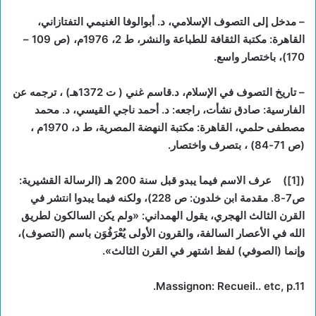
– مدخل إلى التصوف الإسلامي، د. أبوالوفا الغنيمي التفتازاني،
القاهرة: مكتبة الثقافة للطباعة والنشر، ط 2، 1976م، (ص 109 –
170)، باختصار واسع.
– تاريخ التصوف في الإسلام، د.قاسم غني ( ت 1372هـ) ، ترجمه عن
الفارسية: صادق نشأت، راجعه: د. أحمد ناجي القيسي، د. محمد
مصطفى حلمي، القاهرة: مكتبة النهضة المصرية، ط د، 1970م ،
(ص 71-84) ، بتصرف واختصار.
(
[1]
) عرف الاسم فيما يبدو قبل سنة 200 هـ (الرسالة القشيرية:
ص7-8. مقدمة ابن خلدون: ص 228)، ولكنه فيما يبدوا انتشر في
القرن الثالث الهجري، يقول الهمداني: «ولم يكن السالكون لطريق
الله في الأعصار السالفة، والقرون الأولى يُعْرَفُوَن باسم (التصوف)،
وإنما (الصوفي) لفظ اشتهر في القرن الثالث».
Massignon: Recueil.. etc, p.11.