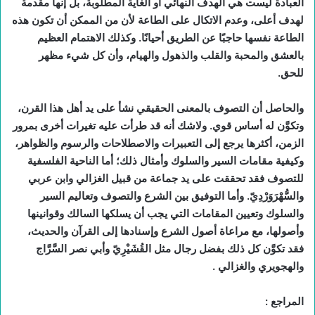
العبادة ليست هي الهدف النهائي أو الغاية المطلوبة، بل إنها مقدمة
لهدف أعلى، وعدم الاتكال على الطاعة لأن من الممكن أن تكون هذه
الطاعة نفسها حاجبًا عن الطريق أحيانًا. وكذلك الاهتمام العظيم
بالعشق والمحبة والقلب والذهول والهيام، وأن كل شيء مظهر
للحق.
والحاصل أن التصوف بالمعنى الحقيقي نشأ على يد أهل هذا القرن،
وتكوَّن له أساس قوي. ولاشك أنه قد طرأت عليه تغيرات أخرى بمرور
الزمن، أكثرها يرجع إلى التعبيرات والاصطلاحات والرسوم والظواهر،
وكيفية مقامات السير والسلوك وأمثال ذلك؛ أما الناحية الفلسفية
للتصوف فقد تحققت على يد جماعة من قبيل الغزالي وابن عربي
والسُّهْرَوَرْدِيّ. وأما التوفيق بين الشرع والتصوف وتعاليم السير
والسلوك وتعيين المقامات التي يجب أن يسلكها السالك وقوانينها
وأصولها، مع مراعاة أصول الشرع وإسنادها إلى القرآن والحديث،
فقد تكوَّن كل ذلك بفضل رجال مثل القُشَيْرِيّ وأبي نصر السَّرَّاج
والهجويري والغزالي .
المراجع :