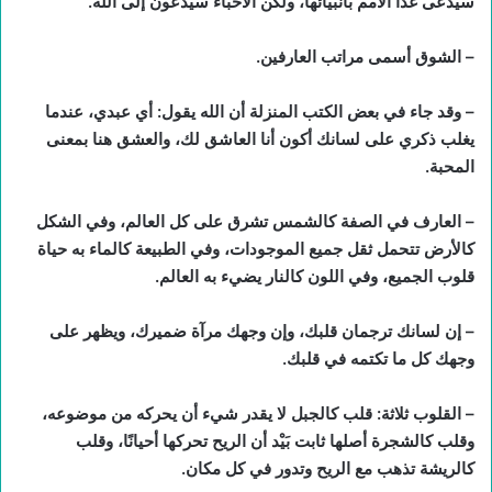
سيدعى غدًا الأمم بأنبيائها، ولكن الأحباء سيدعون إلى الله.
– الشوق أسمى مراتب العارفين.
– وقد جاء في بعض الكتب المنزلة أن الله يقول: أي عبدي، عندما
يغلب ذكري على لسانك أكون أنا العاشق لك، والعشق هنا بمعنى
المحبة.
– العارف في الصفة كالشمس تشرق على كل العالم، وفي الشكل
كالأرض تتحمل ثقل جميع الموجودات، وفي الطبيعة كالماء به حياة
قلوب الجميع، وفي اللون كالنار يضيء به العالم.
– إن لسانك ترجمان قلبك، وإن وجهك مرآة ضميرك، ويظهر على
وجهك كل ما تكتمه في قلبك.
– القلوب ثلاثة: قلب كالجبل لا يقدر شيء أن يحركه من موضوعه،
وقلب كالشجرة أصلها ثابت بَيْد أن الريح تحركها أحيانًا، وقلب
كالريشة تذهب مع الريح وتدور في كل مكان.