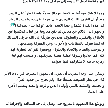
غير منظمة تجعل تقسيمه إلى مراحل مختلفة أمرًا عسيرًا.
ومما لا شك فيه أننا سنلاحظ مع ذلك تحولًا واضحًا طرأ على الزهد
منذ أوائل القرن الثالث الهجري على وجه التقريب، ولم يعد الزهاد
[1]
(
في هذه الفترة يُسَمَوْنِ بهذا الاسم، وإنما عَرِفوا بــ: (الصوفية)
).
واتجهوا إلى الكلام عن معاني لم تكن معروفة من قبل، فتكلموا عن
الأخلاق، والنفس، والسلوك، محددين طريقًا إلى الله يترقى السالك
له فيما يعرف بالمقامات والأحوال، وعن المعرفة ومناهجها،
والتوحيد، والفناء، والاتحاد والحلول، ووضعوا القواعد النظرية لهذا
كله. كما حدّدوا رسومًا عملية معينة لطريقتهم، وأصبحت لهم لغة
رمزية خاصة لا يشاركهم فيها سواهم.
ويمكن على وجه التقريب أن نقول: إن مفهوم التصوف في بادئ الأمر
كان في نظر الصوفية بسيطًا جدًا، ولم يخرج عن حدود القرآن
والحديث والتشبه بالنبي وأولياء الدين والزهد والتعبد وتقديم الآخرة
على الدنيا.
وتوسَّع هذا المفهوم بالتدريج حتى وصل إلى حد المبالغة والإفراط ثم