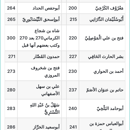
مَعْرُوْف الكَرْخِيّ
200
أبوحفص الحداد
264
أَبُوسُلَيْمَان الدَّارَانِي
215
أبوإسحق النَّيْسَابُورِيّ
265
شاه بن شجاع
فتح بن علي الْمَوْصِلِيّ
220
الكرماني270 بعد 270
300
وكتب بعضهم أنها قبل
بشر الحارث الحَافِي
227
حمدون القَصَّار
271
فتح بن شخروف
أحمد بن الحواري
230
273
المروزي
علي بن سهل
حاتم بن عنوَان الأصَمّ
237
280
الأصفهاني
سَهْلُ بنُ عَبْدِ اللهِ
أبوحامد البَلْخِيّ
240
283
التُّسْتَرِيُّ
أبوالعباس حمزة بن
241
أبوسعيد الخرَّاز
286