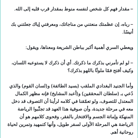
– مقدار فهم كل شخص لنفسه منوط بمقدار قرب قلبه إلى الله.
– رباه، إن عظمتك منعتني من مناجاتك، ومعرفتي إياك جعلتني بك
أنيسًا.
ويعطي السري أهمية أكبر بباطن الشريعة ومعناها، ويقول:
– لو لم تأمرني بذكرك ما ذكرتك. أي أن ذكرك لا يستوعبه اللسان،
وكيف أفتح فمًا ملوثًا باللهو بذكرك؟
وأما الجنيد البغدادي الملقب (بسيد الطائفة) و(لسان القوم) والذي
دُعي بـ (سلطان المحققين) و(أعبد المشايخ) فإنه مظهر الكمال
المعتدل للتصوف، ولو تعمّقنا في كلامه لرأينا أن التصوف قد دخل
معه في مرحلة جديدة، وأن صوفية هذا العهد قد تجنَّبوا الرياضة
المنهكة وإماتة الجسم والافتخار بالفقر، وفحوى كلامهم هو أن
الرياضة هي المرحلة الأولى لسفر طويل، وأنها كتمهيد وتمرين لحياة
روحانية أهم.