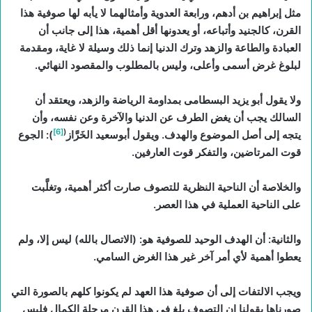
مثل إبراهيم بن أدهم، ورابعة العدوية وأمثالهما لا يأبه لها صوفية هذا
القرن، كالجنيد وأتباعه، أو يعدونها أقل أهمية، هذا إلى جانب أن
العبادة والطاعة والزهد وترك الدنيا إنما ذلك وسيلة لا غاية، ومقدمة
لبلوغ غرض أسمى وأعلى، وليس بالمطلوب والمقصود النهائي.
ولا يقول أبو يزيد البسطامى بمداومة الرياضة والزهد، ويعتقد أن
السالك يجب أن يغض الطرف عن الدنيا والآخرة وعن نفسه، وأن
[6]
(
يتجه إلى أصل الموضوع والهدف. ويقول أبوسعيد الخَرَّاز
): الجوع
قوت المرتاضين، والتفكر قوت العارفين.
والخلاصة أن الناحية النظرية للتصوف صارت أكثر أهمية، وتغلَّبت
على الناحية العملية في هذا العصر.
والثانية: أن الهدف الوحيد للصوفية هو: (الاتصال بالله) ليس إلا، ولم
يعطوا أهمية لأي أمر آخر غير هذا الغرض السامي.
ويجب الالتفات إلى أن صوفية هذا العهد لم يكونوا كلهم بالصورة التي
صورناها بقولنا إن التصوف بلغ في هذا القرن مرحلة الكمال فليس