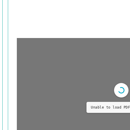
Unable to load PDF
حديقة_الحقيقة_وشريعة_الطريقة_سنائي_الغزنوي_ج_02