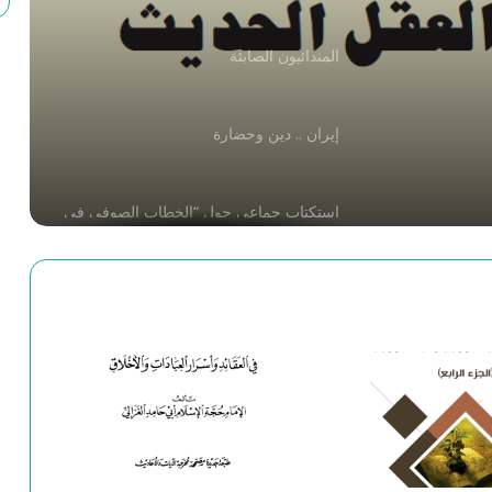
المندائيون الصابئة
إيران .. دين وحضارة
استكتاب جماعي حول “الخطاب الصوفي في
الفكر الإنساني”
حديقة_الحقيقة_وشريعة_الطريقة_سنائي_الغزنوي_ج_02
حديقة_الحقيقة_وشريعة_الطريقة_سنائي_الغزنوي_ج_1
أوجز السير لخير البشر