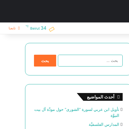
℃
34
تابعنا
Beirut
ا
ل
ب
ح
ث
ع
ن
أحدث المواضيع
:
تأويل ابن عربي لسورة “الشورى” حول مودَّة آل بيت
النبوَّة
المدارس الفلسفيَّة