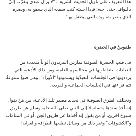
هذا التعريف على تأويل الحديث الشريف: “لا يزال عبدي يتقرَّب إليَّ
بالنوافل حتى أحبه؛ فإذا أحببته كنت سمعه الذي يسمع به، وبصره
الذي يبصر به، ويده التي يبطش بها”.
طقوسٌ في الحضرة
في قلب الحضرة الصوفية يمارس المريدون ألواناً متعددة من
العبادات، يتعاطونها في مجالسهم العامة، ومن ذلك الأدعية التي
يرددونها في الجلسات التعبدّية ويسمونها “الأوراد”، وهي صيغٌ متنوعةٌ
تتم قراءتها في الجلسات الجماعية والفردية.
وتختلف الطرق الصوفية في تحديد مصدر تلك الأدعية، بين مَنْ يقول
إنه أخذ سندها متسلسلاً إلى النبي صلى الله عليه وسلم عن طريق
شيوخ آخرين، أو من يقول إنه أخذها عن طريق الجن، أو في المنامات
وِ”الكشوفات” وغير ذلك من وسائل تطبعها الطرافة والغرابة!