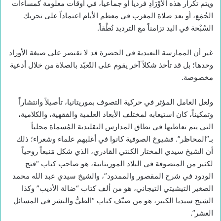
ويتم تكرار هذه الأوْرَادِ فردياً أو جماعياً، في أوقات معلومة كمساءات
الجُمَعِ، أو بعد صلاة المغرب في معظم الأيام اعتماداً على تحريك
السُبْحة في اليد تزامناً مع الترديد نُطْقاً.
غير أن الممارسة التعبدية في الحضرة قد لا تقتصر على صيغة الأوراد
وحدها؛ بل قد تأخذ شكلاً آخر يقوم على التًعبّد بالصلاة من خلال أدعية
مخصوصة.
ولعل العامل المؤثر في حركية التصوف بموريتانيا، تأصيلاً وانتشاراً
وتمكيناً، كان استيعابه لمختلف الأبعاد العلمية والفقهية، والكلامية،
التي يتم تعاطيها في نطاق المدارس التقليدية المُسماة محلياً
بـ”المحاظر”. فشيوخ الصوفية كانوا في أغلبهم علماء وشعراء؛ ذلك
أن الشيخ سيدي المختار الكنتي القادري، الذي شكل مَنبعاً روحياً
لكثير من المتصوفة في البلاد الموريتانية، هو صاحب كتاب “فتح
الودود في شرح المقصور والممدود”، والشيخ سيدي عبد الله محمد
الصغير التيشيتي التيجاني، هو من ألف كتاب “ضالة الأديب” وكذا
الشيخ سيديا الكبير، هو من صنّف كتاب “الطيُّ والنشر في المسائل
العشر”.