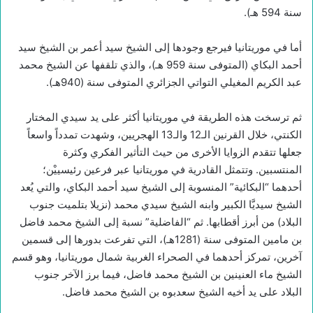
سنة 594 هـ).
أما في موريتانيا فيرجع وجودها إلى الشيخ سيد أعمر بن الشيخ سيد
أحمد البكاي (المتوفى سنة 959 هـ)، والذي تلقفها عن الشيخ محمد
عبد الكريم المغيلي التواتي الجزائري المتوفى سنة (940هـ).
ثم ترسخت هذه الطريقة في موريتانيا أكثر على يد سيدي المختار
الكنتي، خلال القرنين الـ12 والـ13 الهجريين، وشهدت تمدداً واسعاً
جعلها تتقدم الزوايا الأخرى من حيث التأثير الفكري وكثرة
المنتسبين. وتتمثل القادرية في موريتانيا عبر فرعين رئيسييْن؛
أحدهما “البكائية” المنسوبة إلى الشيخ سيد أحمد البكاي، والتي يُعد
الشيخ سيديَّا الكبير وابنه الشيخ سيدي محمد (نزيلا بتلميت جنوب
البلاد) من أبرز أقطابها. ثم “الفاضلية” نسبة إلى الشيخ محمد فاضل
بن مامين المتوفى سنة (1281هـ)، التي تفرعت بدورها إلى قسمين
آخرين، تمركز أحدهما في الصحراء الغربية شمال موريتانيا، وهو قسم
الشيخ ماء العنينين بن الشيخ محمد فاضل، فيما برز الآخر جنوب
البلاد على يد أخيه الشيخ سعدبوه بن الشيخ محمد فاضل.