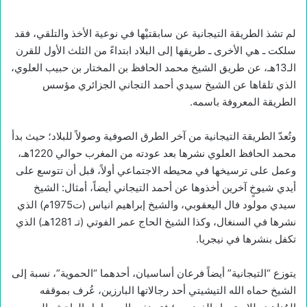
لم تشذ الطريقة التيجانية عن سابقتيْها في نوعية الأخذ والتلقي، فقد
سلكت ـ هي الأخرى ـ طريقها إلى البلاد ابتداءً من الثلث الأول للقرن
الـ13هـ، عن طريق الشيخ محمد الحافظ بن المختار بن حبيب العلوي،
الذي تلقاها عن الشيخ سيدي أحمد التجاني الجزائري مؤسس
الطريقة المعروفة باسمه.
وتُعدّ الطريقة التيجانية من آخر الطرق الصوفية وصولاً للبلاد؛ حيث بدأ
محمد الحافظ العلوي نشرها بعد عودته من المغرب حوالي 1220هـ،
وعمل على ترسيخها في محيطه الاجتماعي أولاً، قبل أن تتوسع على
أيدي شيوخٍ آخرين أخذوها عن أحمد التيجاني أيضاً، أمثال: الشيخ
سيدي مولود فال اليعقوبي، والشيخ إبراهيم انياس (ت1975م) الذي
نشرها في السنغال، وكذا الشيخ الحاج عمر الفوتي (تـ 1281هـ) الذي
تكفل بنشرها في نيجريا.
يتوزع “التيجانية” أيضاً فرعان أساسيان، أحدهما “الحموية”، نسبة إلى
الشيخ حماه الله التيشيتي أحد رجالاتها البارزين، عُرف بموقفه