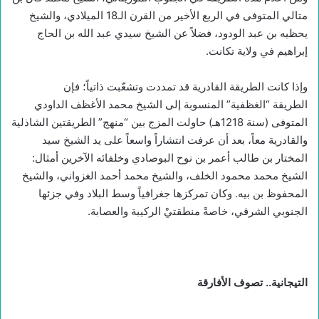
متالي المتوفى في الربع الأخير من القرن الـ18 الميلادي، والشيخ
يحظيه بن عبد الودود، فضلاً عن الشيخ سيدي عبد الله بن الحاج
إبراهيم في ولاية تكانت.
وإذا كانت الطريقة القادرية قد تمددت وتشعّبت ذاتياً؛ فإن
الطريقة “الغظفية” المنسوبة إلى الشيخ محمد الأغظف الداودي
المتوفى (سنة 1218هـ) حاولت المزج بين “منهج” الطريقتين الشاذلية
والقادرية معاً، بعد أن عرفت انتشاراً واسعاً على يد الشيخ سيد
المختار بن طالب أعمر بن نوح البوصادي وخلفائه الآخرين أمثال:
الشيخ محمد محمود الخلف، والشيخ محمد أحمد الغزواني، والشيخ
المحفوظ بن بيه. وكان تمركزها جغرافياً وسط البلاد وفي جزئها
الجنوبي الشرقي، خاصةً منطقتيْ الركيبة والعصابة.
التيجانية.. تصوف الأفارقة