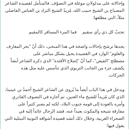
وإحالاته على مدلولاتٍ موغلة في التصوّف. فالمتأمل لقصيدة الشاعر
المصباح بن الشيخ حبيب الله، مُريدُ الشيخ التراد بن العباس الفاضلي
مثلاً، التي مطلعها:
تجنبْ كل ذي رأي سقيم فما المرء المسافر كالمقيم
يجدها ترشح بإحالات واضحة في هذا المنحى، ذلك أنّ “بحر المعارف
والعلوم” الوارد في القصيدة يحيل بشكل مباشر على
مصطلح “الفيض”، كما أنّ “إصلاح الأفئدة” الذي ذكره الشاعر أيضاً
يكشف جزء من الجانب التربوي الذي تتأسس عليه مثل هذه
الحركات.
ويدخل في هذا الباب أيضاً ما يُروى عن الشاعر الشيخ أحمدُ بن عينينا،
الذي كان مُريداً للشيخ ماء العنين، ثم أجازه في التصوف القادري
وأمره بالعودة إلى قومه جنوب البلاد، لكنه لم يصبر كثيراً على
مفارقة شيخه والمكوث بعيداً عنه، فشد الرحال عائداً إليه في
الصحراء الغربية، وخلال ذلك أنشد قصيدة أشواقه النونية التبتلية التي
يقول فيها: