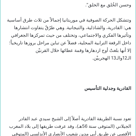
وحسن الخُلق مع الخلق”.
وتتشكل الحركة الصوفية في موريتانيا إجمالاً من ثلاث طرق أساسية
هي: القادرية، والشاذلية، والتيجانية. وهي طرُقٌ يتفاوت انتشارها
وتأثيرها الفكري والاجتماعي، وتختلف من حيث تمركزها الجغرافي
داخل الرقعة الترابية المحلية، فضلاً عن تباين مراحل بروزها تاريخياً؛
إلا أنها بلغتْ أوج ازدهارها وقمة عطائها خلال القرنيْن
الـ12والـ13 الهجرييْن.
القادرية وجدلية التأسيس
تعود نسبة الطريقة القادرية أصلاً إلى الشيخ سيدي عبد القادر
الجيلاني (المتوفى سنة 56هـ)، وقد عرفت طريقها إلى بلاد المغرب
الأقصى عن طريق أبي مدين شعيب الأنصاري الأندلسي (المتوفى