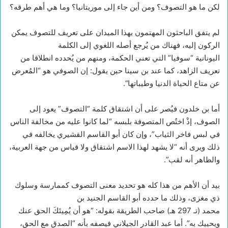
لكن ما هو التصوف؟ ومن أين جاء إلى موريتانيا؟ وما هي أهم طرقه؟
لم يتفق الباحثون المهتمون بهذا الميدان على تعريف للتصوف يمكن
الركون إليه، فهناك من يُرجع أصله اللغوي إلى الكلمة
اليونانية “سوفيا” التي تعني الحكمة، ومنهم من يُحدده انطلاقا من
تعريف الزاهد، كما عند بن سينا حين يقول: إن الصوفي هو “المُعرض
عن متاع الحياة الدنيا وطيباتها”.
أما بن خلدون فيُصر على أن اشتقاق كلمة “التصوف” يعود إلى
الصوف، إذْ اختُص المتصوفة بلبسه “لما كانوا عليه من مخالفة الناس
في لبس فاخر الثياب”، وإن كان أبو القاسم القشيري يخالفه في
ذلك ويرى أنه “لا يشهد لهذا الاسم اشتقاق ولا قياس من جهة العربية،
والظاهر أنه لقب”.
بيد أن الأهم من هذا كله هو تحديد معنى التصوف كممارسة وسلوك
ذي مغزى، وذلك ما حدده أبو القاسم الجنيد بن
محمد (تـ 297 هـ) صاحب الطريقة بقوله: “هو أن يُمِيتَكَ الحق عنك
ويحييك به”. أما عبد القادر الجيلاني فيصفه بأنه “الصدق مع الحق،