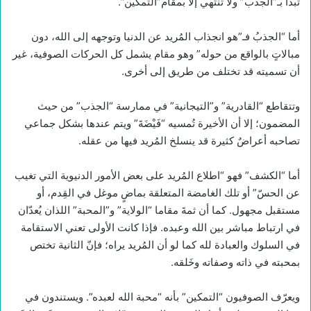
تبدأ بـ”الجذب” ولا تنتهي إلا بمقام”التمكين”.
أما “الجذبُ فـ”هو انجذاب المُريد عن الدنيا وتوجهه إلى الله، دون
مبالاتٍ بالواقع من حوله” وهو مقام يشمل كل الحركات الصوفية، غير
أن تسميته قد تختلف من طريق إلى أخرى.
وتتقاطع “القادرية” و”التيجانية” في ممارسة “الجذب” من حيث
المضمون؛ إلا أن الأخيرة تُمسيه “فَيْضَةَ” ويتم عندها بشكل جماعي
تصاحبه أعراضٌ كثيرة قد ينسلخ المُريد فيها من عقله.
أما “الكشف” فهو “اطلاع المُريد على بعض الأمور الدنيوية التي تغيب
عن الحسّ” أو تلك الغامضة المتعلقة بماضٍ موغل في القِدم، أو
مستقبل مجهول. كما أن ثمةَ مقاما “الولاية” و”المحبة” اللذان يُعدّان
في ارتباط مباشر بين الله وعبده. فإذا كانت الأولى تعني الاستقامة
في السلوك والعبادة لله كما لو أن المُريد يراه؛ فإنّ الثانية تختص
بمحبته في ذاته وصفاته وخَلقه.
ويعرّف الصوفيون “التمكين” بأنه “محبة الله لعبده”. ويستندون في