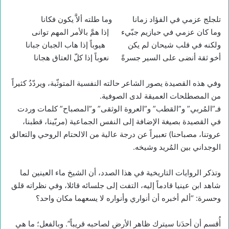
تلجلج عزمي في الفؤاد زمانا وما طلته ألاَّ يكون فكانا
وما كان عزمي في حيازيم جبّيء إذا همَّ بالأمر المهم توانى
ولكنه في قلب شيحان لم يكن هيوباً إذا هاب الجبان جبانا
أخو ثقة أنضى على السير جسرةً نعوباً إذا كلّ العتاق هجانا
وفي هذه القصيدة يصور الشاعر حالته النفسية المتوثّبة، ويردّدُ كثيراً
من المصطلحات العميقة لدى الصوفية.
فـ”المُربي” و”القطب” و”العروة الوثقى” و”المصباح” كلمات وردت
في القصيدة بصيغة الإضافة إلى النفس الجماعية (مربّينا، قطبنا،
عروتنا، مصباحنا) تعبيراً عن درجة عالية من الالحتام الروحي والتعالق
الوجداني بين المُريد وشيخه.
وتذكر الروايات التاريخية في هذا الصدد، أن الشيخ ماء العينين لما
شاهد ابن عينيا قادماً إليه، التفت إلى جلسائه قائلا، وفي نظراته قلق
وحسرة: “ألم أخبره أن أنواري وأنواره لا يسعهما مكان واحد؟
أُقسم أن أحدَنا سيترك ظاهر الأرض لصاحبه قريباً”. وبالفعل؛ ما هي