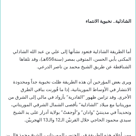
الشاذلية.. نخبوية الانتماء
أما الطريقة الشاذلية فتعود نشأتها إلى علي بن عبد الله الشاذلي
المكنى بأبي الحسن، المتوفى بمصر (سنة656هـ)، وقد تلقاها
الشناقطة عن طريق الشيخ محمد بن ناصر الدرعي.
ويرى بعض المؤرخين أن هذه الطريقة ظلت نخبوية جداً ومحدودة
الانتشار في الأوساط الموريتانية، إذا ما قُورنت بباقي الطرق
الأخرى. وقد تزامن ظهور “القادرية” بأزواد في مالي إلى الشرق من
موريتانيا مع ميلاد “الشاذلية” بأقصى الشمال الشرقي الموريتاني،
وتحديداً في مدينتيْ “وادان” و”أوجفتْ” بولاية آدرار على يد الشيخ
سيدي محمود الحاجي خلال القرنيْن الـ12 والـ13 الهجرييْن.
ومن أعلام هذه الطريقة في الجنوب الموريتاني، الشيخ محمذ فال بن