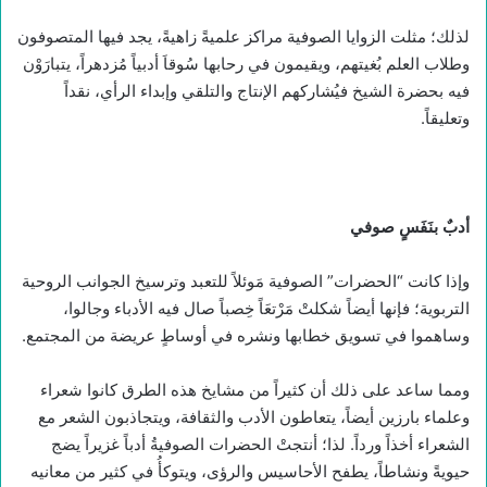
لذلك؛ مثلت الزوايا الصوفية مراكز علميةً زاهيةً، يجد فيها المتصوفون
وطلاب العلم بُغيتهم، ويقيمون في رحابها سُوقاَ أدبياً مُزدهراً، يتبارَوْن
فيه بحضرة الشيخ فيُشاركهم الإنتاج والتلقي وإبداء الرأي، نقداً
وتعليقاً.
أدبٌ بنَفَسٍ صوفي
وإذا كانت “الحضرات” الصوفية مَوئلاً للتعبد وترسيخ الجوانب الروحية
التربوية؛ فإنها أيضاً شكلتْ مَرْتعَاً خِصباً صال فيه الأدباء وجالوا،
وساهموا في تسويق خطابها ونشره في أوساطٍ عريضة من المجتمع.
ومما ساعد على ذلك أن كثيراً من مشايخ هذه الطرق كانوا شعراء
وعلماء بارزين أيضاً، يتعاطون الأدب والثقافة، ويتجاذبون الشعر مع
الشعراء أخذاً ورداً. لذا؛ أنتجتْ الحضرات الصوفيةُ أدباً غزيراً يضج
حيويةً ونشاطاً، يطفح الأحاسيس والرؤى، ويتوكأُ في كثير من معانيه