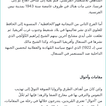
المُناهض للاستعمار الفرنسي؛ فتم نفيه إلى ساحل العاج ثم إلى
فرنسا، حتى مات هناك في ظروف غامضة سنة 1943 بمدينة نيس
الفرنسية.
أما الفرع الثاني من التيجانية فهو”الحافظية”، المنسوبة إلى الحافظ
للعلوي الذي نشر تعاليمها في بلاد شنقيط وجنوب غرب أفريقيا. ثم
تغلغت على أيدي مشايخ آخرين بينهم الشيخ إبراهيم الكَوْلَخِي الذي
نشرها في السنغال وأفريقيا السوداء، وكذا الشيخ مالك
سي (تـ 1922) الذي انتهج سياسة المُهادنة والعقلانية لتحصين الجبهة
الداخلية ضد المستعمر في السنغال.
مقامات وأحوال
ولئن كانَ من أهداف الطرق والزوايا الصوفة التوقُ إلى تهذيب
النفوس والترقي بها في معارج الصفا والزهد؛ فإنها لم تَخْلُ
من “أحوال” تعتري المُريدين، يتدرجون خلالها في رحلة من المقامات،