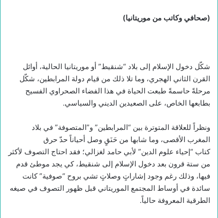
(صحافي وكاتب من موريتانيا)
شكّل دخول الإسلام إلى بلاد “شنقيط” أو موريتانيا الحالية، أوائل
القرن الثاني الهجري، وما تلا ذلك من قيام دولة المرابطين، شكّل
مرحلةً حاسمةً طبعت الحياة في هذا الفضاء الصحراوي الفسيح
بطابعها الخاص، على الصعيدين الديني والسياسي.
ونظراً للعلاقة المتوترة بين “المرابطين” و”المتصوفة” في بلاد
المغرب الأقصى، وما شابها من حَنَقٍ وصل أحياناً حدّ حرق
كتاب “إحياء علوم الدين” لأبي حامد لغزالي؛ فقد احتاج التصوف لأكثر
من ستة قرون بعد دخول الإسلام إلى شنقيط، كي يجد موطئ قدم
فيها، وذلك رغم وجود إشاراتٍ وصلاتٍ تشي بروح “صوفية” كانت
سائدة في أوساط المجتمع الموريتاني قبل ظهور التصوف في صيغه
الطرقية المعروفة حالياً.