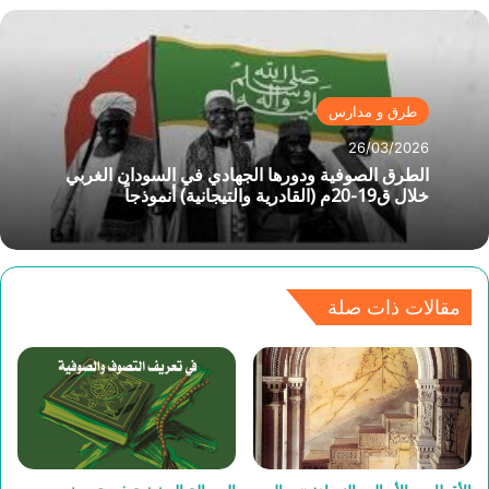
طرق و مدارس
26/03/2026
الطرق الصوفية ودورها الجهادي في السودان الغربي
خلال ق19-20م (القادرية والتيجانية) أنموذجاً
مقالات ذات صلة