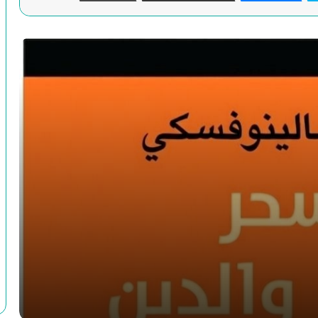
ابن رشد والكنيسة
أدلة إثبات النبوة عند المتكلمين في ميزان
فلاسفة الإسلام-ابن رشد أنموذجا
الحجاج الفلسفي- محفوظ السعيدي
إلتباسات المثنى بصدد استئناف القول في
الغزالي وابن رشد
الفارغ من الكون: في حضرة العارف محمد
بن عبد الجبّار النفّري
محمود حيدر وإعادة صياغة مصطلحات