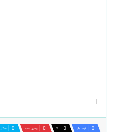
فيسبوك
‫X
بينتيريست
سكاي