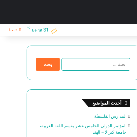
℃
31
تابعنا
Beirut
ا
ل
ب
ح
ث
ع
ن
أحدث المواضيع
:
المدارس الفلسفيَّة
المؤتمر الدولي الخامس عشر بقسم اللغة العربية،
جامعة كيرالا – الهند