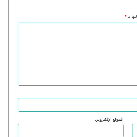
تأويل ابن عربي لسورة “الشورى” حول مودَّة
آل بيت النبوَّة
يها بـ
*
“السحر والعلم والدين عند الشعوب البدائية”
الفينومينولوجيا عند إدموند هوسرل- بحث في
نشأتها وعناصرها الأساسية
ابن رشد والكنيسة
أدلة إثبات النبوة عند المتكلمين في ميزان
فلاسفة الإسلام-ابن رشد أنموذجا
الموقع الإلكتروني