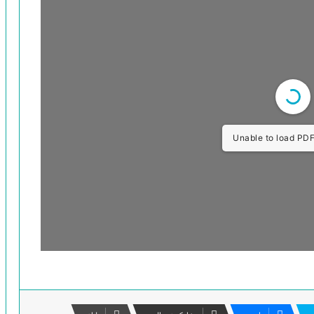
الحجاج الفلسفي- محفوظ السعيدي
إلتباسات المثنى بصدد استئناف القول في
Unable to load PDF
الغزالي وابن رشد
الفارغ من الكون: في حضرة العارف محمد
بن عبد الجبّار النفّري
محمود حيدر وإعادة صياغة مصطلحات
الفلسفة الإسلاميَّة