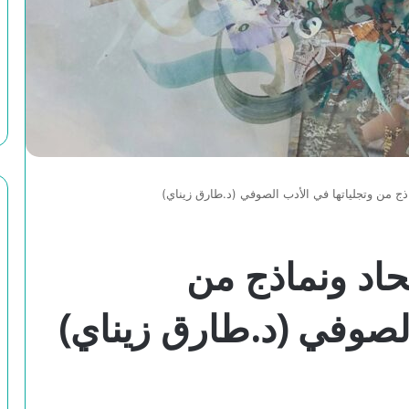
اذج من وتجلياتها في الأدب الصوفي (د.طارق زيناي)
تحاد ونماذج من
الصوفي (د.طارق زيناي)