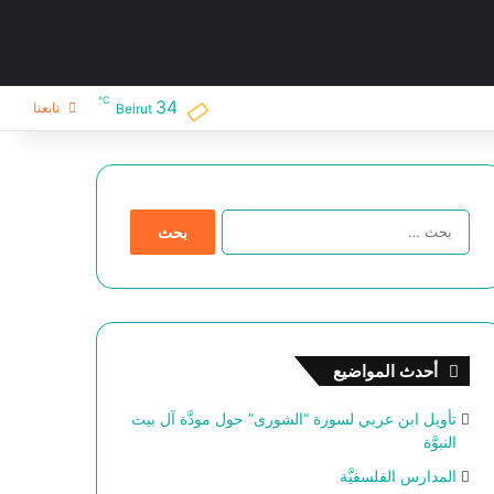
℃
34
تابعنا
Beirut
ا
ل
ب
ح
ث
ع
ن
أحدث المواضيع
:
تأويل ابن عربي لسورة “الشورى” حول مودَّة آل بيت
النبوَّة
المدارس الفلسفيَّة