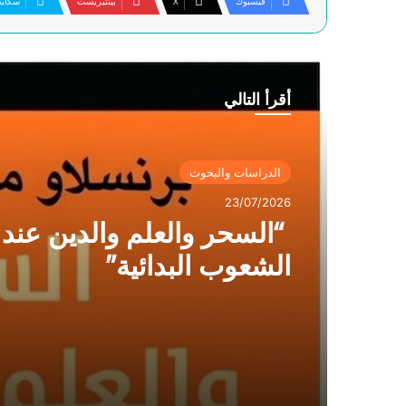
فيسبوك
‫X
بينتيريست
سكاي
أقرأ التالي
الدراسات والبحوث
23/07/2026
“السحر والعلم والدين عند
الشعوب البدائية”