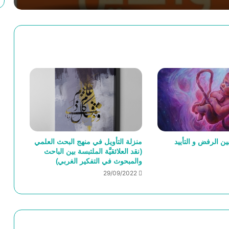
الحجاج الفلسفي- محفوظ السعيدي
إلتباسات المثنى بصدد استئناف القول في
الغزالي وابن رشد
الفارغ من الكون: في حضرة العارف محمد
بن عبد الجبّار النفّري
ين الرفض و التأييد
منزلة التأويل في منهج البحث العلمي
محمود حيدر وإعادة صياغة مصطلحات
(نقد العلائقيَّة الملتبسة بين الباحث
الفلسفة الإسلاميَّة
والمبحوث في التفكير الغربي)
29/09/2022
مفهوم المستقبل من أجل فلسفة للمستقبل