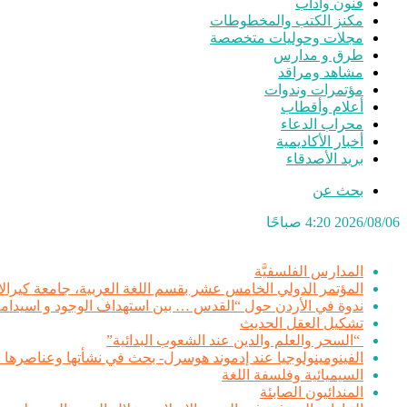
فنون وآداب
مكنز الكتب والمخطوطات
مجلات وحوليات متخصصة
طرق و مدارس
مشاهد ومراقد
مؤتمرات وندوات
أعلام وأقطاب
محراب الدعاء
أخبار الأكاديمية
بريد الأصدقاء
بحث عن
2026/08/06 4:20 صباحًا
أحدث المواضيع
المدارس الفلسفيَّة
المؤتمر الدولي الخامس عشر بقسم اللغة العربية، جامعة كيرالا –
ندوة في الأردن حول “القدس … بين استهداف الوجود و اسيدامة
تشكيل العقل الحديث
“السحر والعلم والدين عند الشعوب البدائية”
الفينومينولوجيا عند إدموند هوسرل- بحث في نشأتها وعناصرها 
السيميائية وفلسفة اللغة
المندائيون الصابئة