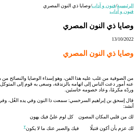
الرئيسية
/
فنون و آداب
/
وصايا ذي النون المصري
فنون و آداب
وصايا ذي النون المصري
13/10/2022
وصايا ذي النون المصري
من الصوفية من غلب عليه هذا الفن، وهو إسداء الوصايا والنصائح من هؤ
عنه أمور دعت الناس إلى اتهامه بالزندقة، وسعى به قوم إلى المتو
وردّه مكرمًا، وعاد خصومه خاسئين.
قال إسحق بن إبراهيم السرخسي: سمعت ذا النون وفي يده الغُل، وفي
أنشد:
لك من قلبي المكان المصون كل لوم عليَّ فيك يهون
٢
لك عزم بأن أكون قتيلًا فيك والصبر عنك ما لا يكون