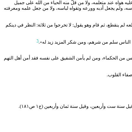
ه هواه عند متعلمه، ولا من قلّ منه الحياء من الله على جميل
سه، ولم يجعل أدبه وورعه وتقواه لباسه، ولا من جعل علمه ومعرفته
عه لم ينقطع، ثم قام وهو يقول: لا تخرجوا من ثلاثة: النظر في دينكم
٦
لناس سلم من شرهم، ومن شكر المزيد زيد له».
 فليس من الحكماء، ومن لم يأمن الشفيق على نفسه فقد أمن أهل التهم
صفاء القلوب.
ة ست وأربعين، وقيل سنة ثمان وأربعين (ج١ ص١٨١).