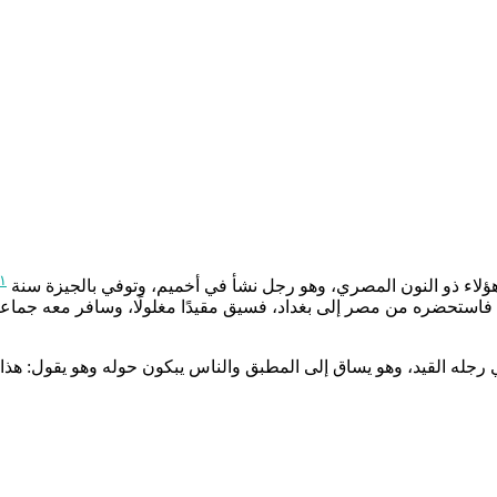
١
لاء ذو النون المصري، وهو رجل نشأ في أخميم، وتوفي بالجيزة سنة ٢٤٦،
كل فاستحضره من مصر إلى بغداد، فسيق مقيدًا مغلولًا، وسافر معه ج
 رجله القيد، وهو يساق إلى المطبق والناس يبكون حوله وهو يقول: ه