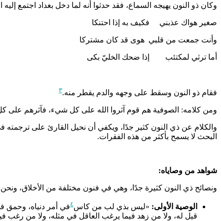
وكان ذو النون يهيجه السماع، فقد حدثوا أنه لما دخل بغداد اجتمع إليه 
صغير هواك عذبني فكيف به إذا احتنكا
وأنت جمعت من قلبي هوى قد كان مشتركا
أما ترثي لمكتئب إذا ضحك الخليّ بكى
٣
فقام ذو النون وسقط على وجهه والدم يقطر منه.
ومن كلامه: الصوفية هم قوم آثروا الله على كل شيء، فآثرهم على ك
والكلام عن ذي النون كثير جدًا، ويكفي أن نحيل القارئ على ترجمته ف
البحث لا يسمح بأكثر من هذه الفقرات.
شواهد من وصاياه:
ونصائح ذي النون كثيرة جدًا، وهي في فنون مختلفة من الأخلاق، ونحن
٤
الوصية الأولى:
«ليس بذي لب من كاس
في أمر دنياه، وحمق ف
قيل له، ولا من زهد فيما يرغب العاقل في مثله، ولا من رغب ف