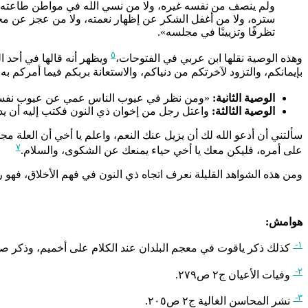
ولم ينصف من نفسه غيره، ولا من نسي الله في مواطن طاعته، وذك
ستره، ولا من أغفل الشكر عن إظهار نعمته، ولا من عجز عن مجا
تظرفًا وتزيينًا في مجلسه».
٥
وهذه الوصية نقلها ابن عربي في الفتوحات،
ويظهر أنه قالها في أحد ال
بإيمانكم، والتزود لآخرتكم من دنياكم، والاستعانة بربكم فيما أمركم به،
الوصية الثانية:
«ومن نظر في عيوب الناس عمي عن عيوب نفسه، 
الوصية الثالثة:
واعتل رجل من إخوان ذي النون فكتب إليه أن يدع
سألتني أن أدعو الله لك أن يزيل عنك النعم، واعلم يا أخي أن العلة م
٧
على أمره، فليكن معك يا أخي حياء يمنعك عن الشكوى، والسلام.
ومن هذه الشواهد القليلة نعرف اتجاه ذي النون في فهم الأخلاق، فهو 
هوامش:
١-
كذلك ذكر ياقوت في معجم البلدان عند الكلام على أخميم، وذكر صاحب
٢-
وفيات الأعيان ج٢ ص٢٧٩.
٣-
نشر المحاسن الغالية ج٢ ص٢٠٥.