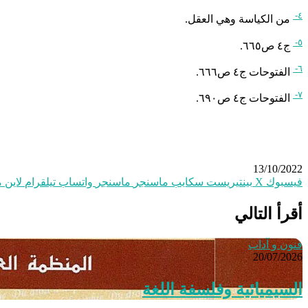
٤-
من الكياسة وهي العقل.
٥-
ج٤ ص٦٦٥.
٦-
الفتوحات ج٤ ص٦٦٦.
٧-
الفتوحات ج٤ ص٦٩٠.
13/10/2022
فيسبوك
‫X
بينتيريست
سكايب
ماسنجر
ماسنجر
واتساب
تيلقرام
لاين
م
أقرأ التالي
فنون و آداب
20/07/2026
السيميائية وفلسفة اللغة