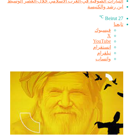
التيارات الصوفية في-الغرب الاسلامي خلال-العصر الوسيط
ابن رشد والكنيسة
℃
Beirut
27
تابعنا
فيسبوك
‫X
‫YouTube
انستقرام
تيلقرام
واتساب