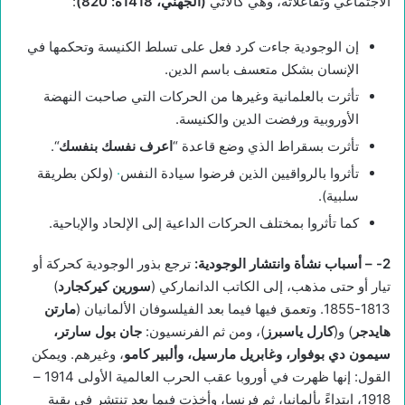
الاجتماعي وتفاعلاته، وهي كالآتي
(الجهني، 1418ه: 820)
:
إن الوجودية جاءت كرد فعل على تسلط الكنيسة وتحكمها في
الإنسان بشكل متعسف باسم الدين.
تأثرت بالعلمانية وغيرها من الحركات التي صاحبت النهضة
الأوروبية ورفضت الدين والكنيسة.
تأثرت بسقراط الذي وضع قاعدة “
اعرف نفسك بنفسك
“.
تأثروا بالرواقيين الذين فرضوا سيادة النفس
·
(ولكن بطريقة
سلبية).
كما تأثروا بمختلف الحركات الداعية إلى الإلحاد والإباحية.
2-
– أسباب نشأة وانتشار الوجودية
:
ترجع بذور الوجودية كحركة أو
تيار أو حتى مذهب، إلى الكاتب الدانماركي (
سورين كيركجارد
)
1813-1855. وتعمق فيها فيما بعد الفيلسوفان الألمانيان (
مارتن
هايدجر
) و(
كارل ياسبرز
)، ومن ثم الفرنسيون:
جان بول سارتر،
سيمون دي بوفوار، وغابريل مارسيل، وألبير كامو
، وغيرهم. ويمكن
القول: إنها ظهرت في أوروبا عقب الحرب العالمية الأولى 1914 –
1918، ابتداءً بألمانيا، ثم فرنسا، وأخذت فيما بعد تنتشر في بقية