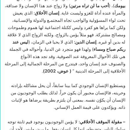
بيومك
)، (
أحب ما لن تراه مرتين
) ولا زواج عند هذا الإنسان ولا صداقة،
والمرأة عنده أداة للغزو وليست غاية.
إنسان الأخلاق
: الذي يعيش
تحت لواء المسؤولية والواجب تجاه المجتمـع والدولة والإنسـانية،
ولكن كما يراها هو كفرد وليس ككتلة اجتماعية لها هموم وطموحات
ومصالح مشتركة. فهو مثلاً يؤمن بالزواج، ولكنه الزواج الذي لا علاقة
له بدين أو غيره.
إنسان الدين
:
الذي لا يحيا في الزمان، (
ليس عند
ربكم صباح ومساء
) ولهذا فهو متجرد عن الدنيا، وأحواله في الجملة
هي تلك الأحوال المعروفة عند الصوفية. وقد تجد هذه الأنواع
والصنوف عند إنسان واحد، فيتدرج من المرحلة الجمالية إلى المرحلة
الأخلاقية إلى المرحلة الدينية ”
(
عوض، 2002)
.
ويستطيع الإنسان الوجودي كما بينا سابقاً، أن يحل مشاكله بإرادته
وحريته، فالإنسان مجبور أن يكون حراً. لذلك يطلب الوجوديون من
الإنسان أن يكوّن نفسه. بمعنى أن يلتزم بطريقة يرضاها هو لإثبات
ذاته. ويؤكدون على قيمة العمل الإنساني.
–
مقولة الموقف الأخلاقي
:
لا يؤمن الوجوديون بوجود قيم ثابتة توجه
سلوك الناس وتضبطه، إنما كل إنسان يفعل ما يريد، وليس لأحد أن