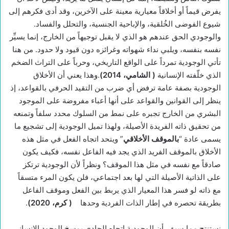
يفرض قيماً أو أخلاقاً معيارية معينة على الآخرين، وقد أدى فكرهم إلى
شيوع الفوضى الخُلقية، والإباحية الجنسية، والتحلل والفساد.
والوجودي الحق عندهم هو الذي لا يقبل توجيهاً من الخارج، إنما يسيِّر
نفسه بنفسه، ويلبي نداء شهواته وغرائزه دون قيود ولا حدود. من هنا
تأتي الوجودية تمرداً على الواقع التاريخي، وحرباً على التراث الضخم
الذي خلّفته الإنسانية
(
الشامي، 2014)
.وهذا يعني أن الأخلاق
الوجودية بصفة عامة ترفض أي ضرب من التقيد الحرفي بالقواعد، إذ
ينظر إلى القوانين والقواعد على أنها أعباء مفروضة على الموجود
البشري من الخارج تجبره على نمط من السلوك محدد سلفاً وتمنعه
من تحقيق ذاته الفريدة الأصيلة، ولهذا تميل الوجودية إلى تشجيع ما
يسمى عادة “
بالموقف الأخلاقي
” ويتحد اتجاه الفعل في مثل هذه
الأخلاق بالموقف الفريد الذي يجد فيه الفاعل نفسه، فكيف يكون
صادقاً مع نفسه في مثل هذا الموقف؟ ونظراً لأن الوجودية ترتكز
على الذاتية الأصيلة التي لها بعد اجتماعي، فلن يكون المرء متسقاً
مع ذاته لو فسر هذا المعيار الذي يربط بين الفعل وموقف الفاعل
بطريقة تحصره في إطار الذات الفردية وحدها
(
كرم، 2020)
.
نستنتج مما سبق، أن الوجودية اتجاه إلحادي يمسخ الوجود الإنساني