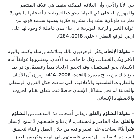
بين الأنا والآخر، وأن العلاقة الممكنة بينهما هي علاقة المنتصر
والمهزوم. لتتجلى في النهاية دعوات الغيرية عند أصحابها ما هي إلا
نظرات طوباوية تنشد بناء مشاريع فكرية وهمية تستمد قوتها من
غواية الخير والرغبة اليوتوبية في بناء مدن فاضلة لا وجود لها على
أرض الواقع الفعلي
(
علي، 2018، 284)
.
–
مقولة الإلحاد
:
يكفُر الوجوديون بالله وملائكته ورسله وكتبه، واليوم
الآخر وبكل الغيبيات، وكل ما جاءت به الأديان، ويعتبرونها عوائقاً أمام
الإنسان نحو المستقبل، وقد اتخذوا الإلحاد مبدأً وعقيدةً، ودانوا بما
يتبع ذلك من نتائج مدمرة (
الحمد، 2006، 414
). ويرون أن الأديان
والنظريات الفلسفية والأخلاقية، التي سادت خلال القرون الوسطى
والحديثة لم تحل مشاكل الإنسان خاصةً فيما يتعلق بقيام الحروب
والاضطهاد الإنساني.
–
مقولة التشاؤم والقلق
:
يعاني أصحاب هذا المذهب من
التشاؤم
والقلق
تجاه الحاضر والمستقبل، لأن نتائج فلسفتهم لا تمنح الإنسان
فكراً بنَّاءً يساعده على تغيير واقعه من خلال العمل والبناء لتحقيق
السعادة الإنسانية، بل تسعى فلسفتهم إلى الهدم وتكريس العجز