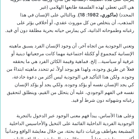
هي التي تعطي لهذه الفلسفة طابعها الهلامي (غير
المحدد)
(
ماكوري، 1982: 18)
. وبالتالي على الإنسان في هذا
المذهب، أن يتخلص من كل موروث عقدي، أو أخلاقي يؤثر على
رغباته وطموحاته الذاتية، كي يمارس حياته بحرية مطلقة دون أي قيد.
وتعني الوجودية من اتجاه آخر، أن وجود الإنسان الفرد يسبق ماهيته
الإنسانية كمجموع أو ككتلة اجتماعية مهما كانت مرجعياتها دينية أو
عرقية أو سياسية… إلخ. فماهية وقيمة الكائن الفرد هي ما يحققه
فعلاً عن طريق وجوده، ولهذا هو يوجد أولاً، ثم تتحدد ماهيته ابتداءً من
وجوده. ولكن هذا التأكيد في الوجودية ليس أكثر من دعوة خادعة،
كي يجد الإنسان نفسه أو يؤكد وجوده. ولكي يجد أو يؤكد الإنسان
نفسه في الفهم الوجودي، عليه أن يتحلل من القيم، وينطلق لتحقيق
رغباته وشهواته دون شرط أو قيد.
وعلى هذا الأساس، يبدأ فهم معنى الوجود عبر الدخول بالتجربة
الوجودية الفردية الداخلية القائمة على التخيل والأحاسيس الداخلية
المشبعة بعواطف ورغبات ذاتية بحتة، من خلال معايشة الواقع وجدانياً
أكثر من معايشته عقلياً، ومن خلال هذه المعايشة مع الواقع للذات