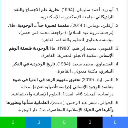
أبو زيد. أحمد سليمان. (1994).
نظرية علم الاجتماع والنقد
الراديكالي
، جامعة الإسكندرية، الإسكندرية.
آرفلين، توماس. ( 2014).
مقدمة قصيرة جداً… الوجودية
، ط1،
(ترجمة: مروة عبد السلام)، (مراجعة: محمد فتي خضر)،
مؤسسة هنداوي للتعليم والثقافة، القاهرة.
الفيومي، محمد إبراهيم. (1983). ط1،
الوجودية فلسفة الوهم
الإنساني
، مكتبة الانجلو المصرية، القاهرة.
العشماوي، محمد سعيد. (1984
)
.
تاريخ الوجودية في الفكر
البشري
، مكتبة مدبولي، القاهرة.
النمر، إياد. (2019).
تحقيق مفهوم الزهد في الدنيا في ضوء
مقاصد الوجود الإنساني (دراسة تأصيلية نقدية)
، مجلة
دراسات، المجلد: 46، العدد:1، العلوم الإنسانية والاجتماعية.
الحوالي، سفر عبد الرحمن. ( ب.ت
)
.
العلمانية نشأتها وتطورها
وآثارها في الحياة الإسلامية المعاصرة
، ط1، دار الهجرة،
السعودية.
الجهني، مانع بن محمد حماد. (1418).
الموسوعة المسيرة في