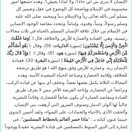
الإنسان لا يدري من أين جاء؟، ولا لماذا يعيش؟، وهذه جميعها أمور
محسومة في الإسلام وواضحة كل الوضوح في عقل وضمير كل
مسلم آمن بالله تعالى رباً وبالإسلام ديناً وبمحمد صلى الله عليه
وسلم رسولاً، ونبياً، وقدوة، وإماماً. وتتحدد مقاصد الوجود الإنساني
في الإسلام من خلال علاقة الإنسان المسلم بالحياة في ثلاث مجالات
رئيسية، وهي: العبادة والعمارة للأرض والخلافة، قال I: ]
وَمَا خَلَقْتُ
الْجِنَّ وَالْإِنسَ إِلَّا لِيَعْبُدُونِ
[ (سورة
الذاريات
: 56)، وقال :I ]
هُوَ أَنشَأَكُم
مِّنَ الْأَرْضِ وَاسْتَعْمَرَكُمْ فِيهَا
[ (سورة
هود
: 61)، وقال I: ]
وَإِذْ قَالَ رَبُّكَ
لِلْمَلَائِكَةِ إِنِّي جَاعِلٌ فِي الْأَرْضِ خَلِيفَةً
[ (سورة
البقرة
: 30). فعبادة
الإنسان ربه، وعمارته للأرض وفق منهج الله I هو طريق ترشحه
للخلافة، وإقامة الحضارة وصناعة الحياة السعيدة الآمنة. وهذه
المجالات الثلاثة يكمل بعصها بعضاً، وتخلف أي منها عن قيادة الركب،
وتراجعاً عن الحضارة، وإتاحة الفرصة للآخر ممن لا يعرف طريق
العبادة ومقاصد العمارة أن يكون صانعاً للحضارة، وقائداً للبشرية،
جالباً لها ألوان الدمار وصنوف الشرور التي أرهقت بني الإنسان،
وألحقت الأذى بالأحياء والجمادات على السواء، ولقد أحسن الندوي
حينما عنون كتابه بـ : “
ماذا خسر العالم بانحطاط المسلمين
”
، في
إشارة إلى الدور المنوط بالمسلمين في قيادة البشرية عقيدةً ووجوداً