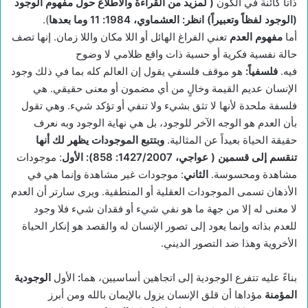
ذاتاً كائنة في الكون
(
لمزيد من القراءة والاطلاع حول مفهوم الوجود
(الوجود لفظاً وتعبيراً) انظر: العشماوي، 1984: 11 وما بعدها
).
أما
مفهوم العدم
تعني الفراغ الهائل أو اللا مكان واللا زمان. إنها تصف
حالة نفسية فكرية أو حسية ذات واقع ظلامي لا وضوح
فيه.
فلسفياً
:
هو موقف فلسفي يقول إن العالم كله بما في ذلك وجود
الإنسان عديم القيمة وخالٍ من أي مضمون أو معنى حقيقي. هي
فلسفة ملحدة لأنها لا تثق بشيء ولا تنفي أو تؤكد شيء. وهي تقول
بأن العدم هو الوجه الآخر للوجود، بل هي نهاية الوجود وبه نعرف
حقيقة الحياة بعيداً عن المثالية.
وبتتبع الموجودات يظهر لك أنها
تنقسم إلى قسمين ( عواجي، 1427/2007: 858)
:
الأول
: موجودات
مشاهدة ومحسوسة.
الثاني
: موجودات غير مشاهدة وإنما هي في
الأذهان تسمى الموجودات العقلية أو المنطقية. ويرى سارتر أن العدم
لا معنى له إلا من جهة ما هو نفي شيء أو فقدان شيء فلا وجود
للعدم بذاته وإنما يعود إلى تصور الإنسان له والقصد هو إنكار الحياة
الأخروية وهذا ضد التصور الديني.
بناءً عليه تتفرع الوجودية إلى اتجاهين أساسيين، هما
:
الأول
الوجودية
المؤمنة
مؤداها أن قلق الإنسان يزول بالإيمان بالله ومن أبرز