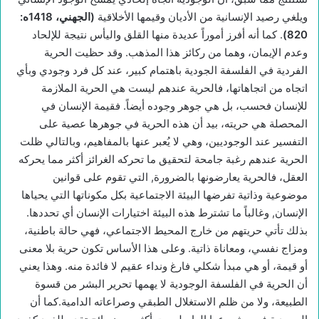
ويلغي رصيد الإنسانية من الأديان وقيمها الأخلاقية
(الجهني، 1418ه:
820)
. كما أنه أفرز أموراً عديدة منها القلق واليأس نتيجة للإلحاد
وعدم الإيمان، وهما من ركائز هذا المذهب. وقد حظيت الحرية
الفردية في الفلسفة الجودية باهتمام كبير، عند كل فرد وجودي وبأي
اتجاه من اتجاهاتها، فالحرية عندهم ليست هي الحرية الملازمة
للإنسان فحسب، بل هي جوهر وجوده أيضاً. فقيمة الإنسان في
المحصلة هي حريته، بيد أن هذه الحرية في جوهرها عصية على
التفسير عند الوجوديين، وهي لا يُعبر عنها بالمفاهيم، وبالتالي ظلت
الحرية عندهم رغبة جامحة لتحقيق ما تحركه الغرائز أكثر مما يحركه
العقل، فالحرية يعارضونها بالضرورة, التي تقوم على قوانين
موضوعية وذاتية تفرضها البيئة الاجتماعية بكل مكوناتها التي يحياها
الإنسان, وغالباً ما تشترط هذه البيئة اختيارات الإنسان أي تحددها.
بذلك تأتي حريتهم من خارج المحيط الاجتماعي، فهي حالة باطنية،
ومزاج نفسي، ومعاناة ذاتية. وعلى هذا الأساس تكون حرية بلا معنى
أو قيمة، أو هي مبدأ شكلي فارغ ونداء عقيم لا فائدة منه. وهذا يعني
أن الحرية في الفلسفة الوجودية لا يهمها تحرير البشر من قسوة
الطبيعة، ولا من ظلم الاستغلال الطبقي وصراعاته الدامية.كما أن