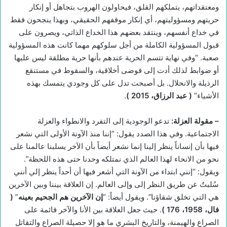
ومعتقداتهم، يتملكهم القلق، فيحاولون الهروب بتجاهل أو إنكار
حريتهم ومسؤوليتهم، أي إنكار موقفهم الحقيقي، وبهذا ينجحون فقط
في خداع أنفسهم، وينتقد بعضهم هذا الخداع الذاتي، ويصرون على
قبول المسؤولية الكاملة من أجل سلوكهم مهما كانت هذه المسؤولية
صعبة. “وفي نهاية تتسم الحرية عندهم بأنها حرية مطلقة ليس عليها
أو ضوابط لذلك أدت إلى فوضى أخلاقية، والسقوط في مستنقع
الرذيلة والانحلال. بل أصبحت تدل على كل وجودي يتمسك بهذه
الأشياء”
(
عبد الرزاق، 2015
)
.
–
مقولة العزلة
:
تدعو الوجودية إلى التفرد والانطواء والعزلة
الاجتماعية. وفي هذا الصدد يقول: “إننا منذ الآونة الأولى التي نشعر
فيها بأن إنساناً ينظر إلينا إنما نشعر أيضاً بأن الآخر يسلبنا عالمنا على
نحو من الانحاء لهذا العالم الذي نمتلكه وحدنا حتى هذه اللحظة”.
ويقول: “إنني ابتداء من الآونة التي أشعر فيها أن أحداً ينظر إلي أنني
سُلبتُ عن طريق النظر إلى وإلى العالم. إن العلاقة بيننا وبين الآخرين
هي التي تخلق شقاؤنا”. ويقول أيضاً: “
إن الآخرين هم الجحيم بعينه
”
(
فال، 1958، 176
)
. حيث جعل العلاقة بين الأنا والآخر قائمة على
الصراع والهيمنة، والتاريخ البشري ما هو إلا حصيلة الصراع والتقاتل