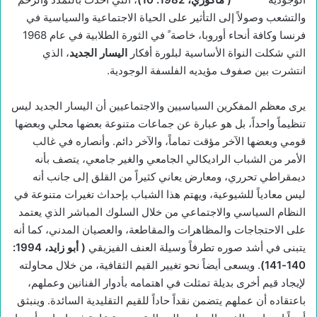
والتشعب وصولاً إلى التأثير على الحياة الاجتماعية والسياسية في
فرنسا وكافة أنحاء أوروبا، خاصة ً في الثورة الطلابية في عام 1968
التي شكلت النواة الأساسية لبلورة أفكار
اليسار الجديد
، الذي
انتشرت بين صفوف مؤيديه الفلسفة الوجودية.
يرى معظم المفكرين السياسيين والاجتماعيين أن اليسار الجديد ليس
تنظيماً واحداً، بل هو عبارة عن جماعات متنوعة بعضها محلي وبعضها
قومي وبعضها الآخر مؤقت تماماً، والآخر دائم. وأنصاره في غالب
الأمر من الشباب الراديكالي الجامعي والغير جامعي، يتصف بأنه
ديمقراطي تحرري، ومعارض يعاني كثيراً من القلق إلى جانب أنه
ليس معادياً للشيوعية، ويهتم هذا الشباب بإحداث تغيرات متنوعة في
النظام السياسي والاجتماعي من خلال السلوك المباشر الذي يعتمد
على الاحتجاجات والمظاهرات والمقاطعة، والعصيان المدني، كما أنه
يتبنى في أشد صوره تطرفاً وسيلة العنف الفيزيقي
(
أبو زايد، 1994:
140-141)
. ويسعى أيضاً نحو تغيير القيم الثقافية، من خلال محاولته
لإيجاد قيم أخرى بديلة تمثلت في اهتمامه بأدوار الفنانين وعملهم،
باعتقاده أن عملهم يتضمن نقداً حاداً للقيم التقليدية السائدة. وينبثق