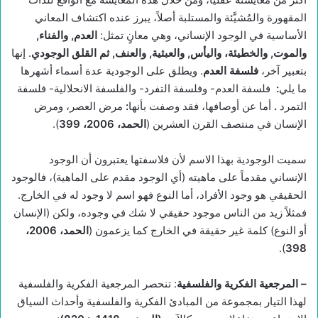
المقهورة والمُشيَّئة والمستلبة أصلاً، يبرز عنده اكتشاف المعاني
الأساسية في الوجود الإنساني، وهي معانٍ تمثل:
العدم, والفناء,
والموت, والخطيئة، واليأس, والعبثية, والعنف, ثم القلق الوجودي
. إنها
بتعبير آخر،
فلسفة العدم
. ويطلق على الوجودية عدة أسماء أشهرها
ما يلي
:
فلسفة العدم- وفلسفة التفرد- والفلسفة الانحلالية- فلسفة
التمرد
.
أما عن أوصافها، فقد وصفت بأنها
:
مرض العصر، ومرض
الإنسان في منتصف القرن العشرين (
الحمد، 2006، 399
).
سميت الوجودية بهذا الاسم لأن فلاسفتها يعتبرون أن الوجود
الإنساني مقدماً على ماهيته (أي الوجود مقدم على الماهية)، فالوجود
الحقيقي هو وجود الأفراد، أما النوع فهو اسم لا وجود له في الخارج.
فمثلاً زيد من الناس موجود حقيقي لا شك في وجوده، ولكن (الإنسان
أو النوع) كلمة غير حقيقة في الخارج كما يزعمون (
الحمد، 2006،
).
398
–
المرجعية الفكرية والفلسفية
: تنحصر المرجعية الفكرية والفلسفية
لهذا التيار بمجموعة من المبادئ الفكرية والفلسفية وأحداث السياق