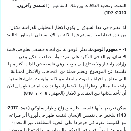
البحث، وتحديد العلاقات بين تلك المفاهيم”
( السعدي وآخرون،
2010: 197).
لذا نقترح في هذا السياق أن يكون الإطار التحليلي للدراسة مكوّن
من عدة قضايا محورية يتم فيها الالتزام بالإجابة على المحاور التالية:
1-
– مفهوم الوجودية
: تعبّر الوجودية عن اتجاه فلسفي يغلو في قيمة
الإنسان، ويبالغ في التأكيد على تفرده وأنه صاحب تفكير وحرية
وإرادة واختيار ولا يحتاج إلى موجه. وهي فلسفة عن الذات أكثر منها
فلسفة عن الموضوع. وتعتبر جملة من الاتجاهات والأفكار المتباينة
التي تتعلق بالحياة والموت والمعاناة والألم، وليست نظرية فلسفية
واضحة المعالم. ونظراً لهذا الاضطراب والتذبذب لم تستطع إلى الآن
أن تأخذ مكانها بين العقائد والأفكار
(الجهني، 1418ه: 818)
.
يمكن تعريفها بأنها فلسفة نظرية ومزاج وطراز سلوكي
(حمد، 2017:
143)
يتلخص في تقديس الإنسان لنفسه ظهر في أوروبا أثر صراعه
مع الكنيسة. تقوم في جوهرها على الحرية المطلقة، غير المحددة
بأية مسؤولية، أو قيود في التفكير والممارسة. بذلك تمثل الوجودية