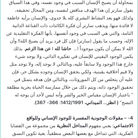
بمحاولة أن يصبح الإنسان السبب في وجود نفسه، وفي هذا السياق
يقول سارتر إن هذا الهدف مناقض لنفسه، ومن المحال تحقيقه،
ولذلك فهو يعد النشاط البشري كله بلا جدوى، والإنسان برأيه عاطفة
لا فائدة منها. ويذهب سارتر أن فكرة الكائنات ذات القناعة الذاتية
التامة، والتي هي السبب في وجود أنفسها، بأنها الفكرة التقليدية عن
الإله، وحسب ما يقول (سارتر) فإن كل فرد يريد أن يصبحَ الله!! وأن
الله لا يمكن أن يكون موجوداً !…
حاشا لله
I
عن هذا الزعم
. بذلك
يكمن الوجود اليقيني للإنسان في تفكيره الذاتي، ولا يوجد شيء
خارج هذا الوجود ولا سابقاً عليه، وبالتالي لا يوجد إله، ولا توجد مثل
ولا قيم أخلاقية يقينية، ولكي يحقق الإنسان وجوده بشكل حر، فإن
عليه أن يتخلص من كل الموروثات، وبالتالي فإن هدفه يتمثل في
تحقيق الوجود ذاته، ويتم ذلك من خلال ممارسة الحياة بحرية مطلقة
” باعتبار الإنسان مقياس الخير والشر وأنه ليس لأحد أن يوجه له
النصح”
(
انظر… الميداني، 1412/1991: 366- 367)
.
4-
– مقولات الوجودية المفسرة للوجود الإنساني وللواقع
الاجتماعي
:
يعني مفهوم
المداخل النظرية
من مجموعة من القضايا
الفكرية، التي تتداخل مع بعضها البعض منطقياً، بغية تكوين النسق