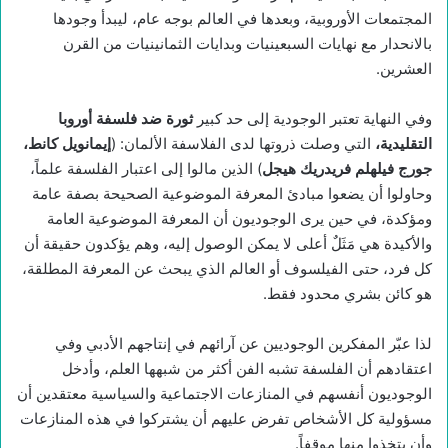
المجتمعات الأوروبية، وبعدها في العالم بوجه عام، ليبدأ وجودها
بالانحدار مع نهايات السبعينيات وبدايات الثمانينيات من القرن
العشرين.
وفي النهاية تعتبر الوجودية إلى حد كبير
ثورة ضد فلسفة أوروبا
التقليدية،
التي وصلت ذروتها لدى الفلاسفة الألمان: (
إيمانويل كانط،
جورج فيلهلم فريدريك هيجل
) الذين مالوا إلى اعتبار الفلسفة علماً،
وحاولوا أن يضعوا مبادئ المعرفة الموضوعية الصحيحة بصفة عامة
ومؤكدة، في حين يرى الوجوديون أن المعرفة الموضوعية العامة
والأكيدة هي مَثَلٌ أعلى لا يمكن الوصول إليه، وهم يؤكدون حقيقة أن
كل فرد، حتى الفيلسوف أو العالم الذي يبحث عن المعرفة المطلقة،
هو كائن بشري محدود فقط.
لذا عبّر المفكرين الوجوديين عن آرائهم في إنتاجهم الأدبي وفي
اعتقادهم أن الفلسفة تشبه الفن أكثر من شبهها العلم، وأدخل
الوجوديون أنفسهم في المنازعات الاجتماعية والسياسية معتقدين أن
مسؤولية كل الأشخاص تفرض عليهم أن يشتركوا في هذه المنازعات
وأن يتخذوا منها موقفاً.