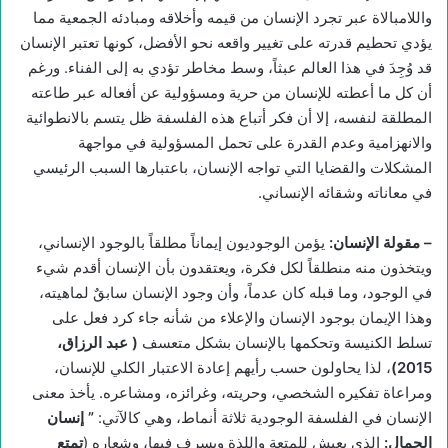
واللامبالاة عبر تجرد الإنسان من قيمه وأخلاقه ومبادئه الجمعية مما
يؤدي تحطيم قدرته على تغيير واقعه نحو الأفضل، كونها تعتبر الإنسان
قد وُجِدَ في هذا العالم عبثاً، وسط مخاطر تؤدي به إلى الفناء. ورغم
أن كل ما أعطته للإنسان من حرية ومسؤولية عن أفعاله عبر طاعته
المطلقة لنفسه، إلا أن فكر أتباع هذه الفلسفة ظل يتسم بالانطوائية
والانهزامية وعدم القدرة على تحمل المسؤولية في مواجهة
المشكلات والقضايا التي تواجه الإنسان، باعتبارها السبب الرئيسي
في معاناته وشقائه الإنساني.
–
مقولة الإنسان
:
يؤمن الوجوديون إيماناً مطلقاً بالوجود الإنساني،
ويتخذون منه منطلقاً لكل فكرة، ويعتقدون بأن الإنسان أقدم شيء
في الوجود، وما قبله كان عدماً، وأن وجود الإنسان سابقٌ لماهيته،
وهذا الإيمان بوجود الإنسان والإعلاء من شأنه جاء كرد فعل على
تسلط الكنيسة وتحكمها بالإنسان بشكل متعسف
(
عبد الرزاق،
2015)
، لذا يحاولون حسب رأيهم إعادة الاعتبار الكلي للإنسان،
ومراعاة تفكيره الشخصي، وحريته، وغرائزه، ومشاعره. يأخذ معنى
الإنسان في الفلسفة الوجودية ثلاثة أنماط، وهي كالآتي:
”
إنسان
الجمال
:
الذي يعيش للمتعة واللذة ويسرف فيها، وشعاره (
تمتع