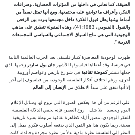
الضيقة، كما تعاني في داخلها من المؤثرات الحضارية، وصراعات
الفكر، وأعراف ما تواضع عليه مجتمعها، ومع أنها تمثل نمطاً من
أنماط بيئتها يظل قبول الفكرة داخل مجتمعها يتردد بين الرفض
والقبول
(
الفيومي، 1983: 41
)
،
وهذه المقولة تنطبق على مذهب
الوجودية التي هي نتاج السياق الاجتماعي والسياسي للمجتمعات
الغربية
“
.
ظهرت الوجودیة المعاصرة كتیار فلسفي بعد الحرب العالمیة الثانیة
في فرنسا، وقد أعطاها فیلسوفها الأشهر
جان بول سارتر
زخمها الذي
جعلها تنتشر
كموضة ثقافية
في شوارع باریس وعواصم أوروبیة
أخرى، ورغم اختلاف أفكار الفلسفة الوجودیة من فیلسوف إلى آخر،
إلا أنها تتفق على مبدأ الانطلاق من
الإنسان إلى العالم
.
على الرغم من أن هذا يعكس الصورة التي تروج لها وسائل الإعلام
اليوم ويجسد – بلا شك – روح العصر، فإنه يخفي الدلالة الفلسفية
للفكر الوجودي، مصوراً إياه كظاهرة ثقافية مرتبطة بفترة تاريخية
معينة. ربما يكون هذا هو الثمن الذي يدفعه أسلوب فكري يميل إلى
النظر إلى الفلسفة نظرة مادية بدلاً من نظرة مجردة وخالدة. كانت