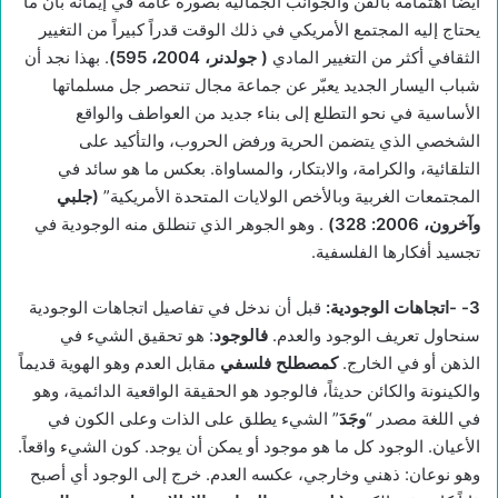
أيضاً اهتمامه بالفن والجوانب الجمالية بصورة عامة في إيمانه بأن ما
يحتاج إليه المجتمع الأمريكي في ذلك الوقت قدراً كبيراً من التغيير
الثقافي أكثر من التغيير المادي
(
جولدنر، 2004، 595)
. بهذا نجد أن
شباب اليسار الجديد يعبّر عن جماعة مجال تنحصر جل مسلماتها
الأساسية في نحو التطلع إلى بناء جديد من العواطف والواقع
الشخصي الذي يتضمن الحرية ورفض الحروب، والتأكيد على
التلقائية، والكرامة، والابتكار، والمساواة. بعكس ما هو سائد في
المجتمعات الغربية وبالأخص الولايات المتحدة الأمريكية”
(جلبي
وآخرون، 2006: 328)
. وهو الجوهر الذي تنطلق منه الوجودية في
تجسيد أفكارها الفلسفية.
3-
-اتجاهات الوجودية
:
قبل أن ندخل في تفاصيل اتجاهات الوجودية
سنحاول تعريف الوجود والعدم.
فالوجود
: هو تحقيق الشيء في
الذهن أو في الخارج.
كمصطلح فلسفي
مقابل العدم وهو الهوية قديماً
والكينونة والكائن حديثاً، فالوجود هو الحقيقة الواقعية الدائمية، وهو
في اللغة مصدر “
وجَدَ
” الشيء يطلق على الذات وعلى الكون في
الأعيان. الوجود كل ما هو موجود أو يمكن أن يوجد. كون الشيء واقعاً.
وهو نوعان: ذهني وخارجي، عكسه العدم. خرج إلى الوجود أي أصبح