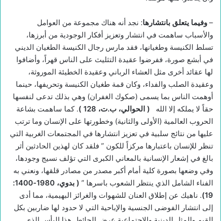
–
وفيما يتعلق بانتشارها
: نجد أنه هناك مجموعة من العوامل
والأسباب ساهمت في انتشار وتعزيز أفكار الوجودية من أبرزها،
تسلط الكنيسة وطغيانها، فقد مارس رجال الكنيسة الطغيان الديني
في أبشع صورة، ففرضوا عقيدة التثليث على الناس قهراً، وأضافوا
لها عقائد أخرى مثل العشاء الرباني وعقيدة الخطيئة الموروثة،
وعقيدة الصلب والفداء، وكان قمة طغيان الكنيسة وتحريفها، حينما
أوهمت الناس بما يسمى (صكوك الغفران) وهي بذلك تدعى لنفسها
حقاً لا يملكه إلا الله
(
الحوالي، ب.ت، 128
)
. كما ساهمت بشاعة
الحروب العالمية (الأولى والثانية) وخطورتها على الإنسان وما ترتب
عليها من نتائج سلبية في تعزيز انتشارها في المجتمعات الغربية التي
تنظر للإنسان باعتبارها مركزاً للكون ” فلقد كان لهذين الحادثين أثر
بالغ في إشعار الإنسانية بالمعاني الكبرى التي تؤلف نسيج وجودها،
وفي وضعها بصورة كلية أمام أكبر مصدر من مصادر قلقها، ونعني به
الفناء الشامل الذي ينتظر الشعوب باسرها ”
(
بدوي، 1980-1400:
19)
. ناهيك عن إطلاق العنان للشهوات والغرائز البهيمية، مما أدى
إلى انتشار الفوضى الجنسية والإباحية التي لا حدود لها ضاربين بكل
القيم والمثل الدينية والاجتماعية عرض الحائط. هذا البأس الذي