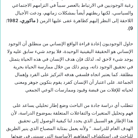
رغبة الوجوديين في الارتباط بالعصر سبباً في التزامهم الاجتماعي
والسياسي، لكنها ربطتهم أيضاً بمشكلات زمانهم، ودعت الأجيال
اللاحقة إلى النظر إليهم كظاهرة عفى عليها الزمن
(
ماكوري، 1982:
.
9)
حاول الوجوديون إعادة قراءة الواقع الإنساني من منطلق أن الوجود
الإنساني هو الحقيقة اليقينية الوحيدة، فلا يوجد شيء سابق عليه ولا
يوجد شيء لاحق له، لذلك فإن هدف الإنسان في هذه الحياة يتمثل
في تحقيق الوجود ذاته، ويتم ذلك من خلال ممارسة الحياة بحرية
مطلقة. كما يعتبر اتجاه فلسفي هدفه التركيز على الفرد وإهمال
الجماعة. على اعتبار أن الإنسان كفرد يقوم بتكوين جوهر ومعنى
لحياته للإفلات من قبضة وقيود وممارسات الوعي الجمعي
تتطلب أي دراسة جادة من الباحث وضع إطار تحليلي يساعد على
فهم وتحليل المتغيرات والتفاعلات المتعلقة بموضوع الدراسة، لأن
هذا الإطار هو السبيل الذي يحدد لنا كيفية الوصول إلى تحقيق
الهدف العام للدراسة. ” ولأنه يعمل بمثابة المصباح الذي ينير الطريق
للباحث في استكشاف المفاهيم الأساسية التي سيبنى في ضوئها