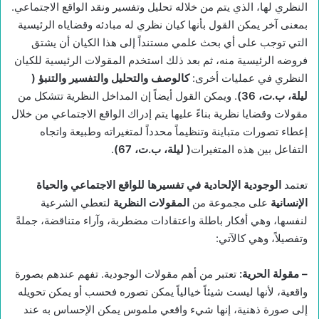
النظري لها، الذي يتم من خلاله تحليل وتفسير ونقد الواقع الاجتماعي.
بمعنى آخر يمكن القول بأنها كيان نظري له مبادئه وقضاياه الرئيسية
التي توجب على أي بحث علمي مستنداً إلى هذا الكيان أن يشتق
فروضه الرئيسية منه، ثم بعد ذلك استخدم المقولات الرئيسية للكيان
النظري في عمليات أخرى:
كالوصف والتحليل والتفسير والتنبؤ (
ليلة، ب.ت، 36)
. ويمكن القول أيضاً إن المداخل النظرية تتشكل من
مقولات وقضايا نظرية بناءً عليها يتم إدراك الواقع الاجتماعي من خلال
إعطاء تصورات متباينة وتنظيماً محدداً لمتغيراته وطبيعة واتجاه
التفاعل بين هذه المتغيرات
(
ليلة، ب.ت، 67)
.
تعتمد
الوجودية الإلحادية في تفسيرها للواقع الاجتماعي والحياة
الإنسانية
على مجموعة من
المقولات النظرية
لتعطي الشرعية
لنفسها، وهي أفكار باطلة واعتقادات مضطربة، وآراء متناقضة، جملةً
وتفصيلاً، وهي كالآتي:
–
مقولة الحرية
:
تعتبر من أهم مقولات الوجودية. تفهم عندهم بصورة
واقعية، لأنها ليست شيئاً خيالياً يمكن تصوره فحسب أو يمكن تحويله
إلى صورة ذهنية، إنها شيء واقعي ملموس يمكن الإحساس به عند