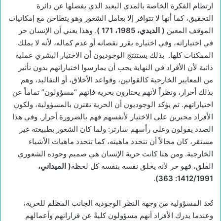
ارتطام الفكرة الخاصة بالمدى البعيد الذي يفصلها عن دائرة
التحقيق، كما أنها لا تتوافر إلا بعامل الشعور وهو يتطاحن مع إمكانيات
الموقف المعين
(
الديدي، 1985، 171
)
. وهذا يعني أن الإنسان حر
في اختياراته، وفي اختياره يقرر نقصانه أو عدم كماله، لأنه لا يملك
الممكنات كلها.
بذلك يستنتج الوجوديون أن الاختيار البشري عملية
ذاتية لأن الأفراد في النهاية يجب أن يمارسوا اختياراتهم بدون تأثير
من المعايير الخارجية كالقوانين، وقواعد الأخلاق، أو التقاليد، وهم
بذلك أحرار، ونظراً لأنهم يختارون بحرية فإنهم “مسؤولون” تماماً عن
اختياراتهم. ثم يؤكد الوجوديون أن الحرية تقترن بالمسؤولية، ولكون
الأفراد مجبرين على الاختيار لأنفسهم فهم بالضرورة أحرار. وفي هذا
الصدد يقولون وعلى رأسهم سارتر: ولما كان الشعور بطبيعته غير
مستقر، كان محالاً أن تتحدد ماهيته، كما تتحدد ماهيات الأشياء
الخارجية. ومن هنا كانت حرية الإنسان هي صميم وجوده الشعوري
القلق، فهو حر لأنه يخلق نفسه بنفسه كل لحظة
(
الميداني،
.
1412/1991: 363)
تُعد المسؤولية من وجهة النظر الوجودية الجانب المظلم للحرية،
وعندما يدرك الأفراد أنهم مسؤولون كليةً عن قراراتهم وأعمالهم