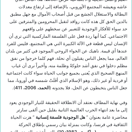
عاشه ويعيشه المجتمع الأوروبي، بالإضافة إلى ارتفاع معدلات
البطالة والاستغلال الجشع من قبل أصحاب الأموال مع جهل مطبق
بالدين الحق كل هذه كانت روافد لتقبل المحرومين والمترفين على
حد سواء للأفكار الوجودية للتعبير عن سخطهم على واقعهم
الاجتماعي. كما أنها ردة فعل على الفلسفة الماركسية التي ترى أن
الإنسان ليس قطعة في الآلة الكبيرة التي هي المجتمع، فليس للفرد
عندها أي قيمة. ناهيك عن الخواء الروحي الموجود في كثير من بلدان
العالم، مما يجعل الناس يقبلون أي نحلة، فهم كلما خرجوا من نفق
مظلم دخلوا في نفق أشد حلوكةً وظلمة منه. وأخيراً نرى أن غياب
المنهج الصحيح الذي يُعنى بجميع جوانب الحياة سواء كانت اجتماعية
أو فردية أو غير ذلك، وهو الإسلام الذي أفَلَتْ شمسه في أوروبا، مما
جعل الناس يتخبطون عن الحل، فلا يجدونه (
الحمد، 2006، 411
).
وفي نهاية المطاف نعتقد أن الانطلاقة الحقيقة للتيار الوجودي يعود
إلى ما بعد انتهاء الحرب العالمية الثانية بقليل حين ألقى سارتر
محاضرة عامة بعنوان ”
هل الوجودية فلسفة إنسانية
” هزت الحياة
الثقافية في فرنسا، وكانت بمنزلة بيان رسمي بإطلاق الحركة
الوجودية
(
ماكوري، 1982: 10)
، التي أخذت بالتمدد والزخم