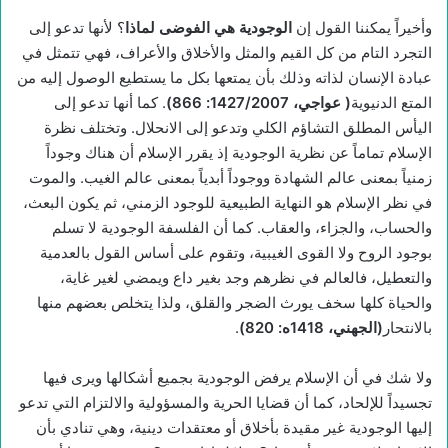
وأخيراً يمكننا القول إن
الوجودية هي الفوضى لماذا
؟ لأنها تدعو إلى
التجرد التام من كل القيم والمثل والأخلاق والأعراف، فهي تتمثل في
عبادة الإنسان لذاته وذلك بأن يمتعها بكل ما يستطيع الوصول إليه من
المتع الدنيوية
(
عواجي، 1427/2007: 866)
. كما أنها تدعو إلى
اليأس المطلق التشاؤم الكلي وتدعو إلى الانحلال. وتختلف نظرة
الإسلام تماماً عن نظرية الوجودية إذ يقرر الإسلام أن هناك وجوداً
زمنياً بمعنى عالم الشهادة ووجوداً أبدياً بمعنى عالم الغيب. والموت
في نظر الإسلام هو النهاية الطبيعية للوجود الزمني، ثم يكون البعث،
والحساب، والجزاء، والعقاب. كما أن الفلسفة الوجودية لا تسلم
بوجود الروح ولا القوى الغيبية، وتقوم على أساس القول بالعدمية
والتعطيل، فالعالم في نظرهم وجد بغير داع ويمضي لغير غاية،
والحياة كلها سخف يورث الضجر والقلق، ولذا يتخلص بعضهم منها
بالانتحار
(الجهني، 1418ه: 820)
.
ولا شك في أن الإسلام يرفض الوجودية بجميع أشكالها ويرى فيها
تجسيداً للإلحاد، كما أن قضايا الحرية والمسؤولية والالتزام التي تدعو
إليها الوجودية غير مقيدة بأخلاق أو معتقدات دينية، وهي تنادي بأن