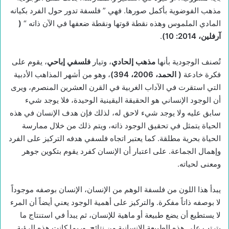
مذهب الفوضوية بأكمل صورها. فهي ” فلسفة تدور حول الفرد بكيانه
المادي الملموس وهذه نقطة قوتها ونقطة ضعفها في الآن ذاته “
(
آرفلين، 2014: 10)
.
تُصنف الوجودية بأنها
مذهب إلحادي
، وتيار
فلسفي إباحي
، يقوم على
فكرة خادعة
(
الحمد، 2006، 394)
، وهو من أشهر المذاهب الأدبية
التي استقرت في الآداب الغربية في القرن العشرين المنصرم، ويرى
أن الوجود الإنساني هو الحقيقة اليقينية الوحيدة، فلا يوجد شيء
سابق عليه ولا يوجد شيء لاحق له، لذلك فإن هدف الإنسان في هذه
الحياة يتمثل في تحقيق الوجود ذاته، ويتم ذلك من خلال ممارسة
الحياة بحرية مطلقة. كما يعتبر اتجاه فلسفي هدفه التركيز على الفرد
وإهمال الجماعة. على اعتبار أن الإنسان كفرد يقوم بتكوين جوهر
ومعنى لحياته.
يبدأ هذا اللون من فلسفة الوهم من الإنسان، الإنسان بوصفه موجوداً
لا بوصفه ذاتاً مفكرة. والتركيز على أهمية الوجود يعني أيضاً أن المرء
لا يستطيع أن يضع طبيعة أو ماهية للإنسان، ثم يبدأ في استنتاج ما
يترتب على هذه الطبيعة الإنسانية من نتائج. وربما كانت هذه الرؤية