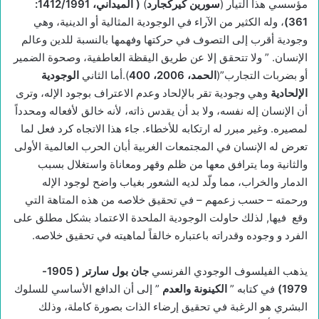
مؤسسي هذا التيار (
سورين كيركجارد
)
(
الميداني، 1412/1991:
361)
، وله الكثير من الآراء في الوجودية المثالية أو الدينية، وهي
وجودية أقرب إلى التصوف في حركتها وفهمها بالنسبة للدين وعالم
الإنسان. ” ولا تتحقق إلا عن طريق اليقظة العاطفية، وصحوة الضمير
أو بضربات التجارب”(
الحمد، 2006، 400
).أما الثاني
الوجودية
الإلحادية
وهي وجودية تقر بالإلحاد وعدم الاعتراف بوجود الإله، وترى
أن الإنسان إله نفسه، ولا بد أن يقدس ذاته، لأنه خالق لأفعاله ومحدداً
لمصيره. وغير مبرر له ارتكابه للأخطاء. جاء هذا الاتجاه كرد فعل لما
تعرض له الإنسان في المجتمعات الغربية أبان الحرب العالمية الأولى
والثانية وما يترافق معها من ظلم وقهر ومعاناة واستغلال بسبب
الدمار والخراب، مما ولّد لديه الشعور بغياب واضح لوجود الإله
ورحمته – حسب زعمهم – في تحقيق خلاصه من هذه المتاهة التي
وقع فيها, لذلك حاولت الوجودية الملحدة الاعتماد بشكل مطلق على
الفرد و وجوده وقدراته باعتباره خالقاً لماهيته في تحقيق خلاصه.
يذهب الفيلسوف الوجودي الفرنسي
جان بول سارتر ( 1905-
1979)
في كتابه ”
الكينونة والعدم
” إلى أن الدافع الأساسي للسلوك
البشري هو الرغبة في تحقيق إرضاء الذات بصورة كاملة، وذلك