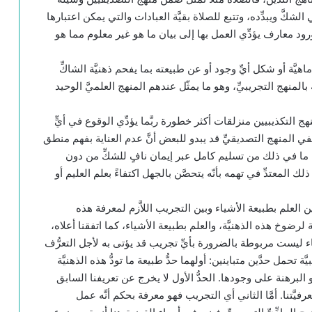
َّ ويبدِّده، وتتبع للصلاة بقيَّة العبادات والتي يمكن اعتبارها
رود معارف يؤدِّي العمل بها إلى بيان ما هو غير معلوم مما هو
 ماهيَّة أو شكل أيِّ وجود أو عن طبيعته بما يفحم ذهنيَّة الشاكِّ
المنهج التجريبيِّ، وهو ما يمثّل عندهم المنهج العلميَّ الوحيد
 التكذيبيين منزلقات أكثر خطورة ربَّما يؤدِّي الوقوع في أيٍّ
في المنهج التصديقيِّ قد يبدو للبعض أنَّ عدم العناية بفهم منطق
ّ ما في ذلك من تسليم كامل عبر إيمان نافٍ للشكِّ من دون
 المعتدِّ في تهمه بأنّه يتحصَّن بالجهل اكتفاءً بعلم العليم أو
ا بين العلم بطبيعة الأشياء وبين التجريب اللاَّزم لمعرفة هذه
لرضوخ هذه الذهنيَّة، والعلم بطبيعة الأشياء، كما اتفقنا أعلاه،
ليست مربوطة بالضرورة بأيِّ تجريب قد يؤتى به لأجل التعرُّف
 تحمل حدَّين متباينين: أولهما حدُّ طبيعة ما تودُّ هذه الذهنيَّة
 البرهنة على وجودها. الحدُّ الأول لا يخرج عن تعريفنا السابق
رفيَّتنا. أمَّا الثاني أي التجريب فهو معرفة بحكم أنَّه عمل