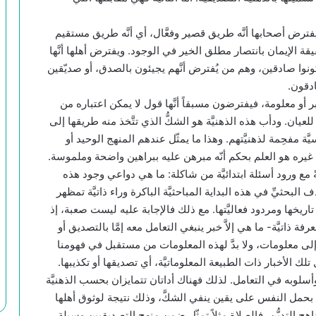
ق يفترض أصحابها أنَّه طريق قصير وفعَّال، أي أنَّه طريق مستقيم
قة الإيمان بانتصار مطلق الخير في الوجود. ويفترض أهلها أنَّها
ونوا صادقين، وهم من يُفترض أنَّهم يجيئون بالصدق، أو صديّقين
ادقون.
ّ خبر أو معلومة، فيفترضون مسبقاً أنَّها قول لا يمكن اعتباره من
يان. ودأب هذه الذهنيَّة هو الشكُّ الذي تتَّخذ منه طريقها إلى
َّة مفحِمة لذهنيَّتهم. وهذا ما يمثّل عندهم المنهج الوحيد أو
يره هو العلم بحكم أنّه مبرهن عليه ببراهين واضحة وملموسة.
مع ورود أسئلة ابتدائيَّة من شاكلة: ما هي دواعي وجود هذه
 البحثيِّ في هذه البداية المباحثيَّة الباكرة وراء ذاتيَّة تمظهر
ى تاريخها ومردود فعاليَّتها. مع ذلك فالإجابة عليه ليست صعبة، إذ
 ذاتيَّة- ما هي إلاَّ خبر ينبغي التعامل معه إمَّا بالتصديق أو
 إلى معلومات، ولا بدَّ لهذه المعلومات من مستقبل في فهومنا
لك الأخبار ذات الطبيعة المعلوماتيَّة، أي تصديقها أو تكذيبها.
ه وأسلوبه في التعامل. لذلك فهناك أداتان تتمايزان بحسب الذهنيَّة
 يبدأ بحمل النفس على يقين ينفي الشكَّ، وذلك نتيجة لوثوق أهلها
هج التديُّن، فالصلاة مثلاً تمثّل ضمن منهج التصديقيين وسيلة