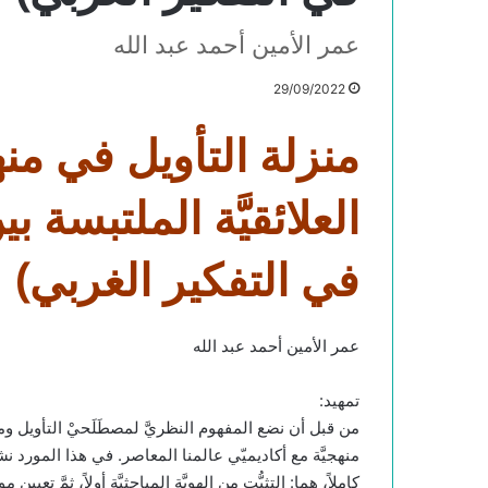
عمر الأمين أحمد عبد الله
29/09/2022
منزلة التأويل في من
العلائقيَّة الملتبسة 
في التفكير الغربي)
عمر الأمين أحمد عبد الله
تمهيد:
من قبل أن نضع المفهوم النظريَّ لمصطَلَحيْ التأويل
منهجيَّة مع أكاديميّي عالمنا المعاصر. في هذا المورد نشير إ
كاملاً، هما: التثبُّت من الهويَّة المباحثيَّة أولاً، ثمَّ تعيي