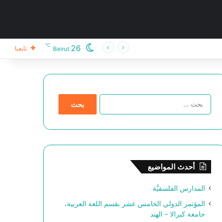
℃
26
تابعنا
Beirut
ا
ل
ب
ح
ث
ع
ن
أحدث المواضيع
:
المدارس الفلسفيَّة
المؤتمر الدولي الخامس عشر بقسم اللغة العربية،
جامعة كيرالا – الهند