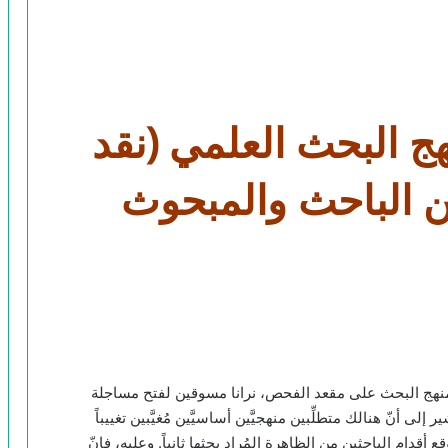
هج البحث العلمي (نقد
بين الباحث والمبحوث
 ومنهج البحث على مقعد الفحص، نرانا مسوقين لفتح مساجلة
لى أنّ هنالك متطلِّبين منهجيَّين أساسيَّين مُغيَّبين تغييباً
ن موقع أقدام الباحثين من الظاهرة المُراد بحثها ثانياً. وعليه، فإنّ