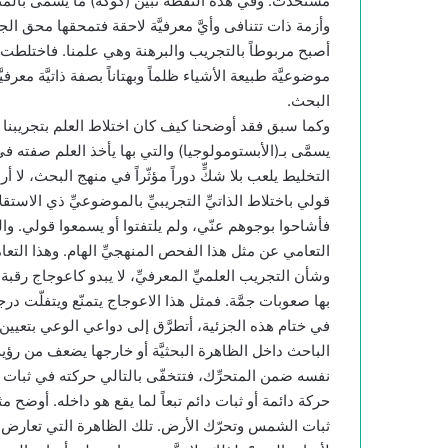
مستحدث. وفي هذه النقطة تبيِّن (كوكة) ما يسمَّى بالمنهج
وأزمة ذات تتنافى وأيَّ معرفيَّة لاحقة فتمحقها محق الج
أصبح مربوطاً بالتجريب والبرهنة وهي علمنا. فاختلطت م
موضوعيَّة طبيعة الأشياء ظلماً وبهتاناً بصفة ذاتيَّة معرفي
البحث.
وكما سبق فقد أوضحنا كيف كان اختلاط العلم بتجريبنا قد ق
يسمَّى بـ(الأبستومولوجيا) والتي بها يأخذ العلم صفته في ع
التخليط يلعب بلا شكٍّ دوراً مؤثّراً في منهج البحث، لا أر
قولي باختلاط الذاتيِّ التجريبيِّ بالموضوعيِّ ذي الاستق
فأشاحوا بوجوهم عنّي، ولم يلتفتوا أو يسمعوا قولي. والشاهد أ
التعامي عن مثل هذا الفحص المنهجيِّ الهام. وهذا التعا
وشأن التجريب العلميِّ المعرفيِّ، لا يبدو كاعوجاج رقبة
بها صعوبات جمَّة. فمثل هذا الاعوجاج يتمنّع ويتفلّت درجة
في ختام هذه الجزئية، أتطرَّق إلى دواعي الوعي بتعيين م
الباحث داخل الظاهرة البحثيَّة أو خارجها يضعف من رؤية
نفسه ضمن المتحرِّك، فتتخفّى بالتالي حركته في ثبات
حركة دائمة أو ثبات دائم تبعاً لما يقع هو داخله. أوضح
ثبات الشمس وتحرّك الأرض. تلك الظاهرة التي تعارض نت