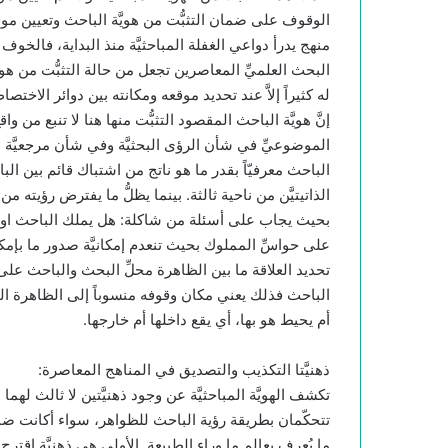
الوقوف على ضمان التثبُّت من هويَّة الباحث وتعيين مو
منهج يدرأ دواعي الغفلة المباحثيَّة منذ البداية، فالخو
البحث العلميِّ المعاصرين تجعل من حالة التثبُّت من هويَّ
له كثيراً إلاَّ عند تحديد موقعه ومكانته بين دوائر الاختصا
إنَّ هويَّة الباحث المقصود التثبُّت منها هنا لا تنبع من و
الموضوعيِّ في شأن الرؤى البحثيَّة وفي شأن مرجعيَّة هذه
الباحث معرفيّاً بقدر ما هو ناتج من اشتباك قائم بين الباح
الذاتيتيَّن من ناحية ثالثة. بينما يظلُّ ما يفترض رؤيته من
بحيث يجاب على أسئلة من شاكلة: هل يملك الباحث او المبح
على حواسِّ المملوك بحيث تنعدم إمكانيَّة صدور ما بإمكانن
تحديد العلاقة ما بين الظاهرة محلِّ البحث والباحث على و
الباحث فذلك يعني مكان وقوفه منسوباً إلى الظاهرة البح
أم يحيط هو بها، أي يقع داخلها أم خارجها.
ذهنيَّتا التكذيب والتصديق في المناهج المعاصرة:
تكشف الهويَّة المباحثيَّة عن وجود ذهنيَّتين لا ثالث لهما
تتحكّمان بطريقة رؤية الباحث للظواهر، سواء أكانت ض
ما يُعرف بعالم ما وراء الطبيعة. الأولى هي ذهنيَّة اقترح تس