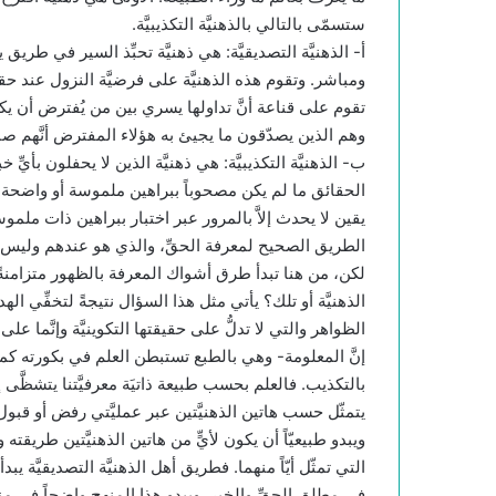
ستسمّى بالتالي بالذهنيَّة التكذيبيَّة.
أ- الذهنيَّة التصديقيَّة: هي ذهنيَّة تحبِّذ السير في طري
ومباشر. وتقوم هذه الذهنيَّة على فرضيَّة النزول عند حقي
تقوم على قناعة أنَّ تداولها يسري بين من يُفترض أن يك
وهم الذين يصدّقون ما يجيئ به هؤلاء المفترض أنَّهم ص
ب- الذهنيَّة التكذيبيَّة: هي ذهنيَّة الذين لا يحفلون بأيِ
الحقائق ما لم يكن مصحوباً ببراهين ملموسة أو واضحة للع
يقين لا يحدث إلاَّ بالمرور عبر اختبار ببراهين ذات ملموسي
الطريق الصحيح لمعرفة الحقِّ، والذي هو عندهم وليس غ
لكن، من هنا تبدأ طرق أشواك المعرفة بالظهور متزامنةً 
الذهنيَّة أو تلك؟ يأتي مثل هذا السؤال نتيجةً لتخفِّي الهدف
الظواهر والتي لا تدلُّ على حقيقتها التكوينيَّة وإنَّما عل
إنَّ المعلومة- وهي بالطبع تستبطن العلم في بكورته كمعرفة
بالتكذيب. فالعلم بحسب طبيعة ذاتيَة معرفيَّتنا يتشظَّى
يتمثّل حسب هاتين الذهنيَّتين عبر عمليَّتي رفض أو قبول ت
ويبدو طبيعيّاً أن يكون لأيٍّ من هاتين الذهنيَّتين طريقت
التي تمثّل أيّاً منهما. فطريق أهل الذهنيَّة التصديقيَّة
في مطلق الحقِّ والخير. ويبدو هذا المنهج واضحاً في منا