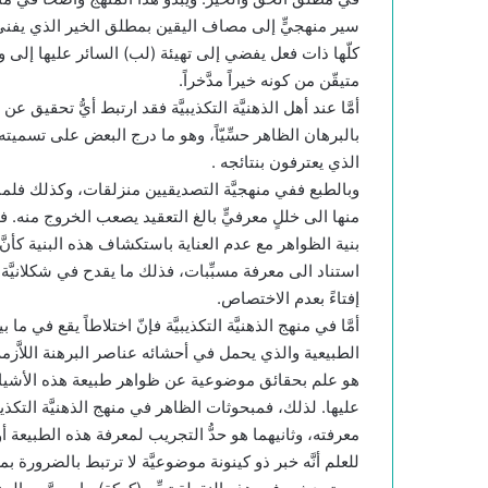
سير منهجيٍّ إلى مصاف اليقين بمطلق الخير الذي يفني الشك
كلّها ذات فعل يفضي إلى تهيئة (لب) السائر عليها إلى و
متيقّن من كونه خيراً مدَّخراً.
أمَّا عند أهل الذهنيَّة التكذيبيَّة فقد ارتبط أيُّ تحقيق عن
بالبرهان الظاهر حسِّيّاً، وهو ما درج البعض على تسميته ب
الذي يعترفون بنتائجه .
وبالطبع ففي منهجيَّة التصديقيين منزلقات، وكذلك فلمنهج
منها الى خللٍ معرفيٍّ بالغ التعقيد يصعب الخروج منه. ف
بنية الظواهر مع عدم العناية باستكشاف هذه البنية كأنَ
استناد الى معرفة مسبِّبات، فذلك ما يقدح في شكلانيَّة ذلك
إفتاءً بعدم الاختصاص.
أمَّا في منهج الذهنيَّة التكذيبيَّة فإنّ اختلاطاً يقع في م
الطبيعية والذي يحمل في أحشائه عناصر البرهنة اللاَّزمة 
هو علم بحقائق موضوعية عن ظواهر طبيعة هذه الأشياء 
عليها. لذلك، فمبحوثات الظاهر في منهج الذهنيَّة التكذيبيَّة
معرفته، وثانيهما هو حدُّ التجريب لمعرفة هذه الطبيعة أو
للعلم أنَّه خبر ذو كينونة موضوعيَّة لا ترتبط بالضرورة بمع