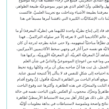
 المادِّيِّ التجريبيِّ. فينبع في أرجاء القضية هنا أزمة موضوع
هل والظلم، وأنّ العلم الذي هو تنوير بموضوعيَّة طبيعة الظواهر،
عرفتنا بطبيعة الأشياء وتداخلت مع تجريبنا العلميِّ، فاكتست
َّتنا ذات الإشكاليَّات الكبيرة التي ناقشنا أمرها مسبقاً في هذا
اد إلى إنتاج نظريَّة واحدة لكليهما هي (نظريَّة المعرفة) أو ما
الم الأكاديميا التي لا تعرفه إلاَّ عبر سلوكه التراكميِّ… فهذا
ى تطرُّقاً مباحثيّاً لمفهومه، ولا حتى عناية بطرحه لدرجة أن كان
لاليَّة هو نفسه خبراً أثار في وجهي سخط الأكاديميين الأميركيين،
نَّ المعرفيَّة الغربيَّة، أي المعرفيَّة الأوروبيَّة، يركبها هذا
مي وما فيه من اعوجاج الموضوعيِّ والذاتيِّ في شأن العلم
 الجمل، بل ثبت هنا أنّ صاحبه يمكن أن يراه، ولكنّها رؤية تحيط
 احتياجه إلى شكلٍ للنفس قد لا يتأتّى إلاَّ كنتيجة لسبق عناية.
وقع أقدام الباحث من الظاهرة البحثيَّة فأقول: إنَّ وقوع أقدام
 الثابت والمتحرِّك في هذه الظاهرة. وأكثرها عند وقوع الباحث
 ظاهريٍّ وتحرُّك محجوب، أو العكس بكون الباحث نفسه في حالة
 مثال على ذلك هو إنكار أهل مدرسة الاستنباط الأرسطيِّ لظاهرة
ائج واضحة وملموسة لاستنباطات في بداهة معلومات أوّليَّة