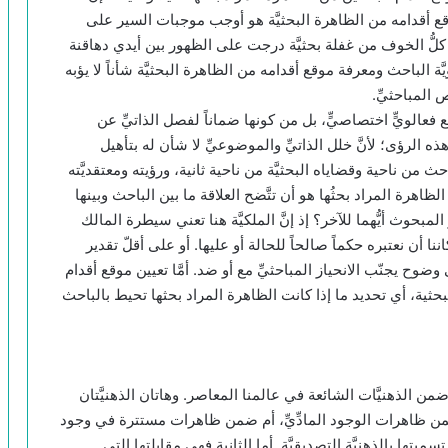
قع أقدامه من الظاهرة البحثيَّة هو أوجب موجبات السير على
ف كلُّ الخوف من غفلة بحثيَّة درجت على الظهور بين أيدي دهاقنة
ة الباحث ومعرفة موقع أقدامه من الظاهرة البحثيَّة شأناً لا يؤبه
ص المباحثيِّ.
اقع فعالويٍّ اختصاصيٍّ، بل من كونها ضماناً لفصل الذاتيِّ عن
 الرؤى؛ لأنَّ خلل الذاتيِّ والموضوعيِّ لا شأن له بتأهيل
ث من ناحية وقضاياه البحثيَّة من ناحية ثانية، ورؤيته ومعتقديَّته
 الظاهرة المراد بحثُها هو أن تتَّضح العلاقة ما بين الباحث وبينها
وث أيُّهما للآخر؟ إذ إنَّ الملكيَّة هنا تعني سيطرة المالك
ا أن نعتبره حكماً صالحاً للحالة أو عليها. أو على أقلّ تقدير
ضوح يجنّب الانحياز المباحثيِّ مع أو ضد. أمَّا تعيين موقع أقدام
ثية، أي تحديد ما إذا كانت الظاهرة المراد بحثها تحيط بالباحث
 ضمن الذهنيَّات الشائعة في عالمنا المعاصر. وهاتان الذهنيَّتان
من ظاهرات الوجود المادِّيِّ، أم ضمن ظاهرات مستترة في وجود
ميتها بالذهنيَّة التصديقيَّة. أما الثانية فهي مقابلتها التي