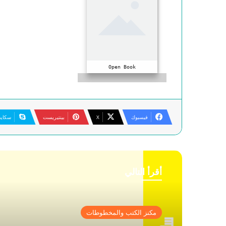
Open Book
فيسبوك
‫X
بينتيريست
سكاي
أقرأ التالي
مكنز الكتب والمخطوطات