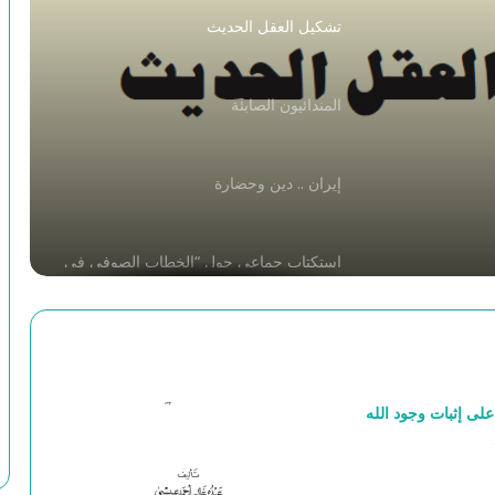
تشكيل العقل الحديث
المندائيون الصابئة
إيران .. دين وحضارة
استكتاب جماعي حول “الخطاب الصوفي في
الفكر الإنساني”
حديقة_الحقيقة_وشريعة_الطريقة_سنائي_الغزنوي_ج_02
 على إثبات وجود الله
حديقة_الحقيقة_وشريعة_الطريقة_سنائي_الغزنوي_ج_1