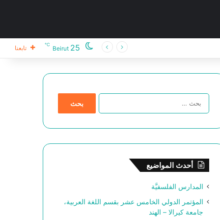
℃
25
تابعنا
Beirut
ا
ل
ب
ح
ث
ع
ن
أحدث المواضيع
:
المدارس الفلسفيَّة
المؤتمر الدولي الخامس عشر بقسم اللغة العربية،
جامعة كيرالا – الهند