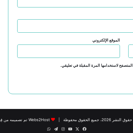
إيران .. دين وحضارة
استكتاب جماعي حول “الخطاب الصوفي في
الفكر الإنساني”
الموقع الإلكتروني
المتصفح لاستخدامها المرة المقبلة في تعليقي.
 النشر 2026، جميع الحقوق محفوظة |
Webs2Host تم تصميمه من قِبل
‫X
فيسبوك
‫YouTube
انستقرام
تيلقرام
واتساب