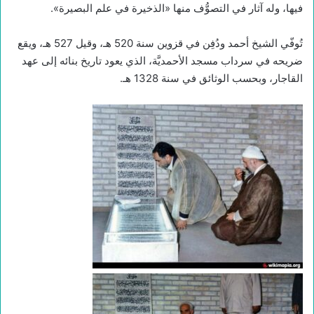
فيها، وله آثار في التصوُّف منها «الذخيرة في علم البصيرة».
تُوفّي الشيخ أحمد ودُفِن في قزوين سنة 520 هـ، وقيل 527 هـ، ويقع
ضريحه في سرداب مسجد الأحمديَّة، الذي یعود تاريخ بنائه إلی عهد
القاجار، وبحسب الوثائق في سنة 1328 هـ.