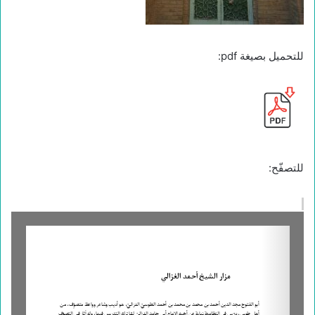
للتحميل بصيغة pdf:
للتصفّح: