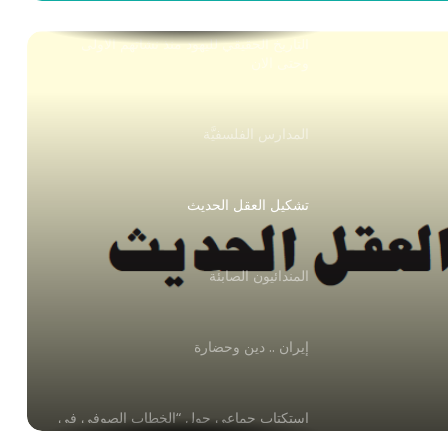
التاريخ الحقيقي لليهود منذ نشأتهم الأولى
وحتى الان
المدارس الفلسفيَّة
تشكيل العقل الحديث
المندائيون الصابئة
إيران .. دين وحضارة
استكتاب جماعي حول “الخطاب الصوفي في
الفكر الإنساني”