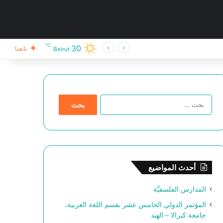
℃
30
تابعنا
Beirut
ا
ل
ب
ح
ث
ع
ن
أحدث المواضيع
:
المدارس الفلسفيَّة
المؤتمر الدولي الخامس عشر بقسم اللغة العربية،
جامعة كيرالا – الهند