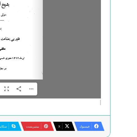
فيسبوك
‫X
بينتيريست
سكاي