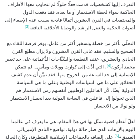
التعرف إليها كشخصيات قدمت فعلًا حلولًا لم تتجاوب معها الأطراف
الحاكمة سواء لحظة الاستعمار أو ما بعده. فقد دفعت الدول
والمجتمعات في القرن العشرين أثمانًا فادحة بسبب عدم الإصغاء إلى
[3]
أصوات الحكمة والعقل الراشد والوصايا الأخلاقية النافعة
.
التحلّي بأكثر من خصلة وتسخير أكثر من عامل، يوفر فرصة اللقاء مع
الصحيح والسليم. فقد عانى القرن العشرون ولا يزال مطلع القرن
الحادي والعشرين، عنف القطيعة والسِّيَّاجات الدُّغمائية على حد تعبير
[4]
محمد أركون
، التي أدَّت إلى كوارث وويلات ومآسٍ… لم تتمكن
الإنسانية إلى حد الساعة من الخروج منها. فقد تبيَّن أن عدم كشف
الحقائق على ما هي السياسات الوطنية وعلى ما هي السياسة
الدولية أيضًا، لأن الفاعلين الوطنيين أنفسهم زمن الاستعمار هم
الذين تحولوا إلى فاعلين في الساحة الدولية بعد انحسار الاستعمار
ولو نوعًا من الانحسار.
لعلّ أعظم قضية نمثّل بها في هذا المقام، هي ما يعرف في عالمنا
اليوم بالإرهاب الذي صار حالة دولية، تواضع «النادي الإمبريالي
[5]
العميق»
على إلصاقه بالجماعات الإسلامية المتطرفة، وكأن الحالة