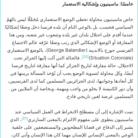
خامسًا: ماسينيون وإشكالية الاستعمار
خاض ماسينيون محاولة تخطي الوضع الاستعماري مُحَمَّلًا ليس بالهَمّ
السياسي فحسب، بل بالوعي التام أن بلده فرنسا دخل وضعًا إشكاليًا
عندما أقدم على احتلال بلدان غير بلده وشعوب غير شعبه، ومن هنا
المفارقة أو الوضع الإشكالي الذي رتب وضعًا عرّفه عالم الاجتماع
الفرنسي جورج بالاندييه (George Balandier)، بالوضع الاستعماري
[20]
(Situation Coloniale)
. فالحالة التي آلت إليها الجزائر تحت
الاحتلال، حالة مفارقة لتاريخ الجزائر كما أنها مفارقة لتاريخ فرنسا
أيضًا، وكل محاولة لتسوية الوضع يجب أن تُؤخذ المسألة برمتها في
كل أبعادها وجوانبها، لدى الجزائريين المسلمين كما لدى الفرنسيين،
وأن دور الكنيسة لا يخلو من واجب ومهمة، وبخاصة أن الملايين من
المسلمين عرضة لغبن تاريخي فادح.
تمت الإشارة إلى أن مصطلح الانخراط في العمل السياسي عند
[21]
ماسينيون ينطوي على مفهوم الالتزام بالمعنى السارتري
، الذي
يشير إلى الدفاع عن قضايا المطحونين والمستضعفين على خلفية
الوعي بالمعنى الإنساني للإنسان مهما كان هذا الإنسان وأنى كان،