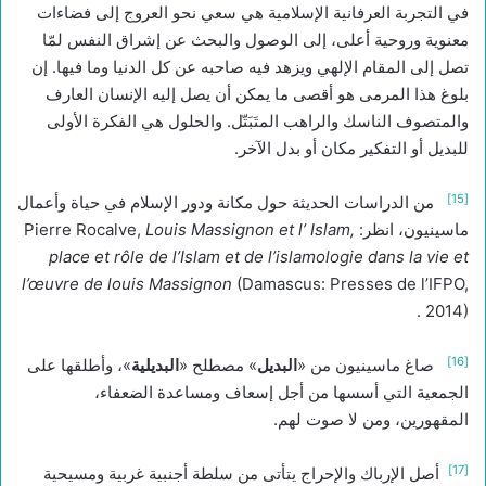
في التجربة العرفانية الإسلامية هي سعي نحو العروج إلى فضاءات
معنوية وروحية أعلى، إلى الوصول والبحث عن إشراق النفس لمّا
تصل إلى المقام الإلهي ويزهد فيه صاحبه عن كل الدنيا وما فيها. إن
بلوغ هذا المرمى هو أقصى ما يمكن أن يصل إليه الإنسان العارف
والمتصوف الناسك والراهب المتَبَتّل. والحلول هي الفكرة الأولى
للبديل أو التفكير مكان أو بدل الآخر.
[15]
من الدراسات الحديثة حول مكانة ودور الإسلام في حياة وأعمال
ماسينيون، انظر: Pierre Rocalve,
Louis Massignon et l’ Islam,
place et rôle de l’Islam et de l’islamologie dans la vie et
l’œuvre de louis Massignon
(Damascus: Presses de l’IFPO,
2014) .
[16]
صاغ ماسينيون من «
البديل
» مصطلح «
البديلية
»، وأطلقها على
الجمعية التي أسسها من أجل إسعاف ومساعدة الضعفاء،
المقهورين، ومن لا صوت لهم.
[17]
أصل الإرباك والإحراج يتأتى من سلطة أجنبية غربية ومسيحية