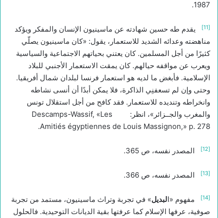
1987.
[11]
يقدم طه حسين شهادته عن ماسينيون الإنسان والمفكر ويؤكد
مناهضته وعدائه الشديد للاستعمار، يقول: «كان ماسينيون يصلّي
كثيرًا من أجل المسلمين. كان يعتني بحياتهم الاجتماعية والسياسية
ويعرب عن مواقفه حيالهم. كان يمقت الاستعمار الأجنبي للبلاد
الإسلامية. فأبغض ما لديه هو استعمار فرنسا لبلدان شمال أفريقيا.
وحتى وإن لم تسعفنِي الذاكرة، فلا يمكن أبدًا أن أنسى نشاطه
وانخراطه وتنديده للاستعمار. فقد كافح من أجل استقلال تونس
والمغرب والجــزائر»، انظر: Descamps-Wassif, «Les
Amitiés égyptiennes de Louis Massignon,» p. 278.
[12]
المصدر نفسه، ص 365.
[13]
المصدر نفسه، ص 366.
[14]
مفهوم «ا
لبديل
» في تجربة وتراث ماسينيون، مستمد من تجربة
صوفية، عرفها الإسلام كما عرفتها بقية الديانات التوحيدية. فالحلول