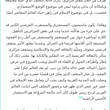
يعرف من خلال مفكر جزائري، يدرك حالة التَّخلف الذي عليه مجتمعه
وبإمكانه أن يدلي بدلوه ليس في موضوع الوضع الاستعماري
فحسب، بل في موضوع الإسلام في راهن حياة العالم المعاصر أيضًا.
وهكذا، يكون ماسينيون، المستشرق والمستعرب الفرنسي الكبير قد
عثر على جزء من ضالّته عندما وجد في بعض الجزائريين التأهيل
اللازم لمباشرة حوار بين المستعمِر والمستعمَر من أجل ردم الفجوة
السحيقة التي أقامتها فرنسا في الجزائر. وعندما يتعلق الأمر بمثقف
فرنسي شغوف ومتيَّم بالثقافة العربية والإسلامية وبمثقف جزائري
متأثر بالثقافة الفرنسية إلى حد التفكير والكتابة بها، معنى ذلك أن
إطار وأطراف الحوار أو اللقاء قد اكتمل ويجب الشروع في عرض
جدول أعماله. ففي حالة مالك بن نبي، لم يعد العالم حكرًا على
الفقيه، بل صار المثقف الذي يفكر في قضايا عصره من آخر ما
وصلت إليه المدنية الغربية وكيف يجب أن يتعامل معه الإسلام في
عصر غير عصر الذي ظهر فيه وعصور التخلف التي انتابت العالم
العربي لردح زمني طويل كان أحد نتائجه المرَوّعة هو الاستعمار
[11]
الأجنبي لأراضيه
.