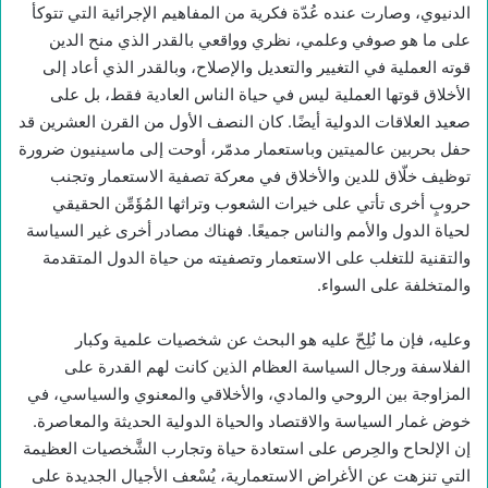
الدنيوي، وصارت عنده عُدّة فكرية من المفاهيم الإجرائية التي تتوكأ
على ما هو صوفي وعلمي، نظري وواقعي بالقدر الذي منح الدين
قوته العملية في التغيير والتعديل والإصلاح، وبالقدر الذي أعاد إلى
الأخلاق قوتها العملية ليس في حياة الناس العادية فقط، بل على
صعيد العلاقات الدولية أيضًا. كان النصف الأول من القرن العشرين قد
حفل بحربين عالميتين وباستعمار مدمّر، أوحت إلى ماسينيون ضرورة
توظيف خلّاق للدين والأخلاق في معركة تصفية الاستعمار وتجنب
حروبٍ أخرى تأتي على خيرات الشعوب وتراثها المُؤَمِّن الحقيقي
لحياة الدول والأمم والناس جميعًا. فهناك مصادر أخرى غير السياسة
والتقنية للتغلب على الاستعمار وتصفيته من حياة الدول المتقدمة
والمتخلفة على السواء.
وعليه، فإن ما نُلِحّ عليه هو البحث عن شخصيات علمية وكبار
الفلاسفة ورجال السياسة العظام الذين كانت لهم القدرة على
المزاوجة بين الروحي والمادي، والأخلاقي والمعنوي والسياسي، في
خوض غمار السياسة والاقتصاد والحياة الدولية الحديثة والمعاصرة.
إن الإلحاح والحِرص على استعادة حياة وتجارب الشَّخصيات العظيمة
التي تنزهت عن الأغراض الاستعمارية، يُسْعف الأجيال الجديدة على