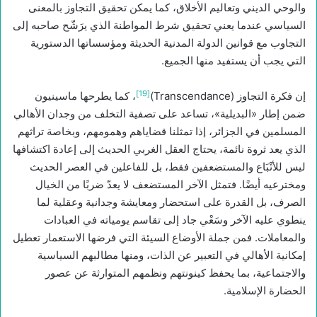
والوحي الديني وتعاليم الأخلاق، كما يمكن تحقيق التجاوز بالمعنى
السياسي عندما يعني تحقيق شرط المواطنة الذي يرَشّح صاحبه إلى
التجاوب مع قوانين الدولة المدنية الحديثة ومؤسساتها الدستورية
التي يجب أن يستفيد منها الجميع.
[19]
إن فكرة التجاوز (Transcendance)
، كما يطرحها ماسينيون
ضمن إطار «البديلية»، تساعد على تصفية التخلف من وجدان الأهالي
المسلمين في الجزائر، إذا تمثلنا قضاياهم وهمومهم، وبخاصة تراثهم
الذي يعد ثروة نائمة، يحتاج العقل الغربي الحديث إلى إعادة اكتشافها
ليس للأتْبَاع والمستضعفين فقط، بل للفاعلين في العصر الحديث
ومخترعيه أيضًا. فتمثل الآخر المستضعف لا يعدّ ضربًا من الخيال
الصرف، بل القدرة على استحضار ومعايشة وجدانية وعقلية لما
ينطوي عليه الآخر وسَعْي جاد إلى تقاسم يومياته في العبادات
والمعاملات. فمن جملة الأوضاع السيئة التي فرضها الاستعمار تعطيل
إمكانية الأهالي في التعبير عن الذات، ومنها مطالبهم السياسية
والاجتماعية، بما يحفظ كينونتهم ونظمهم المتوارثة عن عصور
الحضارة الإسلامية.