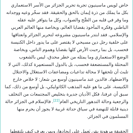
خاض لويس ماسينيون تجربة تحرير الجزائر من الأسر الاستعماري
بكل ما يملك من ذرة إيمان بالحق والحقيقة. فقد سخّر وعيه ووجدانه
وما وقر في قلبه من الصًّح والصواب، وكل ما يتوافر عليه عقله
الباطني وفكره المأخوذ بقضايا العالم، وبخاصة منها العالم العربي
والإسلامي. فقد ابتدر ماسينيون مشروعه لتحرير الجزائر وانعتاقها
على خلفية رجل دين مسيحي لا يقتصر على ما يدور داخل الكنيسة
فحسب، بل بما رحبت الأرض كلها بقضايا وهموم الناس، وبخاصة
الوضع الاستعماري وما يمثله من خطر محدق، ليس بالشعوب
المحتلة والمستضعفة فحسب، بل بالدول المستعمِرة كذلك، التي لا
تلبث أن تلحقها لا محالة تداعيات ومضاعفات الاستغلال والاحتلال
والاضطهاد. فالدين عند ماسينيون أوسع من شعار: لا خلاص خارج
الكنيسة، على ما هو عليه المذهب الكاثوليكي، بل أوسع من ذلك، كما
سبق أن عرفنا، فكل الأديان جديرة بتخليص المجتمعات من التخلف
[22]
والرجعية وحالة التدهور التاريخي العام
. فالإسلام في الجزائر حالة
دينية قابلة للنهضة في سياق حداثة غربية لا يجوز أن يحرم منها
المسلمون في الجزائر.
الحقيقة مرهونة بِمَن يَعمل على إيجادها، وبمن يعرف كيف يلتقطها