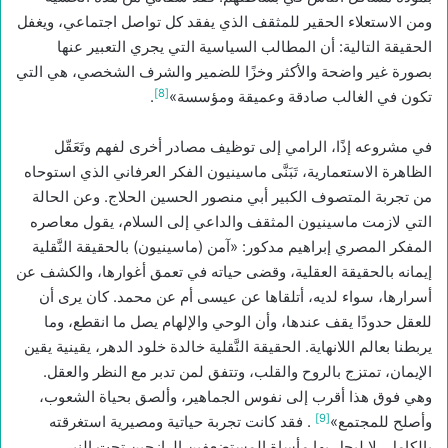
ومن الاستعلاء الحقير للمثقف الذي يفقد كل تواصل اجتماعي، ويغفل
الحقيقة التالية: أن المطالب السياسية التي يجري التعبير عنها
بصورة غير واضحة والأكثر وخزًا للضمير والشرف الشخصي، هي التي
[8]
تكون في الغالب صادقة وعميقة ومؤسسة»
.
في مشروعه إذًا، الرامي إلى توظيف مصادر أخرى لفهم وتَعَقّل
الظاهرة الاستعمارية، تَبَنَّى ماسينيون الفكر العرفاني الذي استوحاه
من تجربة المتصوف الكبير أبي منصور الحسين الحلاج. وعن الحالة
التي لازمت ماسينيون المثقف والداعي إلى السلام، يقول معاصره
المفكر المصري إبراهيم مدكور: «آمن (ماسينيون) بالحقيقة النَّقلية
إيمانه بالحقيقة العقلية، وقضى حياته في تعمق أغوارها، والكشف عن
أسرارها، سواء لديه، أتلقاها عن عيسى أم عن محمد. كان يرى أن
للعقل حدودًا يقف عندها، وأن الوحي والإلهام يصل ما انقطع، وما
يربطنا بعالم اللانهاية. الحقيقة النَّقلية خالدة خلود الدهر، يقينية يقين
الإيمان، تمتزج بالروح والقلب، وتتفق لمن تدبر مع النظر والعقل.
وهي فوق هذا أقرب إلى نفوس الجماهير، وألصق بحياة الشعوب،
[9]
وأصلح للمجتمع»
. فقد كانت تجربة حياتية ومصيرية استغرقته
بالكامل، لا ليحل بها مأساة المستضعفين الرازحين تحت النير