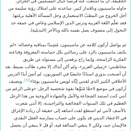
الحقيقة، أن ما امتنعت عنه فرنسا حيال المسلمين في الجزائر،
حاوله ماسينيون وباقتدار كبير، ساعدته على امتلاك رؤية سليمة من
أجل الخروج من المطبّ الاستعماري وحل المسألة الأهلية برمّتها.
فقد تعلّم اللغة العربية ودرس الدين الإسلامي وغاص في عمقه حد
التحول إلى متصوف يصل نفسه بالله وبالآخر (البديلية).
ثم يواصل أركون كلامه عن ماسينيون، مُشِيدًا بمناقبه وخصاله: «لم
يكتف ماسينيون بالرد على رسالتي بكل حماسته المعروفة وقناعته
الفكرية الراسخة، وإنما راح يرفعني إلى مستواه عن طريق
مخاطبتي: «زميلي العزيز»، ولم أكن آنذاك إلا مجرد طالب بسيط. بعد
أن أصبحت بدوري استاذًا جامعيًا في السوربون، لم أنسَ أبدًا الدرس
[12]
الأخلاقي الكبير الذي لقنني إيَّاه لويس ماسينيون يومًا»
. ويضيف
أركون في موضع لاحقًا مُنَوِّها بقوة شخصية الرجل: «وعلى الرغم من
أنني كنت استمد الشجاعة والأمل والشهادة الروحية من هذا الرجل
العظيم في تلك السنوات الفجائعية والتراجيدية، إلا أنني شعرت
بالأسف لأنني لم استطع لفت انتباهه إلى حقيقة أن زيادة الإغراق
في الاعتقاد الديني قد يكون على حساب ممارسة العقل النقدي.
فالإيمان جيد، ولكن لا ينبغي المبالغة فيه، أو قل لا ينبغي أن يحصل