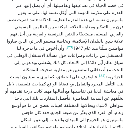
في خضم الحياة في تضاعيفها وتفاصيلها، أي أن يصل إليها عبر
القدرة على ملازمة المهمة التي أَوْكل نفسه لها، على ما يقول
ماسينيون نفسه في هذه الفقرة العظيمة الدلالة: «لقد قضيت نصف
قرن من التفكير ومعاينة العلاقة المكثفة بين العالمين المسيحي
والعربي المسلم، مستعينًا باللغتين الفرنسية والعربية من أجل فهم
علاقة بلدِي بالبلدان الإسلامية، وبخاصة مسلمو الجزائر، الذين صاروا
[23]
مواطنين مثلْنَا منذ عام 1947
، وأن أخوض في ما يدخره لنا
المستقبل من نزاعات وصراعات حول مسألة الاستقلال الوطني في
سياق عالم آيل دائمًا إلى الاتحاد. كل ذلك يشغلني ويدعوني إلى
البحث مع أصدقائي المثقفين عن مقاربة صحيحة للمشكلة
[24]
الجزائرية»
. فالوقوف على الحقائق، كما يرى ماسينيون ليست
بنت التأمل المجرد والتعامل مع قضايا الواقع كمباحث فلسفية، لا بل
في معايشة الدنيا في تفاصيلها مع أهاليها مهما كانت درجة تقدمهم أو
تخلّفهم عن المدنية المعاصرة. فأفضل المقاربات تلك التي تأخذ
بمواطن الأشياء وبحالاتها المختلفة كعينات تفصح عن ما هو أوسع
وعام، أي الفرد الذي يعبِّر عن صيغة الجمع. فقد كان هاجس
ماسينيون هو الخروج إلى الميدان والذهاب إلى عين المكان
والاتصال بالعباد على اختلاف أصولهم ولغاتهم ومكانتهم السياسية