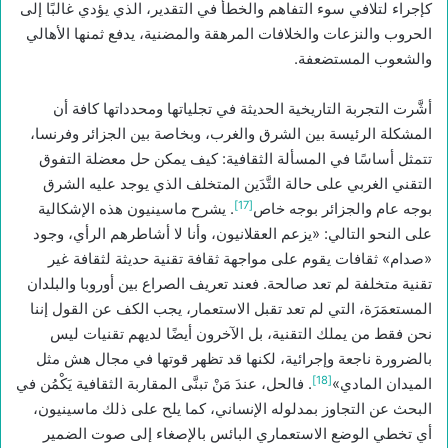
كإجراء لتلافي سوء التفاهم والخطأ في التقدير، الذي يؤدي غالبًا إلى
الحروب والنزعات والخلافات المرهقة والمضنية، يدفع ثمنها الأهالي
والشعوب المستضعفة.
أشَّرت التجربة التاريخية الحديثة في تجلياتها ومحدداتها كافة أن
المشكلة الرئيسة بين الشرق والغرب، وبخاصة بين الجزائر وفرنسا،
تتمثل أساسًا في المسألة الثقافية: كيف يمكن حل معضلة التفوق
التقني الغربي على حالة التَّدَين المتخلف الذي يوجد عليه الشرق
[17]
بوجه عام والجزائر بوجه خاص
. يشرح ماسينيون هذه الإشكالية
على النحو التالي: «يزعم العقلانيون، وأنا لا أشاطرهم الرأي، وجود
«صدام» ثقافات يقوم على مواجهة ثقافة تقنية حديثة لثقافة غير
تقنية متخلفة لم تعد صالحة. فعند تعريف الصراع بين أوروبا والبلدان
المستعمَرَة، التي لم تعد تقبل الاستعمار، يجب الكف عن القول إننا
نحن فقط من يملك التقنية، بل الآخرون أيضًا لديهم تقنيات ليس
بالضرورة ناجعة وإجرائية، لكنها قد تظهر قوتها في مجال هش مثل
[18]
الميدان المادي»
. فالحل، عندَ مَنْ تبنَّى المقاربة الثقافية يَكْمُن في
البحث عن التجاوز بمدلوله الإنساني، كما يلح على ذلك ماسينيون،
أي تخطي الوضع الاستعماري البائس بالإصغاء إلى صوت الضمير