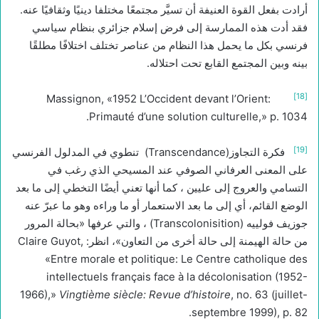
أرادت بفعل القوة العنيفة أن تسيَّر مجتمعًا مختلفا دينيًا وثقافيًا عنه.
فقد أدت هذه الممارسة إلى فرض إسلام جزائري بنظام سياسي
فرنسي بكل ما يحمل هذا النظام من عناصر تختلف اختلافًا مطلقًا
بينه وبين المجتمع القابع تحت احتلاله.
[18]
Massignon, «1952 L’Occident devant l’Orient:
Primauté d’une solution culturelle,» p. 1034.
[19]
فكرة التجاوز(Transcendance) تنطوي في المدلول الفرنسي
على المعنى العرفاني الصوفي عند المسيحي الذي رغب في
التسامي والعروج إلى عليين ، كما أنها تعني أيضًا التخطي إلى ما بعد
الوضع القائم، أي إلى ما بعد الاستعمار أو ما وراءه وهو ما عبرّ عنه
جوزيف فولييه (Transcolonisition) ، والتي عرفها «بحالة المرور
من حالة الهيمنة إلى حالة أخرى من التعاون»، انظر: Claire Guyot,
«Entre morale et politique: Le Centre catholique des
intellectuels français face à la décolonisation (1952-
1966),»
Vingtième siècle: Revue d’histoire
, no. 63 (juillet-
septembre 1999), p. 82.