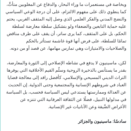
وبخاصة في مستعمرات ما وراء البحار، والدفاع عن المغلوبين متأتٍّ،
كما ينطوي ذلك على مفهوم الالتزام، على أن درجة الوعي السياسي
والنضج المدني والفكر العلمي الذي وصل إليه المثقف الغربي، يحتم
عليه حماية التابعين والضعفاء ولو بتشكيل سلطة معارضة لسلطة
الحكم، بل على المثقف، كما يرى ساتر، أن يقف على طرف مناقض
تمامًا للسلطة، على فرض أنها قوة غاشمة تستأثر بالحكم
والصلاحيات والامتيازات وهي تمارس مهامها، عن قصد أو من دونه.
لكن، ماسينيون لا يدفع في نشاطه الإصلاحي إلى الثورة والمعارضة،
بقدر ما يستأنس بالذخيرة الروحية وسلّم القيم الأخلاقية التي يوفرها
التراث الديني المسيحي والإسلامي، كأفضل رافد إلى معالجة قضايا
العباد في شروطهم الإنسانية والمجتمعية وحتى الدولية. إن الحديث
عن العدالة وممارستها يستدعي ليس السياسة فحسب، بل السياسة
في مدلولها النبيل، فضلًا عن الثقافة العرفانية التي تتنزه عن
الأغراض الضَّيقة وعن الأنانيات غير الإنسانية.
سادسًا: ماسينيون والجزائر