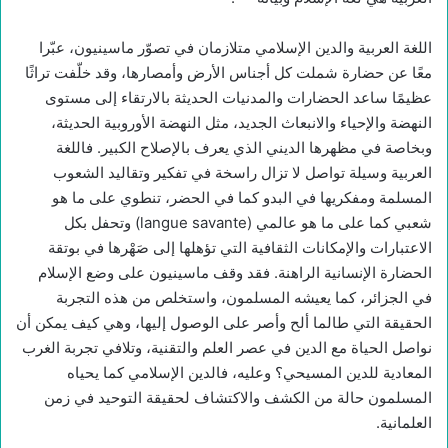
اللغة العربية والدين الإسلامي متلازمان في تصوّر ماسينيون، عبّرا
معًا عن حضارة شملت كل أجناس الأرض وأمصارها، وقد خلّفت تراثًا
عظيمًا ساعد الحضارات والمدنيات الحديثة بالارتقاء إلى مستوى
النهضة والإحياء والانبعاث الجديد، مثل النهضة الأوروبية الحديثة،
وبخاصة في مظهرها الديني الذي يعرف بالإصلاح الكبير. فاللغة
العربية وسيلة تواصل لا تزال راسخة في تفكير وتقاليد الشعوب
المسلمة ومفكريها في البدو كما في الحضر، تنطوي على ما هو
شعبي كما على ما هو عالمي (langue savante) وتحفل بكل
الاعتبارات والإمكانات الثقافية التي تؤهلها إلى صَهْرها في بوتقة
الحضارة الإنسانية الراهنة. فقد وقف ماسينيون على وضع الإسلام
في الجزائر، كما يعيشه المسلمون، واستخلص من هذه التجربة
الحقيقة التي طالما ألح وأصر على الوصول إليها، وهي كيف يمكن أن
نواصل الحياة مع الدين في عصر العلم والتقنية، وتلافي تجربة الغرب
المعادية للدين المسيحي؟ وعليه، فالدين الإسلامي كما يحياه
المسلمون حالة من الكشف والاكتشاف لحقيقة التوحيد في زمن
العلمانية.