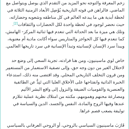
زخم المعرفة والتوجه نحو المزيد من التقدم الذي يوصل ويتواصل مع
الماضي. فالراهن في قوته التاريخية يُوْصِل الأبعاد الزمنية الثلاثة في
لحظة أبدية هي ما يبدعه العالم في كل مناطقه وشعوبه وحضاراته،
[2]
حيث نحضر لوجود في لحظة واحدة لكل الحضارات والثقافات
.
وتلك هي ميزة ما بعد الحداثة التي تنعدم فيها ثنائية المركز- الهامش،
كما تنعدم فيها كل الحواجز والمتاريس سواء أكانت مادية أم معنوية،
ويبدأ سرد الإنسان لإنسانيته وتبدأ الإنسانية في سرد تاريخها العالمي.
خاض لوي ماسينيون، ومن هنا فرادته، تجربة السعي إلى وضع حد
لاحتلال الغير من دون وجه حق، وإلى تصفية الاستعمار من المستعمِر
ومن قرون التخلف التاريخي المحلي. وقد اقتضى منه ذلك، استدعاء
الخبرة الذاتية وانفتاحها على الأخلاق العليا التي تَنِدُّ عن الطائفية
والعنصرية والقوميات الضيقة والنزول إلى واقع البشر الأليم
ومصارعة محنهم وهمومهم، مكنته من امتلاك نظرية عملية تتلازم
عندها وفيها الروح والمادة، النفس والجسد، الدين والسياسة في
توليفة يصعب فصم عراها.
قَارَبَ ماسينيون السياسي بالروحي، أو الروحي العرفاني بالسياسي