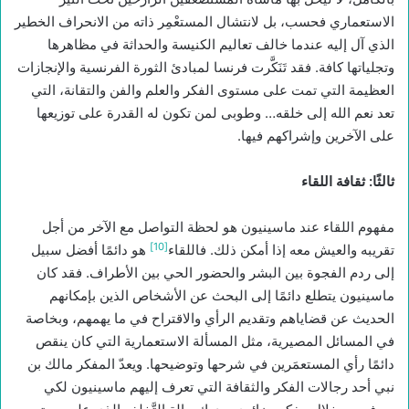
الاستعماري فحسب، بل لانتشال المستعْمِر ذاته من الانحراف الخطير
الذي آل إليه عندما خالف تعاليم الكنيسة والحداثة في مظاهرها
وتجلياتها كافة. فقد تَنَكَّرت فرنسا لمبادئ الثورة الفرنسية والإنجازات
العظيمة التي تمت على مستوى الفكر والعلم والفن والتقانة، التي
تعد نعم الله إلى خلقه… وطوبى لمن تكون له القدرة على توزيعها
على الآخرين وإشراكهم فيها.
ثالثًا: ثقافة اللقاء
مفهوم اللقاء عند ماسينيون هو لحظة التواصل مع الآخر من أجل
[10]
تقريبه والعيش معه إذا أمكن ذلك. فاللقاء
هو دائمًا أفضل سبيل
إلى ردم الفجوة بين البشر والحضور الحي بين الأطراف. فقد كان
ماسينيون يتطلع دائمًا إلى البحث عن الأشخاص الذين بإمكانهم
الحديث عن قضاياهم وتقديم الرأي والاقتراح في ما يهمهم، وبخاصة
في المسائل المصيرية، مثل المسألة الاستعمارية التي كان ينقص
دائمًا رأي المستعمَرين في شرحها وتوضيحها. ويعدّ المفكر مالك بن
نبي أحد رجالات الفكر والثقافة التي تعرف إليهم ماسينيون لكي