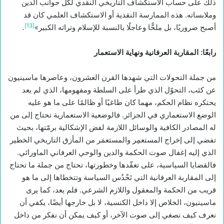
ذلك على حساب الاستكشاف التاريخي النقدي لكل جوانب الدين
وملابساته. هذه الممارسة النقدية أو الاستكشاف العلمي كان قد
[13]
أصبح ضروريًا، بل ملحًّا وعاجلًا بالنسبة للإسلام وتراثه الكبير»
.
رابعًا: المقاربة العرفانية ونهاية الاستعمار
من جملة التحولات التي شهدها القرن العشرون، وعاصرها ماسينيون
عن كثب، التحوّل الذي طرأ على السلطة ومفهومها، الذي لم يعد
يحتكره نظام الحكم، مهما كان طاغيًا أو ظالمًا على ما هو عليه
الوضع الاستعماري في الجزائر. فالوضعية الاستعمارية تحتاج إلى من
له المصادر الكافية والوسائل اللازمة لفض الإشكالية برمّتها، بحيث
تفضي إلى إخراج المستعمِر والمستعمَر من المأزق التاريخي الخطير
الذي إليه إغفال صوت الحكمة والدين والوحي العرفاني الماورائي.
فالقضايا السياسية، على تعقّدها وخطورتها، تحتاج من جملة ما تحتاج
إلى المقاربة العرفانية التي تَحْدُس السياسة وتتخطاها إلى ما هو
قريب من الحكمة والمعقول واللازم الشرعي. فلم يعد، كما يرى
ماسينيون، الخلاص إلا داخل الكنسية، لا بل خارجها أيضًا، يكفي أن
نعرف كيف نصغي إلى صوت الآخر، أو كيف يمكن أن نفكر من داخل