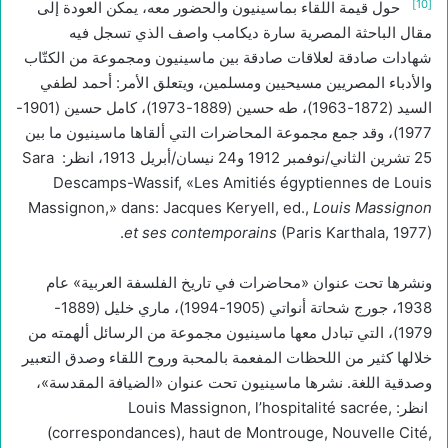
[10]
حول قيمة اللقاء بماسينيون والحضور معه، يمكن العودة إلى
مقال الباحثة المصرية سارة ديكامب واصف الذي تسجل فيه
شهادات صادقة لعلاقات صادقة بين ماسينيون ومجموعة من الكتّاب
والأدباء المصريين مسيحيين ومسلمين، ويتعلق الأمر: أحمد لطفي
السيد (1872-1963)، طه حسين (1889-1973)، كامل حسين (1901-
1977)، وقد جمع مجموعة المحاضرات التي ألقاها ماسينيون ما بين
25 تشرين الثاني/نوفمبر 1912 و24 نيسان/أبريل 1913، انظر: Sara
Descamps-Wassif, «Les Amitiés égyptiennes de Louis
Massignon,» dans: Jacques Keryell, ed.,
Louis Massignon
et ses contemporains
(Paris Karthala, 1977).
ونشرها تحت عنوان «محاضرات في تاريخ الفلسفة العربية» عام
1938، جورج شحاتة أنواتي (1905-1994)، ماري خليل (1889-
1979)، التي تبادل معها ماسينيون مجموعة من الرسائل ألهمته من
خلالها كثير من اللحظات المفعمة بالمحبة وروح اللقاء وصدق التعبير
وصدقية اللغة. نشرها ماسينيون تحت عنوان «الضيافة المقدسة»،
انظر: Louis Massignon, l’hospitalité sacrée,
(correspondances), haut de Montrouge, Nouvelle Cité,