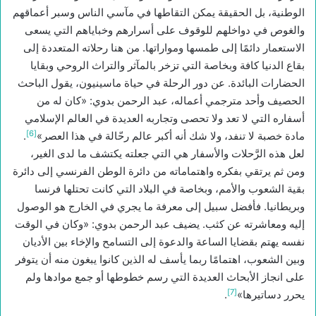
الوطنية، بل الحقيقة يمكن التقاطها في مآسي الناس وسبر أعماقهم
والغوص في دواخلهم للوقوف على أسرارهم وخباياهم التي يسعى
الاستعمار دائمًا إلى طمسها ومواراتها. من هنا رحلاته المتعددة إلى
بقاع الدنيا كافة وبخاصة التي تزخر بالمآثر والتراث الروحي وبقايا
الحضارات البائدة. عن دور الرحلة في حياة ماسينيون، يقول الباحث
الحصيف وأحد مترجمي أعماله، عبد الرحمن بدوي: «كان له من
أسفاره التي لا تعد ولا تحصى وتجاربه العديدة في العالم الإسلامي
[6]
مادة خصبة لا تنفد، ولا شك أنه أكبر عالم رحّالة في هذا العصر»
.
لعل هذه الرَّحلات والأسفار هي التي جعلته يكتشف ما لدى الغير،
ومن ثم يرتقي بفكره واهتماماته من دائرة الوطن الفرنسي إلى دائرة
بقية الشعوب والأمم، وبخاصة في البلاد التي كانت تحتلها فرنسا
وبريطانيا. فأفضل سبيل إلى معرفة ما يجري في الخارج هو الوصول
إليه ومعاشرته عن كثب. يضيف عبد الرحمن بدوي: «وكان في الوقت
نفسه يهتم بقضايا الساعة والدعوة إلى التسامح والإخاء بين الأديان
وبين الشعوب، اهتمامًا ربما يأسف له الذين كانوا يبغون منه أن يتوفر
على انجاز الأبحاث العديدة التي رسم خطوطها أو جمع موادها ولم
[7]
يحرر دساتيرها»
.