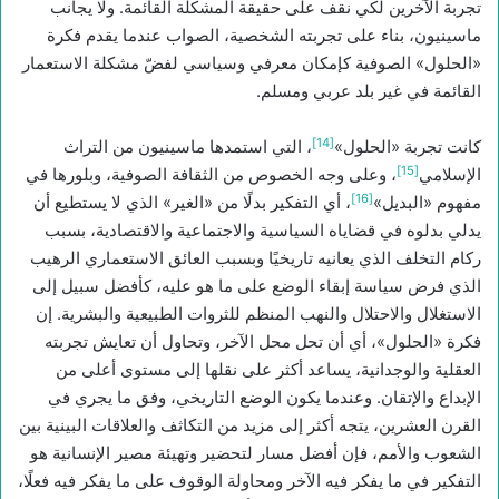
تجربة الآخرين لكي نقف على حقيقة المشكلة القائمة. ولا يجانب
ماسينيون، بناء على تجربته الشخصية، الصواب عندما يقدم فكرة
«الحلول» الصوفية كإمكان معرفي وسياسي لفضّ مشكلة الاستعمار
القائمة في غير بلد عربي ومسلم.
[14]
كانت تجربة «الحلول»
، التي استمدها ماسينيون من التراث
[15]
الإسلامي
، وعلى وجه الخصوص من الثقافة الصوفية، وبلورها في
[16]
مفهوم «البديل»
، أي التفكير بدلًا من «الغير» الذي لا يستطيع أن
يدلي بدلوه في قضاياه السياسية والاجتماعية والاقتصادية، بسبب
ركام التخلف الذي يعانيه تاريخيًا وبسبب العائق الاستعماري الرهيب
الذي فرض سياسة إبقاء الوضع على ما هو عليه، كأفضل سبيل إلى
الاستغلال والاحتلال والنهب المنظم للثروات الطبيعية والبشرية. إن
فكرة «الحلول»، أي أن تحل محل الآخر، وتحاول أن تعايش تجربته
العقلية والوجدانية، يساعد أكثر على نقلها إلى مستوى أعلى من
الإبداع والإتقان. وعندما يكون الوضع التاريخي، وفق ما يجري في
القرن العشرين، يتجه أكثر إلى مزيد من التكاثف والعلاقات البينية بين
الشعوب والأمم، فإن أفضل مسار لتحضير وتهيئة مصير الإنسانية هو
التفكير في ما يفكر فيه الآخر ومحاولة الوقوف على ما يفكر فيه فعلًا،