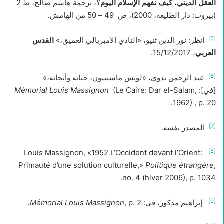
العقل الديني
،
كيف نفهم الإسلام اليوم
؟، ترجمة هاشم صالح، ط 2
(بيروت: دار الطليعة، 2000)، ص 49 – 50 من الهامش.
[5]
انظر: نور الدين ثنيو، «النادي الإمبريالي العميق،»
القدس
العربي
، 15/12/2017.
[6]
عبد الرحمن بدوي، «لويس ماسينيون، حياته وأبحاثه،»
[في]:
(Le Caire: Dar el-Salam,
Mémorial Louis Massignon
1962) , p. 20.
[7]
المصدر نفسه.
[8]
Louis Massignon, «1952 L’Occident devant l’Orient:
Primauté d’une solution culturelle,»
Politique étrangère
,
no. 4 (hiver 2006), p. 1034.
[9]
إبراهيم مدكور، في:
, p. 2
Mémorial Louis Massignon
.