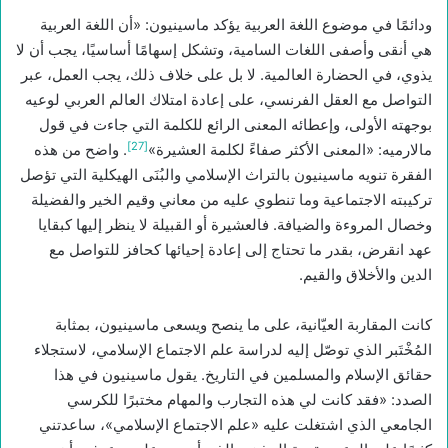
ودائمًا في موضوع اللغة العربية يؤكد ماسينيون: «أن اللغة العربية
هي أنقى وأصفى اللغات السامية، وتشكل إسهامًا أساسيًا، يجب أن لا
يذوي، في الحضارة العالمية. لا بل على خلاف ذلك، يجب العمل، عبر
التواصل مع العقل الفرنسي، على إعادة امتلاك العالم العربي لوعيه
بوجهته الأولى، وإعطائه المعنى الرائع للكلمة التي جاءت في قول
[27]
مالارميه: «المعنى الأكثر صفاءً لكلمة العشيرة»
. واضح من هذه
الفقرة تنويه ماسينيون بالتراث الإسلامي والبُنَى الهيكلية التي تؤصل
تركيبته الاجتماعية وما تنطوي عليه من معاني وقيم الخير والفضيلة
وخصال المروءة والضيافة. فالعشيرة أو القبيلة لا ينظر إليها كبقايا
عهد انقرض، بقدر ما تحتاج إلى إعادة إحيائها كحافز للتواصل مع
الدين والأخلاق والقيم.
كانت المقاربة العيّانية، على ما ينصح ويسعى ماسينيون، بمثابة
المُخْتَبر الذي توصّل إليه لدراسة علم الاجتماع الإسلامي، لاستجلاء
حقائق الإسلام والمسلمين في التاريخ. يقول ماسينيون في هذا
الصدد: «فقد كانت لي هذه التجارب والمهام مختبرًا للكرسي
الجامعي الذي اشتغلت عليه «علم الاجتماع الإسلامي»، ساعدتني