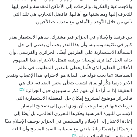
والاجتماعية والفكرية، والرحلات إلى الأماكن المقدسة والحج إليها
للتعرف إليها ومعايشتها مع أهاليها. فأفضل التجارب هي تلك التي
تأتي من خلال التَّوحد والتَّماهي مع مقدسات الآخرين.
بين فرنسا والإسلام في الجزائر قدر مشترك، ساهم الاستعمار بقدر
كبير في تكثيفه وتمتينه، وأن هذا القدر يجب أن يفضي إلى حل
المسألة الاستعمارية على الطرفين أيضًا، الجزائري والفرنسي، وأن
بداية الحل كما ترى لوسيان بورتييه تتمثل بالاحترام، هذا المفهوم
الأخلاقي العظيم الذي قلّما يحظى بالتقدير المطلوب في عالم
السياسة: «ما يجب قوله في البداية هو الاحترام، هذا الإعجاب وتقدير
الآخر دونما مَكْر أو نِفاق لشعب يتحلّى بحس الضيافة، تلك هي
[25]
الحقيقة إذا ما أرادنا أن نفهم فكر ماسينيون حول الجزائر»
.
فالجزائر موضوع لمشروع إمكان حل المعضلة الاستعمارية التي
تورطت فيها فرنسا ويجب أن يؤدي ليس إلى تصحيح المسار
الإنساني للثورة الفرنسية وفكرها التحرري العالمي، بل أيضًا إلى
إعادة الاعتبار إلى الإسلام والمسلمين في الجزائر بوصف الإسلام دينًا
توحيديًا إبراهيميًا ربانيًا يلتقي مع مسيانية السيد المسيح وأن اللغة
[26]
العربية هي لغة الإسلام وبيانه
.