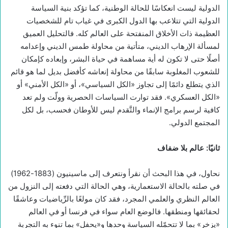
الدولية ليست انعكاسًا للحالة الوطنية، كما تؤكد بنية السياسة
الدولية التي تتلاعب بها الدول الكبرى في غياب تام للشخصيات
العظيمة ذات الأخلاق المنفتحة على العالم كله. فالتحليل العميق
لمسألة الإرهاب الديني، متأتية من محاولة طمس الديني وإعدامه
أصلًا حتى لا تكون له أية مساهمة في حياة البشر، وإبعاده كإمكان
للشعوب المغلوبة سابقًا من محاولة إنعاشه كأفضل بديل لما هو قائم
الذي يتطلع دائمًا إلى تجاوز «الكل السياسي»، أو «الكل الأمني» أو
«الكل العسكري». فقد توارت السياسات الحصرية وولّت ولم تعد
كافية لرسم برامج الإنماء والتَّقدم ليس للأوطان فحسب، بل لكل
المجتمع الدولي.
ثانيًا: عالم بلا ضفاف
نحاول، في هذا البحث أن نقرأ ونتعرف إلى ماسينيون (1883-1962)
في صلته بالحالة الاستعمارية، وهي الحالة التي دفعته إلى النزول من
العالم النظري والعلمي المجرد، فقد كان مولعًا بالرِّياضيات وعاشقًا
لحقائقها ومنطقها. فالوضع العام سواء في فرنسا أو في العالم
«يزخر» بما لا تتحمّله السياسة وحدها و«يحفل» بما تنوء به التجربة