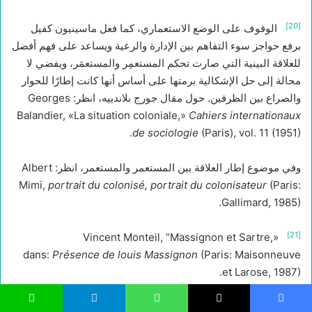
[20]
الوقوف على الوضع الاستعماري، كما فعل ماسينيون كفيل
برفع حواجز سوء التفاهم بين الإدارة والرعية ويساعد على فهم أفضل
للعلاقة البينية التي صارت تحكم المستعمِر والمستعمَر، ويفضي لا
محالة إلى حل الإشكالية برمتها على أساس أنها كانت إطارًا للحوار
والصراع بين الطرفين. حول مقال جورج بلاندييه، انظر: Georges
Balandier, «La situation coloniale,»
Cahiers internationaux
de sociologie
(Paris), vol. 11 (1951).
وفي موضوع إطار العلاقة بين المستعمر والمستعمر، انظر: Albert
Mimi,
portrait du colonisé, portrait du colonisateur
(Paris:
Gallimard, 1985).
[21]
Vincent Monteil, “Massignon et Sartre,»
dans:
Présence de louis Massignon
(Paris: Maisonneuve
et Larose, 1987).
[22]
كان ماسينيون مهيأً تمامًا لخوض غمار ترقية الإنسان مهما كان،