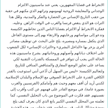
الانخراط في قضايا المقهورين، يعني عند ماسينيون الالتزام
الوجداني والمعايشة الروحية لهمومهم وتراثهم الذي مكنهم في حقبة
من حقب التاريخ الإنساني من الحضارة والفكر والمدنية، ولعّل هذا
التراث هو الذي ينقص فرنسا والغرب في الوقت الراهن. وعليه،
ففكرة الانخراط أو الالتزام بقضايا الناس الذين تخاطبهم الكنيسة
وتدعو إلى مواساتهم ورعايتهم والارتقاء بهم إلى مستوى الفاعل
الذي يتكفل بمساره ومصيره، يلح على البحث عن توظيف مصادر
أخرى يزخر بها «الداخل البشري» و«التراث الإنساني» لكل الشعوب
على اختلاف دياناتهم وأصولهم وروحانياتهم. يشرح ماسينيون هذه
الحالة التي يجب أن تتوافر في الممسكة بالقدرات التقنية لكي
يساعد على تجاوز الوضع المفارق والمتناقض المنافي للتاريخ
ولتعاليم الكنيسة: «ليس من السهل أن أدّعي أنني استوعبت بالقدر
الكافي القدرة على الانخراط الصوفي مع الإسلام والبلدان الإسلامية.
لكنني أريد أن أقف معهم وحيث هم وأمامكم (الفرنسيين والغرب
بصورة عامة)، في موضع القادر على فهمهم عن كثب وأقرب إلى
نفسيتهم. فقد فكرت في الموضوع من باب التحليل النفسي، كما
تعلمته من المحلل النفسي الكبير يانغ الذي كان يعرف كيف يلج
بمودة مشاكل الناس في بساطتهم. فقد شفاني من هذه الخشية