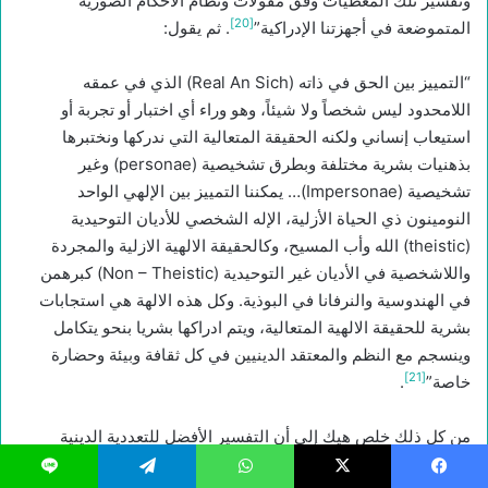
وتفسير تلك المعطيات وفق مقولات ونظام الاحكام الصورية
[20]
المتموضعة في أجهزتنا الإدراكية”
. ثم يقول:
“التمييز بين الحق في ذاته (Real An Sich) الذي في عمقه
اللامحدود ليس شخصاً ولا شيئاً، وهو وراء أي اختبار أو تجربة أو
استيعاب إنساني ولكنه الحقيقة المتعالية التي ندركها ونختبرها
بذهنيات بشرية مختلفة وبطرق تشخيصية (personae) وغير
تشخيصية (Impersonae)… يمكننا التمييز بين الإلهي الواحد
النومينون ذي الحياة الأزلية، الإله الشخصي للأديان التوحيدية
(theistic) الله وأب المسيح، وكالحقيقة الالهية الازلية والمجردة
واللاشخصية في الأديان غير التوحيدية (Non – Theistic) كبرهمن
في الهندوسية والنرفانا في البوذية. وكل هذه الالهة هي استجابات
بشرية للحقيقة الالهية المتعالية، ويتم ادراكها بشريا بنحو يتكامل
وينسجم مع النظم والمعتقد الدينيين في كل ثقافة وبيئة وحضارة
[21]
خاصة”
.
من كل ذلك خلص هيك إلى أن التفسير الأفضل للتعددية الدينية
الحاصلة في العالم هو القول: بأن جميع الأديان تتمحور حول حقيقة