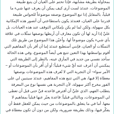
بمحاولة بطريقة مشابهة، فإذا تحتم على العيان أن يتبع طبيعة
الموضوعات، عندئذ لست أرى كيف يمكن أن يعرف عنها شيء ما
قبلياً، بالمقابل إذا تبع الموضوع بوصفه موضوعاً للحواس طبيعة
قدرتنا على العيان، فعندئذ يكون باستطاعتي أن أتصور هذه الإمكانية
بكل سهولة، ولكن لما لم يكن بإمكاني التوقف عند هذه العيانات، بل
عليَّ إذا أريد لها أن تكون معارف أن أربطها بوصفها تمثّلات في علاقة
بأي شيء يكون موضوعاً لها، واُعيّن هذا الموضوع من طريق تلك
التمثّلات أو العيان، فإنني أستطيع عندئذ إما أن أقر بأن المفاهيم التي
أقوم بواسطتها بهذا التعين تتبع هي أيضاً الموضوع، وفي هذه الحالة
سأجد نفسي من جديد في المأزق عينه، بالنظر إلى الطريقة التي
يمكنني أن أعرف عنه أيَّ شيء قبلياً؛ أو أن أُقر بأن الموضوعات أو –
الأمر سواء- أن التجربة التي لا تُعرف هذه الموضوعات بوصفها
معطاة إلا فيها، هي التي تتبع هذه المفاهيم، عندئذ سيتبين لي على
الفور مخرج أكثر سهولة، لأن التجربة هي نفسها نوع من المعرفة
يتطلب الفهم، الذي عليَّ أن أفترض قاعدته فيَّ حتى قبل أن تعطى
لي الموضوعات، وبالتالي قبلياً: قاعدة يعبّر عنها قبلياً بمفاهيم لا
معها. أما في ما يتعلق بالموضوعات من حيث يمكن للعقل فقط أن
يفكّر فيها، وذلك بطريقة ضرورية، ولكن من دون أن تكون معطاة في