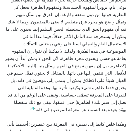
بوعي تام، تزويراً لمفهوم الحساسية ولمفهوم الظاهرة يجعل كل
النظرية حولها من دون منفعة وفارغة. إن الفرق بين تمثّل مبهم
وتمثّل واضح هو مجرد فرق منطقي لا يعنى بالمضمون. ومما لا شك
فيه أن مفهوم الحق الذي يستعمله الحس السليم إنما يحتوي على ما
يمكن أن يستخرجه منه التأمل الأكثر حذقاً، فيما عدا أننا في
الاستعمال العام والعملي لسنا على وعي بمختلف التمثّلات
الموضوعية في هذه الفكرة، ولذلك لا يمكننا أن نقول إن المفهوم
بعامة هو حسي ويحتوي مجرد ظاهرة، لأن الحق لا يمكن أبداً أن يظهر
[كظاهرة]، بل إن مفهومه يقع في الفهم ويمثّل بنية (البنية الأخلاقية)
للأفعال التي تنتمي إليها في ذاتها. بالمقابل لا يحتوي تمثّل جسم في
العيان شيئاً على الاطلاق يمكن أن ينتمي إلى موضوع في ذاته، بل
يحتوي فقط ظاهرة شيء وكيفية تأثرنا بها، وهذه القابلية التي
لقدرتنا على المعرفة تسمّى حساسية، وتبقى على الرغم من أننا قد
نصل إلى سبر تلك (الظاهرة) حتى عمقها، تبقى مع ذلك منفصلةً
[8]
بهوّة بعيدة بعد السماء عن معرفة الموضوع في ذاته”
.
وهكذا خلص كانط إلى تمييزه في المعرفة بين عنصرين: أحدهما يأتي