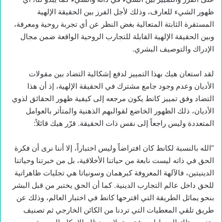
ظهور الشيء للعارف، وذلك لأجل الفرز بين الحقيقة الإلهية
المستقرة الثابتة المتعالية بغض النظر عن أي تجربة روحية ومعرفة،
وبين الحقيقة الإلهية القابلة للتجارب الروحية الواقعة ضمن مجال
الإدراك والتوصيف البشري.
لقد استعان هيك بهذا التمييز لدفع إشكالية التضاد بين مقولات
الأديان وعدم وجود جامع مشترك في الحقيقة الإلهية، إذ أن هذا
التضاد وفق تمييز كانط يكون مرجعه إلى كيفية ظهور الحقائق لذوي
الأديان، ذلك الظهور الخاضع لقوالبهم الذهنية والمتأثر بالعوامل
المتعددة وليس راجعاً إلى نفس ذات الحقيقة. قرّر هيك قائلاً:
“الله بالنسبة لكانط كان افتراضاً وليس اختباراً، إلا أننا نرى أن فكرة
الحق في ذاته ليست نابعة من حياتنا الأخلاقية، بل من خبرتنا وحياتنا
الدينيتين، فالآلهة المعروفة كبرهمان وسونياتا هي تجليات ظاهراتية
للحق داخل عالم التجارب الدينية. كما أن الحق يختبر من قبل البشر
بنحو يماثل الطريقة التي اقترحها كانط في اختبار العالم، وذلك عن
طريق تلقي المعطيات التي تردنا من الكائن الخارجي ثم تصنيف