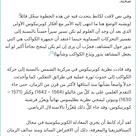
صحته.
وفي نص لافت لكانط يتحدث فيه عن هذه الخطوة سجّل قائلاً:
(ويشبه الوضع هنا ما انتهى إليه الأمر مع أفكار كوبرنيكوس الأولى
الذي بعد أن وجد أن العلوم لم تكن تسير سيراً حسناً بالنسبة إلى
تفسير التحركات السماوية حينما اعتقد أن جمهرة الكواكب هي التي
تدور حول المشاهد، فجرّب أن يرى إن لم يكن لينجح نجاحاً أكبر لو أنه
[1]
يجعل المشاهد يدور ويَدَع الكواكب وشأنها)
.
وقد قادت نظرية كوبرنيكوس في مركزية الشمس بالنسبة إلى حركة
الكواكب إلى حدوث ثورة عملية في طرائق التفكير، كما وأحدثت
جدلاً واسعاً بشأنها منذ انبثاقها لأكثر من قرن من الزمان، حتى جاء
التقدم العلمي على يد كلّ من غاليلو (1564 – 1642) وكبلر (1571 –
1630) ونيوتن ليمحي نظرية بطليموس نهائياً ويعزّز فرضية
كوبرنيكوس، وقد جاء كلُّ ذلك مُعَزَّزاً بالاستدلال الرياضي.
لقد أراد كانط أن يجري المعادلة الكوبرنيكوسية في مجال
الميتافيزيقيا والمعرفة، ذلك أن الافتراض السائد ومنذ سالف الزمان