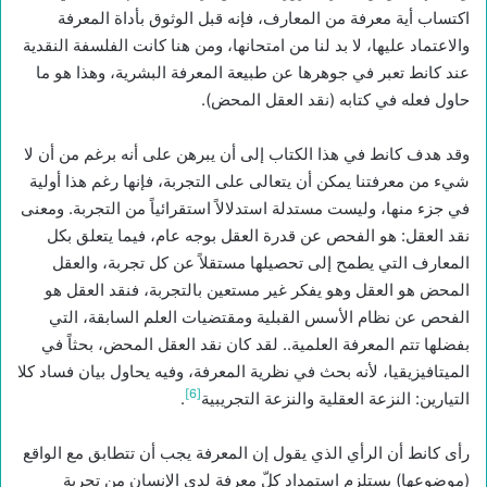
اكتساب أية معرفة من المعارف، فإنه قبل الوثوق بأداة المعرفة
والاعتماد عليها، لا بد لنا من امتحانها، ومن هنا كانت الفلسفة النقدية
عند كانط تعبر في جوهرها عن طبيعة المعرفة البشرية، وهذا هو ما
حاول فعله في كتابه (نقد العقل المحض).
وقد هدف كانط في هذا الكتاب إلى أن يبرهن على أنه برغم من أن لا
شيء من معرفتنا يمكن أن يتعالى على التجربة، فإنها رغم هذا أولية
في جزء منها، وليست مستدلة استدلالاً استقرائياً من التجربة. ومعنى
نقد العقل: هو الفحص عن قدرة العقل بوجه عام، فيما يتعلق بكل
المعارف التي يطمح إلى تحصيلها مستقلاً عن كل تجربة، والعقل
المحض هو العقل وهو يفكر غير مستعين بالتجربة، فنقد العقل هو
الفحص عن نظام الأسس القبلية ومقتضيات العلم السابقة، التي
بفضلها تتم المعرفة العلمية.. لقد كان نقد العقل المحض، بحثاً في
الميتافيزيقيا، لأنه بحث في نظرية المعرفة، وفيه يحاول بيان فساد كلا
[6]
التيارين: النزعة العقلية والنزعة التجريبية
.
رأى كانط أن الرأي الذي يقول إن المعرفة يجب أن تتطابق مع الواقع
(موضوعها) يستلزم استمداد كلّ معرفة لدى الإنسان من تجربة