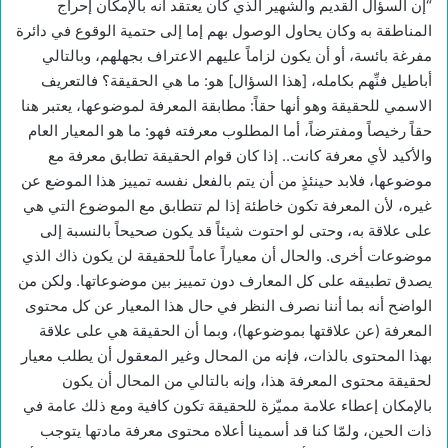
“إن السؤال القديم والشهير الذي كان يعتقد أنه بالإمكان إحراج
المناطقة به وكان يحاول الوصول بهم إما إلى حتمية الوقوع في دائرة
مفرغة بائسة، أو أن يكون لزاماً عليهم الاعتراف بجهلهم، وبالتالي
أباطيل فنِّهم بكامله، [هذا السؤال] هو: ما هي الحقيقة؟ فالتعريف
الاسمي للحقيقة وهو أنها حقاً: مطابقة المعرفة لموضوعها، يعتبر هنا
حقاً رخيصاً ومفترضاً، أما المطلوب معرفته فهو: ما هو المعيار العام
والأكيد لأي معرفة كانت.. إذا كان قوام الحقيقة تطابق معرفة مع
موضوعها، فلابد حينئذٍ من أن يتم بالفعل نفسه تمييز هذا الموضع عن
غيره، لأن المعرفة تكون خاطئة إذا لم تتطابق مع الموضوع التي هي
على علاقة به، وحتى لو احتوت شيئاً قد يكون صحيحاً بالنسبة إلى
موضوعات أخرى. والحال أن معياراً عاماً للحقيقة لن يكون ذاك الذي
يصدق تطبيقه على كل المعارف دون تمييز بين موضوعاتها. ولكن من
الواضح أنه بما أننا نصرف النظر في حال هذا المعيار عن كل محتوى
المعرفة (عن علاقتها بموضوعها)، وبما أن الحقيقة هي على علاقة
بهذا المحتوى بالذات، فإنه من المحال وغير المعقول أن يطلب معيار
لحقيقة محتوى المعرفة هذا، وإنه بالتالي من المحال أن يكون
بالإمكان إعطاء علامة مميّزة للحقيقة تكون كافية ومع ذلك عامة في
ذات الحين، ولمّا كنا قد أسمينا أعلاه محتوى معرفة مادتها يتوجب