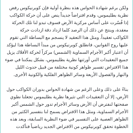
ولكن برغم شهادة الحواس هذه بنظرة أولية فإن كوبرنيكوس رفض
نظرية بطليموس، وقدم افتراضاً جديداً ينص على أن حركة الكواكب
إذا فُسّرت على أساس مركزية الأرض فسوف تبدو لنا تلك الحركة
معقدة، وينتج عن ذلك أن الرصد كلما ازداد دقة ازدادت حركة
الكواكب تعقيداً. ومثل هذا التعقيد لا ينسجم مع البساطة التي تقوم
عليها روح القوانين، فانطلق كوبرنيكوس من مبدأ البساطة هذا ليؤكد
أن اعتبار أكبر الأجرام السماوية (الشمس) مركزاً لحركة الأفلاك يزيل
جميع التعقيدات التي أورثتها نظرية بطليموس، بشكل يمكننا في ضوء
هذا الافتراض تفسير ظواهر كونية مختلفة من قبيل حدوث الليل
والنهار والفصول الأربعة وسائر الظواهر الفلكية والكونية الأخرى.
بناءً على ذلك وعلى الرغم من شهادة الحواس بدوران الكواكب حول
الأرض، إلا أن التعقيدات التي تثيرها نظرية بطليموس تجعلنا نطوي
صفحتها لنفترض أن الأرض وسائر الأجرام تدور حول الشمس أكبر
الأجرام السماوية، ومثل هذا الافتراض يسمح لنا بتفسير الكثير من
الظواهر العصية على التفسير في ضوء النظرية السابقة، وبعد هذه
الخطوة تحقق كوبرنيكوس من الافتراض الجديد رياضياً فتأكدت