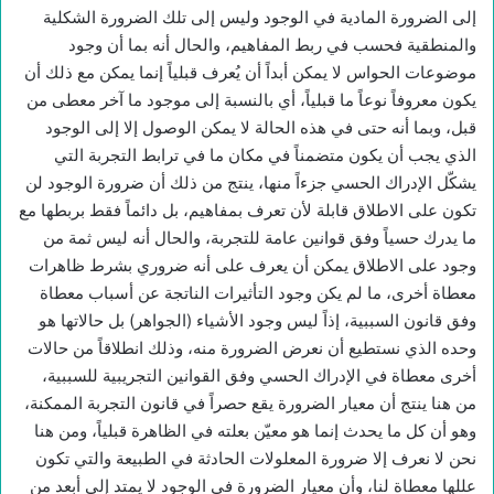
إلى الضرورة المادية في الوجود وليس إلى تلك الضرورة الشكلية
والمنطقية فحسب في ربط المفاهيم، والحال أنه بما أن وجود
موضوعات الحواس لا يمكن أبداً أن يُعرف قبلياً إنما يمكن مع ذلك أن
يكون معروفاً نوعاً ما قبلياً، أي بالنسبة إلى موجود ما آخر معطى من
قبل، وبما أنه حتى في هذه الحالة لا يمكن الوصول إلا إلى الوجود
الذي يجب أن يكون متضمناً في مكان ما في ترابط التجربة التي
يشكّل الإدراك الحسي جزءاً منها، ينتج من ذلك أن ضرورة الوجود لن
تكون على الاطلاق قابلة لأن تعرف بمفاهيم، بل دائماً فقط بربطها مع
ما يدرك حسياً وفق قوانين عامة للتجربة، والحال أنه ليس ثمة من
وجود على الاطلاق يمكن أن يعرف على أنه ضروري بشرط ظاهرات
معطاة أخرى، ما لم يكن وجود التأثيرات الناتجة عن أسباب معطاة
وفق قانون السببية، إذاً ليس وجود الأشياء (الجواهر) بل حالاتها هو
وحده الذي نستطيع أن نعرض الضرورة منه، وذلك انطلاقاً من حالات
أخرى معطاة في الإدراك الحسي وفق القوانين التجريبية للسببية،
من هنا ينتج أن معيار الضرورة يقع حصراً في قانون التجربة الممكنة،
وهو أن كل ما يحدث إنما هو معيّن بعلته في الظاهرة قبلياً، ومن هنا
نحن لا نعرف إلا ضرورة المعلولات الحادثة في الطبيعة والتي تكون
عللها معطاة لنا، وأن معيار الضرورة في الوجود لا يمتد إلى أبعد من