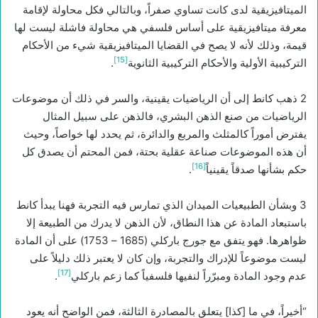
الميتافيزيقية لدى كانت تساوي صفراً، وبالتالي فكل محاولة لإقامة
معرفة ميتافيزيقية على أساس فلسفي هي محاولة فاشلة ليست لها
قيمة، وذلك لأنه لا يصح في القضايا الميتافيزيقية شيء من الأحكام
[15]
التركيبية الأولية والأحكام التركيبية الثانوية
.
2 ذهب كانط إلى أن الرياضيات يقينية، والسر في ذلك أن موضوعات
الرياضيات من صنع الذهن البشري، فالذهن على سبيل المثال
يفترض أموراً كالمثلث والمربع والدائرة، ثم يحدد لها خواصاً، وحيث
أن هذه الموضوعات صناعة عقلية بحتة، فمن المحتم أن يصدق كل
[16]
حكم بشأنها صدقاً يقينياً
.
3 وبشأن الطبيعيات الميدان الذي تمارس فيه التجربة فهنا يبدأ كانط
باستبعاد المادة عن هذا النطاق، لأن الذهن لا يدرك من الطبيعة إلا
ظواهرها. فهو يتفق مع جورج باركلي (1685 – 1753) على أن المادة
ليست موضوعاً للإدراك والتجربة، وإن كان لا يعتبر ذلك دليلاً على
[17]
عدم وجود المادة ومبرّراً لنفيها فلسفياً كما زعم باركلي
.
“أخيراً، في ما [كذا] يتعلق بالمصادرة الثالثة، فمن الواضح أنه يعود