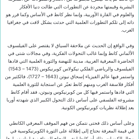
البشرية وقيمتها مجردة عن التطورات التي طالت دنيا الأفكار
والعلوم في القارة الأوربية، وإنما نظر كانط في الأساس وكما قرر هو
ذاته إلى تلكم التطورات العلمية التي حدثت بشكل لافت في جغرافيا
الغرب.
وفي الواقع إن الحديث عن ملاحقة السياق لا يقتصر على الفيلسوف
الألماني كانط وإنما غالب التحولات الفكرية، وفي مجالات شتى في
الحاضرة المعرفية الغربية، مدينة للنهضة والثورة العلمية التي قادها
الفيلسوف والرياضي الفلكي نيكولاس كوبرنيكوس (1473 – 1543)
واستمر فيها عالم الفيزياء إسحاق نيوتن (1643 – 1727)، فالكثير من
أفكار فلاسفة الغرب ومنهم كانط تعبّر عن استجابة للثورة العلمية
التي قادها واستمر فيها كل من كوبرنيكوس ونيوتن، فقد أقام كانط
مشروعه الفلسفي على أساس ذلك التحول الكبير الذي شهدته أوربا
بعد إطلالة نظريات كوبرنيكوس الكونية.
وعلى أساس ذلك فحتى نتمكن من فهم الموقف المعرفي الكانطي
في قيمة المعرفة نحتاج إلى إطلالة على الثورة الكوبرنيكوسية في
مجال الكونيات، ذلك أن كانط ابتغى النجاح للميتافيزيقيا واستمرارها