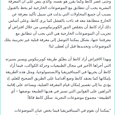
وحتى عصر كانط وكما يقرر هو نفسه، والذي ينص على أن المعرفة
البشرية يجب أن تتطابق مع الموضوعات الخارجية لم يحظ بالقبول
بسبب أن جميع المحاولات التي بذلت في سبيل تأكيد معرفة عن
الخارج متطابقة معه قد باءت بالفشل كما يرى كانط، وعلى أساس
ذلك أراد كانط أن يتقمّص الدور الكوبرنيكوسي من خلال افتراض أو
تجريب أن الموضوعات الخارجية هي التي يجب أن تتطابق مع
معرفتنا عنها، بشكل يمكننا التوصل إلى معرفة قبلية غير تجريبية بتلك
الموضوعات وتحديدها قبل أن تُعطى لنا!
وبهذا الافتراض أراد كانط أن يطبّق طريقة كوبرنيكوس ويسير بسيرته
التي أجراها الأخير في مجال الطبيعيات وحركة الكواكب، فيما أراد
كانط أن يجريها في الميتافيزيقيا والابستمولوجيا، ومثل هذه الطريقة
بإمكانها كما يعتقد كانط وضع أقدامنا على الطريق الصحيح للعلم، إذ
يؤدي بنا إلى تفسير إمكان قيام المعرفة القبلية، ويساعد على إقامة
البراهين على القوانين التي تسير في هديها الطبيعة بوصفها – أي
الطبيعة- مجموع موضوعات التجربة. سجَّل كانط قائلاً:
“يمكننا أن نقوم في الميتافيزيقيا فيما يخص عيان الموضوعات