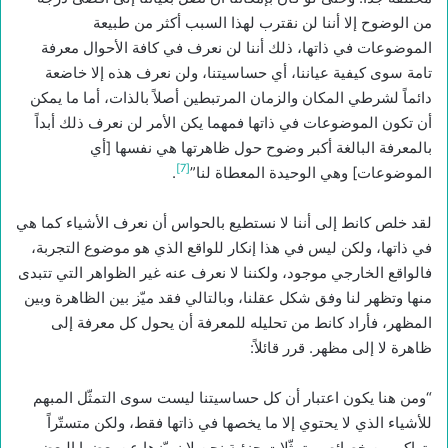
من الوضوح إلا أننا لن نقترب لهذا السبب أكثر من طبيعة
الموضوعات في ذاتها، ذلك أننا لن نعرف في كافة الأحوال معرفة
تامة سوى كيفية عياننا، أي حساسيتنا، ولن نعرف هذه إلا خاضعة
دائماً لشرطي المكان والزمان المرتبطين أصلاً بالذات، أما ما يمكن
أن تكون الموضوعات في ذاتها فمهما يكن الأمر لن نعرف ذلك أبداً
بالمعرفة البالغة أكبر وضوح حول ظاهرتها هي نفسها [أي
[7]
الموضوعات] وهي الوحيدة المعطاة لنا”
.
لقد خلص كانط إلى أننا لا نستطيع بالحواس أن نعرف الأشياء كما هي
في ذاتها، ولكن ليس في هذا إنكار للواقع الذي هو موضوع التجربة،
فالواقع الخارجي موجود، ولكننا لا نعرف عنه غير الظواهر التي تتبدى
منها وتظهر لنا وفق شكل عقلنا، وبالتالي فقد ميّز بين الظاهرة وبين
المظهر، فأراد كانط من تحليله للمعرفة أن يحول كل معرفة إلى
ظاهرة لا إلى مظهر. قرر قائلاً:
“ومن هنا يكون اعتبار أن كل حساسيتنا ليست سوى التمثّل المبهم
للأشياء الذي لا يحتوي إلا ما يخصها في ذاتها فقط، ولكن متستّراً
بتراكم من خصائص وتمثّلات جزئية نحن لا نميّزها عن بعضها البعض