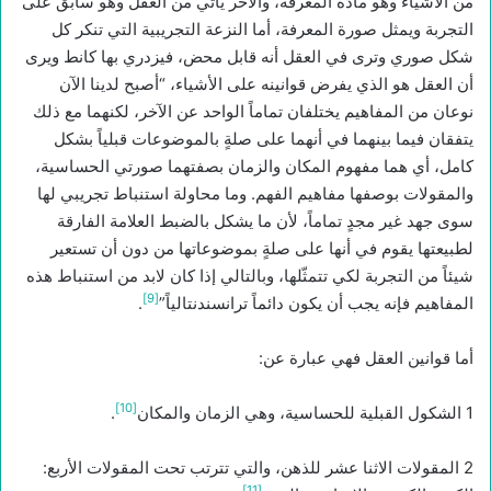
من الأشياء وهو مادة المعرفة، والآخر يأتي من العقل وهو سابق على
التجربة ويمثل صورة المعرفة، أما النزعة التجريبية التي تنكر كل
شكل صوري وترى في العقل أنه قابل محض، فيزدري بها كانط ويرى
أن العقل هو الذي يفرض قوانينه على الأشياء، “أصبح لدينا الآن
نوعان من المفاهيم يختلفان تماماً الواحد عن الآخر، لكنهما مع ذلك
يتفقان فيما بينهما في أنهما على صلةٍ بالموضوعات قبلياً بشكل
كامل، أي هما مفهوم المكان والزمان بصفتهما صورتي الحساسية،
والمقولات بوصفها مفاهيم الفهم. وما محاولة استنباط تجريبي لها
سوى جهد غير مجدٍ تماماً، لأن ما يشكل بالضبط العلامة الفارقة
لطبيعتها يقوم في أنها على صلةٍ بموضوعاتها من دون أن تستعير
شيئاً من التجربة لكي تتمثّلها، وبالتالي إذا كان لابد من استنباط هذه
[9]
المفاهيم فإنه يجب أن يكون دائماً ترانسندنتالياً”
.
أما قوانين العقل فهي عبارة عن:
[10]
1 الشكول القبلية للحساسية، وهي الزمان والمكان
.
2 المقولات الاثنا عشر للذهن، والتي تترتب تحت المقولات الأربع:
[11]