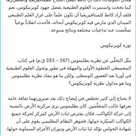
كما نجحت واستمرت العلوم الطبيعية بفضل جهود كوبرنيكوس، نعم
فلقد أراد كانط للميتافيزيقيا أن تكون علماً على غرار العلم الطبيعي
الميدان الذي مارس فيه كوبرنيكوس أبحاثه، فأحدث انقلاباً نوعياً
تمخّضت عنه تداعيات مختلفة ونتائج متنوعة.
ثورة كوبرنيكوس
مثّل التخلّي عن نظرية بطليموس (367 – 283 ق.م) في كتاب
المجسطي الخطوة الأولى والمهمّة في تطور وتحول العلوم الطبيعية
في أوربا بعد العصور الوسطى. ولكن ما هو مفاد نظرية بطليموس
وما هو مدلول نظرية كوبرنيكوس؟
لا نحتاج إلى كثير تخصّص في إيضاح ذلك بعد صيرورتهما ثقافة عامة
يعرفها غالب المتعلّمين. كان بطليموس يرى مركزية الأرض بالنسبة
إلى حركة الكواكب، فكان يفترض ثبات الأرض كمركز لحركة جميع
الكواكب السيّارة حولها، فجوهر النظام البطليمي يقوم على أن
شهادة الحواس تؤكد لنا ثبات الأرض ودوران الأجرام السماوية حولها.