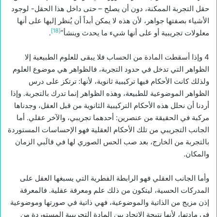
حقل التجربة الممكنة، دون أن يصلح – حتى داخل هذا الحقل- لوجود
الأشياء بصفتها جواهر، لأن هذه لا يمكن أبداً أن يُنظر إليها على أنها
[18]
معلولات تجريبية أو على أنها شيء ما يحدث وينشأ”
.
4 وإذا أسقطت المادة من الحساب فلا يبقى للعلوم الطبيعية إلا
الظواهر التي تدخل في حدود التجربة، فالظواهر هي موضوع العلوم
ولذلك كانت الأحكام فيها تركيبية ثانوية، لأنها: ترتكز على درس
الظواهر الموضوعية للطبيعة، وهذه الظواهر إنما تدرك بالتجربة. وإذا
أردنا أن نحلل هذه الأحكام التركيبية الثانوية من قبل العقل، وجدناها
مركبة في الحقيقة من عنصرين: أحدهما تجريبي، والآخر عقلي. أما
الجانب التجريبي من تلك الأحكام العقلية فهو الإحساسات المستوردة
بالتجربة من الخارج، بعد صب الحس الصوري لها في قالَبي الزمان
والمكان.
وأما الجانب العقلي فهو الرابطة الفطرية التي يسبغها العقل على
المدركات الحسية، ليتكون من ذلك علم ومعرفة عقلية. فالمعرفة
إذن مزيج من الذاتية والموضوعية، فهي ذاتية في صورتها وموضوعية
في مادتها، لأنها نتيجة الاتحاد بين المادة التجريبية المستوردة من