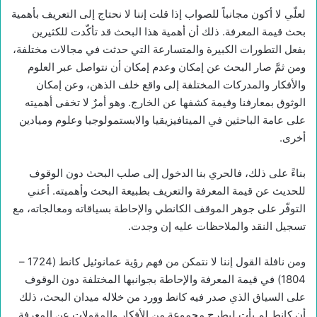
لعلّي لا أكون مجانباً للصواب إذا قلت إننا لا نحتاج إلى التعريف بأهمية
بحث قيمة المعرفة. ذلك أن أهمية هذا البحث قد تأكّدت للكثيرين
بفعل التطورات الكبيرة والمتسارعة التي حدثت في مجالات مختلفة،
ومن ثمَّ صار البحث عن إمكان وعدم إمكان أن نتواصل عبر العلوم
والأفكار والمدركات المختلفة إلى واقع خلف الذهن، وعن إمكان
الوثوق بمعارفنا وقيمة كشفها عن الخارج. وهو أمرٌ لا تخفى أهميته
على عامة الباحثين في الميتافيزيقيا والابستمولوجيا وعلوم وميادين
أخرى.
بناءً على ذلك، فالحري بنا الدخول إلى صلب البحث دون الوقوف
للحديث عن قيمة المعرفة والتعريف بطبيعة البحث وأهميته. أعني
التوفّر على جوهر الموقف الكانطي والإحاطة بسياقاته ومعالجاته، مع
تسجيل النقد والملاحظات عليه إن وجدت.
ومن نافلة القول إننا لا نتمكن من فهم رؤية عمانوئيل كانط (1724 –
1804) في قيمة المعرفة والإحاطة بجوانبها المختلفة دون الوقوف
على السياق الذي صدر فيه كانط وورد من خلاله ميدان البحث، ذلك
أن كانط لم يأت ليطرح مجموعة من الأفكار والمقولات عن المعرفة