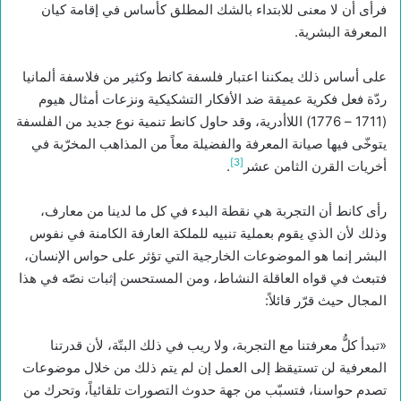
فرأى أن لا معنى للابتداء بالشك المطلق كأساس في إقامة كيان
المعرفة البشرية.
على أساس ذلك يمكننا اعتبار فلسفة كانط وكثير من فلاسفة ألمانيا
ردّة فعل فكرية عميقة ضد الأفكار التشكيكية ونزعات أمثال هيوم
(1711 – 1776) اللاأدرية، وقد حاول كانط تنمية نوع جديد من الفلسفة
يتوخّى فيها صيانة المعرفة والفضيلة معاً من المذاهب المخرّبة في
[3]
أخريات القرن الثامن عشر
.
رأى كانط أن التجربة هي نقطة البدء في كل ما لدينا من معارف،
وذلك لأن الذي يقوم بعملية تنبيه للملكة العارفة الكامنة في نفوس
البشر إنما هو الموضوعات الخارجية التي تؤثر على حواس الإنسان،
فتبعث في قواه العاقلة النشاط، ومن المستحسن إثبات نصّه في هذا
المجال حيث قرّر قائلاً:
«تبدأ كلُّ معرفتنا مع التجربة، ولا ريب في ذلك البتّة، لأن قدرتنا
المعرفية لن تستيقظ إلى العمل إن لم يتم ذلك من خلال موضوعات
تصدم حواسنا، فتسبّب من جهة حدوث التصورات تلقائياً، وتحرك من