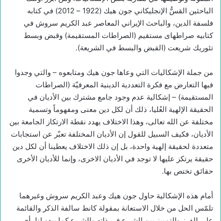
الباحثين القسُّ الإنجليكاني جون هيك (1922 – 2012) في كتابه
فلسفة الدين، والباحث الإيراني المعاصر عبد الكريم سروش في
كتابيه صراطهاى مستقيم (الصراطات المستقيمة) وقبض وبسط
تئوريك شريعت (القبض والبسط في الشريعة).
من جملة الإشكاليات التي وعاها جون هيك ومتابعوه – والتي وجدوا
فيها التعارض مع فكرة التعددية الدينية المعرفيّة (الصراطات
المستقيمة) – إشكالية عدم وجود جامع مشترك بين الأديان في
الحقيقة الإلهية العُليا، ذلك أن لكل دين معنى ومفهوماً وتسمية
مختلفة عن الله تعالى، وهذا الاختلاف يهدد نقطة الارتكاز الجامعة بين
الأديان، فكيف السبيل للقول إن الأديان المختلفة تعبّر عن استجابات
متعددة لحقيقة إلهية واحدة، بل إن ذلك الاختلاف يعطينا أن لكل دين
حقيقة يرتكز عليها لا توجد في الأديان الاخرى، وإنما للأديان الأخرى
حقائق تختص بها.
أمام هذه الإشكالية حاول جون هيك وعبد الكريم سروش وغيرهما
تلمّس الحل من خلال الاستعانة بمقولة كانط سالفة الذكر والقائمة
على الفرز والتمييز بين الشيء في ذاته والشيء كما يبدو لنا، أي