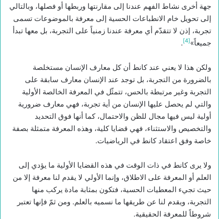
جهة أخرى نشاط الفهم عندنا إلى مقارنتها وربطها أو فصلها، وبالتالي
إلى تحويل خام الانطباعات الحسية إلى معرفة بالموضوعات تسمى
تجربة، إذن لا تتقدّم أي معرفة عندنا زمنياً على التجربة، بل معها تبدأ
[4]
جميعاً»
.
ولكن هذا لا يعني عند كانط أن كل معارف الإنسان مستخلصة
بالضرورة من التجربة، بل توجد عند الإنسان معارف سابقة على
التجربة وغير مرتبطة بالحس، تتمثّل في المعرفة الخالصة الأولية
والتي لم يحصل عليها الإنسان من أية تجربة، فهي معارف ضرورية
أولية ليس فيها مجال للظن والاحتمال، كما أنها فوق التحديد
والتخصيص والاستثناء، فهي قضايا كلية، وهذه المعرفة متمثلة بصفة
خاصة وفق اعتقاد كانط في الرياضيات.
ولا يرى كانط في ذات الوقت في هذه القضايا الأولية ما يؤدي إلى
العلم أو المعرفة على الاطلاق، وإنما الأولي لا يقدم لنا معرفة إلا من
حيث تجيء المعطيات الحسية، فتكون بمثابة مادة يركب منها
التجربة، ويقدم لنا عن طريقها ما نسميه بالعلم. ومن ثمّ فإنها تعتبر
شروطاً للمعرفة الحقيقية.