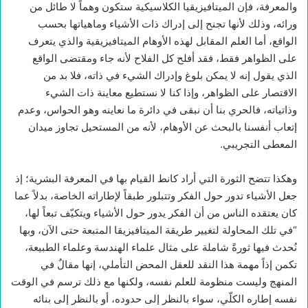
والمعرفة، فإن الميتافيزيقيا الكلاسيكية ستكون وهماً لا طائل من
ورائه، وذلك لأنها تجنح إلى إدراك ذات الأشياء وماهياتها بحسب
الواقع، أما العلم المقابل لهذه الأوهام الميتافيزيقية والذي يتعرف
على الظواهر فقط، فقد أفلح كل الفلاح لأنه جاء ومقتضى الواقع
الذي يقول إنه لا يمكن بلوغ وإدراك الشيء في ذاته، فلا بد من
الاقتصار على الظواهر، وإذا كنا لا نستطيع معاينة ذات الشيء
وذاتياته، فالحري بنا أن نبقى في دائرة ما نعاينه وهو الحواس، وعدم
إتعاب أنفسنا بالبحث عن الأوهام، لأنه من المستحيل تجاوز ميدان
المعطى التجريبي.
وهكذا تتضح الثورة التي أراد كانط القيام بها في المعرفة البشرية؛ إذ
جعل الأشياء تدور حول الفكر وتتبلور طبقاً لإطاراته الخاصة، بدلاً عما
كان يعتقده الناس من أن الفكر يدور حول الأشياء ويتكيّف تبعاً لها،
“في تلك المحاولة لتغيير طريقة الميتافيزيقا المتبعة حتى الآن، وبها
نُحدث فيها ثورةً شاملة على مثال علماء الهندسة وعلماء الطبيعة،
تكمن إذاً مهمة هذا النقد للعقل المحض التأملي، إنها مقالٌ في
المنهج وليست منظومة للعلم نفسه، ولكنها مع ذلك ترسم في الوقت
نفسه إطاره الكلّي، سواء بالنظر إلى حدوده، أو بالنظر إلى بنائه