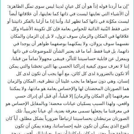
“إن ما أردنا قوله إذاً هو أن كل عيانٍ لدينا ليس سوى تمثّل الظاهرة؛
أن الأشياء التي نعاينها ليست في ذاتها كما نعاينها، أن علاقاتها أيضاً
ليست مكوَّنة في ذاتها كما تظهر لنا، وأننا إذا ما أزلنا بالفكر ذاتيتنا أو
حتى فقط البُنية الذاتية للحواس بعامة فإن كل تكوينة الأشياء وكل
علاقاتها في المكان والزمان سوف تزول، لا بل إن الزمان والمكان
نفسهما سوف يزولان، ولا يمكنهما بوصفهما ظواهر أن يوجدا في
ذاتهما، بل فينا فقط. أما ما قد يعتبر الشأن للموضوعات في ذاتها
وبمعزل عن قابلية حساسيتنا للتأثّر، فيبقى مجهولاً تماماً من قبلنا،
إننا لا نعرف سوى كيفية إدراكنا الحسي بها التي تخصّنا والتي يمكن
ألا تكون بالضرورة لدى كل كائن، مع أنها يجب أن تكون لدى كل
إنسان، وهي دون سواها ما يجب علينا أن ننظر فيه، المكان والزمان
هما الصورتان المحضتان لها والإحساس بعامة هو مادتها، ولا يمكننا
معرفتهما [أي المكان والزمان] إلا قبلياً، أي قبل أي إدراك حسي
واقعي، ولهذا السبب يسمّيان عيانات محضة؛ وبالمقابل الإحساس هو
في معرفتنا ما يجعلها تسمى معرفة بعدية، أي عياناً تجريبياً. تلك
الصورتان مرتبطتان بحساسيتنا ارتباطاً ضرورياً بشكل مطلق، أياً كان
النوع الذي يمكن أن تكون عليه إحساساتنا، وهذه يمكن أن تكون
مختلفة جداً. وحتى لو كان بإمكاننا أن نصل بعياننا إلى أقصى درجة