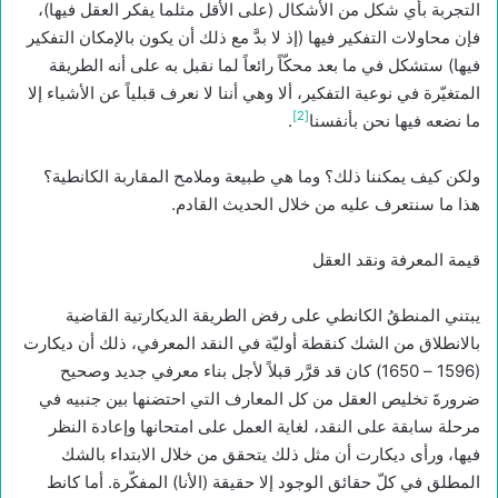
التجربة بأي شكل من الأشكال (على الأقل مثلما يفكر العقل فيها)،
فإن محاولات التفكير فيها (إذ لا بدَّ مع ذلك أن يكون بالإمكان التفكير
فيها) ستشكل في ما بعد محكّاً رائعاً لما نقبل به على أنه الطريقة
المتغيّرة في نوعية التفكير، ألا وهي أننا لا نعرف قبلياً عن الأشياء إلا
[2]
ما نضعه فيها نحن بأنفسنا
.
ولكن كيف يمكننا ذلك؟ وما هي طبيعة وملامح المقاربة الكانطية؟
هذا ما سنتعرف عليه من خلال الحديث القادم.
قيمة المعرفة ونقد العقل
يبتني المنطقُ الكانطي على رفض الطريقة الديكارتية القاضية
بالانطلاق من الشك كنقطة أوليّة في النقد المعرفي، ذلك أن ديكارت
(1596 – 1650) كان قد قرَّر قبلاً لأجل بناء معرفي جديد وصحيح
ضرورةَ تخليص العقل من كل المعارف التي احتضنها بين جنبيه في
مرحلة سابقة على النقد، لغاية العمل على امتحانها وإعادة النظر
فيها، ورأى ديكارت أن مثل ذلك يتحقق من خلال الابتداء بالشك
المطلق في كلّ حقائق الوجود إلا حقيقة (الأنا) المفكّرة. أما كانط