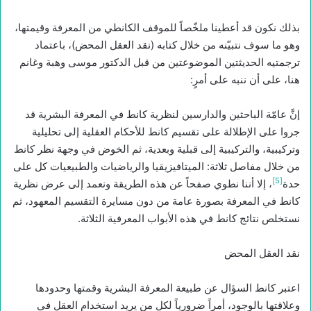
بذلك نكون قد أعطينا ملخّصاً للموقف الكانطي من المعرفة وقيمتها،
وهو ما سوف نتبيّنه من خلال كتابه (نقد العقل المحض)، باعتماد
ترجمتيه الحديثتين الموضوعتين من قبل الدكتور موسى وهبة وغانم
هنا، على أن ننبه على أمرٍ:
إنَّ عامّة الباحثين والدارسين لنظرية كانط في المعرفة البشرية قد
جروا على الإطلالة على تقسيم كانط للأحكام العقلية إلى تحليلية
وتركيبية، والتركيبية إلى قبلية وبعدية، ثم الخوض في وجهة نظر كانط
من خلال مفاصل ثلاثة: الميتافيزيقيا والرياضيات والطبيعيات كل على
[5]
حدة
، إلا أننا نطوي صفحاً عن هذه الطريقة ونعمد إلى عرض نظرية
كانط في المعرفة بصورة عامة من دون مسايرة التقسيم المعهود، ثم
نستخلص نتائج كانط في هذه الأبواب المعرفية الثلاثة.
نقد العقل المحض
اعتبر كانط السؤال عن طبيعة المعرفة البشرية وقمتها وحدودها
وعلاقتها بالوجود، أمراً ضرورياً لكل من يريد استخدام العقل في