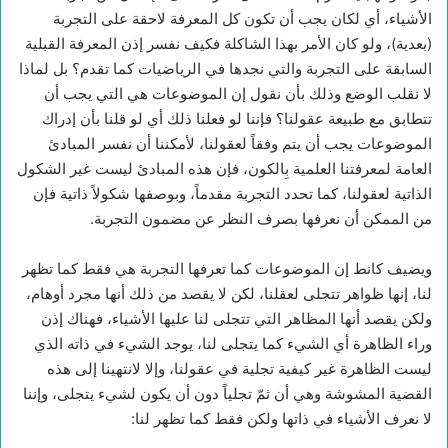
الأشياء، أي لكان يجب أن تكون كل المعرفة لاحقة على التجربة
(بعدية)، ولو كان الأمر بهذا الشاكلة فكيف نفسر إذن المعرفة القبلية
السابقة على التجربة والتي نجدها في الرياضيات كما تقدم؟ بل لماذا
لا نقلب الوضع وذلك بأن نقول إن الموضوعات هي التي يجب أن
تتطابق مع طبيعة عقولنا؟ فإننا لو فعلنا ذلك أي لو قلنا بأن إدراك
الموضوعات يجب أن يتم وفقاً لعقولنا، لأمكننا أن نفسر المبادئ
العامة لمعرفتنا العلمية بِالكون، فإن هذه المبادئ ليست غير الشكول
الذاتية لعقولنا، كما تحدد التجربة مقدماً، وبوصفها شكولاً ذاتية فإن
من الممكن أن نعرفها بصرف النظر عن مضمون التجربة.
ويضيف كانط إن الموضوعات كما تعرفها التجربة هي فقط كما تظهر
لنا، إنها ظواهر تتجلى لعقلنا، لكن لا يقصد من ذلك أنها مجرد أوهام،
ولكن يقصد أنها المظاهر التي تتجلى لنا عليها الأشياء، فهناك إذن
وراء الظاهرة أي الشيء كما يتجلى لنا، يوجد الشيء في ذاته الذي
ليست الظاهرة غير كيفية تجلية في عقولنا، وإلا لانتهينا إلى هذه
القضية المشوشة وهي أن ثمّ تجلياً دون أن يكون لشيء يتجلى، وإننا
لا نعرف الأشياء في ذاتها ولكن فقط كما تظهر لنا: