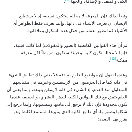
الكم، والكيف، والإضافة، والجهة
.
وتبعاً لذلك فإن المعرفة لا محالة ستكون نسبية، إذ لا يستطيع
الإنسان أن يعرف الأشياء في ذاتها، وإنما يعرف فقط الظواهر أي
الأشياء كما تظهر لعقلنا من خلال هذه الشكول وعلاقاتها.
ثم أن هذه القوانين الكانطية (الصور والمقولات) لما كانَت قبلية،
فإنها لا محالة تكون كلية، وحينئذ ستكون شروطاً لكل معرفة
[12]
ممكنة
.
وعندما نقول إن مواضيع العلوم صادقة فلا يعني ذلك تطابق الشيء
في ذاته كما قال الجزميون من الأرسطيين وغيرهم في مقياسهم
المتداول منذ القدم، إذ الشيء في ذاته لا يمكن بلوغه، وإنما يعني أن
العلم يتفق مع تلك القوانين الكلية للذهن البشري، والحقيقة عندما
تكون محدودة فإن ذلك لا يرجع إلى مادتها ومضمونها، وإنما يرجع إلى
شكلها وصورتها، أي طابع الكلية الذي يميزها. لنستمع لكانط وهو
يقرر بهذا الصدد: