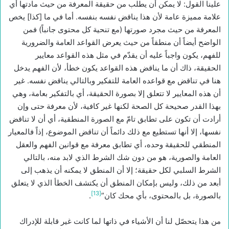
علينا القول: لا يمكن أن يطلب من حقيقة المعرفة من حيث مادتها أي
علامة مميزة عامة لأن هذا يناقض نفسه بنفسه. أما في ما [كذا] يخص
المعرفة من حيث مجرد صورتها (مع تنحية كل محتوى جانباً) فمن
الواضح أيضاً أن منطقاً من حيث يعرض القواعد العامة والضرورية
للفهم، يكون واجباً عليه أن يقدّم في مثل هذه القواعد معايير
الحقيقة، ذاك أن ما يناقض هذه القواعد يكون خطأ، لأن الفهم يدخل
هنا في تناقض مع قواعده العامة للتفكير وبالتالي يناقض نفسه. غير
أن هذه المعايير لا تتعلق إلا بصورة الحقيقة، أي بالتفكير بعامة، وهي
بهذا القدر صحيحة كل الصحة لكنها غير كافية، لأن معرفة حتى وإن
أرادت أن تكون على تطابق تامّ مع الصورة المنطقية، أي أن لا تناقض
نفسها، إلا أنها تستطيع مع ذلك دائماً أن تناقض الموضوع، إذاً فالمعيار
المنطقي للحقيقة وحده، أي تطابق معرفة مع قوانين الفهم والعقل
العامة والصورية، هو من دون شك الشرط الذي لابد منه، بالتالي
الشرط السلبي لكل حقيقة؛ إلا أن المنطق لا يمكنه أن يذهب إلى
أبعد من ذلك، وليس بإمكان المنطق أن يكتشف الخطأ الذي لا يتعلق
[13]
بالصورة، بل بالمحتوى، بأي محك كان”
.
من هذا يتحصّل لنا أن الأشياء في ذاتها لما كانت غير قابلة للإدراك