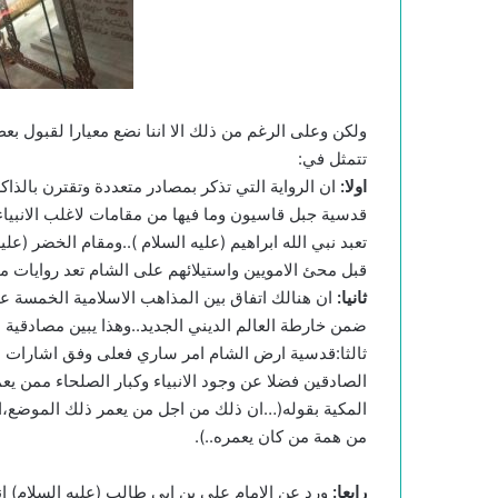
ولكن وعلى الرغم من ذلك الا اننا نضع معيارا لقبول 
تتمثل في:
اولا:
ان الرواية التي تذكر بمصادر متعددة وتقترن بالذاكر
قدسية جبل قاسيون وما فيها من مقامات لاغلب الانبياء
تعبد نبي الله ابراهيم (عليه السلام )..ومقام الخضر (
قبل محئ الامويين واستيلائهم على الشام تعد روايات مقب
ثانيا:
ان هنالك اتفاق بين المذاهب الاسلامية الخمسة 
ضمن خارطة العالم الديني الجديد..وهذا يبين مصادقية 
ثالثا:قدسية ارض الشام امر ساري فعلى وفق اشارات بن ع
الصادقين فضلا عن وجود الانبياء وكبار الصلحاء ممن يعم
المكية بقوله(…ان ذلك من اجل من يعمر ذلك الموضع،اما
من همة من كان يعمره..).
رابعا:
ورد عن الامام علي بن ابي طالب (عليه السلام) ا