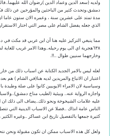
ولديه (سعد الدين وعماد الدين )رضوان الله عليهما..فال
دمشق،وتحدث كثير من الباحثين والمؤرخين عن ذلك فكل
مدة تمتد على عشرين سنة ، وعمره الان ستون عاما ان 
الذي جعله يفضل الشام على مصر التي اختار الاستقرار ف
٦٣٨هجرية اي الى يوم رحيله..وهذا الامر غريب للغ
وخارجهما سنيين طوال ..!!.
لعله ليس بالامر الجديد الكتابة عن اسباب ذلك من خار
اعتبار ان الاتباع والمريدين لديه هنا(في الشام ) هم ب
وسياسية لان الامراء الايوبيين كانوا على صلة وطيدة بال
واجازه الرواية عنه.. وبيئية (لطيب مناخ دمشق)..ولاسب
عليه علامات الشيخوخة ونحو ذلك..يضاف الى ذلك ان ا
الناس عامة انذاك ..فضلا عن الاسباب الدينية التي تتص
كثيرة جمعها بالتفصيل تاريخ ابن عساكر ..وغيره الكثير
ولعل كل هذه الاسباب ممكن ان تكون مقبولة ونحن نتحد