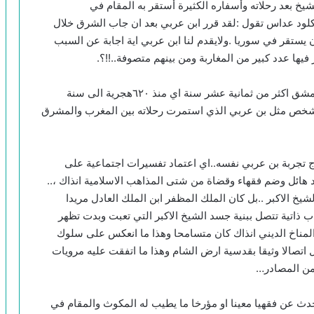
شيخ بعد رحلاته وأسفاره الكثيرة أستقر به المقام في
ود عداس تقول :لقد قرر ابن عربي بعد ان جاب الشرق خلال
يستقر في سوريا .ولايقدم لنا ابن عربي اية اجابة عن السبب
يها عدد كبير من المغاربة ومن بينهم متصوفة..!!؟.
مما ينبغي التركيز عليه هنا أن ابن عربي قد مكث في دمشق اكثر من ثمانية عشر سنة اي منذ ٦٢٠هجرية الى سنة
اية لشخص مثل بن عربي الذي استمرت رحلاته بين المغرب والمشرق
ج تجربة بن عربي نفسه..اي اعتماد تفسيرات اجتماعية على
عدد هائل وضم فقهاء وقضاة من شتى المذاهب الاسلامية انذاك ،..
شيخ الاكبر ..بل كان الملك المظفر ابن الملك العادل مريدا
اب ذاتية تتصل ببنية جسد الشيخ الاكبر التي تعبت وبدت تظهر
لمناخ الديني انذاك كان متسامحا وهذا ما انعكس على سلوك
ل اتصالا وثيقا بقدسية ارض الشام وهذا ما اتفقت عليه مرويات
 من المصادر…
ث عن فقهيا معينا او مؤرخا ما يطيب له المكوث والمقام في