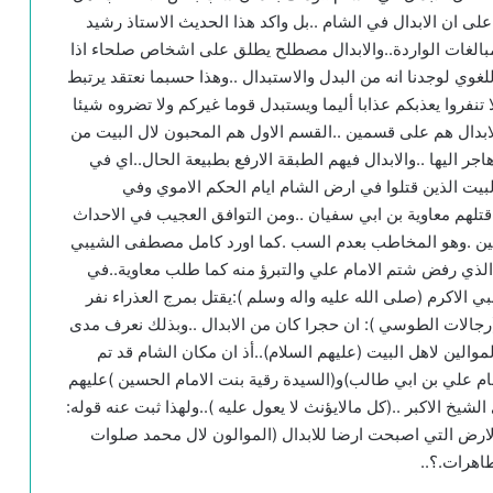
 على ان الابدال في الشام ..بل واكد هذا الحديث الاستاذ رشيد
بالغات الواردة..والابدال مصطلح يطلق على اشخاص صلحاء اذا
وي لوجدنا انه من البدل والاستبدال ..وهذا حسبما نعتقد يرتبط
لا تنفروا يعذبكم عذابا أليما ويستبدل قوما غيركم ولا تضروه شيئا
وبة:٣٩)..ونعتقد ان هولاء الابدال هم على قسمين ..القسم الاول هم المحبون لال البيت من
ر اليها ..والابدال فيهم الطبقة الارفع بطبيعة الحال..اي في
بيت الذين قتلوا في ارض الشام ايام الحكم الاموي وفي
تلهم معاوية بن ابي سفيان ..ومن التوافق العجيب في الاحداث
امويين .وهو المخاطب بعدم السب .كما اورد كامل مصطفى الشيبي
الذي رفض شتم الامام علي والتبرؤ منه كما طلب معاوية..في
ي الاكرم (صلى الله عليه واله وسلم ):يقتل بمرج العذراء نفر
رجالات الطوسي ): ان حجرا كان من الابدال ..وبذلك نعرف مدى
لين لاهل البيت (عليهم السلام)..أذ ان مكان الشام قد تم
مام علي بن ابي طالب)و(السيدة رقية بنت الامام الحسين )عليهم
الشيخ الاكبر ..(كل مالايؤنث لا يعول عليه )..ولهذا ثبت عنه قوله:
الارض التي اصبحت ارضا للابدال (الموالون لال محمد صلوات
طاهرات.؟..