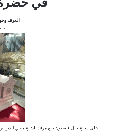
في حضرة ا
المرقد وخو
أ.د.
على سفح جبل قاسيون يقع مرقد الشيخ محي الدين بن