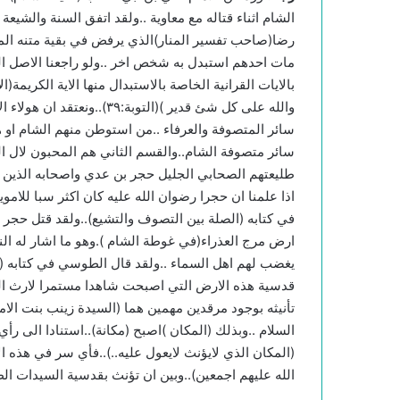
الشام اثناء قتاله مع معاوية ..ولقد اتفق السنة والشيعة
رضا(صاحب تفسير المنار)الذي يرفض في بقية متنه الم
مات احدهم استبدل به شخص اخر ..ولو راجعنا الاصل اللغ
بالايات القرانية الخاصة بالاستبدال منها الاية الكريمة(ا
والله على كل شئ قدير )(الت
سائر المتصوفة والعرفاء ..من استوطن منهم الشام او هاج
سائر متصوفة الشام..والقسم الثاني هم المحبون لال ال
طليعتهم الصحابي الجليل حجر بن عدي واصحابه الذين ق
اذا علمنا ان حجرا رضوان الله عليه كان اكثر سبا لل
في كتابه (الصلة بين التصوف والتشيع)..ولقد قتل حجر 
ارض مرج العذراء(في غوطة الشام ).وهو ما اشار له النب
يغضب لهم اهل السماء ..ولقد قال الطوسي في كتابه (
قدسية هذه الارض التي اصبحت شاهدا مستمرا لارث الموا
تأنيثه بوجود مرقدين مهمين هما (السيدة زينب بنت الا
السلام ..وبذلك (المكان )اصبح (مكانة)..استنادا الى رأي 
(المكان الذي لايؤنث لايعول عليه..)..فأي سر في هذه 
الله عليهم اجمعين)..وبين ان تؤنث بقدسية السيدات ال