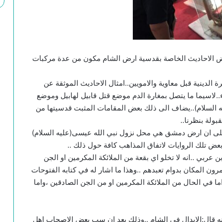
بعض الاحاديث الخاصة بقدسية ارض الشام مكون من عدة مركبات
ة الدينية قبل معاوية والامويين..امثال الاحاديث الموثقة عن
..لاسيما ما يتصل بمغارة الدم موضع قتل قابيل لهابيل وموضع
عليه السلام)..يضاف الى ذلك بعض المقامات المثبت قدسيتها من
ولة بنظرنا..
على ان ارض دمشق هي محل نزول نبي الله عيسى(عليه السلام)
بعض تلك الروايات لاتفاق المذاهب كافة حول ذلك ..
ربي ..انه لا تخلو اي بقعة من الملائكة المكرمين او الجن
رون المكان بدوام تعبدهم ..وهذا ما اشار له في كتابه الفتوحات
 في الحال من الملائكة المكرمين او من الجن الصادقين ،واما
نه قال:الابدال في الشام ..وذلك بعد ان سب بعض الاصحاب اهل