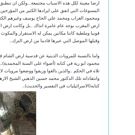
ارضا معينة لكل هذه الاسباب مجتمعة…ولكن ان تنطبق
المسوغات التي اتفق على ايرادها الكثير من المؤرخين 
ومحمود الغراب ومحمد علي الحاج يوسف وغيرهم الكثي
ارض المغرب بوجه عام عامرة انذاك ..بل وكانت ارض ال
قونيا وملطية كانتا مكانين يمكن له الاستقرار والمكوث
وقبلها الموصل التي عبرها قادما من ارض الترك..
واما بالنسبة للمرويات الدينية عن قدسية ارض الشام فق
محمود ابو رية في كتابه (أضواء على السنة المحمدية).
تلاه في الحكم ..والذين بالغوا وزيفوا ووضعوا مرويات ل
وانتقاداته تلك الدكتور محمد حسين الذهبي الشيخ الازه
كتابه(الاسرائيليات في التفسير والحديث)..