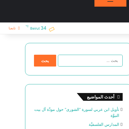
℃
34
تابعنا
Beirut
ا
ل
ب
ح
ث
ع
ن
أحدث المواضيع
:
تأويل ابن عربي لسورة “الشورى” حول مودَّة آل بيت
النبوَّة
المدارس الفلسفيَّة