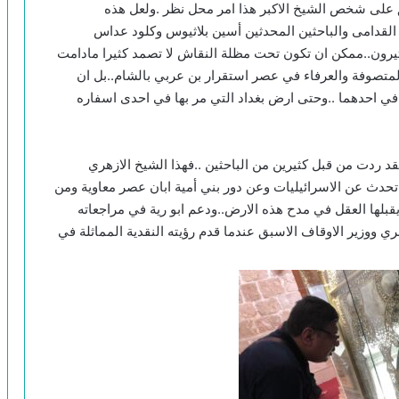
 على شخص الشيخ الاكبر هذا امر محل نظر .ولعل هذه
القدامى والباحثين المحدثين أسين بلاثيوس وكلود عداس
رون..ممكن ان تكون تحت مظلة النقاش لا تصمد كثيرا مادامت
متصوفة والعرفاء في عصر استقرار بن عربي بالشام..بل ان
 في احدهما ..وحتى ارض بغداد التي مر بها في احدى اسفاره
د ردت من قبل كثيرين من الباحثين ..فهذا الشيخ الازهري
.تحدث عن الاسرائيليات وعن دور بني أمية ابان عصر معاوية ومن
ايقبلها العقل في مدح هذه الارض..ودعم ابو رية في مراجعاته
ري ووزير الاوقاف الاسبق عندما قدم رؤيته النقدية المماثلة في