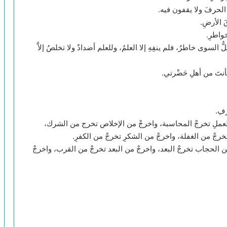
 الحرفَ ولا يقفون فيه.
الأرضِ.
واطرِ.
لسوى خاطرٌ، فلم ينفِهِ إلا العلمُ، وللعلم أضدادٌ ولا تخلصُ إلاَّ
فأنتَ من أهلِ حَضْرتي.
فِ.
العملِ تخرجْ المحاسبة، واخرجْ من الإخلاص تخرج من الشرك،
رجْ من الغفلة، واخرجْ من الشكرِ تخرجْ من الكفرِ.
الحجاب تخرجْ البعد، واخرجْ من البعد تخرجْ من القرب، واخرجْ
تلخيص منطق أرسطو – ج5 – ابن رشد –
كتاب أنالوطيقى الثاني أو كتاب البرهان
تلخيص منطق أرسطو – ج4 – ابن رشد –
كتاب أنالوطيقى الأول أو كتاب القياس