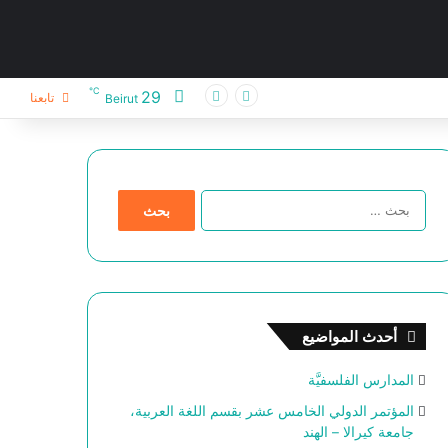
℃
29
تابعنا
Beirut
ا
ل
ب
ح
ث
ع
ن
أحدث المواضيع
:
المدارس الفلسفيَّة
المؤتمر الدولي الخامس عشر بقسم اللغة العربية،
جامعة كيرالا – الهند