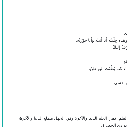
ُ.
حِلْيَتُه أنا أثبتُّه وأنا جوّزتُه.
فْ إليكَ.
دٍ.
 كما بَطُنَتِ البواطِنُ.
لى نفسي.
علم، ففي العلم الدنيا والآخرة وفي الجهل مطلع الدنيا والآخرة،
بوادي الحضرة.