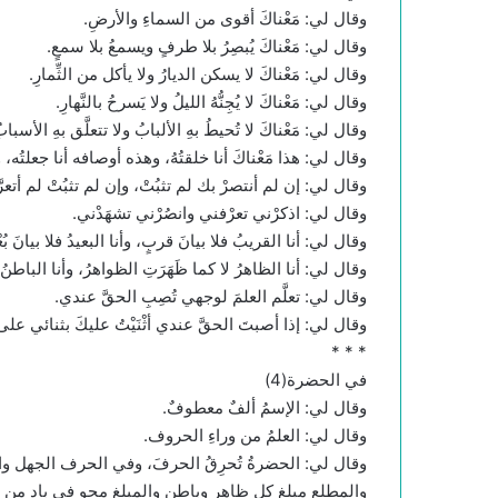
وقال لي: مَعْناكَ أقوى من السماءِ والأرضِ.
وقال لي: مَعْناكَ يُبصِرُ بلا طرفٍ ويسمعُ بلا سمعٍ.
وقال لي: مَعْناكَ لا يسكن الديارُ ولا يأكل من الثِّمارِ.
وقال لي: مَعْناكَ لا يُجِنُّهُ الليلُ ولا يَسرحُ بالنَّهارِ.
وقال لي: مَعْناكَ لا تُحيطُ بهِ الألبابُ ولا تتعلَّق بهِ الأسباب
وقال لي: هذا مَعْناكَ أنا خلقتُهُ، وهذه أوصافه أنا جعلتُه، وهذه 
وقال لي: إن لم أنتصرْ بك لم تثبُتْ، وإن لم تثبُتْ لم أتعرَّ
وقال لي: اذكرْني تعرْفني وانصُرْني تشهَدْني.
وقال لي: أنا القريبُ فلا بيانَ قربٍ، وأنا البعيدُ فلا بيانَ بُعْ
وقال لي: أنا الظاهرُ لا كما ظَهَرَتِ الظواهرُ، وأنا الباطنُ لا
وقال لي: تعلَّم العلمَ لوجهي تُصِبِ الحقَّ عندي.
وقال لي: إذا أصبتَ الحقَّ عندي أثْنَيْتُ عليكَ بثنائي ع
* * *
في الحضرة(4)
وقال لي: الإسمُ ألفٌ معطوفٌ.
وقال لي: العلمُ من وراءِ الحروف.
وقال لي: الحضرةُ تُحرِقُ الحرفَ، وفي الحرف الجهل وال
والمطلع مبلغ كل ظاهر وباطن والمبلغ محو في باد من 