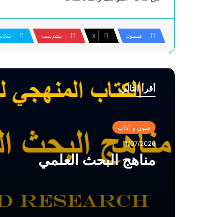
فيسبوك
‫X
بينتيريست
سكاي
أقرأ التالي
فنون و آداب
11/07/2026
مناهج البحث العلمي