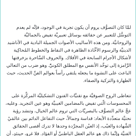
لمَّا كان التصوُّف يروم أن يكون تجربة في الوجود، فإنَّه لم يعدم
التوسُّل للتعبير عن حقائقه بوسائل تعبيريَّة تفيض بالجماليَّة
والروحانيَّة. ومن هذه الأساليب الأصوات الجميلة البادية في الأناشيد
الدينيَّة والرسوم الأخَّاذة الظاهرة في النقاط والخطوط المُحاكِية
لأشكال الأجرام السابحة في الأفلاك. والحروف السَّاحرة بزخرفتها
الرَّامزة إلى توحِّد الأنفس مع المطلق الكونيّْ. وهو ضرب من التعالي
الباعث على النشوة ما يجعله يلتقي رأساً بعوالم الفنِّ الحديث، حيث
الطهارة والتزكية والصفاء.
تتعاطى الروح الصوفيَّة مع تقنيَّات الفنون التشكيليَّة المركَّزة على
المحسوسات الّتي تفيض بالمضامين الغيبيَّة وهو عين التجريد. وعليه،
عجَّ عالم التصوُّف بالبصريَّات التي تروم عالم الخيال، وتنشد رؤية
نحتيَّة متعدِّدة الأبعاد: قداسة وجمالاً، حيث التفاعل الدائم بين عالمَيْ
الشَّهادة والغيْب، إذ العيْن المجرَّدة وحدها لا تدرك أقصى الحقائق
الفنيَّة وإنَّما ذاك هو عالم العقل الباطنيِّ أو الفؤاد. فلا غرو، حينئدٍ، أن