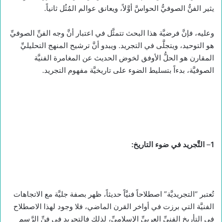
يثير الفنُّ الصوفيُّ الحواسَّ أوَّلاً، ويعانق عوالم المُثُل ثانياً.
وعليه، فإنَّ فرضيَّة هذا البحث تتمثَّل في اعتبار أنَّ وجه الفنِّ الصوفيِّ
هو التوحيد، ويتجلَّى في التجريد. ويبدو أنَّ ترشيح المنهج التحليليِّ
المقارن هو الحلُّ الأوفق لخوض الحديث عن المغامرة الفنيَّة
الصوفيَّة، بدءاً بتسليط الضوء على تاريخيَّة مفهوم التجريد.
1
–
التَّجريد في ضوء التاريخ:
تُعتبر “التجريديَّة” اصطلاحاً فنيَّاً حديثاً، ظهر بصفة جليَّة مع الاتجاهات
الفنيَّة التي برزت في أواخر القرن الماضي، فلا وجود لهذا الاصطلاح
في التأريخ الفنيِّ العربيِّ الإسلاميِّ، لذلك فالتجريد في فنِّ الرَّسم