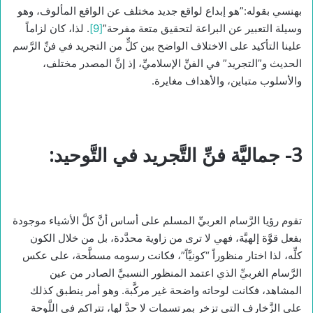
بهنسي بقوله:”هو إبداع لواقع جديد مختلف عن الواقع المألوف، وهو
وسيلة التعبير عن البراعة لتحقيق متعة مفرحة”
[9]
. لذا، كان لزاماً
علينا التأكيد على الاختلاف الواضح بين كلٍّ من التجريد في فنِّ الرَّسم
الحديث و”التجريد” في الفنِّ الإسلاميِّ، إذ إنَّ المصدر مختلف،
والأسلوب متباين، والأهداف مغايرة.
3- جماليَّة فنِّ التَّجريد في التَّوحيد:
تقوم رؤيا الرَّسام العربيِّ المسلم على أساس أنَّ كلَّ الأشياء موجودة
بفعل قوَّة إلهيَّة، فهي لا ترى من زاوية محدَّدة، بل من خلال الكون
كلِّه، لذا اختار منظوراً “كونيَّاً”، فكانت رسومه مسطَّحة، على عكس
الرَّسام الغربيِّ الذي اعتمد المنظور النسبيَّ الصادر من عين
المشاهد، فكانت لوحاته واضحة غير مركَّبة. وهو أمر ينطبق كذلك
على الزَّخارف التي تزخر بمرتسمات لا حدَّ لها، تتراكم في اللَّوحة