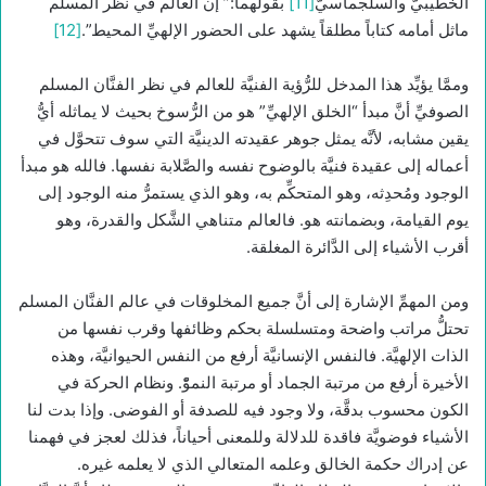
الخطيبيُّ والسلجماسيُّ
[11]
بقولهما:” إنَّ العالم في نظر المسلم
ماثل أمامه كتاباً مطلقاً يشهد على الحضور الإلهيِّ المحيط”.
[12]
وممَّا يؤيِّد هذا المدخل للرُّؤية الفنيَّة للعالم في نظر الفنَّان المسلم
الصوفيِّ أنَّ مبدأ “الخلق الإلهيِّ” هو من الرُّسوخ بحيث لا يماثله أيُّ
يقين مشابه، لأنَّه يمثل جوهر عقيدته الدينيَّة التي سوف تتحوَّل في
أعماله إلى عقيدة فنيَّة بالوضوح نفسه والصَّلابة نفسها. فالله هو مبدأ
الوجود ومُحدِثه، وهو المتحكِّم به، وهو الذي يستمرُّ منه الوجود إلى
يوم القيامة، وبضمانته هو. فالعالم متناهي الشَّكل والقدرة، وهو
أقرب الأشياء إلى الدَّائرة المغلقة.
ومن المهمِّ الإشارة إلى أنَّ جميع المخلوقات في عالم الفنَّان المسلم
تحتلُّ مراتب واضحة ومتسلسلة بحكم وظائفها وقرب نفسها من
الذات الإلهيَّة. فالنفس الإنسانيَّة أرفع من النفس الحيوانيَّة، وهذه
الأخيرة أرفع من مرتبة الجماد أو مرتبة النموّْ. ونظام الحركة في
الكون محسوب بدقَّة، ولا وجود فيه للصدفة أو الفوضى. وإذا بدت لنا
الأشياء فوضويَّة فاقدة للدلالة وللمعنى أحياناً، فذلك لعجز في فهمنا
عن إدراك حكمة الخالق وعلمه المتعالي الذي لا يعلمه غيره.