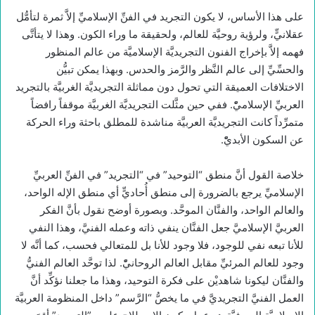
على هذا الأساس، لا يكون التجريد في الفنِّ الإسلاميِّ إلاَّ ثمرة لتأمُّل
عقلانيٍّ، ولرؤية روحيَّة للعالم، ولحقيقة ما وراء الكون. وهذا لا يتأتَّى
فهمه إلاَّ بإخراج الفنون التجريديَّة الإسلاميَّة من عالم المنظور
والحسِّيِّ إلى عالم النَّظر والرَّمز والحدس. وبهذا يمكن تبيُّن
الاختلافات العميقة التي تحول دون مماثلة التجريديَّة الغربيَّة بالتجريد
العربيِّ الإسلاميّْ. ففي حين مثَّلت التجريديَّة الغربيَّة موقفاً رافضاً
متمرِّداً كانت التجريديَّة العربيَّة مناشدة للمطلق باحثة وراء الحركة
عن السكون الأبديّْ.
خلاصة القول أنَّ منطق “التوحيد” في “التجريد” في الفنِّ العربيِّ
الإسلاميِّ يرجع بالضرورة إلى منطق أُحاديٍّ أي منطق الإله الواحد،
والعالم الواحد، والفنَّان الموحَّد. وبصورة أوضح نقول بأنَّ الفكر
العربيَّ الإسلاميَّ جعل الفنَّان ينفي ذاته وعمله الفنيَّ، وهذا النفي
للأنا تبعه نفي للوجود، فلا وجود للأنا بل للمتعالي فحسب، كما أنَّه لا
وجود للعالم المرئيِّ مقابل العالم الروحانيّْ. لذا توحَّد العالم الفنيُّ
والفنَّان ليكونا شاهديْن على فكرة التوحيد، وهذا ما جعلنا نؤكِّد أنَّ
العمل الفنيَّ التجريديَّ في ما يخصُّ “الرَّسم” داخل المنظومة العربيَّة