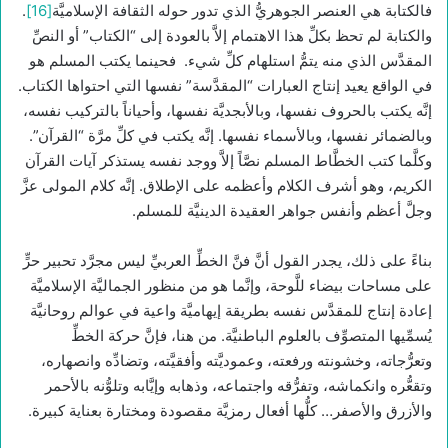
فالكتابة هي العنصر الجوهريُّ الذي تدور حوله الثقافة الإسلاميَّة
[16]
.
والكتابة لم تحظ بكلِّ هذا الاهتمام إلاَّ بالعودة إلى “الكتاب” أو النصِّ
المقدَّس الذي منه يتمُّ استلهام كلِّ شيء. فحينما يكتب المسلم هو
في الواقع يعيد إنتاج العبارات “المقدَّسة” نفسها التي احتواها الكتاب.
إنَّه يكتب بالحروف نفسها، وبالأبجديَّة نفسها، وأحياناً بالتركيب نفسه،
وبالضمائر نفسها، وبالأسماء نفسها. إنَّه يكتب في كلِّ مرَّة “القرآن”.
وكلَّما كتب الخطَّاط المسلم نصَّاً إلاَّ ووجد نفسه يستذكر آيات القرآن
الكريم، وهو أشرف الكلام وأعظمه على الإطلاق. إنَّه كلام المولى عزَّ
وجلَّ أعظم وأنفس جواهر العقيدة الدينيَّة للمسلم.
بناءً على ذلك، يجدر القول أنَّ فنَّ الخطِّ العربيِّ ليس مجرَّد تحبير حرٍّ
على مساحات بيضاء للَّوحة، وإنَّما هو من منظور الجماليَّة الإسلاميَّة
إعادة إنتاج للمقدَّس نفسه بطريقة إيهاميَّة واعية في عوالم روحانيَّة
يُسمِّيها المتصوِّف بالعلوم الباطنيَّة. من هنا، فإنَّ حركة الخطِّ
وتعرُّجاته، وخشونته ورفعته، وعموديَّته وأفقيَّته، وتضادِّه وانصهاره،
وتقعُّره وانكماشه، وتفرُّقه واجتماعه، وذهابه وإيَّابه وتلوُّنه بالأحمر
والأزرق والأصفر… كلُّها أفعال رمزيَّة مقصودة ومختارة بعناية كبيرة.