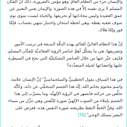
والإنسان جزء من النظام العامِّ. وهو مؤمن بالضرورة، ذلك أنَّ الفنَّان
المسلم لا يرى نفسه إلاَّ في هذه الصورة. والإيمان يعني التعبير عن
عمق العقيدة وليس مجادلتها أو تحريفها. والحياة ليست سوى نوم
سوف تعقبه يقظة، وهي لحظة امتحان واختبار تنتهي بحساب، فإمَّا
فوز وإمَّا هلاك.
إنَّ هذا النظام الغائيَّ للعالم بهذه الدقَّة البديعة في ترتيب الأمور
وتصريفها، هي ما يشكِّل أهمَّ عناصر الرؤية العقائديَّة للفنَّان المسلم.
فكيف عبَّر عنها من خلال العناصر التشكيليَّة التي نجح في السيطرة
عليها وإخضاعها لحيله المتعدِّدة؟
في هذا السياق، يقول الخطيبيُّ والسلجماسيُّ” إنَّ الإنسان علامة،
واسم مختوم بخاتم الله. إنَّه هذا الجسم المتخفِّي عن ذاته، وكأنَّه
تخلَّص من حركته فانصهر في الرؤية الإلهيَّة. وما يتسرَّب إلى هذا
الجسم بإملاء من الصوت الإلهيِّ صورة للنَّفس وهي تنزَّل من سماء
الله. وفنُّ الخطِّ التقط بطريقته صورة النفس هذه، فعرض على
البصر مسلك الوحي”.
[13]