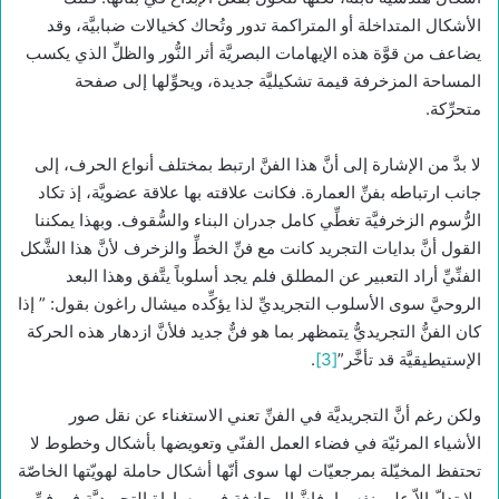
الأشكال المتداخلة أو المتراكمة تدور وتُحاك كخيالات ضبابيَّة، وقد
يضاعف من قوَّة هذه الإيهامات البصريَّة أثر النُّور والظلِّ الذي يكسب
المساحة المزخرفة قيمة تشكيليَّة جديدة، ويحوِّلها إلى صفحة
متحرِّكة.
لا بدَّ من الإشارة إلى أنَّ هذا الفنَّ ارتبط بمختلف أنواع الحرف، إلى
جانب ارتباطه بفنِّ العمارة. فكانت علاقته بها علاقة عضويَّة، إذ تكاد
الرُّسوم الزخرفيَّة تغطِّي كامل جدران البناء والسُّقوف. وبهذا يمكننا
القول أنَّ بدايات التجريد كانت مع فنِّ الخطِّ والزخرف لأنَّ هذا الشَّكل
الفنِّيِّ أراد التعبير عن المطلق فلم يجد أسلوباً يتَّفق وهذا البعد
الروحيَّ سوى الأسلوب التجريديِّ لذا يؤكِّده ميشال راغون بقول: ” إذا
كان الفنُّ التجريديُّ يتمظهر بما هو فنٌّ جديد فلأنَّ ازدهار هذه الحركة
الإستيطيقيَّة قد تأخَّر”
[3]
.
ولكن رغم أنَّ التجريديَّة في الفنِّ تعني الاستغناء عن نقل صور
الأشياء المرئيّة في فضاء العمل الفنّي وتعويضها بأشكال وخطوط لا
تحتفظ المخيّلة بمرجعيّات لها سوى أنّها أشكال حاملة لهويّتها الخاصّة
ولا تدلّ إلاّ على نفسها، فإنَّ المجازفة في مساواة التجريديَّة في فنِّ