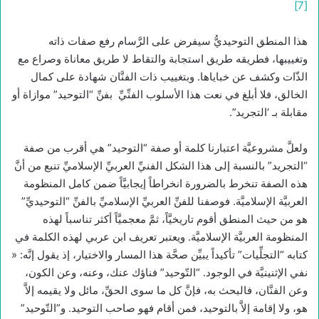
[7]
هذا المنطق التوحيديُّ سيفرض على الرَّسام رفع صفات ذاته
وتغييبها، فطريقه طريق استجابة والتقاط لا طريق معاناة وصراع مع
الذّات وكشف عن خباياها. وبتغييب ذات الفنَّان شهادة على كمال
الخالق، فلا أبلغ في نعت هذا الأسلوب الفنِّيِّ بفنِّ “التوحيد” موازاة أو
مقابلة بـ ‘التجريد”.
ولعلَّ مشروعيَّة اعتبارنا كلمة أو صفة “التوحيد” هي أقرب من صفة
“التجريد” بالنسبة إلى هذا الشكل الفنيِّ العربيِّ الإسلاميِّ تنبع من أنَّ
هذه الصفة تنخرط بالضرورة انخراطاً إيجابيَّاً ضمن كامل المنظومة
العربيَّة الإسلاميَّة. فوصفنا للفنِّ العربيِّ الإسلاميِّ بالفنِّ “التوحيديِّ”
هو من حيث المنطق أقوم تاريخيَّاً، ثمَّ معجميَّاً أكثر تناسباً لهذه
المنظومة العربيَّة الإسلاميَّة. ويعتبر تعريف ابن عربي لهذه الكلمة في
كتابه “التجلِّيات” تأكيداً يبيِّن صحَّة هذا المسار والاختيار، إذ يقول إنَّه: «
نفي الإثنينيَّة في الوجود. “التّوحيد” فناؤك عنك، وعنه، وعن الكون،
وعن الفنَّان، فالبحث به، فإنَّ كل ما سوى الحقِّ، مائل ولا يقيمه إلاَّ
هو، ولا إقامة إلاَّ بالتوحيد، فمن أقام فهو صاحب التوحيد. و”التّوحيد”