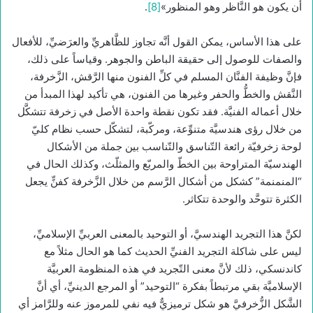
أن يكون هو النَّاظر وهو المنظور»
[8]
.
على هذا الأساس، يمكن القول أنَّه تجاوز للظَّاهريِّ والعرَضيِّ، للأفعال
والصفات للوصول إلى حقيقة الباطن والجوهر. وقياساً على ذلك،
فإنَّ وظيفة الفنَّان المسلم في كلِّ الفنون منها الرَّقش، الزَّخرفة،
النَّقش والخطُّ والحفر وغيرها من الفنون، هي تأكيد لهذا المبدأ من
خلال أعماله الفنيَّة. فقد تكون نقطة واحدة الأصل في زخرفة تتشكَّل
من خلال رؤى هندسيَّة متنوِّعة، ومركّبة، لتشكّل حسب نظام كليّ
لوحة زخرفيّة رائعة التّناسق والتّناسب بين جملة من الأشكال
الهندسيّة المتراوحة بين الخطّ والمربّع والمثلّث، وكذلك الحال في
“المنمنمة” كشكل من أشكال الرَّسم من خلال الزَّخرفة كفنٍّ يجعل
الكثرة تتوحَّد والوحدة تتكاثر.
لكنَّ هذا التجريد الهندسيَّ، أو التوحيد بالمعنى العربيِّ الإسلاميِّ،
ليس على شاكلة التجريد الفنيِّ الحديث كما هو الحال مثلاً مع
كاندنسكي، ذلك لأنَّ معنى التّجريد في هذه المنظومة العربيَّة
الإسلاميَّة بقي مرتبطاً بفكرة “التوحيد” أو المرجع الدينيِّ، أي أنَّ
الشَّكل الزُّخرفيَّ هو شكل ترميزيٌّ فيه نفي للمرموز عنه وللرَّامز أي