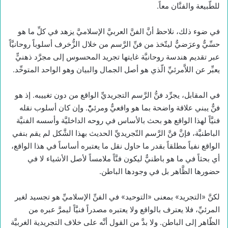
للطّبيعة والفنَّان معاً.
في ضوء ذلك، نلاحظ أنَّ الفنَّ العربيَّ الإسلاميَّ يزهد في كلِّ ما هو
حسِّيٌّ وعرَضيٌّ ليتّخذ من فنِّ الرَّسم من خلال الزُّخرف أسلوباً روحانيَّاً
عبر تقديم هندسة روحانيَّة غايتها تجريد المحسوس إلى مجرَّد ذهنيٍّ
يعبِّر عن اللاَّمرئيِّ الّذي هو أصل الجمال والبيان وهو الواحد المتوحِّد.
في المقابل، يجرِّد فنُّ الرَّسم التجريديِّ الواقع من دون تغييبه. إذ هو
فنٌّ يبني علاقة واضحة بما هو واقعيٌّ ومرئيّْ. وإن كان أسلوب نقله
فنيَّاً لهذا الواقع هو بحث بالأساس في روحه الداخليَّة وأسسه الفنيَّة
الباطنيَّة، فإنَّ فنَّ الرَّسم التّجريديِّ الحديث بهذا الشَّكل لم يقم بنفي
الواقع نفياً مطلقاً بقدر ما حاول نقل ما يعتبره أساساً في هذا الواقع،
أي بحثاً في ما هو باطنيٌّ ليكون فنَّاً ملامساً لأصل الأشياء لا في
حضورها الظَّاهر بل في وجودها الباطن.
لكنَّ «التجريد» بمعنى «التوحيد» في الفنِّ الإسلاميِّ هو تجسيد لغير
المرئيِّ، فلا يعترف بالواقع ولا يعتبره مصدراً فنيَّاً ليمرَّ عبره من
الظّاهر إلى الباطن. ولا بدَّ من القول أنَّه على خلاف التجريدية الغربيَّة