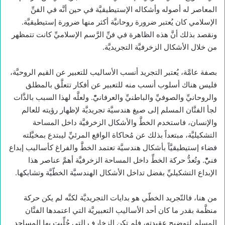
المعاصر له أصوله وأشكاله الإستيطيقيَّة في حين أنَّه في الفنِّ
الإسلامي كان يُعتبر ضرورة روحانيَّة أكثر منها ضرورة إستيطيقيَّة.
ونقصد بذلك أنَّ هذه الظاهرة في فنِّ الرَّسم الإسلاميِّ كانت تتمظهر
من خلال الأشكال الزخرفيَّة التجريديَّة.
بصفة عامَّة، يُعتبر التجريد أنسب الأساليب للتعبير عن القيم الروحيَّة،
فليس هناك أسلوب أنسب منه للتعبير عن أفكار تتعلَّق بالمطلق
والروحانيِّ والصوفيِّ والباطنيِّ والعرفانيّْ. ولعلَّه لهذا السبب بالذَّات
لجأ الفنَّان المسلم إلى صيغ هندسيَّة تجريديَّة لإظهار رؤيته للعالم
والإنسان، فاستخدم الخطَّ والأشكال الزخرفيَّة داخل المساحة
التشكيليَّة، مبتعداً بذلك عن مُحاكاة الواقع المرئيِّ ليبتدع بمخيَّلته
فضاء إستيطيقيَّاً بأشكال هندسيَّة تعتمد الخطَّ والفراغ كأساليب إبداع
فنيّْ. وتُعدُّ حركة الخطِّ داخل المساحة الزخرفيَّة أهمَّ عناصر هذا
الإبداع التشكيليِّ بفضل تداخل الأشكال الهندسيَّة الخطّيَّة وتشابكها.
من هنا، فالتّجريد الخطّي هو بدايات التجريديَّة لكنَّه لم يكن حركة
منظَّمة بقدر ما كان أحد الأساليب التعبيريَّة التي اعتمدها الفنَّان
المسلم لتوضيح عقيدته، فلم تكن الزخارف التي حُلِّيت بها المساجد