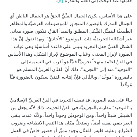
حاملها عند البحث إلى العلم والقدرة”
[5]
.
على هذا الأساس، يكون الجمال الفنِّيُّ الحقُّ هو الجمال الباطن أي
الجمال المدرَك بالبصيرة المتجاوِز للموضوعات العرَضيَّة والمظاهر
الطّبيعيَّة ليتمثَّل الشَّكل المطلق والمبدأ القارَّ، فتكون صوره معاني
عبر أشكاله التجريديَّة ذات الموضوع “الأحاديّْ”. وبهذا نقول إنَّ هذا
الشكل الفنيَّ جعل التجريد ينبني على قاعدة أساسيَّة وهي غياب
الصورة لإبراز المعنى، وغياب الموضوع لإبراز الشكل، وهذا الأساس
في الفنِّ اعتُمد منهجاً تجريديَّاً فنيَّاً هو أقرب في التسمية إلى
“التوحيد” منه إلى “التجريد”، ذلك أنَّ الفنَّان العربيَّ المسلم هو
بالضرورة “موحِّد”، وبالتَّالي فإنَّ إنتاجه الفنيَّ سيكون بالضرورة فنَّاً
مُوحِّداً.
بناءً على هذه الصورة، قد نصف التجريد في الفنِّ العربيِّ الإسلاميِّ
بـ”التوحيد” مقارنة بالتجريديَّة في الفنِّ الحديث، ذلك لأنَّه يجعل من
الشيئيْن شيئاً واحداً، ومن الوجوديْن وجوداً واحداً، ولأنَّه عندما ينفي
الغير ينفي نفسه أيضاً، وستحلُّ مكان هذا النفي الانطباعة وضروب
الصِّراع. وعليه، فليس للفنَّان وجود مميَّز أو حضور خاصٌّ في العمل