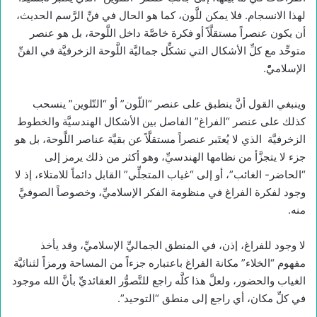
لهذا الانسجام. فلا يمكن للَّون، كما هو الحال في فنِّ الرَّسم الحديث،
أن يكون عنصراً مستقلَّاً أو فكرة خاصَّة داخل اللَّوحة، بل هو عنصر
متوحِّد مع كلِّ الأشكال التي تشكِّل جماليَّة اللَّوحة الزخرفيَّة في الفنِّ
الإسلاميّْ.
وينبغي القول أنَّ ينطبق على عنصر “اللّون” أو “التّلوين” ينسحب
كذلك على عنصر “الفراغ” الفاصل بين الأشكال الهندسيَّة والخطوط
الزخرفيَّة الذي لا يُعتَبر عنصراً مستقلَّاً عن بقيَّة عناصر اللَّوحة، بل هو
جزء لا يتجزَّأ من نظامها الهندسيِّ، وهو أكثر من ذلك يرمز إلى
“الحاضر- الغائب”، أو إلى “غياب المتجلِّي” القابل دائماً للامتلاء، إذ لا
وجود لفكرة الفراغ في منظومة الفكر الإسلاميِّ، وخصوصاً الصوفيَّ
منه.
لا وجود للفراغ، إذن، في المنطق الجماليِّ الإسلاميِّ، وقد يأخذ
مفهوم “الخلاء” مكانة الفراغ باعتباره جزءاً من المساحة ورمزاً لثنائيَّة
الغياب والحضور، ولعلَّ هذا كلَّه راجع للتَّصوُّر العقائديِّ بأنَّ الله موجود
في كلِّ مكان، أي راجع إلى منطق “التوحيد”.