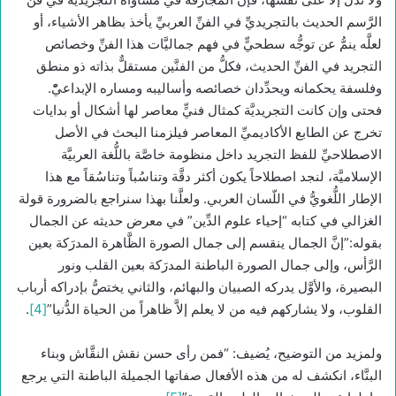
الرَّسم الحديث بالتجريديِّ في الفنِّ العربيِّ يأخذ بظاهر الأشياء، أو
لعلَّه ينمُّ عن توجُّه سطحيٍّ في فهم جماليَّات هذا الفنِّ وخصائص
التجريد في الفنِّ الحديث، فكلُّ من الفنَّين مستقلٌّ بذاته ذو منطق
وفلسفة يحكمانه ويحدِّدان خصائصه وأساليبه ومساره الإبداعيّْ.
فحتى وإن كانت التجريديَّة كمثال فنيٍّ معاصر لها أشكال أو بدايات
تخرج عن الطابع الأكاديميِّ المعاصر فيلزمنا البحث في الأصل
الاصطلاحيِّ للفظ التجريد داخل منظومة خاصَّة باللُّغة العربيَّة
الإسلاميَّة، لنجد اصطلاحاً يكون أكثر دقَّة وتناسُباً وتناسُقاً مع هذا
الإطار اللُّغويُّ في اللّسان العربي. ولعلَّنا بهذا سنراجع بالضرورة قولة
الغزالي في كتابه “إحياء علوم الدِّين” في معرض حديثه عن الجمال
بقوله:”إنَّ الجمال ينقسم إلى جمال الصورة الظَّاهرة المدرَكة بعين
الرَّأس، وإلى جمال الصورة الباطنة المدرَكة بعين القلب ونور
البصيرة، والأوَّل يدركه الصبيان والبهائم، والثاني يختصُّ بإدراكه أرباب
القلوب، ولا يشاركهم فيه من لا يعلم إلاَّ ظاهراً من الحياة الدُّنيا”
[4]
.
ولمزيد من التوضيح، يُضيف: “فمن رأى حسن نقش النقَّاش وبناء
البنَّاء، انكشف له من هذه الأفعال صفاتها الجميلة الباطنة التي يرجع