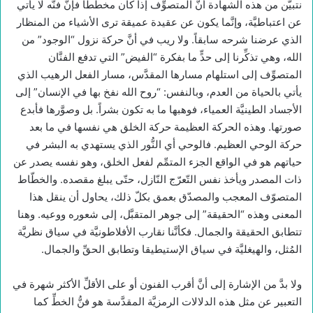
نتبيَّن من هذه الشهادة أنَّ المتصوِّف إذا كان مخطَّطا فإنَّ فنَّه لا يأتي
عن اعتباطيَّة، وإنَّما يكون عن عقيدة عميقة ترى الأشياء من المنظار
الذي عرضنا شرحه سابقاً. ولا ريب في أنَّ حركة نزول “الوجود” من
الله، وهي تذكِّرنا إلى حدٍّ ما بفكرة “الفيض” التي تدفع الفنَّان
المتصوِّف إلى استلهام مسارها المقدَّس، مسار الفعل الرهيب الذي
يأتي بالحياة من العدم، وبالنفس: “روح الله نفخ بها في الإنسان” إلى
الأجساد الطينيَّة العمياء، فوهبها ما به تكون بشراً. بل وصوَّرها فأبدع
صورتها. وهذه الحركة العظيمة حركة الخلق هي نفسها في ما بعد
حركة الوحي العظيم. فالوحي أي النُّور الذي يستهدي به البشر في
حياتهم هو في الواقع الجزء المتمِّم لفعل الخلق، وهو نفسه يصدر عن
ذات المصدر ويأخذ نفس التّعرّج النّازل، حتّى يبلغ مقصده. والخطّاط
المتصوّف المعجب والمصدّق بعمق بكلّ ذلك، يحاول أن ينقل هذا
المعنى وهذه “الحقيقة” إلى جوهر المتقبَّل، إلى شعوره ووعيه. وهنا
تتطابق الحقيقة والجمال. فكأنَّنا نقارب الأفلاطونيَّة في سياق نظريَّة
المُثل، والهيغليَّة في سياق الإستيطيقا وتطابق الحقِّ والجمال.
ولا بدَّ من الإشارة إلى أنَّ أقرب الفنون أو على الأقلِّ الأكثر شهرة في
التعبير عن مثل هذه الدلالات الرمزيَّة المقدَّسة هو فنُّ الخطِّ كما