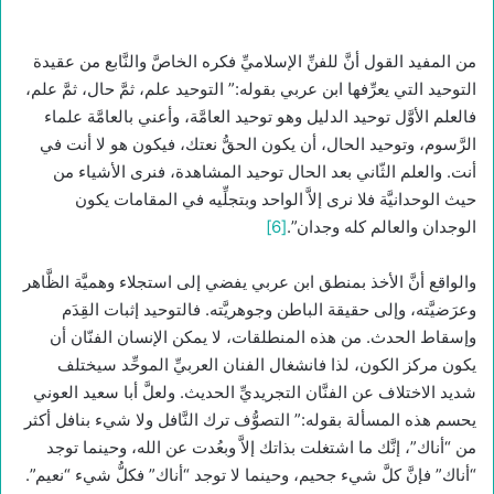
من المفيد القول أنَّ للفنِّ الإسلاميِّ فكره الخاصَّ والنَّابع من عقيدة
التوحيد التي يعرِّفها ابن عربي بقوله:” التوحيد علم، ثمَّ حال، ثمَّ علم،
فالعلم الأوَّل توحيد الدليل وهو توحيد العامَّة، وأعني بالعامَّة علماء
الرَّسوم، وتوحيد الحال، أن يكون الحقُّ نعتك، فيكون هو لا أنت في
أنت. والعلم الثّاني بعد الحال توحيد المشاهدة، فنرى الأشياء من
حيث الوحدانيَّة فلا نرى إلاَّ الواحد وبتجلِّيه في المقامات يكون
الوجدان والعالم كله وجدان”.
[6]
والواقع أنَّ الأخذ بمنطق ابن عربي يفضي إلى استجلاء وهميَّة الظَّاهر
وعرَضيَّته، وإلى حقيقة الباطن وجوهريَّته. فالتوحيد إثبات القِدَم
وإسقاط الحدث. من هذه المنطلقات، لا يمكن الإنسان الفنّان أن
يكون مركز الكون، لذا فانشغال الفنان العربيِّ الموحِّد سيختلف
شديد الاختلاف عن الفنَّان التجريديِّ الحديث. ولعلَّ أبا سعيد العوني
يحسم هذه المسألة بقوله:” التصوُّف ترك النَّافل ولا شيء بنافل أكثر
من “أناك”، إنَّك ما اشتغلت بذاتك إلاَّ وبعُدت عن الله، وحينما توجد
“أناك” فإنَّ كلَّ شيء جحيم، وحينما لا توجد “أناك” فكلُّ شيء “نعيم”.