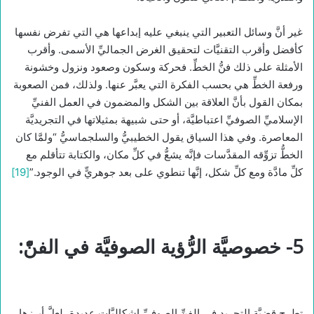
غير أنَّ وسائل التعبير التي ينبغي عليه إبداعها هي التي تفرض نفسها
كأفضل وأقرب التقنيَّات لتحقيق الغرض الجماليِّ الأسمى. وأقرب
الأمثلة على ذلك فنُّ الخطِّ. فحركة وسكون وصعود ونزول وخشونة
ورفعة الخطِّ هي بحسب الفكرة التي يعبَّر عنها. ولذلك، فمن الصعوبة
بمكان القول بأنَّ العلاقة بين الشكل والمضمون في العمل الفنيِّ
الإسلاميِّ الصوفيِّ اعتباطيَّة، أو حتى شبيهة بمثيلاتها في التجريديَّة
المعاصرة. وفي هذا السياق يقول الخطيبيُّ والسلجماسيُّ “ولمَّا كان
الخطُّ تزوِّقه المقدَّسات فإنَّه يشعُّ في كلِّ مكان، والكتابة تتأقلم مع
كلِّ مادَّة ومع كلِّ شكل، إنَّها تنطوي على بعد جوهريٍّ في الوجود.”
[19]
5- خصوصيَّة الرُّؤية الصوفيَّة في الفنّْ:
تطرح قضيَّة التجريد في الفنِّ الصوفيِّ إشكاليَّات عديدة، لعلَّ أبرزها