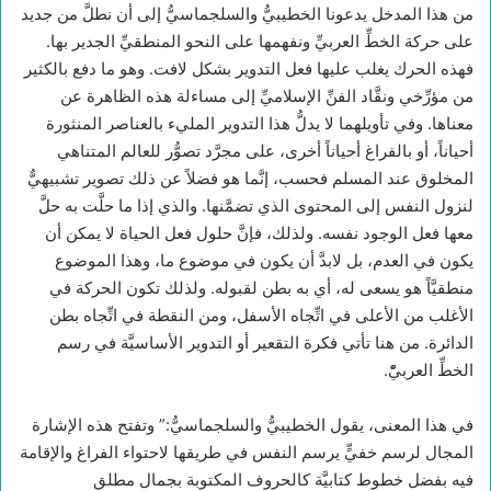
من هذا المدخل يدعونا الخطيبيُّ والسلجماسيُّ إلى أن نطلَّ من جديد
على حركة الخطِّ العربيِّ ونفهمها على النحو المنطقيِّ الجدير بها.
فهذه الحرك يغلب عليها فعل التدوير بشكل لافت. وهو ما دفع بالكثير
من مؤرِّخي ونقَّاد الفنِّ الإسلاميِّ إلى مساءلة هذه الظاهرة عن
معناها. وفي تأويلهما لا يدلُّ هذا التدوير المليء بالعناصر المنثورة
أحياناً، أو بالفراغ أحياناً أخرى، على مجرَّد تصوُّر للعالم المتناهي
المخلوق عند المسلم فحسب، إنَّما هو فضلاً عن ذلك تصوير تشبيهيٌّ
لنزول النفس إلى المحتوى الذي تضمَّنها. والذي إذا ما حلَّت به حلَّ
معها فعل الوجود نفسه. ولذلك، فإنَّ حلول فعل الحياة لا يمكن أن
يكون في العدم، بل لابدَّ أن يكون في موضوع ما، وهذا الموضوع
منطقيَّاً هو يسعى له، أي به بطن لقبوله. ولذلك تكون الحركة في
الأغلب من الأعلى في اتِّجاه الأسفل، ومن النقطة في اتِّجاه بطن
الدائرة. من هنا تأتي فكرة التقعير أو التدوير الأساسيَّة في رسم
الخطِّ العربيّْ.
في هذا المعنى، يقول الخطيبيُّ والسلجماسيُّ:” وتفتح هذه الإشارة
المجال لرسم خفيٍّ يرسم النفس في طريقها لاحتواء الفراغ والإقامة
فيه بفضل خطوط كتابيَّة كالحروف المكتوبة بجمال مطلق