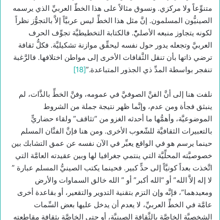
متنوِّعاً ولا مركزي. ونسوق مثالاً على هذا الخطّ العربيِّ الذي يرسمه
الصينيُّون المسلمون. إنَّ مثل هذا الخطِّ ليس عربيَّاً إلاَّ بالتجوُّز نظراً
لكونه يتجاوز منبعه الأصليّْ. فالكتابة التخطيطيَّة تجوِّف الحرف
العربيَّ وتجعله يدور حول نفسه ليحقِّق موازنة تشكيليَّة. فكلُّ ثقافة
ترضي ذاتها بأن تنقل الثَّقافات الأخرى إلى مواطن اختلافها. فالرَّغبة
تنفجر بواسطة المدِّ ذي الجذور المتباعدة.”
[18]
نلفت هنا إلى أنَّ الفنَّ الصوفيَّ في عمومه، وفنَّ الخطِّ بالذَّات، لم
ينبثق فجأة ومن عدم، وإنَّما ظهر نتيجة جملة من الشروط
الموضوعيَّة، وأهمُّها ما أحدثه الغزو من “تثاقف” ولقاء حضاريٍّ
بالتعبيرات الثقافيَّة للشّعوب الأخرى. ومن هنا فإنَّ الفنَّان المسلم
حينما يرسم هو في الواقع يعبِّر في الآن نفسه عن عمق التشابك بين
خصوصيَّته المحلِّيَّة التي ينتمي جغرافيا لها وبين عقيدته العامَّة التي
اتَّخذت بعداً كونيَّاً إلى حدٍّ كبير. فحينما يكتب الصينيُّ المسلم عبارة ”
لا إله إلاَّ الله” أو “الله أكبر” أو ” الله خالق السماوات والأرض
ومعيدهما”، فإنَّه وإن التزم بتقنية التدوير والتقعير، أو بقاعدة أخرى
عامَّة في الخطِّ العربيِّ، لا يعدم أن يدخل عليها بعض السِّمات
الشخصيَّة الخاصَّة بالثَّقافة الصينيَّة، أو حتى الخاصَّة بثقافة مقاطعته