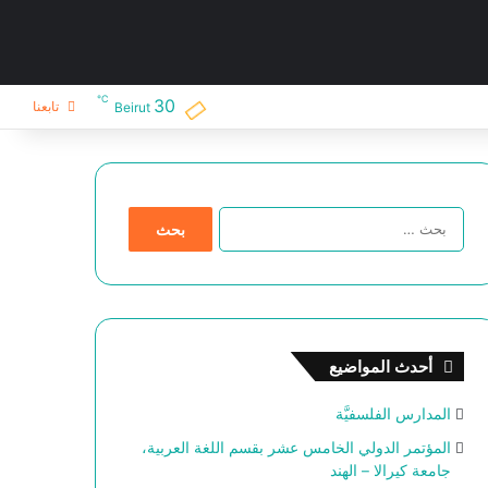
℃
30
تابعنا
Beirut
ا
ل
ب
ح
ث
ع
ن
أحدث المواضيع
:
المدارس الفلسفيَّة
المؤتمر الدولي الخامس عشر بقسم اللغة العربية،
جامعة كيرالا – الهند