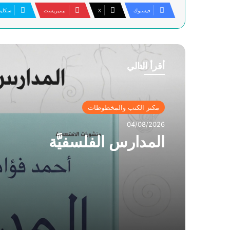
فيسبوك
‫X
بينتيريست
سكاي
أقرأ التالي
مكنز الكتب والمخطوطات
04/08/2026
المدارس الفلسفيَّة