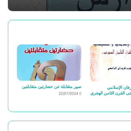
أوجز السير لخير البشر
أزمة العالم الحديث – رينيه غينون
التاريخ الحقيقي لليهود منذ نشأتهم الأولى
وحتى الان
صور متقابلة عن حضارتين متقابلتين
رفان الإسلامي
ى القرن الثامن الهجري
22/07/2024