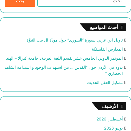
ل
ب
ح
ث
أحدث المواضيع
ع
ن
تأويل ابن عربي لسورة “الشورى” حول مودَّة آل بيت النبوَّة
:
المدارس الفلسفيَّة
المؤتمر الدولي الخامس عشر بقسم اللغة العربية، جامعة كيرالا – الهند
ندوة في الأردن حول “القدس … بين استهداف الوجود و اسيدامة الشاهد
الحضاري “
تشكيل العقل الحديث
الأرشيف
أغسطس 2026
يوليو 2026