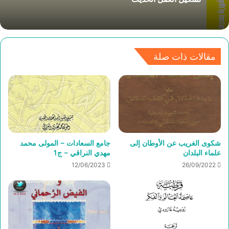
مقالات ذات صلة
شكوى الغريب عن الأوطان إلى
جامع السعادات – المولى محمد
علماء البلدان
مهدي النراقي – ج1
12/06/2023
26/09/2022