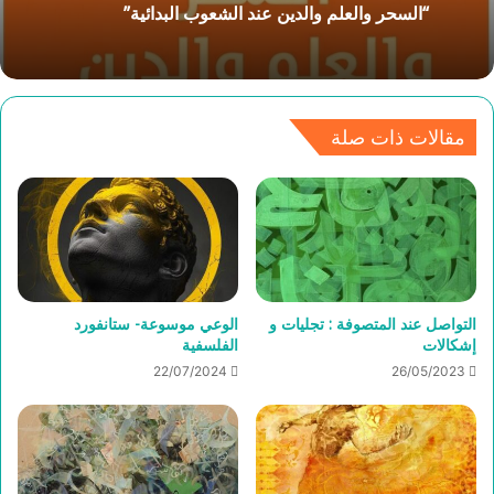
“السحر والعلم والدين عند الشعوب البدائية”
مقالات ذات صلة
التواصل عند المتصوفة : تجليات و
الوعي موسوعة- ستانفورد
إشكالات
الفلسفية
22/07/2024
26/05/2023