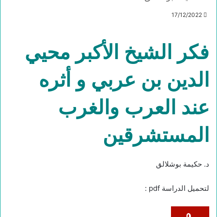
17/12/2022
فكر الشيخ الأكبر محيي
الدين بن عربي و أثره
عند العرب والغرب
المستشرقين
د. حكيمة بوشلالق
لتحميل الدراسة pdf :