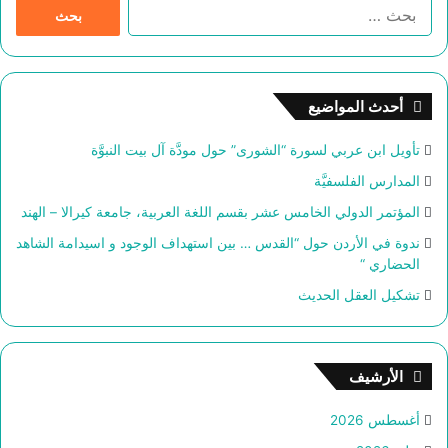
ا
ل
ب
ح
ث
أحدث المواضيع
ع
ن
تأويل ابن عربي لسورة “الشورى” حول مودَّة آل بيت النبوَّة
:
المدارس الفلسفيَّة
المؤتمر الدولي الخامس عشر بقسم اللغة العربية، جامعة كيرالا – الهند
ندوة في الأردن حول “القدس … بين استهداف الوجود و اسيدامة الشاهد
الحضاري “
تشكيل العقل الحديث
الأرشيف
أغسطس 2026