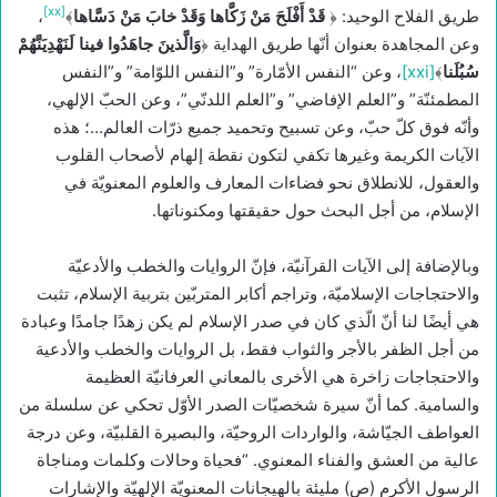
[xx]
طريق الفلاح الوحيد: ﴿
قَدْ أَفْلَحَ‏ مَنْ زَكَّاها وَقَدْ خابَ مَنْ دَسَّاها
﴾
،
وعن المجاهدة بعنوان أنّها طريق الهداية ﴿
وَالَّذينَ جاهَدُوا فينا لَنَهْدِيَنَّهُمْ
سُبُلَنا
﴾
[xxi]
، وعن “النفس الأمّارة” و”النفس اللوّامة” و”النفس
المطمئنّة” و”العلم الإفاضي” و”العلم اللدنّي”، وعن الحبّ الإلهي،
وأنّه فوق كلّ حبّ، وعن تسبيح وتحميد جميع ذرّات العالم…؛ هذه
الآيات الكريمة وغيرها تكفي لتكون نقطة إلهام لأصحاب القلوب
والعقول، للانطلاق نحو فضاءات المعارف والعلوم المعنويّة في
الإسلام، من أجل البحث حول حقيقتها ومكنوناتها.
وبالإضافة إلى الآيات القرآنيّة، فإنّ الروايات والخطب والأدعيّة
والاحتجاجات الإسلاميّة، وتراجم أكابر المتربّين بتربية الإسلام، تثبت
هي أيضًا لنا أنّ الّذي كان في صدر الإسلام لم يكن زهدًا جامدًا وعبادة
من أجل الظفر بالأجر والثواب فقط، بل الروايات والخطب والأدعية
والاحتجاجات زاخرة هي الأخرى بالمعاني العرفانيّة العظيمة
والسامية. كما أنّ سيرة شخصيّات الصدر الأوّل تحكي عن سلسلة من
العواطف الجيّاشة، والواردات الروحيّة، والبصيرة القلبيّة، وعن درجة
عالية من العشق والفناء المعنوي. “فحياة وحالات وكلمات ومناجاة
الرسول الأكرم (ص) مليئة بالهيجانات المعنويّة الإلهيّة والإشارات