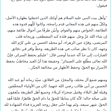
فيقول:
“وأهل بيت النبي عليه السلام هم أولئك الذين اختصّوا بطهارة الأصل،
ولكلّ منهم في هذه المعاني قدم راسخة، وكانوا كلّهم قدوة هذه
الطائفة، الخواص منهم والعوام، وأبيّن طرفًا من أحوال طائفة منهم،
إن شاء الله عزّ وجل. منهم فلذة كبد المصطفى، وريحانة قلب
المرتضى، وقرّة عين الزهراء، أبو محمّد الحسن بن علي كرّم الله
وجهه، كان ذا نظر صائب في هذه الطريقة، وحظّ وافر في دقائق
العبارات، إلى حدّ أنّه عندما أوصى قال: “عليكم بحفظ السرائر، فإنّ
الله تعالى مطّلع على الضمائر”. وحقيقة هذا أنّ العبد مخاطبٌ بحفظ
الأسرار مع الحقّ، وحفظ الأظهار من مخالفة الجبّار…
ومنهم شمع آل محمّد، والمجرّد من العلائق، سيّد زمانه أبو عبد الله
الحسين بن أبي طالب رضي الله عنهما. كان من الأولياء المحقّقين
وقبلة أهل البلاء، وقتيل صحراء كربلاء. وجميع أهل الطريقة متّفقون
على صحّة حاله؛ لأنّه كان متابعًا للحقّ ما دام الحقّ ظاهرًا، فلمّا فُقِد
الحقّ، شهر سيفه، ولم يهدأ حتّى جعل روحه العزيزة فداء الشهادة لله
عزّ وجل… ومنهم أيضًا وارث النبوّة، وسراج الأمّة، السيّد المظلوم،