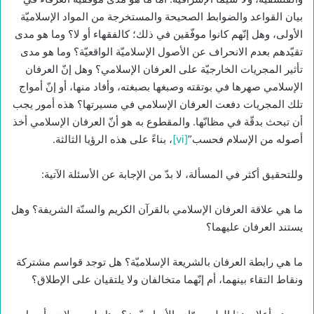
بيان القواعد والضوابط الصحيحة والمستخرجة من المواد الإسلاميّة
الأولى، وهل إنّهم كانوا موفّقين في ذلك؛ كالفقهاء أو لا؟ وما هو مدى
تقيّدهم بعدم الانحراف عن الأصول الإسلاميّة الواقعيّة؟ وما هو مدى
تأثير المجريات الخارجيّة على العرفان الإسلامي؟ وهل إنّ العرفان
الإسلامي صهرها في بوتقته وصبغها بصبغته، وأفاد منها، أو إنّ أمواج
تلك المجريات دفعت العرفان الإسلامي في مسيرتها؟ هذه أمور يجب
أن تبحث بدقّة في مظانّها. والمقطوع به هو أنّ العرفان الإسلامي أخذ
أصوله من الإسلام فحسب”
[vi]
، بناءً على هذه الرؤيا الثالثة.
وللتحقيق أكثر في المسألة، لا بدّ من الإجابة عن الأسئلة الآتية:
ما هي علاقة العرفان الإسلامي بالقرآن الكريم والسنّة الشريفة؟ وهل
يستند العرفان عليهما؟
ما هي رابطة العرفان بالشريعة الإسلاميّة؟ هل توجد قواسم مشتركة
ونقاط التقاء بينهما، أم إنّهما متخالفان ولا يلتقيان على الإطلاق؟