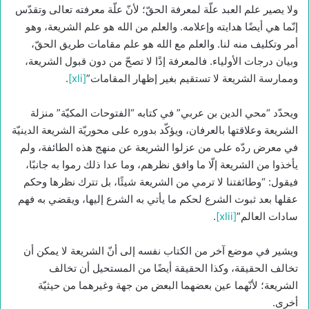
ولا يصير علم العبد علّة لمعرفة الحقّ؛ لأنّ علّة معرفته تعالى وتقدّس
إنّما هي أيضًا هدايته وإعلامه. والعلم من الله هو علم الشريعة، وهو
أمر وتكليف منه لنا. والعلم مع الله هو علم مقامات طريق الحقّ،
وبيان درجات الأولياء. فالمعرفة إذًا لا تصحّ من دون قبول الشريعة،
وممارسة الشريعة لا تستقيم بغير إظهار المقامات”
[xli]
.
ويحدّد “محي الدين بن عربي” في كتابه “الفتوحات المكيّة” منزلة
الشريعة وعلاقتها بالعرفان، ويؤكّد بدوره على محوريّة الشريعة الدينيّة
في معرض ردّه على من عزلوا الشريعة عن منهج هذه الطائفة، ولم
يأخذوا من الشريعة إلّا ما وافق نظرهم، وما عدا ذلك رموا به جانبًا،
فيقول: “وطائفتنا لا ترمي من الشريعة شيئًا، بل تترك نظرها وحكم
عقلها بعد ثبوت الشرع لحكم ما يأتي به الشرع إليها، ويقضي به فهم
سادات العالم”
[xlii]
.‏
ويشير في موضع آخر من الكتاب نفسه إلى أنّ الشريعة لا يمكن أن
تخالف الحقيقة، وكذا الحقيقة أيضًا من المستحيل أن تخالف
الشريعة؛ لأنّهما عين بعضهما البعض من جهة وغيرهما من حيثيّة
أخرى.