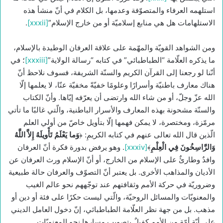
استلهمه العرفاء والمتصوّفة وعدمها، بل الكلام في أنّ منشأ هذه
الاستلهامات هل هي منابع إسلاميّة أو من خارج الإسلام”
[xxxii]
.
ومن الشواهد القويّة والمهّمة على علاقة العرفان الوطيدة بالإسلام،
ما يذكره العلّامة “الطباطبائي” في كتابه “رسالة الولاية”
[xxxiii]
؛ في
أنّنا لو رجعنا إلى القرآن الكريم والسنّة الشريفة، فسوف نلاحظ أنّ
هناك معارف باطنيّة وأسرارًا وعلومًا خفيّةً مخفيّة عنّا، لا يعلمها إلّا
الله عزّ وجلّ، أو من شاء الله وارتضى أن يعرّفه إيّاها. وأنّ الكتاب
والسنّة مشحونة بهذه المعارف والأسرار الباطنية، والّتي غالبًا ما تأتي
مرمّزة، ومختصرة، لا يمكن فهمها إلّا بتأويل خاصّ من أولي العلم
الّذين قال الله تعالى عنهم في كتابه الكريمِ: ﴿
وَما يَعْلَمُ تَأْويلَهُ إِلاَّ اللَّهُ
وَالرَّاسِخُونَ فِي الْعِلْمِ
﴾
[xxxiv]
. وهو يرفض بدورة فكرة أنّ العرفان
وافدٌ وطارئٌ على الإسلام من الخارج، أو أنّ الإسلام ورث العرفان عن
الأديان والمذاهب الأخرى. بل يعتبر أنّ التصوّف والعرفان حالة طبيعية
وضروريّة في حركة الأمم وثقافتهم عند توجّههم نحو عالم الغيب
والمعنويّات والمسائل الروحيّة، والّتي ليست حكرًا على فئة أو دين أو
مذهب. بل من جهة نظر العلّامة الطباطبائي، إنّ دخول العامل الديني
على أيّة أمّة من الأمم كفيلٌ بتصويب مسارها نحو المعنويّات