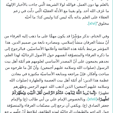
بالعلم بها دون العمل‏. فوالله لولا الشريعة الّتي جاءت بالأخبار الإلهيّة
ما عَرَف الله أحد. ولو بقينا مع الأدلّة العقليّة الّتي دلّت في زعم
العقلاء على العلم بذاته بأنّه ليس كذا وليس كذا؛ ما أحبّه
مخلوق”
[xlvi]
.
وفي الختام، نذكر مؤشّرًا قد يكون مهمًّا على ما ذهب إليه العرفاء من
أنّ منشأ العرفان منشأٌ إسلامي، ومصادره نابعة من صميم الدين. هذا
المؤشر مرتبط بأئمّة هذه الطائفة وأعلامها الأساسيّين. فبالرجوع إلى
ما ذكره العرفاء والمتصوّفة أنفسهم حول الأصول الرجاليّة لهذا العلم،
نجدهم يجمعون على أنّ المصدر الأساسي لعلومهم هم أئمّة أهل بيت
الرسول (صلوات الله وسلامه عليهم أجمعين). وأنّ كلّ ما طرحوه من
مباحث وأفكار، فإنّ مراجعه ومنابعه الأساسيّة مكنوزة في معادن
عظمة هذا الدين؛ أي أئمّة أهل بيت العصمة والطهارة (صلوات الله
وسلامه عليهم أجمعين) الذين أذهب الله عنهم الرجس وطهّرهم
تطهيرًا: ﴿
إِنَّما يُريدُ اللَّهُ لِيُذْهِبَ عَنْكُمُ الرِّجْسَ أَهْلَ الْبَيْتِ وَيُطَهِّرَكُمْ
تَطْهيرًا
﴾
[xlvii]
، وبالخصوص الإمام علي بن أبي طالب (ع) والإمام
جعفر الصادق (ع). ويكفي أن نرجع إلى مصنّفات العرفاء والمتصوّفة
حول التراجم والطبقات الرجاليّة لهذه الطائفة، لنلاحظ أنّ جلّهم يرجع