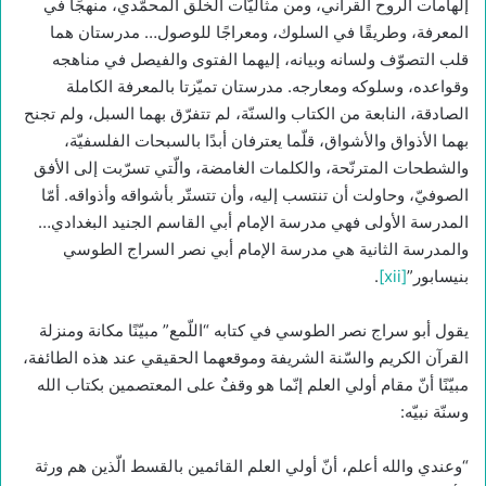
إلهامات الروح القرآني، ومن مثاليّات الخلق المحمّدي، منهجًا في
المعرفة، وطريقًا في السلوك، ومعراجًا للوصول… مدرستان هما
قلب التصوّف ولسانه وبيانه، إليهما الفتوى والفيصل في مناهجه
وقواعده، وسلوكه ومعارجه. مدرستان تميّزتا بالمعرفة الكاملة
الصادقة، النابعة من الكتاب والسنّة، لم تتفرّق بهما السبل، ولم تجنح
بهما الأذواق والأشواق، قلّما يعترفان أبدًا بالسبحات الفلسفيّة،
والشطحات المترنّحة، والكلمات الغامضة، والّتي تسرّبت إلى الأفق
الصوفيّ، وحاولت أن تنتسب إليه، وأن تتستّر بأشواقه وأذواقه. أمّا
المدرسة الأولى فهي مدرسة الإمام أبي القاسم الجنيد البغدادي…
والمدرسة الثانية هي مدرسة الإمام أبي نصر السراج الطوسي
بنيسابور”
[xii]
.
يقول أبو سراج نصر الطوسي في كتابه “اللّمع” مبيّنًا مكانة ومنزلة
القرآن الكريم والسّنة الشريفة وموقعهما الحقيقي عند هذه الطائفة،
مبيّنًا أنّ مقام أولي العلم إنّما هو وقفٌ على المعتصمين بكتاب الله
وسنّة نبيّه:
“وعندي والله أعلم، أنّ أولي العلم القائمين بالقسط الّذين هم ورثة