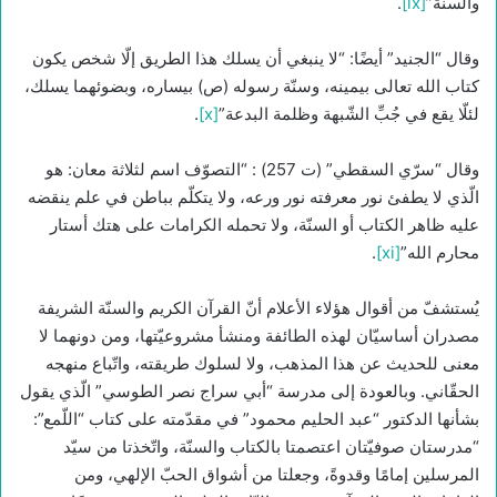
والسنّة”
[ix]
.
وقال “الجنيد” أيضًا: “لا ينبغي أن يسلك هذا الطريق إلّا شخص يكون
كتاب الله تعالى بيمينه، وسنّة رسوله (ص) بيساره، وبضوئهما يسلك،
لئلّا يقع في جُبِّ الشّبهة وظلمة البدعة”
[x]
.
وقال “سرّي السقطي” (ت 257) : “التصوّف اسم لثلاثة معان: هو
الّذي لا يطفئ نور معرفته نور ورعه، ولا يتكلّم بباطن في علم ينقضه
عليه ظاهر الكتاب أو السنّة، ولا تحمله الكرامات على هتك أستار
محارم الله”
[xi]
.
يُستشفّ من أقوال هؤلاء الأعلام أنّ القرآن الكريم والسنّة الشريفة
مصدران أساسيّان لهذه الطائفة ومنشأ مشروعيّتها، ومن دونهما لا
معنى للحديث عن هذا المذهب، ولا لسلوك طريقته، واتّباع منهجه
الحقّاني. وبالعودة إلى مدرسة “أبي سراج نصر الطوسي” الّذي يقول
بشأنها الدكتور “عبد الحليم محمود” في مقدّمته على كتاب “اللّمع”:
“مدرستان صوفيّتان اعتصمتا بالكتاب والسنّة، واتّخذتا من سيّد
المرسلين إمامًا وقدوةً، وجعلتا من أشواق الحبّ الإلهي، ومن