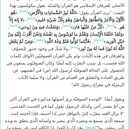
الأصلي للعرفان الإسلامي هو القرآن والسنّة. يقول نيكولسون بهذا
[xxiii]
الصدد: “نرى القرآن يقول: ﴿
اللَّهُ نُورُ السَّماواتِ وَالْأَرْضِ
﴾
، ﴿
هُوَ
[xxiv]
الْأَوَّلُ وَالْآخِرُ وَالظَّاهِرُ وَالْباطِنُ وَهُوَ بِكُلِّ شَيْ‏ءٍ عَليم
‏﴾
، ﴿
لا إِلهَ إِلاَّ
[xxvii]
[xxvi]
[xxv]
هُو
…﴾
، ﴿
كُلُّ مَنْ عَلَيْها فان
‏﴾
، ﴿
وَنَفَخْتُ فيهِ مِنْ رُوحي
‏﴾
،
﴿
وَلَقَدْ خَلَقْنَا الْإِنْسانَ وَنَعْلَمُ ما تُوَسْوِسُ بِهِ نَفْسُهُ وَنَحْنُ أَقْرَبُ إِلَيْهِ مِنْ
[xxix]
[xxviii]
حَبْلِ الْوَريد
﴾
، ﴿
فَأَيْنَما تُوَلُّوا فَثَمَّ وَجْهُ اللَّهِ
﴾
، ﴿
وَمَنْ لَمْ يَجْعَلِ
[xxx]
اللَّهُ لَهُ نُورًا فَما لَهُ مِنْ نُور
﴾
، ولا شكّ في وجود جذور للتصوّف
والعرفان في هذه الآيات، ولم يكن القرآن للصوفيّين الأوائل كلمات
الله فحسب، بل سبب التقرّب إليه أيضًا. وكان الصوفيّون يسعون في
الحصول على الحالة الصوفيّة لرسول الله (ص) في أنفسهم، عن
طريق العبادة والتعمّق في أقسام من القرآن، ولا سيّما الآيات
الرمزيّة في معراج رسول الله”.
ويقول أيضًا: “الوحدة الصوفيّة نرى أصولها مذكورة في القرآن أكثر
من أيّ مصدر آخر، وكذلك الرسول يقول كما في الحديث القدسي:
“لا يزال العبد يتقرّب إليّ بالنوافل حتى إذا أحببته، فإذا أحببته كنت
سمعه الّذي يسمع به وبصره الّذي يبصر به ولسانه الّذي ينطق به ويده
الّتي يبطش بها”
[xxxi]
. وقد كرّرنا القول إنّ الكلام ليس في صحة ما