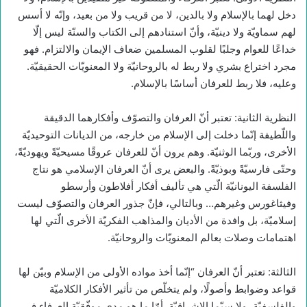
دخل لهما بالإسلام ولا بالدين، لا من قريب ولا من بعيد، وإنّه لا أسس
لهم سماويّة ولا دينيّة، وأنّ استنادهم إلى الكتاب والسنّة ليس إلّا
خداعًا للعوام وجلبًا لقلوب المسلمين ضعاف الإيمان والالتزام. فهو
مجرد اختراع بشري ولا ربط له بالروحانيّة ولا المعنويّات الحقيقيّة.
وعليه، فلا ربط للعرفان أساسًا بالإسلام.
النظرية الثانية: تعتبر أنّ العرفان والتصوّف وأفكارهما الدقيقة
واللّطيفة إنّما دخلت إلى الإسلام من خارجه، من الديانات التوحيديّة
الأخرى، وربّما الوثنيّة. وهم يرون أنّ للعرفان عروقًا مسيحيّةً ويهوديّةً،
وحتّى فارسيّةً وبوذيّةً. والبعض يرى أنّ العرفان الإسلامي هو نتاج
الفلسفة اليونانيّة الّتي هي تأليف أفكار أفلاطون وأرسطو
وفيثاغورس وغيرهم… وبالتالي، فإنّ جذور العرفان والتصوّف ليست
إسلاميّة، بل وافدة من الأديان والمذاهب الفكريّة الأخرى الّتي لها
اهتمامات وصلات بعالم المعنويّات والروحانيّة.
الثالثة: تعتبر أنّ العرفان “إنّما أخذ مواده الأولى من الإسلام وبيّن لها
قواعد وضوابط وأصولًا، ولم يتخلّص من تأثير الأفكار الكلاميّة
والفلسفيّة، ولا سيّما الإشراقيّة. أمّا ما هو مدى موفّقيّة العرفاء في