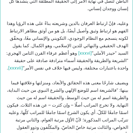
الباطن لتصل في نهاية الأمر إلى الحقيقة المطلقة الّتي ينشدها كلّ
إنسان ووجدان إنساني.
وعليه، فإنّ ارتباط العرفان بالدين وشريعته بناءً على هذه الرؤيا وهذا
الفهم هو ارتباط وثيق وأصيل أيضًا، بل هو من أوثق مظاهر الارتباط
لكونه ينسجم مع النظام الوجودي، التكويني والإنساني معًا، ويحقّق
الهدف الحقيقي والنهائي للدين الإسلامي، وهو الكمال. كما يقول
السيد “حيدر الآملي”
[xxxvi]
وهو أعظم عرفاء القرن الثامن الهجري:
“الشريعة والطريقة والحقيقة أسماء مترادفة صادقة على حقيقة
واحدة باعتبارات مختلفة، وليس فيها خلاف في نفس الأمر”
[xxxvii]
.
ويضيف شارحًا معنى هذه الحقائق والأبعاد، ومنزلتها وعلاقتها فيما
بينها: “فالشريعة اسم للوضع الإلهي والشرع النبوي من حيث البداية،
والطريقة اسم له من حيث الوسط، والحقيقة اسم له من حيث
النهاية. ولا تخرج المراتب أصلًا – وإن كثرت – عن هذه الثلاث. فيكون
اسمًا جامعًا للكلّ، أي يكون الشرع اسمًا جامعًا للمراتب كلّها، وعليه
تترتّب المراتب المذكورة؛ لأنّ الأوّل مرتبة العوام، والثاني مرتبة
الخواص، والثالث مرتبة خاصّ الخاصّ، والمكلّفون وذوو العقول