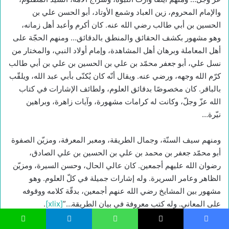
والإمام المحروم، زين العباد وشمع الأوتاد، أبو الحسن علي بن
الحسين بن أبي طالب رضي الله عنه. كان أكرم وأعبد أهل زمانه،
وهو مشهور بكشف الحقائق والمنطق بالدقائق… ومنهم الحجّة على
أهل المعاملة وبرهان أهل المشاهدة، وإمام أولاد النبي، والمختار من
نسل علي، أبو جعفر محمّد بن علي بن الحسين بن علي بن أبي طالب
كرّم الله وجهه، ورضي عنه. ويقال أنّه كان يُكنّى بأبي عبد الله، ويلقّب
بالباقر. كان مخصوصًا بدقائق العلوم، ولطائف الإشارات في كتاب
الله عزّ وجلّ، وكانت له كرامات مشهورة، وآيات زاهرة، وبراهين
نيّرة…
ومنهم سيف السنّة، وجمال الطريقة، ومعبر المعرفة، ومزيّن الصفوة
أبو محمّد جعفر بن محمد بن علي بن الحسين بن علي الصادق،
رضوان الله عليهم أجمعين. كان عالي الحال، وحسن السيرة، ومزيّن
الظاهر وعامر السريرة. وله إشارات جميلة في كلّ العلوم. وهو
مشهور بين المشايخ رضي الله عنهم أجمعين، بدقّة كلامه ووقوفه
على المعاني. وله كتب معروفة في بيان الطريقة…”
[xlix]
.