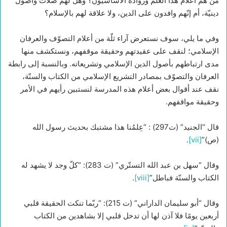
من هم أعلام هذا العلم وروّاده الأساسيّون؟ وهل لهم صلات وأصول
دينيّة، أم إنّهم وافدون على الدين، ولا علاقة لهم بالإسلام؟
وفي ما يلي، سوف نستعرض آراء ثلّة من أعلام التصوّف والعرفان
الإسلامي؛ لنقف على عقيدتهم وحقيقة موقفهم، ونستكشف منها
مدى ارتباطهم بأصول الدين الإسلامي وتشريعاته. وبالنسبة إلى رابطة
العرفان والتصوّف بمصادر التشريع الإسلامي من الكتاب والسنّة،
نقف عند أقوال بعض أعلام هذه المدرسة لنستبين رأيهم في الأمر
وحقيقة مواقفهم.
قال “الجنيد” (ت297) : “عِلمُنا هذا مشتبك بحديث رسول الله
(ص)”
[vii]
.
وقال “سهل بن عبد الله التستّري” (ت 283): “كلّ وجد لا يشهد له
الكتاب والسنّة فباطل”
[viii]
.
وقال “أبو سليمان الداراني” (ت 215): “ربّما تنكت الحقيقة قلبي
أربعين يومًا فلا آذن لها أن تدخل قلبي إلا بشاهدين من الكتاب