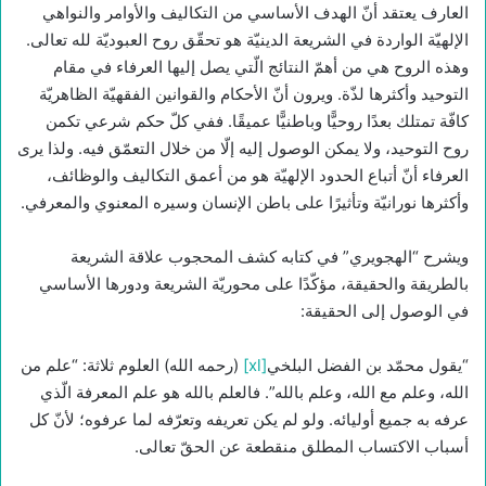
العارف يعتقد أنّ الهدف الأساسي من التكاليف والأوامر والنواهي
الإلهيّة الواردة في الشريعة الدينيّة هو تحقّق روح العبوديّة لله تعالى.
وهذه الروح هي من أهمّ النتائج الّتي يصل إليها العرفاء في مقام
التوحيد وأكثرها لذّة. ويرون أنّ الأحكام والقوانين الفقهيّة الظاهريّة
كافّة تمتلك بعدًا روحيًّا وباطنيًّا عميقًا. ففي كلّ حكم شرعي تكمن
روح التوحيد، ولا يمكن الوصول إليه إلّا من خلال التعمّق فيه. ولذا يرى
العرفاء أنّ أتباع الحدود الإلهيّة هو من أعمق التكاليف والوظائف،
وأكثرها نورانيّة وتأثيرًا على باطن الإنسان وسيره المعنوي والمعرفي.
ويشرح “الهجويري” في كتابه كشف المحجوب علاقة الشريعة
بالطريقة والحقيقة، مؤكّدًا على محوريّة الشريعة ودورها الأساسي
في الوصول إلى الحقيقة:
“يقول محمّد بن الفضل البلخي
[xl]
(رحمه الله) العلوم ثلاثة: “علم من
الله، وعلم مع الله، وعلم بالله”. فالعلم بالله هو علم المعرفة الّذي
عرفه به جميع أوليائه. ولو لم يكن تعريفه وتعرّفه لما عرفوه؛ لأنّ كل
أسباب الاكتساب المطلق منقطعة عن الحقّ تعالى.