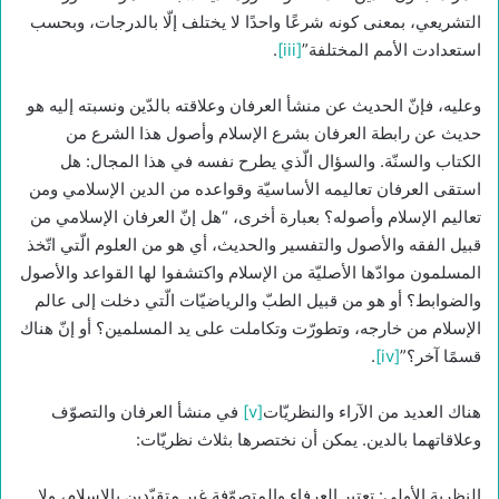
التشريعي، بمعنى كونه شرعًا واحدًا لا يختلف إلّا بالدرجات، وبحسب
استعدادت الأمم المختلفة”
[iii]
.
وعليه، فإنّ الحديث عن منشأ العرفان وعلاقته بالدّين ونسبته إليه هو
حديث عن رابطة العرفان بشرع الإسلام وأصول هذا الشرع من
الكتاب والسنّة. والسؤال الّذي يطرح نفسه في هذا المجال: هل
استقى العرفان تعاليمه الأساسيّة وقواعده من الدين الإسلامي ومن
تعاليم الإسلام وأصوله؟ بعبارة أخرى، “هل إنّ العرفان الإسلامي من
قبيل الفقه والأصول والتفسير والحديث، أي هو من العلوم الّتي اتّخذ
المسلمون موادّها الأصليّة من الإسلام واكتشفوا لها القواعد والأصول
والضوابط؟ أو هو من قبيل الطبّ والرياضيّات الّتي دخلت إلى عالم
الإسلام من خارجه، وتطورّت وتكاملت على يد المسلمين؟ أو إنّ هناك
قسمًا آخر؟”
[iv]
.
هناك العديد من الآراء والنظريّات
[v]
في منشأ العرفان والتصوّف
وعلاقاتهما بالدين. يمكن أن نختصرها بثلاث نظريّات:
النظرية الأولى: تعتبر العرفاء والمتصوّفة غير متقيّدين بالإسلام، ولا