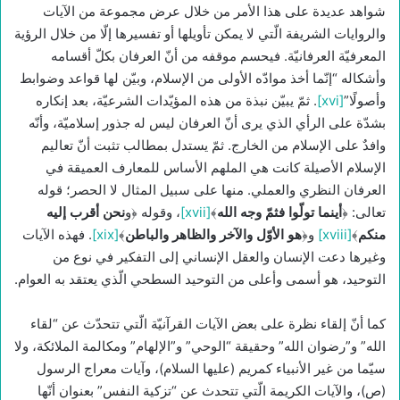
شواهد عديدة على هذا الأمر من خلال عرض مجموعة من الآيات
والروايات الشريفة الّتي لا يمكن تأويلها أو تفسيرها إلّا من خلال الرؤية
المعرفيّة العرفانيّة. فيحسم موقفه من أنّ العرفان بكلّ أقسامه
وأشكاله “إنّما أخذ موادّه الأولى من الإسلام، وبيّن لها قواعد وضوابط
وأصولًا”
[xvi]
. ثمّ يبيّن نبذة من هذه المؤيّدات الشرعيّة، بعد إنكاره
بشدّة على الرأي الذي يرى أنّ العرفان ليس له جذور إسلاميّة، وأنّه
وافدٌ على الإسلام من الخارج. ثمّ يستدل بمطالب تثبت أنّ تعاليم
الإسلام الأصيلة كانت هي الملهم الأساس للمعارف العميقة في
العرفان النظري والعملي. منها على سبيل المثال لا الحصر؛ قوله
تعالى: ﴿
أينما تولّوا فثمّ وجه الله
﴾
[xvii]
، وقوله ﴿و
نحن أقرب إليه
منكم
﴾
[xviii]
و﴿
هو الأوّل والآخر والظاهر والباطن
﴾
[xix]
. فهذه الآيات
وغيرها دعت الإنسان والعقل الإنساني إلى التفكير في نوع من
التوحيد، هو أسمى وأعلى من التوحيد السطحي الّذي يعتقد به العوام.
كما أنّ إلقاء نظرة على بعض الآيات القرآنيّة الّتي تتحدّث عن “لقاء
الله” و”رضوان الله” وحقيقة “الوحي” و”الإلهام” ومكالمة الملائكة، ولا
سيّما من غير الأنبياء كمريم (عليها السلام)، وآيات معراج الرسول
(ص)، والآيات الكريمة الّتي تتحدث عن “تزكية النفس” بعنوان أنّها