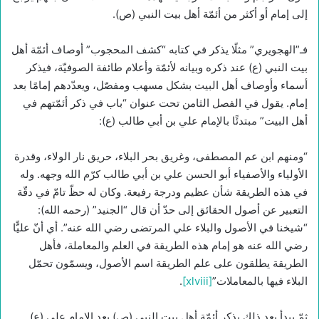
إلى إمام أو أكثر من أئمّة أهل بيت النبي (ص).
فـ”الهجويري” مثلًا يذكر في كتابه “كشف المحجوب” أوصاف أئمّة أهل
بيت النبي (ع) عند ذكره وبيانه لأئمّة وأعلام طائفة الصوفيّة، فيذكر
أسماء وأوصاف أهل البيت بشكل مسهب ومفصّل، ويعدّدهم إمامًا بعد
إمام. يقول في الفصل الثامن تحت عنوان “باب في ذكر أئمّتهم في
أهل البيت” مبتدئًا بالإمام علي بن أبي طالب (ع):
“ومنهم ابن عم المصطفى، وغريق بحر البلاء، حريق نار الولاء، وقدرة
الأولياء والأصفياء أبو الحسن علي بن أبي طالب كرّم الله وجهه. وله
في هذه الطريقة شأن عظيم ودرجة رفيعة. وكان له حظّ تامّ في دقّة
التعبير عن أصول الحقائق إلى حدّ أن قال “الجنيد” (رحمه الله):
“شيخنا في الأصول والبلاء علي المرتضى رضي الله عنه”. أي أنّ عليًّا
رضي الله عنه هو إمام هذه الطريقة في العلم والمعاملة، فأهل
الطريقة يطلقون على علم الطريقة اسم الأصول، ويسمّون تحمّل
البلاء فيها بالمعاملات”
[xlviii]
.
ثمّ يبدأ بعد ذلك بذكر أئمّة أهل بيت النبي (ص) بعد الإمام علي (ع)