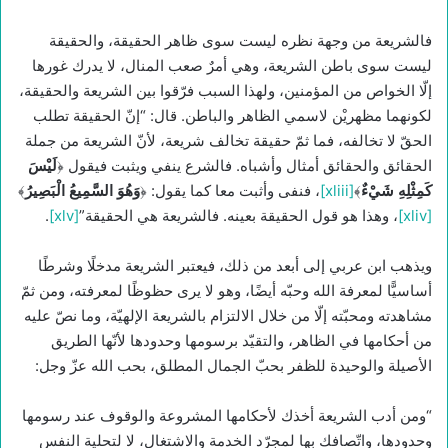
فالشريعة من وجهة نظره ليست سوى ظاهر الحقيقة، والحقيقة
ليست سوى باطن الشريعة، وهي أمرٌ صعب المنال، لا يدرك غورها
إلّا الخواص من المؤمنين، ولهذا السبب فرّقوا بين الشريعة والحقيقة،
لكونهما مظهريْن لاسمي الظاهر والباطن. قال: “إنّ الحقيقة تطلب
الحقّ لا تخالفه، فما ثمّ حقيقة تخالف شريعة، لأنّ الشريعة من جملة
الحقائق والحقائق أمثال وأشباه. فالشرع ينفي ويثبت فيقول ﴿
لَيْسَ
كَمِثْلِهِ شَيْ‏ءٌ
﴾
[xliii]
، فنفى وأثبت معا كما يقول: ﴿
وَهُوَ السَّمِيعُ الْبَصِيرُ
﴾
[xliv]
، وهذا هو قول الحقيقة بعينه. فالشريعة هي الحقيقة”
[xlv]
.
ويذهب ابن عربي إلى أبعد من ذلك، فيعتبر الشريعة مدخلًا وشرطًا
أساسيًّا لمعرفة الله وحبّه أيضًا، وهو لا يرى حظوظًا لمعرفته، ومن ثمّ
مشاهدته ومحبّته إلّا من خلال الالتزام بالشريعة الإلهيّة، وما نصّ عليه
من أحكامها في الظاهر، والتقيّد برسومها وحدودها لأنّها الطريق
الأصيلة والوحيدة للظفر بحبّ الجمال المطلق، بحب الله عزّ وجل:
“ومن أدب الشريعة أخذك لأحكامها المشروعة والوقوف عند رسومها
وحدودها، واتّصافك بها لمجرّد الخدمة والاشتغال، لا لتحلية النفس