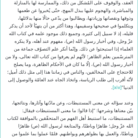
العقد، والوقوف على المُشكل من ذلك، والممارسة لها بالمنازلة
والمباشرة، والهجوم عليها ببذل المهج، حتّى يُخبروا عن طعمها
وذوقها ونقصانها وزيادتها، ويطالبوا من يدّعي حالًا منها بدلائلها،
ويتكلموا في صحيحها وسقيمها، وهذا أكثر من أن يتهيّأ لأحد أن يذكر
قليله، إذ لا سبيل إلى كثيره. وجميع ذلك موجود علمه في كتاب الله
عزّ وجل، وفي أخبار رسول الله (ص)، مفهوم عند أهله، ولا ينكره
العلماء إذا استبحثوا عن ذلك. وإنّما أنكر علم التصوّف جماعة من
المترسّمين بعلم الظاهر؛ لأنّهم لم يعرفوا من كتاب الله تعالى، ولا من
أخبار رسول الله (ص)، إلّا ما كان في الأحكام الظاهرة، وما يصلح
للاحتجاج على المخالفين، والناس في زماننا هذا إلى مثل ذلك أميل؛
لأنّه أقرب إلى طلب الرياسة، واتخاذ الجاه عند العامّة والوصول إلى
الدنيا”
[xiv]
.
وعند سؤاله عن معنى المستنبطات، وعن مادّتها وآثارها، ونتائجها،
بيّن معناها وشرحها: “إذا قالوا: ما معنى المستنبطات فيقال:
المستنبطات، ما استنبط أهل الفهم من المتحقّقين بالموافقة لكتاب
الله عزّ وجل؛ ظاهرًا وباطنًا، والمتابعة لرسول الله (ص) ظاهرًا
وباطنًا، والعمل بها بظواهرهم وبواطنهم. فلمّا عملوا بما علموا من