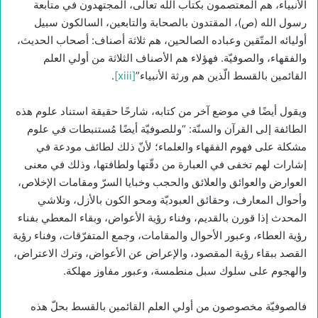
الأنبياء، هم المعتصمون بكتاب الله تعالى، المجتهدون في متابعة
رسول الله (ص)، المقتدون بالصحابة والتابعين، السالكون سبيل
أوليائه المتّقين وعباده الصالحين، هم ثلاثة أصناف: أصحاب الحديث،
والفقهاء، والصوفيّة. فهؤلاء هم الأصناف الثلاثة من أولي العلم
القائمين بالقسط الّذين هم ورثة الأنبياء”
[xiii]
.
ويقول أيضًا في موضع آخر من كتابه، شارحًا حقيقة استناد علوم هذه
الطائفة إلى القرآن والسنّة: “وللصوفيّة أيضًا مُستنبطات في علوم
مشكلة على فهوم الفقهاء والعلماء؛ لأنّ ذلك لطائف مودعة في
إشارات لهم تخفى في العبارة من دقّتها ولطافتها، وذلك في معنى
العوارض والعوائق والعلائق والحجب وخبايا السرّ ومقامات الإخلاص،
وأحوال المعارف، وحقائق العبوديّة ومحو الكون بالأزل، وتلاشي
المحدث إذا قورن بالقديم، وفناء رؤية الأعواض، وبقاء المعطي بفناء
رؤية العطاء، وعبور الأحوال والمقامات، وجمع المتفرّقات، وفناء رؤية
القصد ببقاء رؤية المقصود، والإعراض عن الأعواض، وترك الاعتراض،
والهجوم على سلوك سبل منطمسة، وعبور مفاوز مهلكة.
فالصوفيّة مخصوصون من أولي العلم القائمين بالقسط بحلّ هذه