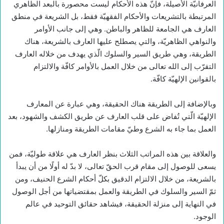
العرفانيّة الأصيلة، فإنّ هذه الأحكام ليست محصورة بالبعد الظاهري
المرتبطة بالتشريعات والأحكام الفقهيّة فقط، بل الشريعة في منطق
العارف هي الجامعة للظاهر والباطن. وهي إلى جانب الأوامر
والنواهي الظاهريّة، والتي يصطلح عليها العارف بالشريعة، هناك
الطريقة، وهي طريق السير والسلوك الّذي يهدف من خلاله العارف
التقرّب إلى الله تعالى من خلال العمل بالأوامر كافّة والالتزام
بالقوانين الإلهيّة كافّة.
وبالإضافة إلى الطريقة هناك الحقيقة، وهي عبارة عن المعارف
الإلهيّة الّتي تُفاض على قلب العارف عن طريق الكشف والشهود، بعد
العمل بما جاء به الشرع وطيّ مقامات الطريقة ومنازلها.
والعلاقة بين هذه المراتب الثلاث بنظر العارف هي علاقة طوليّة، فمن
يسعى للوصول إلى مقام قرب الحقّ تعالى، لا بدّ له أولًا من أن يبدأ
بالشريعة، من خلال الالتزام الدقيق بكلّ أحكام الشرع الحنيف، ومن
ثمّ السير والسلوك في الطريقة والعمل بمقتضياتها من أجل الوصول
في النهاية إلى منزلة الحقيقة، فيشاهد حقائق التوحيد في عالم
الوجود.