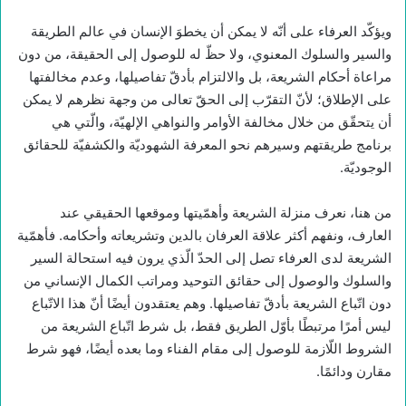
ويؤكّد العرفاء على أنّه لا يمكن أن يخطوَ الإنسان في عالم الطريقة
والسير والسلوك المعنوي، ولا حظّ له للوصول إلى الحقيقة، من دون
مراعاة أحكام الشريعة، بل والالتزام بأدقّ تفاصيلها، وعدم مخالفتها
على الإطلاق؛ لأنّ التقرّب إلى الحقّ تعالى من وجهة نظرهم لا يمكن
أن يتحقّق من خلال مخالفة الأوامر والنواهي الإلهيّة، والّتي هي
برنامج طريقتهم وسيرهم نحو المعرفة الشهوديّة والكشفيّة للحقائق
الوجوديّة.
من هنا، نعرف منزلة الشريعة وأهمّيتها وموقعها الحقيقي عند
العارف، ونفهم أكثر علاقة العرفان بالدين وتشريعاته وأحكامه. فأهمّية
الشريعة لدى العرفاء تصل إلى الحدّ الّذي يرون فيه استحالة السير
والسلوك والوصول إلى حقائق التوحيد ومراتب الكمال الإنساني من
دون اتّباع الشريعة بأدقّ تفاصيلها. وهم يعتقدون أيضًا أنّ هذا الاتّباع
ليس أمرًا مرتبطًا بأوّل الطريق فقط، بل شرط اتّباع الشريعة من
الشروط اللّازمة للوصول إلى مقام الفناء وما بعده أيضًا، فهو شرط
مقارن ودائمًا.