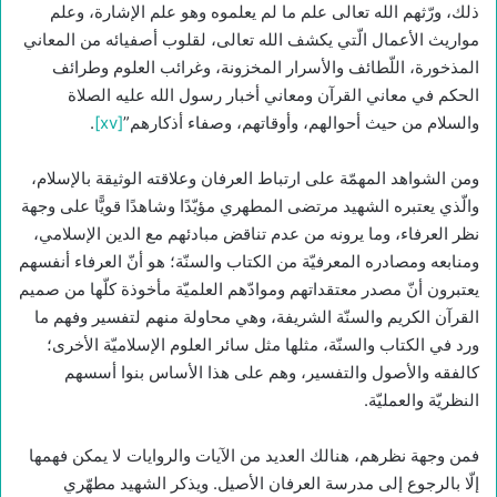
ذلك، ورّثهم الله تعالى علم ما لم يعلموه وهو علم الإشارة، وعلم
مواريث الأعمال الّتي يكشف الله تعالى، لقلوب أصفيائه من المعاني
المذخورة، اللّطائف والأسرار المخزونة، وغرائب العلوم وطرائف
الحكم في معاني القرآن ومعاني أخبار رسول الله عليه الصلاة
والسلام من حيث أحوالهم، وأوقاتهم، وصفاء أذكارهم”
[xv]
.
ومن الشواهد المهمّة على ارتباط العرفان وعلاقته الوثيقة بالإسلام،
والّذي يعتبره الشهيد مرتضى المطهري مؤيّدًا وشاهدًا قويًّا على وجهة
نظر العرفاء، وما يرونه من عدم تناقض مبادئهم مع الدين الإسلامي،
ومنابعه ومصادره المعرفيّة من الكتاب والسنّة؛ هو أنّ العرفاء أنفسهم
يعتبرون أنّ مصدر معتقداتهم وموادّهم العلميّة مأخوذة كلّها من صميم
القرآن الكريم والسنّة الشريفة، وهي محاولة منهم لتفسير وفهم ما
ورد في الكتاب والسنّة، مثلها مثل سائر العلوم الإسلاميّة الأخرى؛
كالفقه والأصول والتفسير، وهم على هذا الأساس بنوا أسسهم
النظريّة والعمليّة.
فمن وجهة نظرهم، هنالك العديد من الآيات والروايات لا يمكن فهمها
إلّا بالرجوع إلى مدرسة العرفان الأصيل. ويذكر الشهيد مطهّري