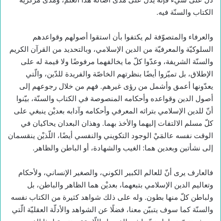
الكتاب والسنّة فيه.
والعرفاء والمتصوّفة لم يكتفوا بأن استقوا أصولهم وقواعدهم
السلوكيّة والمعرفيّة من الدين الإسلامي، وبالتحديد من القرآن الكريم
والسنّة الشريفة، وعدّوا كلّ ما يخالفهما مرفوضًا ولا قيمة له على
الإطلاق، بل تميّزوا أيضًا بنظرتهم الخاصّة والفريدة للدّين، والّتي
يعدّونها أعمق وأشمل من رؤى غيرهم. فهم من خلال رجوعهم إلى
أصول الدين وقواعده وأحكامه المنصوصة في الكتاب والسنّة، بيّنوا
أنّ للدين الإسلامي بتراثه المعرفي وأحكامه وآدابه بعديْن ينبغي على
كلّ مسلم الالتفات إليهما والأخذ بهما. وهذان البعدان يحاكيان في
الوقت نفسه عالمَيْ الوجود التكويني والنفسي أيضًا، اللّذيْن ينقسمان
إلى نشأتين وبعدين هما: الغيب والشهادة، أو الباطن والظاهر.
فالعارف يرى أنّ للعالم الكبير الكوني، والصغير الإنساني، ولأحكام
وتعاليم الدين الإسلامي بتبعهما، بعديْن هما الظاهر والباطن، بل
ولباطن كلّ منها بطون. وله على ذلك شواهد كثيرة من الكتاب نفسه
والسنّة كما سوف يتبيّن معنا، فضلًا عن الشواهد والأدلّة العقليّة الّتي