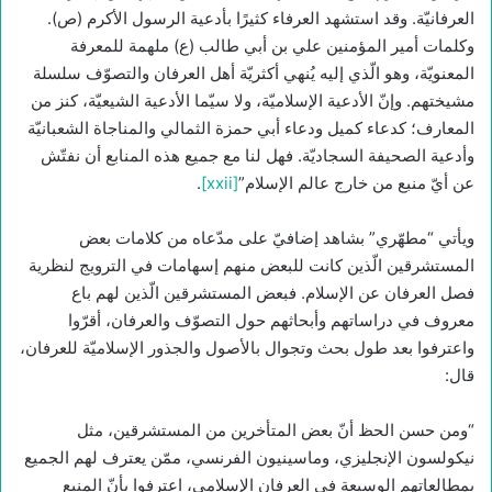
العرفانيّة. وقد استشهد العرفاء كثيرًا بأدعية الرسول الأكرم (ص).
وكلمات أمير المؤمنين علي بن أبي طالب (ع) ملهمة للمعرفة
المعنويّة، وهو الّذي إليه يُنهي أكثريّة أهل العرفان والتصوّف سلسلة
مشيختهم. وإنّ الأدعية الإسلاميّة، ولا سيّما الأدعية الشيعيّة، كنز من
المعارف؛ كدعاء كميل ودعاء أبي حمزة الثمالي والمناجاة الشعبانيّة
وأدعية الصحيفة السجاديّة. فهل لنا مع جميع هذه المنابع أن نفتّش
عن أيّ منبع من خارج عالم الإسلام”
[xxii]
.
ويأتي “مطهّري” بشاهد إضافيّ على مدّعاه من كلامات بعض
المستشرقين الّذين كانت للبعض منهم إسهامات في الترويج لنظرية
فصل العرفان عن الإسلام. فبعض المستشرقين الّذين لهم باع
معروف في دراساتهم وأبحاثهم حول التصوّف والعرفان، أقرّوا
واعترفوا بعد طول بحث وتجوال بالأصول والجذور الإسلاميّة للعرفان،
قال:
“ومن حسن الحظ أنّ بعض المتأخرين من المستشرقين، مثل
نيكولسون الإنجليزي، وماسينيون الفرنسي، ممّن يعترف لهم الجميع
بمطالعاتهم الوسيعة في العرفان الإسلامي، اعترفوا بأنّ المنبع