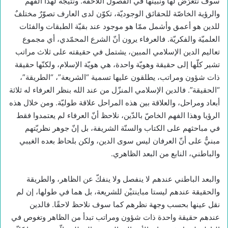
سوف نتعرّض لها ونبيّنها في الفصول اللّاحقة. ونتيجة لهذا الفهم
والرؤية الخاصّة للحقائق الوجوديّة، تكوّن لدى العارف تصوّرٌ مختلفٌ
للدين هو أعمق وأشمل ممّا هو موجود عند بقيّة الطبقات والفئات
العلميّة والفكريّة. فالعرفاء يرون أنّ الشرع المحمّدي، أي مجموع
تعاليم الدين الإسلامي المبين، يشتمل في حقيقته على ثلاث مراتب
تشير كلّها إلى حقيقة وهويّة واحدة، هي هويّة الإسلام، ولكنّها حقيقة
ذات شؤون ومراتب، يطلقون عليها تسمية “الشريعة”، “الطريقة”،
“الحقيقة”. فالدين الإسلامي المنزّل من عند الله بنظر العرفاء له ثلاثة
أبعاد ومراحل، والعلاقة بين هذه المراحل علاقة طوليّة. ومن خلال هذه
الرؤيا وهذا الفهم الخاصّ بالدّين، نلاحظ أنّ العرفاء لم يعتمدوا فقط
في مباحثهم على الكتاب والسنّة الشريفة، بل إنّ جوهر نظريّتهم
مبنيٌّ على أنّ العرفان ليس سوى الدين، ولكن بلحاظ بعده الغيبي
والباطني، النابع من البعد الظاهري.
والبعد الباطني عندهم لا ينفصل ولا ينفكّ عن الظاهر، والطريقة
والحقيقة عندهم ليستا مباينتيْن للشريعة، بل هما في طولها، إن لم
نقل عينها بحسب وجهة نظرهم كما سوف نلاحظ لاحقًا. فالدين
عندهم حقيقة واحدة ذات شؤون ومراتب تبدأ من الظاهر وتغوص في