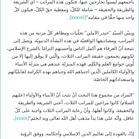
بأجمعهم ليسوا بخارجين عنها، فتكون هذه المراتب – أي الشريعة
والطريقة والحقيقة – شاملة للكلّ، ومعطية حقّ الكلّ، فيكون كلّ
واحد منها حقًّا في مقامه”
[xxxviii]
.
ويبيّن السيّد “حيدر الآملي” تجلّيات ومظاهر كلّ مرتبة من هذه
المراتب، ومصاديقها الواقعيّة في هذه النشأة الدنيويّة. ويصل إلى
نتيجة أنّ العرفاء هم أكمل الناس وأحسنهم التزامًا بالشرع الإسلامي،
لكونهم يجمعون حقيقة المراتب الثلاث، والّتي لا يوفّق إليها إلا من
أُوتِي جوامع العلم والكَلِم. فهذه المنزلة عندهم هي منزلة الأنبياء
والأولياء الكاملين الّذين اجتباهم الله وحباهم بهذه الكرامة لقابليّاتهم
واستعداداتهم الخاصّة:
“المراد من مجموع هذا البحث أنّ نثبت أنّ الأنبياء والأولياء (عليهم
السلام) كانوا مراعين للمراتب الثلاث، أعني الشريعة والطريقة
والحقيقة، وكانوا أهلها، وأنّ رعاية المراتب الثلاث واجبة على كلّ
عاقل، وأنّه على هذا بدأ مذهب أهل الله تعالى وبه انختم”
[xxxix]
.
إذًا، بالعودة إلى تعاليم الدين الإسلامي وأحكامه، ووفق الرؤية