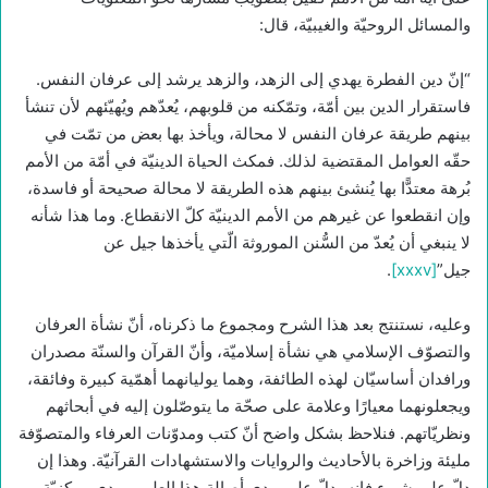
والمسائل الروحيّة والغيبيّة، قال:
“إنّ دين الفطرة يهدي إلى الزهد، والزهد يرشد إلى عرفان النفس.
فاستقرار الدين بين أمّة، وتمّكنه من قلوبهم، يُعدّهم ويُهيّئهم لأن تنشأ
بينهم طريقة عرفان النفس لا محالة، ويأخذ بها بعض من تمّت في
حقّه العوامل المقتضية لذلك. فمكث الحياة الدينيّة في أمّة من الأمم
بُرهة معتدًّا بها يُنشئ بينهم هذه الطريقة لا محالة صحيحة أو فاسدة،
وإن انقطعوا عن غيرهم من الأمم الدينيّة كلّ الانقطاع. وما هذا شأنه
لا ينبغي أن يُعدّ من السُّنن الموروثة الّتي يأخذها جيل عن
جيل”
[xxxv]
.
وعليه، نستنتج بعد هذا الشرح ومجموع ما ذكرناه، أنّ نشأة العرفان
والتصوّف الإسلامي هي نشأة إسلاميّة، وأنّ القرآن والسنّة مصدران
ورافدان أساسيّان لهذه الطائفة، وهما يوليانهما أهمّية كبيرة وفائقة،
ويجعلونهما معيارًا وعلامة على صحّة ما يتوصّلون إليه في أبحاثهم
ونظريّاتهم. فنلاحظ بشكل واضح أنّ كتب ومدوّنات العرفاء والمتصوّفة
مليئة وزاخرة بالأحاديث والروايات والاستشهادات القرآنيّة. وهذا إن
دلّ على شيء فإنه يدلّ على مدى أصالة هذا العلم، ومدى مركزيّة