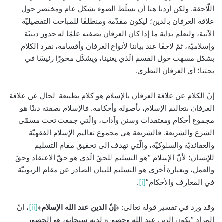
اللّاحقة. ولكن أردنا هنا أن نسلّط الضوء بشكل عام ومختصر حول
علاقة العرفان بالدين؛ ليكون مقدّمة ومنطلقًا للمباحث التفصيليّة
الآتية، ولنعلم بداية ما إذا كان العرفان بصفته علمًا له جذور دينيّة
وإسلاميّة، ثمّ لاحقًا عند بياننا لأنواع العرفان وأقسامه، نفرد الكلام
بشكل مسهب حول القسم الّذي يعنينا، ويشكّل محورًا رئيسًا في
بحثنا؛ أي العرفان النظري.
إنّ الكلام عن علاقة العرفان بالإسلام هو كلام بطبيعة الحال عن علاقة
العرفان بتعاليم الإسلام، بأصوله وأحكامه. فالإسلام بصفته دينًا هو
مجموع أحكام ومعتقدات وسنن وآداب، والّتي جمعت تحت مسمّى
الشرع والشريعة. فالشريعة هي مجموع تعاليم الإسلام الفقهيّة
والعقائديّة والسلوكيّة، والّتي تهدف إلى تحقيق مقام التسليم
للإنسان؛ لأنّ الإسلام “هو التسليم للحقّ الّذي هو حقّ الاعتقاد وحقّ
والعمل، وبعبارة أخرى هو التسليم للبيان الصادر عن مقام الربوبيّة
في المعارف والأحكام”
[i]
.
وقد ورد في تفسير قوله تعالى: ﴿
إنّ الدين عند الله الإسلام
﴾
[ii]
، إنّ
المراد “بكون الدين عند الله وحضوره لديه سبحانه، هو الحضور