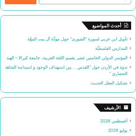
ل
ب
ح
ث
أحدث المواضيع
ع
ن
تأويل ابن عربي لسورة “الشورى” حول مودَّة آل بيت النبوَّة
:
المدارس الفلسفيَّة
المؤتمر الدولي الخامس عشر بقسم اللغة العربية، جامعة كيرالا – الهند
ندوة في الأردن حول “القدس … بين استهداف الوجود و اسيدامة الشاهد
الحضاري “
تشكيل العقل الحديث
الأرشيف
أغسطس 2026
يوليو 2026