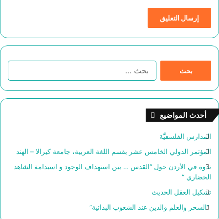
ا
ل
ب
ح
ث
أحدث المواضيع
ع
ن
المدارس الفلسفيَّة
:
المؤتمر الدولي الخامس عشر بقسم اللغة العربية، جامعة كيرالا – الهند
ندوة في الأردن حول “القدس … بين استهداف الوجود و اسيدامة الشاهد
الحضاري “
تشكيل العقل الحديث
“السحر والعلم والدين عند الشعوب البدائية”