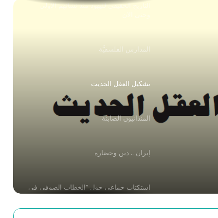
التاريخ الحقيقي لليهود منذ نشأتهم الأولى
وحتى الان
المدارس الفلسفيَّة
تشكيل العقل الحديث
المندائيون الصابئة
إيران .. دين وحضارة
استكتاب جماعي حول “الخطاب الصوفي في
الفكر الإنساني”