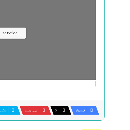
 service..
فيسبوك
‫X
بينتيريست
سكاي