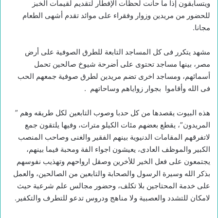
ويتسابقون إذا ما حانت لحظات الإفطار لتقديم لقيمات الخبز
للحضور من مريدين وزوار وفقراء على موائد تقدم أشهى الطعام
مجانا.
مشهد يتكرر فى كل المساجد التابعة للطرق الصوفية على أرض
مصر، بينها مساجد تحتوى على أضرحة شيوخ صالحين تحمل
أسمائهم، ومساجد اخرى تضم مريدين لطرق صوفية جمعهم الحب
فى الله وأقاموا بجوار زواياهم وساحاتهم .
هذه البيوت يقصدها من كل حدبا وصوب التابعين لكل طريقه وهم ”
المريدون”، يقطع بعضهم مئات الكيلو مترات، وفيها يلتقون جمع
لاتفرقهم المقامات الدنيوية بينهم الفقير والغنى وصاحب المنصب
الكبير والموظف العادى، يعيشون اجواء الفة ومحبة فيما بينهم،
يجتمعون على فعل الخير للأخرين وصقل ارواحهم وتهذيب نفوسهم
بذكر الله وسيرة الرسول والصحابة والتابعين من الصالحين، والعمل
على خدمة المحتاجين بلا تكلف، وحضور مجالس علم شرعية حيث
لامكان للتشدد والعصبية ولا مناهج ودروس تدعو للتطرف والتكفير.