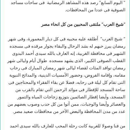
” اليوم السابع” رصد هذه المشاهد الرمضانية فى ساحات مساجد
الصوفية فى عددا من المحافظات.
“
شيخ العرب” ملتقى المحبين من كل انحاء مصر
” شيخ العرب” أطلقه عليه محبيه فى كل ديار المعمورة، وفى شهر
رمضان يبرز حبهم له بشد الرحال والبقاء بجوار مرقده فى مسجده
الشهير فى محافظة الغربية، إنه العارف بالله سيدى أحمد البدوى
القطب الصوفى الكبير، الذى يشهد مسجده طوال أيام وليالى شهر
رمضان توافد المئات لقضاء ليالى شهر رمضان المبارك فى رحاب
مقامه، وإقامة الفروض، وحضور الأمسيات الدينية، والمدائح النبوية
التى تقام كل ليلة فى رحابه، فضلا عن بقاء الفقراء والمحتاجين فى
ساحة المسجد للإفطار فى موائد الرحمن التي تقام بالقرب من
المسجد، وأيضا إفطار الصائمين بتوزيع زجاجات المياه والتمور
والعصائر وأيضا والوجبات، ممن أتوا من كل حدب وصوب بعضهم من
عدد من مدن المحافظة والبعض الأخر من محافظات صعيد مصر.
من قنا وصولا للغربية كانت رحلة المحب للعارف بالله سيدى احمد