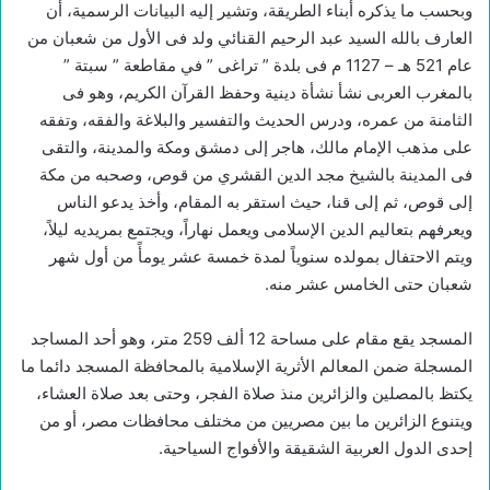
وبحسب ما يذكره أبناء الطريقة، وتشير إليه البيانات الرسمية، أن
العارف بالله السيد عبد الرحيم القنائي ولد فى الأول من شعبان من
عام 521 هـ – 1127 م فى بلدة ” تراغى ” في مقاطعة ” سبتة ”
بالمغرب العربى نشأ نشأة دينية وحفظ القرآن الكريم، وهو فى
الثامنة من عمره، ودرس الحديث والتفسير والبلاغة والفقه، وتفقه
على مذهب الإمام مالك، هاجر إلى دمشق ومكة والمدينة، والتقى
فى المدينة بالشيخ مجد الدين القشري من قوص، وصحبه من مكة
إلى قوص، ثم إلى قنا، حيث استقر به المقام، وأخذ يدعو الناس
ويعرفهم بتعاليم الدين الإسلامى ويعمل نهاراً، ويجتمع بمريديه ليلاً،
ويتم الاحتفال بمولده سنوياً لمدة خمسة عشر يومأً من أول شهر
شعبان حتى الخامس عشر منه.
المسجد يقع مقام على مساحة 12 ألف 259 متر، وهو أحد المساجد
المسجلة ضمن المعالم الأثرية الإسلامية بالمحافظة المسجد دائما ما
يكتظ بالمصلين والزائرين منذ صلاة الفجر، وحتى بعد صلاة العشاء،
ويتنوع الزائرين ما بين مصريين من مختلف محافظات مصر، أو من
إحدى الدول العربية الشقيقة والأفواج السياحية.