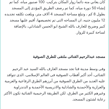
كان يعاني منه دائما زوار المكان بتركيب 100 صنبور مياه، كما تم
إنشاء 50 دورة مياه، كما تم رصف الطريق المؤدى إلى المسجد
بطول 8 كم ، وتبلغ مساحة المسجد 4 آلاف متر، وبلغت تكلفه تجديده
12 مليون جنيه، ان المساحه التى تم تخصيصها، أقيم عليها مسجد
كبير وضريح للعارف بالله الشيخ ابو الحسن الشاذلي، بالإضافة
لساحة كبيرة للزوار.
مسجد عبدالرحيم القنائى ملتقى للطرق الصوفية
وفى وسط مدينة قنا تجد مسجد العارف بالله السيد عبد الرحيم
القنائى، أحد أكبر أقطاب الصوفية فى العالم الإسلامى، الذى تتوافد
عليه العديد من الطرق الصوفية من أبرزهم الطرق الرفاعية والعزمية
والعزازية والأحمدية والشاذلية والادريسية الأحمدية و الدندراوية
وغيرهم الكثير من الطرق، لكن الطريقة الرحيمية القنائية تكون الأكثر
رعاية لشئون المسجد.