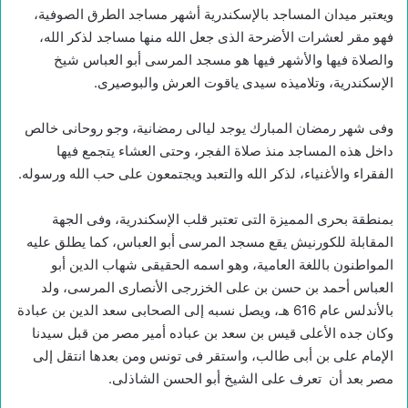
ويعتبر ميدان المساجد بالإسكندرية أشهر مساجد الطرق الصوفية،
فهو مقر لعشرات الأضرحة الذى جعل الله منها مساجد لذكر الله،
والصلاة فيها والأشهر فيها هو مسجد المرسى أبو العباس شيخ
الإسكندرية، وتلاميذه سيدى ياقوت العرش والبوصيرى.
وفى شهر رمضان المبارك يوجد ليالى رمضانية، وجو روحانى خالص
داخل هذه المساجد منذ صلاة الفجر، وحتى العشاء يتجمع فيها
الفقراء والأغنياء، لذكر الله والتعبد ويجتمعون على حب الله ورسوله.
بمنطقة بحرى المميزة التى تعتبر قلب الإسكندرية، وفى الجهة
المقابلة للكورنيش يقع مسجد المرسى أبو العباس، كما يطلق عليه
المواطنون باللغة العامية، وهو اسمه الحقيقى شهاب الدين أبو
العباس أحمد بن حسن بن على الخزرجى الأنصارى المرسى، ولد
بالأندلس عام 616 هـ، ويصل نسبه إلى الصحابى سعد الدين بن عبادة
وكان جده الأعلى قيس بن سعد بن عباده أمير مصر من قبل سيدنا
الإمام على بن أبى طالب، واستقر فى تونس ومن بعدها انتقل إلى
مصر بعد أن تعرف على الشيخ أبو الحسن الشاذلى.