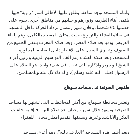
وأمام المسجد توجد ساحة، يطلق عليها الأهالى اسم ” زاوية” فيها
يلتقى أبناء الطريقة وزوارهم وأحبابهم من مناطق أخرى، يقوم على
خدمتها 60 شخصا، وخلال شهر رمضان تزداد الحركة داخل المسجد
فى صلاة العشاء والتراويح، حيث يمتلئ المسجد بالكامل، ويتم إلقاء
الدروس يوميا بعد صلاة العصر، وبعد صلاة المغرب يلتقى الجميع من
الضيوف وعابري السبيل على الإفطار داخل الساحة المجاورة
للمسجد، وبعد صلاة العشاء يتم إلقاء التواشيح الدينية وترتيل أوراد
الشيخ أبو جرير وأذكاره التى تصب فى شىء واحد، هو الصلاة على
الرسول (صلى الله عليه وسلم )، والدعاء لآل بيته وللمسلمين.
طقوس الصوفية فى مساجد سوهاج
وتعتبر محافظة سوهاج من أكثر المحافظات التى تشتهر بها مساجد
الصوفية وتشهد خلال شهر رمضان بعد صلاة التراويح إقامة حلقات
الذكر والأناشيد وغيرها ويسبقها تقديم افطار مجانى للفقراء .
ويعد أشهر هذه المساجد “العارف بالله”، وهو أعرق مساجد