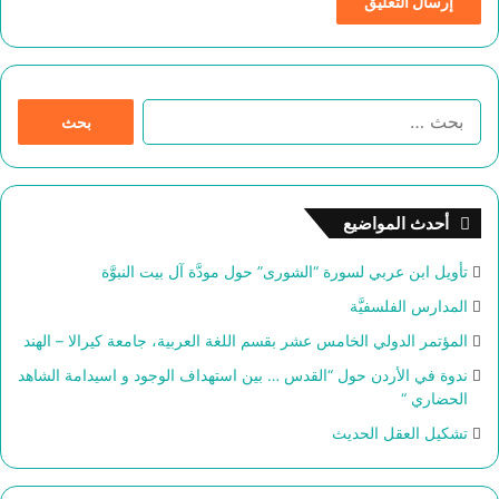
ا
ل
ب
ح
ث
أحدث المواضيع
ع
ن
تأويل ابن عربي لسورة “الشورى” حول مودَّة آل بيت النبوَّة
:
المدارس الفلسفيَّة
المؤتمر الدولي الخامس عشر بقسم اللغة العربية، جامعة كيرالا – الهند
ندوة في الأردن حول “القدس … بين استهداف الوجود و اسيدامة الشاهد
الحضاري “
تشكيل العقل الحديث