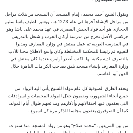
ويقول الشيخ أحمد محمد ، إمام المسجد أن المسجد مر بثلاث مراحل
من مراحل الإنشاء آخرها فى عام 1273 هـ ، ويعتبر لطيف باشا سليم
الحجازى هو أحد قواد الجيش المصرى في عهد محمد على باشا وهو
جركسي الأصل تخرج من مدرسة أركان الحرب واشتغل بالتدريس
في المدرسة العربية ثم عمل مفتش في وزارة المعارف ومديرا
للفيوم ثم رئيسا للمحكمة المختلطة وكان واسع الاطلاع محبا للأدب
بالتصوف لديه مكتبة بها الكتب أصدر أوامره عندما كان مفتش في
وزارة المعارف بإنشاء مسجد يليق بصاحب الكرامات الباهرة جلال
الدين أبو القاسم.
وتعقد الطرق الصوفية كل عام مولدا للشيخ يأتى اليه الرواد من
جميع أنحاء الجمهورية ويقيمون خلال المولد المخيمات والسرادقات
التى يعقدون فيها احتفالاتهم وأذكارهم ومدائحهم طوال أيام المولد،
كما أن الصوفيون يعقدون مجلسا للذكر مرة كل اسبوع .
من بين المريدين، “محمد صلاح” وهو من رواد المسجد منذ سنوات
طويلةـ يقول أن المسجد يقصده أهالى مدينة طهطا لما فيه من