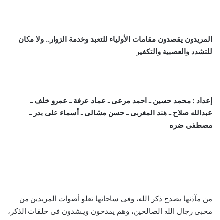
المريدون يقصدون مقامات الأولياء للتعبد وخدمة الزوار.. ولا
مكان
للتشدد والعصبية والتكفير
إعداد : محمد حسين ـ احمد مرعى ـ عماد عرفة ـ عمرو خلف ـ
عبدالله صلاح ـ هند المغربى ـ حسن مشالى ـ أسماء على بدر ـ
مصطفى ضره
من مآذنها يصدح ذكر الله، وفى ساحاتها تعلو أصوات المريدين من
محبى رجال الله الصالحين، وهم يمدحون وينشدون فى حلقات الذكر،