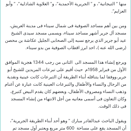
منها ” التيجانية”، و ” الجريرية الأحمدية”، و” العلاوية الشاذلية”، ” وأبو
العزايم”.
ومن بين أهم مساجد الصوفية فى شمال سيناء فى مدينة العريش،
مسجد آل جرير أشهر مساجد سيناء، ويسمى مسجد سيدى الشيخ
عيد أبو جرير الذي يرجع نسبه إلى الصحابى الجليل عكاشة بن محصن
(رضى الله عنه )، احد ابرز اقطاب الصوفية من بدو سيناء.
ويرجع إنشاء هذا المسجد الى الثانى من رجب 1344 هجرية الموافق
الأول من فبراير 1958م حيث أقيم على تبرعات المريدين للشيخ أبو
جرير،ووفقا لما يتناقله أبناء الطريقة أن التبرعات كانت عينية ونقدية
من الرجال والنساء والأطفال والتبرعات العينية كانت عبارة عن أغنام
وذهب النساء ومصروف الأطفال، وبعضهم كان يقدم البيض كتبرع،
وكان التعاون فى أسمى معانيه من أجل الانتهاء من إنشاء المسجد
فى ذلك الوقت.
ويقول الباحث عبدالقادر مبارك ” وهو أحد أبناء الطريقة الجريرية”،
أن المسجد يقع على مساحة 600 متر مربع ويعتبر أول مسجد تم