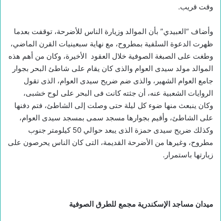
وقت قريب.
وأضاف “العبيدي” بأن الموالد وزيارة الناس للأضرحة، توقفت بعدما
ظهرت الدعوة السلفية بمطروح، مع نهاية سبعينيات القرن الماضي،
وطغت على الصبغة الصوفية خلال العقود الأخيرة، وكان من أهم هذه
الموالد مولد سيدى العوام والذى كان يقام على شاطئ البحر بجوار
جامع العوام الشهير، والذى ضم ضريح سيدى العوام، الذى تقول
الروايات الشعبية عنه، أن جثته كانت فى البحر على لوح خشبى،
وكان ينبعث منها ضوء كل ليلة حتى وصلت إلى الشاطئ، فتم دفنها
على الشاطئ، وأقيم بجوارها مسجد سمى بمسجد سيدى العوام،
وكذلك ضريح سيدى حمزة الذى يبعد حوالي 50 كيلومتر جنوب
مطروح، وغيرها من الأضرحة القديمة، التى كان الناس يحرصون على
زيارتها باستمرار.
ميدان مساجد الإسكندرية مجمع للطرق الصوفية