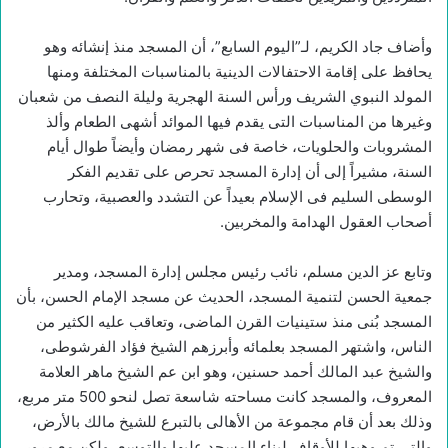
وأضاف جاد الكريم، لـ”اليوم السابع”، أن المسجد منذ إنشائه وهو
يحافظ على إقامة الاحتفالات الدينية بالمناسبات المختلفة ومنها
المولد النبوي الشريف ورأس السنة الهجرية وليلة النصف من شعبان
وغيرها من المناسبات التى يقدم فيها الموائد أشهى الطعام وألذ
المشروبات والحلويات، خاصة فى شهر رمضان وأيضاً طوال أيام
السنة، مشيراً إلى أن إدارة المسجد تحرص على تقديم الفكر
الوسطى السليم فى الإسلام بعيداً عن التشدد والعصبية، وتحارب
أصحاب العقول الهدامة والمخربين.
وتابع عز الدين مسلم، نائب رئيس مجلس إدارة المسجد، ومدير
جمعية الحسن لتنمية المسجد، الحديث عن مسجد الإمام الحسن، بأن
المسجد بُنى منذ ستينيات القرن الماضى، وتعاقب عليه الكثير من
الناس، واشتهر المسجد بعلمائه وأبرزهم الشيخ فؤاد الفرشوطى،
والشيخ عبد المالك أحمد حسنين، وهو ابن عم الشيخ ماهر العلامة
المعروف، والمسجد كانت مساحته شاسعة تصل لنحو 500 متر مربع،
وذلك بعد أن قام مجموعة من الأهالى بالتبرع للشيخ مالك بالأرض،
والتى تم وهبها للأوقاف لبناء المسجد عليها والتوسع، ولكن مع مرور