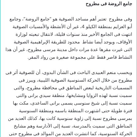
جامع الروضة فى مطروح
وفى مطروح تعتبر أهم مساجد الصوفية هو “جامع الروضة”، وجامع
أبو العزايم بمنطقة الكيلو 4، غير أن الأنشطة والأمسيات الصوفية
انتهت فى الجامع الأخير منذ سنوات قليلة، لانتقال تبعيته لوزارة
الأوقاف، ويوجد أيضا نشاط محدود للطريقة الإبراهيمية الصوفية
التى غيرت مقرها عدة مرات داخل مدينة مرسى مطروح، غير أن هذا
النشاط قاصر فقط علي مجموعة صغيرة من رواد المقر.
وبحسب منعم العبيدى الباحث فى الشأن البدوى، أن للصوفية أثر فى
مطروح من خلال الحركة السنوسية الصوفية الليبية، ويبرز فى
المسميات التاريخية لبعض المناطق في محافظة مطروح، والتى
سميت نسبة لهذه الزوايا ومشايخها، منطقة سيدي برانى والتى
سميت نسبة إلى شيخ سنوسى يسمى برانى الساعدى، مكث بها
فترة طويلة حتى اشتهرت المنطقة باسمه ومنطقة السنوسية
بمرسى مطروح نسبة إلى زاوية سنوسية كانت بها، كذلك العديد من
المناطق التى سميت بالمدرسة، نسبة إلى الأدارسة وهم مشايخ
الحركة السنوسية، كما انتشرت العديد من الموالد فى مطروح حتى