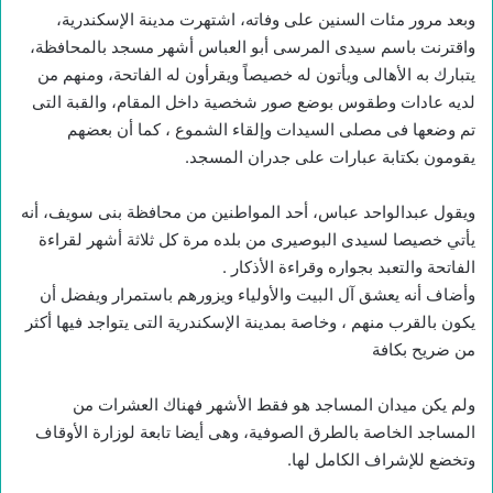
وبعد مرور مئات السنين على وفاته، اشتهرت مدينة الإسكندرية،
واقترنت باسم سيدى المرسى أبو العباس أشهر مسجد بالمحافظة،
يتبارك به الأهالى ويأتون له خصيصاً ويقرأون له الفاتحة، ومنهم من
لديه عادات وطقوس بوضع صور شخصية داخل المقام، والقبة التى
تم وضعها فى مصلى السيدات وإلقاء الشموع ، كما أن بعضهم
يقومون بكتابة عبارات على جدران المسجد.
ويقول عبدالواحد عباس، أحد المواطنين من محافظة بنى سويف، أنه
يأتي خصيصا لسيدى البوصيرى من بلده مرة كل ثلاثة أشهر لقراءة
الفاتحة والتعبد بجواره وقراءة الأذكار .
وأضاف أنه يعشق آل البيت والأولياء ويزورهم باستمرار ويفضل أن
يكون بالقرب منهم ، وخاصة بمدينة الإسكندرية التى يتواجد فيها أكثر
من ضريح بكافة
ولم يكن ميدان المساجد هو فقط الأشهر فهناك العشرات من
المساجد الخاصة بالطرق الصوفية، وهى أيضا تابعة لوزارة الأوقاف
وتخضع للإشراف الكامل لها.