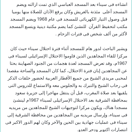
انشاءه فى سيناء بعد المسجد العباسي الذي تمت ازالته ويضم
المسجد أعلى مئذنة بالعريش وكان يرفع الآذان للصلاة منها يوميا
قبل وصول التيار الكهربائى للمسجد فى عام 1968 ويضم المسجد
مكتب لتحفيظ القرآن للنشئ كما يضم مكتبة دينية ويتسع المسجد
لأكثر من ألف شخص فى فترات الزحام .
ويشير الباحث لدور هام للمسجد أثناء فترة احتلال سيناء حيث كان
مركزا للقاء المجاهدين الذين قاوموا الاحتلال الإسرائيلى لسيناء فى
1967م، وقد تعرض المسجد لعدة هجمات من الجنود الصهاينة بحثا
عن المجاهدين إبان فترة الاحتلال، كما كان المسجد والساحة مقصدا
لمحبى مريدى الشيخ من جميع الأقطار العربية لحضور حلقات الذكر
فى رحاب الشيخ والتبرك به والجلوس معه والاستماع للدروس التى
يلقيها بعد صلاة المغرب، قبل أن ينتقل مهاجرا إلى جزيرة سعود
بمحافظة الشرقية بعد الاحتلال الإسرائيلى لسيناء 1967م لينشئ
مسجدا هناك، ويكون مركزا لتوجيهات الشيخ للمجاهدين من مريديه
فى سيناء، وإرسال مريديه من المجاهدين من محافظة الشرقية إلى
سيناء فى عمليات جهادية بين الحين والآخر وكان لهم الدور الاكبر فى
انتصارات اكتوبر ودحر العدو.