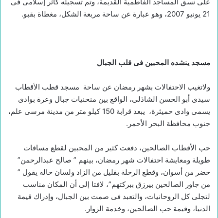
على نسق المساجد الفاطمية القديمة، وتم تسجيله ‏كأثر‏ ‏إسلامى ‏فى
21 يونيو 2007، وهو عبارة عن ساحة مربعة الشكل، مغطاة بقبو.
مسجد ينشده المحبين فى قلب الجبال
ولاتغيب الاحتفالات بشهر رمضان عن ساحة مسجد قطب الأقطاب
سيدى أبو الحسن الشاذلى، الواقع بين منحنيات جبال وعرة بوادى
يسمى وادى حميثرة، يبعد قرابة 150 كيلو متر من مدينة مرسى علم،
جنوب محافظة البحر الأحمر.
حب الأقطاب الصالحين، دفعت كثير من المحبين لقطع مسافات
طويلة ومعايشة احتفالات شهر رمضان، بينهم ” صالح عبدالرحمن”
حضر من أسوان، وقطع الرحلة بقليل من الزاد ولسان حاله يقول ”
من جاور الصالحين بيرزق ببركتهم”، لافتا إلى أن المكان مناسب
لتجلى كل الروحانيات، والتعبد فى صمت بين الجبال، وإدراك قيمة
الدنيا، وقيمة حب الصالحين، وخدمة الزوار.