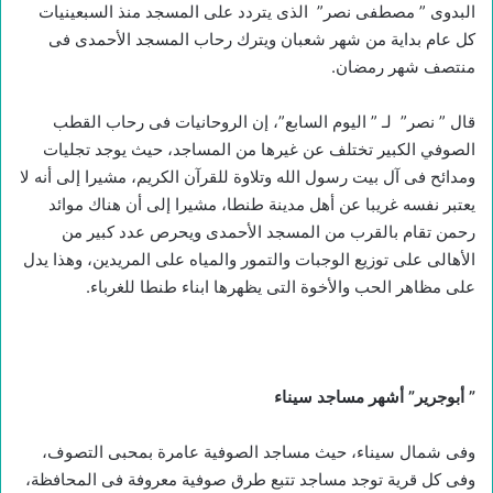
البدوى ” مصطفى نصر” الذى يتردد على المسجد منذ السبعينيات
كل عام بداية من شهر شعبان ويترك رحاب المسجد الأحمدى فى
منتصف شهر رمضان.
قال ” نصر” لـ ” اليوم السابع”، إن الروحانيات فى رحاب القطب
الصوفي الكبير تختلف عن غيرها من المساجد، حيث يوجد تجليات
ومدائح فى آل بيت رسول الله وتلاوة للقرآن الكريم، مشيرا إلى أنه لا
يعتبر نفسه غريبا عن أهل مدينة طنطا، مشيرا إلى أن هناك موائد
رحمن تقام بالقرب من المسجد الأحمدى ويحرص عدد كبير من
الأهالى على توزيع الوجبات والتمور والمياه على المريدين، وهذا يدل
على مظاهر الحب والأخوة التى يظهرها ابناء طنطا للغرباء.
”
أبوجرير” أشهر مساجد سيناء
وفى شمال سيناء، حيث مساجد الصوفية عامرة بمحبى التصوف،
وفى كل قرية توجد مساجد تتبع طرق صوفية معروفة فى المحافظة،