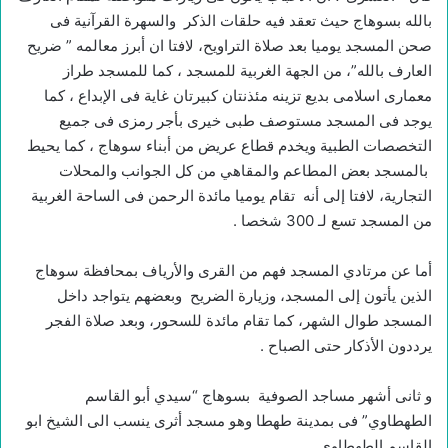
بالله بسوهاج حيث تعقد فيه حلقات الذكر والسهرة القرآنية فى
صحن المسجد يوميا بعد صلاة التراويح، لافتا ان أبرز معالمه ” ضريح
العارف بالله”، من الجهة الغربية للمسجد ، كما للمسجد طراز
معمارى اسلامى بديع تزينه مئذنتان كبيرتان غاية فى الإبداع ، كما
يوجد فى المسجد مستوصف طبى خيرى بأجر رمزى فى جميع
التخصصات الطبية ويخدم قطاع عريض من أبناء سوهاج ، كما يحيط
بالمسجد بعض المطاعم والمقاهي من كل الجوانب والمحلات
التجارية، لافتا إلى أنه تقام يوميا مائدة الرحمن فى الساحة الغربية
من المسجد تسع لـ 300 شخصا .
أما عن مرتادي المسجد فهم من القرى والأرياف بمحافظة سوهاج
الذين يأتون إلى المسجد، وزيارة الضريح وبعضهم يتواجد داخل
المسجد طوال الشهر، كما تقام مائدة للسحور، وبعد صلاة الفجر
يرددون الأذكار حتى الصباح .
و ثانى أشهر مساجد الصوفية بسوهاج “سيدي أبو القاسم
الطهطاوي” فى بمدينة طهطا وهو مسجد أثرى ينسب الى الشيخ ابو
القاسم الطهطاوي .