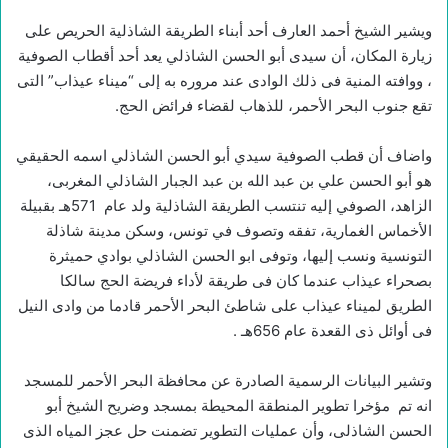
ويشير الشيخ أحمد العارف أحد أبناء الطريقة الشاذلية الحريص على
زيارة المكان، أن سيدى أبو الحسن الشاذلي يعد أحد أقطاب الصوفية
، ووافته المنية فى ذلك الوادى عند مروره به إلى “ميناء عيذاب” التى
تقع جنوب البحر الأحمر، للذهاب لقضاء فرائض الحج.
واضاف أن قطب الصوفية سيدي أبو الحسن الشاذلي اسمه الحقيقي
هو أبو الحسن علي بن عبد الله بن عبد الجبار الشاذلي المغربى،
الزاهد، الصوفي إليه تنتسب الطريقة الشاذلية ولد عام 571هـ بقبيلة
الأخماس الغمارية، تفقه وتصوف في تونس، وسكن مدينة شاذلة
التونسية ونسب إليها، وتوفى ابو الحسن الشاذلي بوادي حميثرة
بصحراء عيذاب عندما كان فى طريقة لأداء فريضة الحج سالكا
الطريق لميناء عيذاب على شاطئ البحر الأحمر قادما من وادى النيل
فى أوائل ذى القعدة عام 656هـ .
وتشير البيانات الرسمية الصادرة عن محافظة البحر الأحمر للمسجد
انه تم مؤخرا تطوير المنطقة المحيطة بمسجد وضريح الشيخ أبو
الحسن الشاذلى، وأن عمليات التطوير تضمنت حل عجز المياه الذى