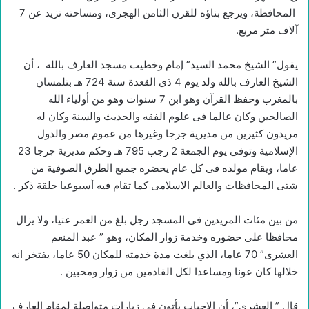
المحافظة، ويرجع بناؤه للقرن الثامن الهجرى، ومساحته تزيد عن 7
آلاف متر مربع.
يقول” الشيخ محمد السيد” إمام وخطيب مسجد العارف بالله ، أن
الشيخ العارف بالله ولد يوم 4 ذي القعدة سنة 724 هـ بتلمسان
بالمغرب وحفظ القرآن وهو ابن 7 سنوات وهو من أولياء الله
الصالحين وكان عالما فى علوم الفقه والحديث والسنة وكان له
مريدون كثيرين من مديرية جرجا وغيرها من عموم مصر والدول
الإسلامية وتوفي يوم الجمعة 2 رجب 795 هـ وحكم مديرية جرجا 23
عاما، ويقام مولده فى كل عام يحضره جميع الطرق الصوفية من
شتى المحافظات والعالم الاسلامى كما تقام فيه أسبوعيا حلقة ذكر .
من بين مئات المريدين فى المسجد رجل بلغ من العمر عتيا، ولا يزال
محافظا على حضوره وخدمة زوار المكان، وهو ” عبد المنعم
العشرى” 70 عاما، الذي بلغت مدة خدمته للمكان 50 عاما، يفتخر انه
خلالها كان عونا ومساعدا لكل القادمين من زوار ومحبين .
قال ” العشرى”، أن الاحباب يأتون فى زيارات متواصلة لمقام العارف