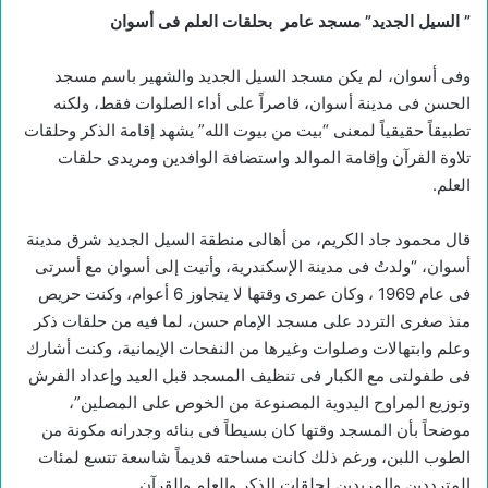
”
السيل الجديد” مسجد عامر بحلقات العلم فى أسوان
وفى أسوان، لم يكن مسجد السيل الجديد والشهير باسم مسجد
الحسن فى مدينة أسوان، قاصراً على أداء الصلوات فقط، ولكنه
تطبيقاً حقيقياً لمعنى “بيت من بيوت الله” يشهد إقامة الذكر وحلقات
تلاوة القرآن وإقامة الموالد واستضافة الوافدين ومريدى حلقات
العلم.
قال محمود جاد الكريم، من أهالى منطقة السيل الجديد شرق مدينة
أسوان، “ولدتُ فى مدينة الإسكندرية، وأتيت إلى أسوان مع أسرتى
فى عام 1969 ، وكان عمرى وقتها لا يتجاوز 6 أعوام، وكنت حريص
منذ صغرى التردد على مسجد الإمام حسن، لما فيه من حلقات ذكر
وعلم وابتهالات وصلوات وغيرها من النفحات الإيمانية، وكنت أشارك
فى طفولتى مع الكبار فى تنظيف المسجد قبل العيد وإعداد الفرش
وتوزيع المراوح اليدوية المصنوعة من الخوص على المصلين”،
موضحاً بأن المسجد وقتها كان بسيطاً فى بنائه وجدرانه مكونة من
الطوب اللبن، ورغم ذلك كانت مساحته قديماً شاسعة تتسع لمئات
المترددين والمريدين لحلقات الذكر والعلم والقرآن.