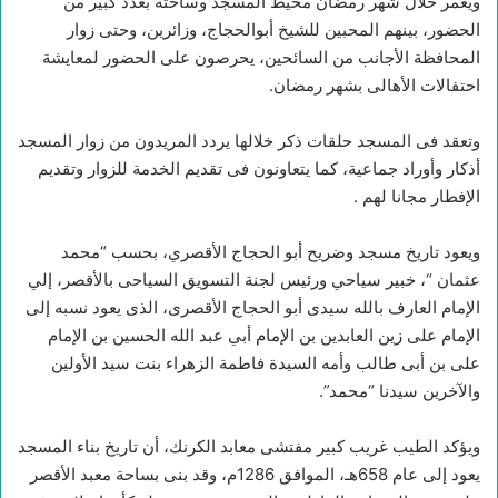
ويعمر خلال شهر رمضان محيط المسجد وساحته بعدد كبير من
الحضور، بينهم المحبين للشيخ أبوالحجاج، وزائرين، وحتى زوار
المحافظة الأجانب من السائحين، يحرصون على الحضور لمعايشة
احتفالات الأهالى بشهر رمضان.
وتعقد فى المسجد حلقات ذكر خلالها يردد المريدون من زوار المسجد
أذكار وأوراد جماعية، كما يتعاونون فى تقديم الخدمة للزوار وتقديم
الإفطار مجانا لهم .
ويعود تاريخ مسجد وضريح أبو الحجاج الأقصري، بحسب “محمد
عثمان “، خبير سياحي ورئيس لجنة التسويق السياحى بالأقصر، إلي
الإمام العارف بالله سيدى أبو الحجاج الأقصرى، الذى يعود نسبه إلى
الإمام على زين العابدين بن الإمام أبي عبد الله الحسين بن الإمام
على بن أبى طالب وأمه السيدة فاطمة الزهراء بنت سيد الأولين
والآخرين سيدنا “محمد”.
ويؤكد الطيب غريب كبير مفتشى معابد الكرنك، أن تاريخ بناء المسجد
يعود إلى عام 658هـ، الموافق 1286م، وقد بنى بساحة معبد الأقصر