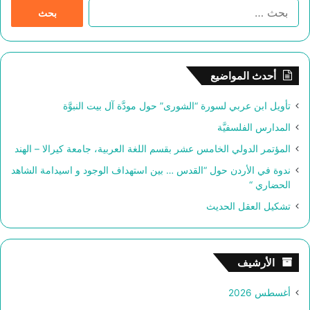
ا
ل
ب
ح
ث
أحدث المواضيع
ع
ن
تأويل ابن عربي لسورة “الشورى” حول مودَّة آل بيت النبوَّة
:
المدارس الفلسفيَّة
المؤتمر الدولي الخامس عشر بقسم اللغة العربية، جامعة كيرالا – الهند
ندوة في الأردن حول “القدس … بين استهداف الوجود و اسيدامة الشاهد
الحضاري “
تشكيل العقل الحديث
الأرشيف
أغسطس 2026