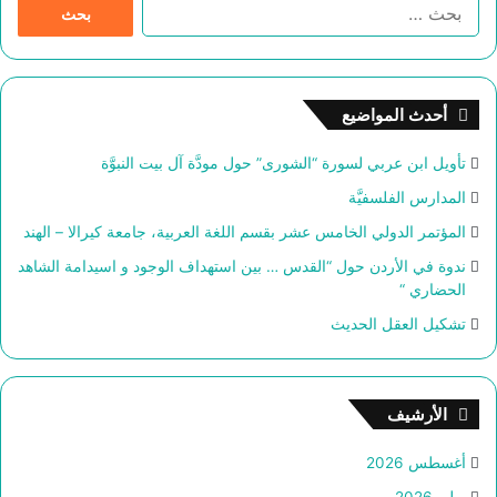
ا
ل
ب
ح
ث
أحدث المواضيع
ع
ن
تأويل ابن عربي لسورة “الشورى” حول مودَّة آل بيت النبوَّة
:
المدارس الفلسفيَّة
المؤتمر الدولي الخامس عشر بقسم اللغة العربية، جامعة كيرالا – الهند
ندوة في الأردن حول “القدس … بين استهداف الوجود و اسيدامة الشاهد
الحضاري “
تشكيل العقل الحديث
الأرشيف
أغسطس 2026
يوليو 2026