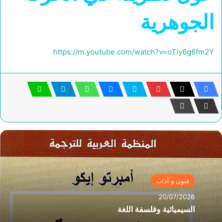
الجوهرية
https://m.youtube.com/watch?v=oTiy6g6fm2Y
فنون و آداب
20/07/2026
السيميائية وفلسفة اللغة