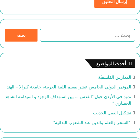
ا
ل
ب
ح
ث
أحدث المواضيع
ع
ن
المدارس الفلسفيَّة
:
المؤتمر الدولي الخامس عشر بقسم اللغة العربية، جامعة كيرالا – الهند
ندوة في الأردن حول “القدس … بين استهداف الوجود و اسيدامة الشاهد
الحضاري “
تشكيل العقل الحديث
“السحر والعلم والدين عند الشعوب البدائية”