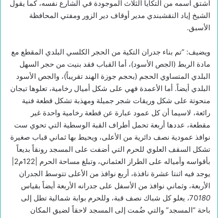
اشتق اسمه من التكايا الثلاث الموجودة في الشارع نفسه، كما يقول
الشيخ إياد النقشبندي مدير أوقاف دير الزور ومفتي المحافظة
الأسبق.
ويضيف: “تم بناء جدران التكية من الحجر الكلسي البلدي المقطع مع
مادة الربط (الجص الأسود)، أما القباب فقد بنيت من حجر السهل
البلدي المتساوي الحجم (بحجم جوزة الهند تقريباً)، والجص الأسود
البلدي أيضاً. أما الأعمدة فهي على شكل أميال رخامية، تعلوها تيجان
منحوتة على شكل وريقات شجر جميلة ومهذبة تشكل قطعة فنية
رائعة، لاسيما أن كل عمود عبارة عن قطعة رخامية واحدة غير
مقطعة، عددها أربعة تحمل أطراف القبة الوسطية التي تحوي ست
نوافذ عمودية نصف دائرية من الأعلى، ويحيط بها ثماني قباب صغيرة
تشكل السقف العلوي للحرم التي أضفت على المسجد رونقاً بديعاً
بأقواسه وأمياله على الطراز العثماني، وتبلغ مساحة الحرم |122م2|
يوجد فيه اثنتا عشرة نافذة، أربع نوافذ من الأعلى تتوسط الجدران
الأربعة، وثماني نوافذ من الأسفل على جدرانه الأربعة أيضاً بقياس
180
70
،
يعلو كل شباك نصف قبة، وللحرم بوابة شمالية تطل إلى
باحة “المسجد” والتي ضُمت إلى المسجد لاحقاً لضيق المكان