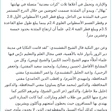
والإنارة، وتحمل في أعلاها ثلاث “كرات معدنية” متصلة في نهايتها
“بهلال”، ويبدو أن المئذنة صممت لحوضين من خلال الدرج المستمر
حتى قبة المئذنة من الداخل. ويبلغ قطر الجزء الأسطواني الأول 2.8
م وقطر القسم الأسطواني العلوي 2.4م بينما يبلغ طول ضلع القاعدة
3.5م ويبلغ قطر القبة 2.4م، علماً أن ارتفاع المئذنة بحدود خمسة
وعشرين متراً.
وعن دور التكية قال الشيخ النقشبندي: “لقد قامت التكايا في مدينة
دير الزور بأدوار غاية بالأهمية، ففي مجال العلم والتعليم درَّس فيها
علماء أجلاَّء منهم الشيخ (أحمد الكبير) والشيخ (ويس)، وكل من
المشايخ الأفاضل (حسين رمضان)، و(محمد سعيد المفتي)، و(جعفر
الرحبي)، و(عبد الجليل النقشبندي)، و(عمر النقشبندي) مفتي
المحافظة، و(مهيدي الأشرم)، و (قطب الدين الحامدي) مفتي
المحافظة، والدكتور (محمد صالح يساوي) مفتي المحافظة، والدكتور
(خليل ملا خاطر)، والدكتور (عز الدين الشيخ)، وغيرهم الكثير كما
تخرج منها الكثير من طلاب العلم ومازالت. كما كانت المنارة التي
يهتدي بها المسافرون حيث يحطون أمتعتهم ويأكلون ويشربون
وينامون، كذلك أبناء السبيل والمقطوعون الذين لا يجدون مأوى حيث