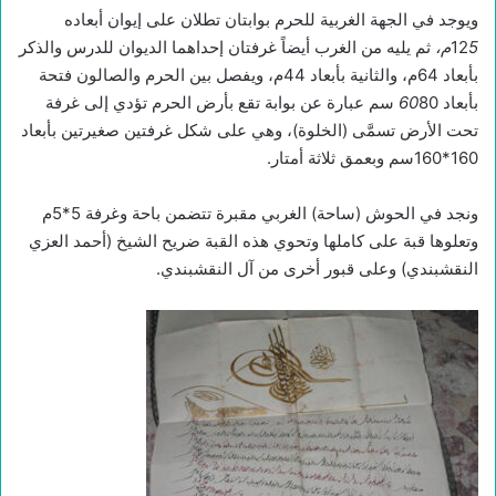
ويوجد في الجهة الغربية للحرم بوابتان تطلان على إيوان أبعاده
5
12
م،
ثم يليه من الغرب أيضاً غرفتان إحداهما الديوان للدرس والذكر
بأبعاد 64م، والثانية بأبعاد 44م، ويفصل بين الحرم والصالون فتحة
بأبعاد
60
80 سم عبارة عن بوابة تقع بأرض الحرم تؤدي إلى غرفة
تحت الأرض تسمَّى (الخلوة)، وهي على شكل غرفتين صغيرتين بأبعاد
160*160سم وبعمق ثلاثة أمتار.
ونجد في الحوش (ساحة) الغربي مقبرة تتضمن باحة وغرفة 5*5م
وتعلوها قبة على كاملها وتحوي هذه القبة ضريح الشيخ (أحمد العزي
النقشبندي) وعلى قبور أخرى من آل النقشبندي.