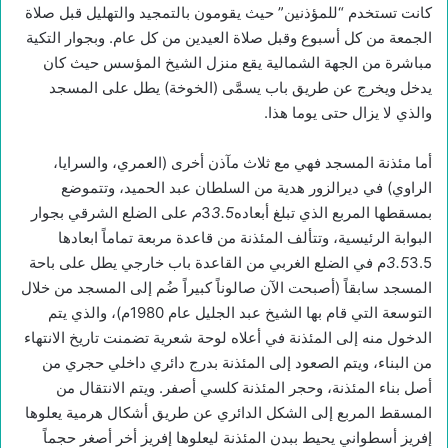
كانت تستخدم “للمؤذنين” حيث يقومون بالتمجيد والتهليل قبل صلاة
الجمعة من كل أسبوع وقبل صلاة العيدين من كل عام. وبجوار التكية
مباشرة من الجهة الشمالية يقع منزل الشيخ المؤسس حيث كان
يدخل ويخرج عن طريق باب يسمَّى (الخوخة) يطل على المسجد
والذي لا يزال حتى يوما هذا.
أما مئذنة المسجد فهي مع ثلاث مآذن أخرى (العمري، والسرايا،
الراوي) في ديرالزور هدية من السلطان عبد الحميد، وتتموضع
بمسقطها المربع الذي تبلغ أبعاده3
3.5
م
على الضلع الشرقي بجوار
البوابة الرئيسية، وتتألف المئذنة من قاعدة مربعة تماماً ابعادها
3.5
3.5م في الضلع الغربي من القاعدة باب خارجي يطل على باحة
المسجد سابقاً (أصبحت الآن صالوناً كبيراً ضُم إلى المسجد من خلال
التوسعة التي قام بها الشيخ عبد الجليل عام 1980م)، والذي يتم
الدخول منه إلى المئذنة في أعلاه لوحة شعرية تضمنت تاريخ الانتهاء
من البناء، ويتم الصعود إلى المئذنة بدرج دائري داخلي حجري من
أصل بناء المئذنة، وحجر المئذنة كلسي أصفر. ويتم الانتقال من
المسقط المربع إلى الشكل الدائري عن طريق أشكال هرمية يعلوها
إفريز أسطواني يحيط ببدن المئذنة ليعلوها إفريز أخر أصغر حجماً