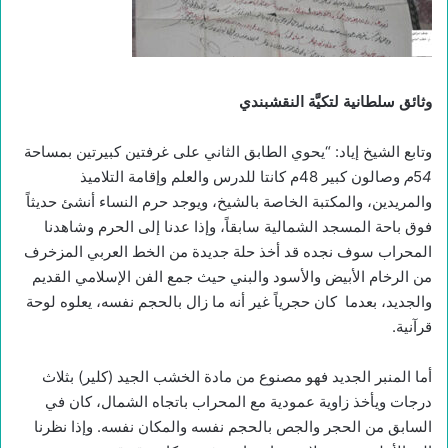
وثائق سلطانية لتكيَّة النقشبندي
وتابع الشيخ إياد: “يحوي الطابق الثاني على غرفتين كبيرتين بمساحة
4
5
م
وصالون كبير 48م كانتا للدرس والعلم وإقامة التلاميذ
والمريدين، والمكتبة الخاصة بالشيخ، ويوجد حرم النساء أنشئ حديثاً
فوق باحة المسجد الشمالية سابقاً، وإذا عدنا إلى الحرم وشاهدنا
المحراب سوف نجده قد أخذ حلة جديدة من الخط العربي المزخرف
من الرخام الأبيض والأسود والبني حيث جمع الفن الإسلامي القديم
والجديد، بعدما كان حجرياً غير أنه ما زال بالحجم نفسه، يعلوه لوحة
قرآنية.
أما المنبر الجديد فهو مصنوع من مادة الخشب الجيد (كلير) بثلاث
درجات ويأخذ زاوية عمودية مع المحراب باتجاه الشمال، كان في
السابق من الحجر والجص بالحجم نفسه والمكان نفسه. وإذا نظرنا