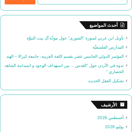
ل
ب
ح
ث
أحدث المواضيع
ع
ن
تأويل ابن عربي لسورة “الشورى” حول مودَّة آل بيت النبوَّة
:
المدارس الفلسفيَّة
المؤتمر الدولي الخامس عشر بقسم اللغة العربية، جامعة كيرالا – الهند
ندوة في الأردن حول “القدس … بين استهداف الوجود و اسيدامة الشاهد
الحضاري “
تشكيل العقل الحديث
الأرشيف
أغسطس 2026
يوليو 2026