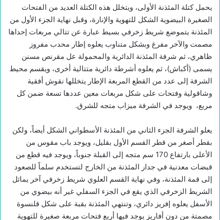
يحمل كتلة المئذنة الأولى، ويتخلل هذه الكتلة العديد من الفتحات
الصغيرة البيضوية الشكل للتهوية والإنارة، وقبل نهاية الجزء الأول من
المئذنة يتموضع شريط زخرفي بسيط عبارة عن تتالي مربعات إحداها
مصمت والآخر مفرغ وبشكل متناوب يعلوه إطار محدب مفروز
ظاهري، ثم شرفة المئذنة الدائرية والمحمولة عل مقرنص مسنن
يسمى (أكباش)، ثم يعلوه أشرطة دائرية متتالية أخرى، ويقسم محيط
الشرفة إلى عدد من القطع المربعة الإطار يتخللها نقوش أفقية
وشاقولية وفتحات على شكل مربعات معين عددها تسعة ضمن كل
مربع، ويوجد في الشرفة ميزاب متجه للشرق.
يعلو الشرفة الجزء الثاني من المئذنة الأسطواني الشكل أيضاً، ولكن
بقطر أصغر من قطر القسم الأول بقليل، ويوجد باب مقوس من
الأعلى بارتفاع 170 سم متجه إلى القبلة جنوباً، ويوجد فيه قطع من
قبضات معدنية في جدار المئذنة من الخارج لتستخدم سلماً للصعود
إلى قمة المئذنة، وفي نهاية القسم العلوي شريط زخرفي آخر يماثل
الشريط الزخرفي الذي يقع في الجزء السفلي غير أنه بيضوي من
الأسفل يعلوه إفريز دائري، وتنتهي المئذنة بقبة على شكل قلنسوة
مصمتة من دون أفاريز يوجد فيها أربع فتحات مربعة صغيرة للتهوية