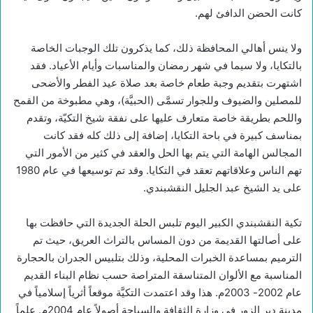
كانت الحضن الدافئ لهم.
ولا ينس أهالي المحافظة ذلك، كما يذكرون تلك الوجبات الخاصة
بالتكايا، ولا سيما في شهر رمضان والمناسبات وأيام الأعياد. فقد
اشتهرت بتقديم وجبة طعام خاصة بعد صلاة عيد الفطر والأضحى
للمصلين والضيوف وللجوار تسمَّى (الحبيَّة)، وهي مطبوخة من القمح
واللحم بطريقة خاصة متعارف عليها على نفقة شيخ التكيّة، وتقدم
بمناسف كبيرة في باحة التكايا، إضافة إلى ذلك كله فقد كانت
المجالس الهامة التي يتم بها الحل والعقد في كثير من الأمور التي
تهم الناس وعلاقاتهم تعقد في التكايا. وقد تم توسيعها في عام 1980
على يد الشيخ عبد الجليل النقشبندي.
تكية النقشبندي الكبير اليوم تلبس الحلة الجديدة التي حافظت بها
على أصالتها القديمة من دون المساس بالتراث العريق، حيث تم
الترميم بمساعدة الخبرات المحلية، وذلك بتلبيس الجدران بالحجارة
المناسبة مع الألوان المتناسقة المتراصة حسب نظام البناء القديم
عام 2002- 2003م. هذا وقد اعتمدت التكيَّة موقعاً أثرياً إسلامياً في
مدينة دير الزور في وزارة الثقافة والسياحة أصولاً عام 2004م. علماً