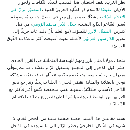
نظر الغرب، يقف احتضان هذا المذهب لتعدّد الثّقافات ولحوار
الأديان،
نقيضًا
للإسلام ذو الطّابع الحربيّ العنيف
المُصوَّر مرارًا في
الإعلام السّائد
، مشكّلًا بصيص أمل مغرٍ في خضمّ بيئة دينيّة محبِطة.
يُعتبَر الشّاعر الذّائع الصّيت،
جلال الدّين محمّد الرّومي
، من قبل
كثيرين،
الممثّل الأبرز
للتّصوّف (مع العلم بأنّ ذلك عائد جزئيًّا إلى
تحرير
الدّارسين الغربيّين
لأعمله بحيث أصبحت أكثر تناغمًا مع الذّوق
الغربيّ).
متحف مولانا مثال بارز ومهمّ للهندسة العثمانيّة في القرن الحادي
عشر. قبل الدّخول إلى المجمع، يستقبل الزّائر تقشّف صامت يتجلّى
بجدران خارجيّة واسعة متجعّدة مخدّدة، تتخلّلها نوافذ ضيّقة مشبّكة
توحي بالصّلابة والمتانة. تقصُر الجدران العليا تدريجيًّا وتتراجع نحو
الدّاخل (لأسباب هيكليّة)، منتهية بقبب منخفضة تتّسع أكثر فأكثر مع
اقترابها من الوسط (نتيجة مباشرة لطريقة توزيع وظائف الأقسام
الدّاخليّة).
تشبه مقاييس هذا المبنى هضبة ضخمة متينة من الحجر الخام. لا
شيء في الشّكل الخارجيّ يحضّر الزّائر إلى ما سيجده في الدّاخل