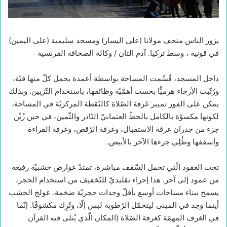
يزور الناس متحف مولانا (على اليسار) ومسجد سليمية (على اليمين)
في قونية ، وسط تركيا. آدم التان / وكالة الصحافة الفرنسية
داخل المسجد، قُسِّمت المساحة بواسطة أعمدة يحمل كلّ منها قبّة،
ورُتّبت الأرجاء هرميًّا بحسب أهمّيّة وظائفها، باستخدام التّزيين. وبذلك
يمكن على الفور تمييز غرفة الصّلاة كالنّقطة المركزيّة في المساحة،
لكونها مكسوّة بالكامل بالخطّ العثمانيّ النّادر والثّمين، في حين زُيِّن
جزء من جدران غرفة الاستقبال، وغرفة الرّقص، وغرفة القراءة
وأسقفها وطُلِي جزءها الآخر بالأبيض.
تحت العقود الّتي تحمل السّقف مباشرة، تمتدّ عوارض خشبيّة رفيعة
من عمود إلى آخر. هذا إجراء تقليديّ للتّخفيف من استخدام الحجر،
يسمح ببناء مساحات أوسع بأقلّ وحدات حجريّة ضخمة. عولج الخشب
أينما وجد في المبنى ليتحمّل الرّطوبة ليس إلّا، وتُرِك مكشوفًا. إنّما
في الغرف المهمّة كغرفة الصّلاة (المكان الّذي يُتلى فيه القرآن