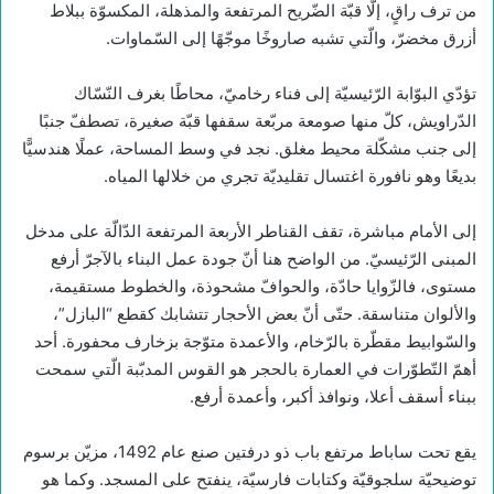
من ترف راقٍ، إلّا قبّة الضّريح المرتفعة والمذهلة، المكسوّة ببلاط
أزرق مخضرّ، والّتي تشبه صاروخًا موجّهًا إلى السّماوات.
تؤدّي البوّابة الرّئيسيّة إلى فناء رخاميّ، محاطًا بغرف النّسّاك
الدّراويش، كلّ منها صومعة مربّعة سقفها قبّة صغيرة، تصطفّ جنبًا
إلى جنب مشكّلة محيط مغلق. نجد في وسط المساحة، عملًا هندسيًّا
بديعًا وهو نافورة اغتسال تقليديّة تجري من خلالها المياه.
إلى الأمام مباشرة، تقف القناطر الأربعة المرتفعة الدّالّة على مدخل
المبنى الرّئيسيّ. من الواضح هنا أنّ جودة عمل البناء بالآجرّ أرفع
مستوى، فالزّوايا حادّة، والحوافّ مشحوذة، والخطوط مستقيمة،
والألوان متناسقة. حتّى أنّ بعض الأحجار تتشابك كقطع “البازل”،
والسّوابيط مقطّرة بالرّخام، والأعمدة متوّجة بزخارف محفورة. أحد
أهمّ التّطوّرات في العمارة بالحجر هو القوس المدبّبة الّتي سمحت
ببناء أسقف أعلا، ونوافذ أكبر، وأعمدة أرفع.
يقع تحت ساباط مرتفع باب ذو درفتين صنع عام 1492، مزيّن برسوم
توضيحيّة سلجوقيّة وكتابات فارسيّة، ينفتح على المسجد. وكما هو