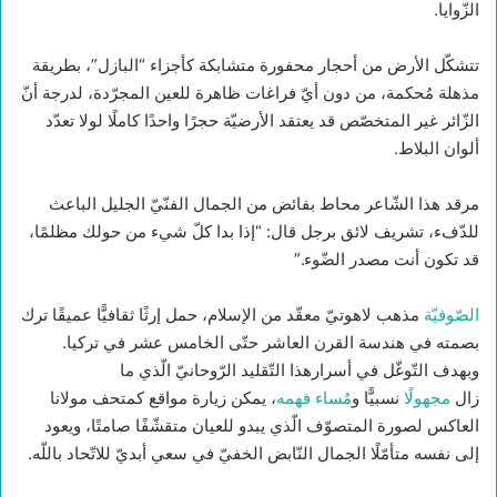
الزّوايا.
تتشكّل الأرض من أحجار محفورة متشابكة كأجزاء “البازل”، بطريقة
مذهلة مُحكمة، من دون أيّ فراغات ظاهرة للعين المجرّدة، لدرجة أنّ
الزّائر غير المتخصّص قد يعتقد الأرضيّة حجرًا واحدًا كاملًا لولا تعدّد
ألوان البلاط.
مرقد هذا الشّاعر محاط بفائض من الجمال الفنّيّ الجليل الباعث
للدّفء، تشريف لائق برجل قال: “إذا بدا كلّ شيء من حولك مظلمًا،
قد تكون أنت مصدر الضّوء.”
الصّوفيّة
مذهب لاهوتيّ معقّد من الإسلام، حمل إرثًا ثقافيًّا عميقًا ترك
بصمته في هندسة القرن العاشر حتّى الخامس عشر في تركيا.
وبهدف التّوغّل في أسرارهذا التّقليد الرّوحانيّ الّذي ما
زال
مجهولًا
نسبيًّا و
مُساء فهمه
، يمكن زيارة مواقع كمتحف مولانا
العاكس لصورة المتصوّف الّذي يبدو للعيان متقشّفًا صامتًا، ويعود
إلى نفسه متأمّلًا الجمال النّابض الخفيّ في سعي أبديّ للاتّحاد باللّه.