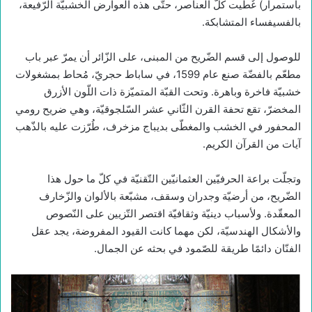
باستمرار) غُطّيت كلّ العناصر، حتّى هذه العوارض الخشبيّة الرّفيعة،
بالفسيفساء المتشابكة.
للوصول إلى قسم الضّريح من المبنى، على الزّائر أن يمرّ عبر باب
مطعّم بالفضّة صنع عام 1599، في ساباط حجريّ، مُحاط بمشغولات
خشبيّة فاخرة وباهرة. وتحت القبّة المتميّزة ذات اللّون الأزرق
المخضرّ، تقع تحفة القرن الثّاني عشر السّلجوقيّة، وهي ضريح رومي
المحفور في الخشب والمغطّى بديباج مزخرف، طُرّزت عليه بالذّهب
آيات من القرآن الكريم.
وتجلّت براعة الحرفيّين العثمانيّين التّقنيّة في كلّ ما حول هذا
الضّريح، من أرضيّة وجدران وسقف، مشبّعة بالألوان والزّخارف
المعقّدة. ولأسباب دينيّة وثقافيّة اقتصر التّزيين على النّصوص
والأشكال الهندسيّة، لكن مهما كانت القيود المفروضة، يجد عقل
الفنّان دائمًا طريقة للصّمود في بحثه عن الجمال.