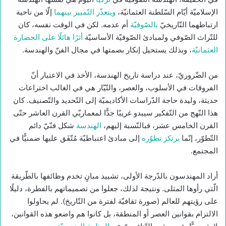
الإسلاميّة أيّام السّلطنة العثمانيّة،
ويتعذّر التّمييز بينهما
إلّا من ناحية
ارتباطهما التّاريخيّ
بالصّوفيّة
أم عدمه. لكن في الوقت نفسه، كان
للتّراث الصّوفي ولمبادئ الصّوفيّة الأساسيّة
أثرًا هائلًا على الحضارة
العثمانيّة
، وبذلك يستحيل إنكار بصمتها في مجال الفنّ والهندسة.
من الضّروريّ، عند دراسة تاريخ الهندسة، الأخذ في الاعتبار أنّ
الفروقات في الأسلوب، والعصر، والتّيّار هي في الغالب اختراعات
حديثة، وليدة حاجة الدّراسات الأكاديميّة إلى التّحديد والتّصنيف. كان
هذا النّهج من التّفكير سيبدو غريبًا جدًّا لمعماريّي القرن العاشر حتّى
القرن الخامس عشر، فبالنّسبة إليهم،
الهندسة
شكل فنّيّ دائم
التّطوّر، إنّما
يرتكز تطوّره
إلى مبادئ اعتباطيّة مُتّفَق عليها ضمنيًّا في
المجتمع.
أراد المهندسون بالدّرجة الأولى، تشييد مبانٍ تخدم وظائفها بالطّريقة
الّتي رأوها المثلى. ونتيجة لذلك، جعلوا من تصميماتهم بالفطرة، دليلًا
على رؤيتهم للعالم (صورة ثقافيّة لفترة من التّاريخ). لم يحاولوا
الالتزام بقوانين العصر أو المنطقة، بل كانوا هم واضعو هذه القوانين،