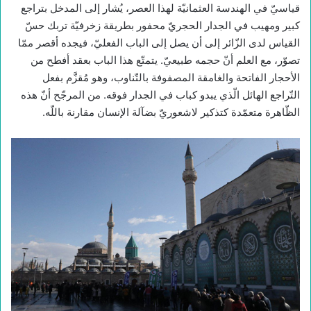
قياسيّ في الهندسة العثمانيّة لهذا العصر، يُشار إلى المدخل بتراجع
كبير ومهيب في الجدار الحجريّ محفور بطريقة زخرفيّة تربك حسّ
القياس لدى الزّائر إلى أن يصل إلى الباب الفعليّ، فيجده أقصر ممّا
تصوّر، مع العلم أنّ حجمه طبيعيّ. يتمتّع هذا الباب بعقد أفطح من
الأحجار الفاتحة والغامقة المصفوفة بالتّناوب، وهو مُقزَّم بفعل
التّراجع الهائل الّذي يبدو كباب في الجدار فوقه. من المرجّح أنّ هذه
الظّاهرة متعمّدة كتذكير لاشعوريّ بضآلة الإنسان مقارنة باللّه.