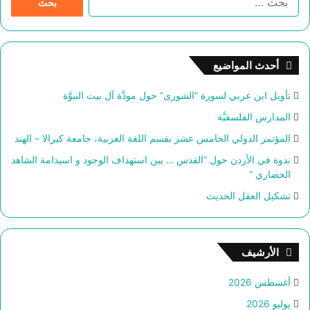
ل
ب
ح
ث
أحدث المواضيع
ع
ن
تأويل ابن عربي لسورة “الشورى” حول مودَّة آل بيت النبوَّة
:
المدارس الفلسفيَّة
المؤتمر الدولي الخامس عشر بقسم اللغة العربية، جامعة كيرالا – الهند
ندوة في الأردن حول “القدس … بين استهداف الوجود و اسيدامة الشاهد
الحضاري “
تشكيل العقل الحديث
الأرشيف
أغسطس 2026
يوليو 2026