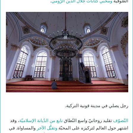
الصّوفيّة
ومحبّي كتابات جلال الدّين الرّومي
.
رجل يصلي في مدينة قونية التركية.
التّصوّف
تقليد روحانيّ واسع النّطاق
نابع من الدّيانة الإسلاميّة
، وقد
اشتهر حول العالم لتركيزه على المحبّة
وتقبُّل الآخر
والمساواة. في