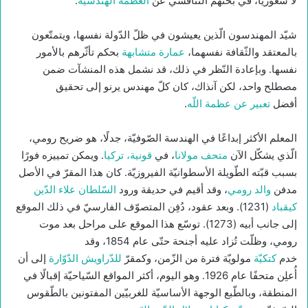
لا شعوريًّا، في بحثهم التّنافسيّ عن
العظمة الهندسيّة
.
شيّد المهندسون الّذين يعيشون في ظلّ الدّولة نفسها، ويتمتّعون
بالمعتقد والثّقافة نفسهما،
عمارة متشابهة
بحكم تأثّرهم بالأمور
نفسها. وبإعادة النّظر في ذلك، قد نشمل هذه المنشآت ضمن
مصطلح واحد، لكن آنذاك، كان كلّ مهندس يرنو إلى تحقيق
أفضل
تعبير عن عظمة اللّه
.
المعلم الأكثر إبداعًا في الهندسة الصّوفيّة، جدلًا، هو ضريح رومي،
الّذي يشكّل الآن
متحف مولانا
، في
قونية، تركيا
. ويمكن تمييزه فورًا
بسبب قبّته الطّويلة الأسطوانيّة الفيروزيّة. كان هذا المقرّ في الأصل
مدفن
والد رومي
، وقد أقيم في حديقة ورود
السّلطان علاء الدّين
كيقباد
(1231). وبعد عقود، دُفِن المتصوّف الفارسيّ في ذلك الموقع
إلى جانب أبيه (1273). توسّع هذا الموقع على مراحل بعد موت
رومي، وظلّت تُزاد عليه أجنحة حتّى عام 1854، وقد
خدم
كتكيّة
مولويّة فترة من الزّمن، وكمقرّ
للدّراويش الدّوّارة
إلى أن
أُعلِن متحفًا عام 1926. وهو اليوم، أكثر المواقع السّياحيّة إقبالًا في
المنطقة، وبالطّبع الوجهة الأساسيّة للغربيّين المفتونين بالطّقوس