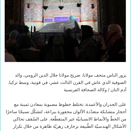
يزور الناس متحف مولانا، ضريح مولانا جلال الدين الرومي، والد
الصوفية الذي عاش في القرن الثالث عشر، في قونية، وسط تركيا.
آدم التان / وكالة الصحافة الفرنسية
على الجدران والأعمدة، تختلط خطوط مصبوبة بمعادن ثمينة مع
أحجار متشابكة متعدّدة الألوان محفورة ببراعة، لتشكّل نسيجًا ساحرًا
من الخطّ والأنماط الانسيابيّة غير المتقطّعة. على السّقف تحاكي
الأشكال الهندسيّة الطّبيعة بزخارف زهريّة ظاهرة من خلال تكرار