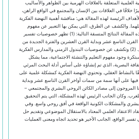
لعلمية المتعلقة بالعلاقات الهرمية بين الظواهر والأساليب
ا خلاقًا في العلاقات بين الإنسان والمجتمع في الواقع الراهن،
أهداف الرئيسة لهذه المقالة هي: مناقشة أهمية النهضة الفكرية
اخلهما. والكشف عن الطرق، التي يمكن بها التعبير عن مفهوم
النهضة الفكرية في النظام التعليمي والعلمي. وتقدم هذه المقالة النتائج المتسقة التالية: (1) تظهر خصوصيات تفسير
القرن التاسع عشر وبداية القرن العشرين والفترة الجديدة من
الحياة الفكرية في القرنين العشرين والحادي والعشرين. (2) وتكشف عن خصوصيات البندول الزمني والمدارس الفكرية
لممارسة المبتكرة وجود مفهوم التعليم والتنشئة الاجتماعية، مما يشكل
 ويتطلب علم اجتماع الثقافة البصرية، الذي تم إنشاؤه على أساس أدلة البحث المرئي
ثيقًا بالنشاط العقلي. وتحتوي النهضة الفكرية كمشكلة علمية على
ق فيها على أنها سمة من سمات أواخر القرن التاسع عشر وبداية
ادها المروجون إلى مصادر الكائن الروحي البشري والمجتمعي –
 للغرب. وكان الجانب الرئيس لهذه المشكلة، التي يتم التحقيق
البشري والمشكلات الكونية الواقعة في أفق روحي واسع. وفي
قاد الاعتقاد العلمي المعتاد بالاستقلال الموضوعي وتقديم حل
 تفسر الواقع، الجانب الأخير هو تحديد اتجاه ومعنى العمليات