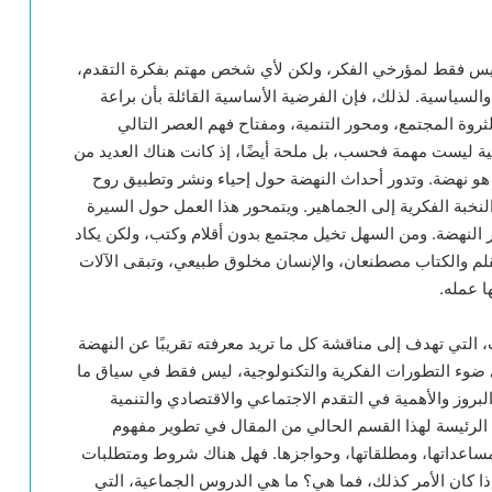
اية ليس فقط لمؤرخي الفكر، ولكن لأي شخص مهتم بفكرة التقدم،
، والسياسية. لذلك، فإن الفرضية الأساسية القائلة بأن براعة
لثروة المجتمع، ومحور التنمية، ومفتاح فهم العصر التالي
لية ليست مهمة فحسب، بل ملحة أيضًا، إذ كانت هناك العديد من
م هو نهضة. وتدور أحداث النهضة حول إحياء ونشر وتطبيق روح
لنخبة الفكرية إلى الجماهير. ويتمحور هذا العمل حول السيرة
 النهضة. ومن السهل تخيل مجتمع بدون أقلام وكتب، ولكن يكاد
لم والكتاب مصطنعان، والإنسان مخلوق طبيعي، وتبقى الآلات
 عمله.
 التي تهدف إلى مناقشة كل ما تريد معرفته تقريبًا عن النهضة
في ضوء التطورات الفكرية والتكنولوجية، ليس فقط في سياق ما
لبروز والأهمية في التقدم الاجتماعي والاقتصادي والتنمية
اف الرئيسة لهذا القسم الحالي من المقال في تطوير مفهوم
، ومساعداتها، ومطلقاتها، وحواجزها. فهل هناك شروط ومتطلبات
وإذا كان الأمر كذلك، فما هي؟ ما هي الدروس الجماعية، التي