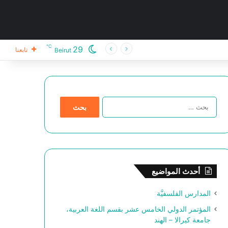
℃
29
تابعنا
Beirut
ا
ل
ب
ح
ث
ع
ن
أحدث المواضيع
:
المدارس الفلسفيَّة
المؤتمر الدولي الخامس عشر بقسم اللغة العربية،
جامعة كيرالا – الهند