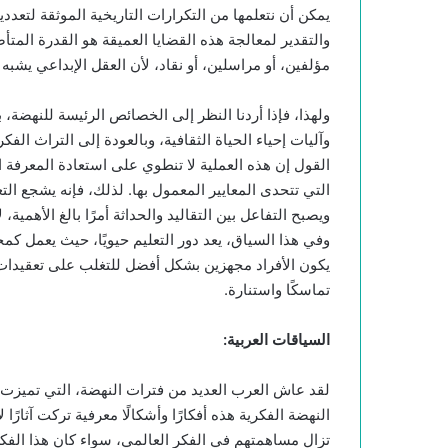
يمكن أن نتعلمها من التكرارات التاريخية الموثقة لتعددي
والتقدير لمعالجة هذه القضايا العميقة هو القدرة المتأ
مؤلفين، أو مراسلين، أو نقاد، لأن العقل الإبداعي يشبه 
ولهذا، فإذا أردنا النظر إلى الخصائص الرئيسة للنهضة، 
وآليات إحياء الحياة الثقافية، وبالعودة إلى التراث الف
القول إن هذه العملية لا تنطوي على استعادة المعرفة
التي تتحدى المعايير المعمول بها. لذلك، فإنه يشجع التع
ويصبح التفاعل بين التقاليد والحداثة أمرًا بالغ الأهمية،
وفي هذا السياق، يعد دور التعليم حيويًا، حيث يعمل كمح
يكون الأفراد مجهزين بشكل أفضل للتغلب على تعقيدات 
تماسكًا واستنارة.
السياقات العربية
:
لقد عاش العرب العديد من فترات النهضة، التي تميزت ب
النهضة الفكرية هذه أفكارًا وأشكالًا معرفية تركت آثارًا
تزال مساهمتهم في الفكر العالمي، سواء كان هذا الفكر ب