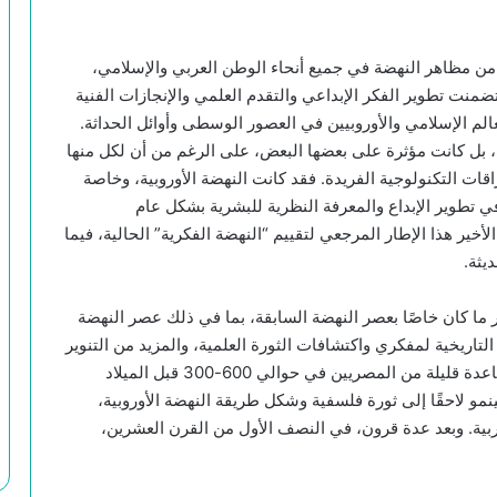
د من مظاهر النهضة في جميع أنحاء الوطن العربي والإسلامي،
تضمنت تطوير الفكر الإبداعي والتقدم العلمي والإنجازات الفنية
عالم الإسلامي والأوروبيين في العصور الوسطى وأوائل الحداثة.
 بل كانت مؤثرة على بعضها البعض، على الرغم من أن لكل منها
قات التكنولوجية الفريدة. فقد كانت النهضة الأوروبية، وخاصة
ي تطوير الإبداع والمعرفة النظرية للبشرية بشكل عام
ير هذا الإطار المرجعي لتقييم “النهضة الفكرية” الحالية، فيما
يثة.
ر ما كان خاصًا بعصر النهضة السابقة، بما في ذلك عصر النهضة
التاريخية لمفكري واكتشافات الثورة العلمية، والمزيد من التنوير
في الغرب. وتطور العرب والفرس واليهود القدماء بمساعدة قليلة من المصريين في حوالي 600-300 قبل الميلاد
 لاحقًا إلى ثورة فلسفية وشكل طريقة النهضة الأوروبية،
غربية. وبعد عدة قرون، في النصف الأول من القرن العشرين،