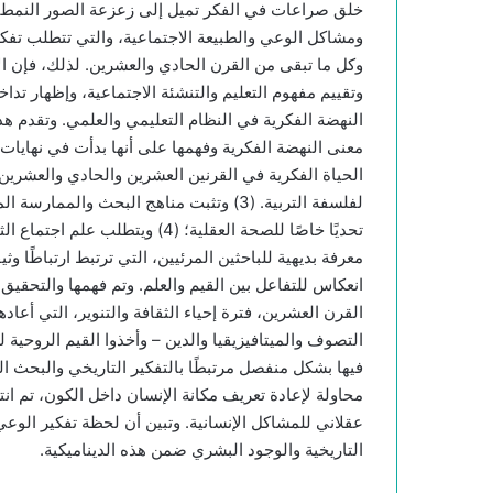
خلق صراعات في الفكر تميل إلى زعزعة الصور النمطية ا
ومشاكل الوعي والطبيعة الاجتماعية، والتي تتطلب تفكيرً
وكل ما تبقى من القرن الحادي والعشرين. لذلك، فإن ال
وتقييم مفهوم التعليم والتنشئة الاجتماعية، وإظهار تد
معنى النهضة الفكرية وفهمها على أنها بدأت في نهايات 
لفلسفة التربية. (3) وتثبت مناهج البحث وا
تحديًا خاصًا للصحة العقلية؛ (4)
معرفة بديهية للباحثين المرئيين، التي ترتبط ارتباطًا و
انعكاس للتفاعل بين القيم والعلم. وتم فهمها والتحقي
القرن العشرين، فترة إحياء الثقافة والتنوير، التي أع
التصوف والميتافيزيقيا والدين – وأخذوا القيم الروحية
فيها بشكل منفصل مرتبطًا بالتفكير التاريخي والبحث 
محاولة لإعادة تعريف مكانة الإنسان داخل الكون، تم انت
عقلاني للمشاكل الإنسانية. وتبين أن لحظة تفكير الوعي
التاريخية والوجود البشري ضمن هذه الديناميكية.