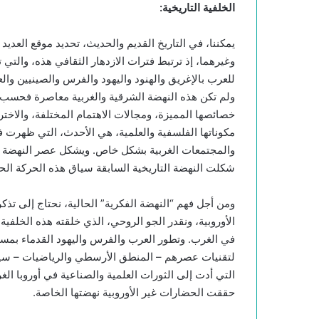
الخلفية التاريخية
:
يمكننا، في التاريخ القديم والحديث، تحديد موقع العدي
وغيرهما، إذ ترتبط فترات الازدهار الثقافي هذه، والتي 
للعرب بالإغريق والهنود واليهود والفرس والصينيين وال
ولم تكن هذه النهضة الشرقية والغربية معاصرة فحسب،
خصائصها المميزة، ومجالات الاهتمام المختلفة، والاخترا
مكوناتها الفلسفية والعلمية، هي الأحدث، التي ظهرت ف
والمجتمعات الغربية بشكل خاص. ويشكل عصر النهضة الأخ
شكلت النهضة التاريخية السابقة سياق هذه الحركة الحد
ومن أجل فهم “النهضة الفكرية” الحالية، نحتاج إلى تذك
الأوروبية، ونقدر الجو الروحي، الذي خلقته هذه الخلفية 
لتقنيات عصرهم – المنطق الأرسطي والرياضيات – سينمو
التي أدت إلى الثورات العلمية والصناعية في أوروبا ال
حققت الحضارات غير الأوروبية نهضتها الخاصة.