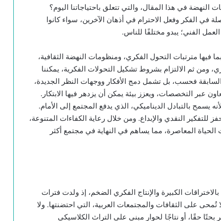
ات النهضة في هذا المقال، والتي تتعلق باحتياجاتنا اليوم؟
صلة في الفكر وفعل الاحترام في أذهان الآخرين، سواء كانوا
العمل الفني؛ يبدو مختلفًا للناس.
بما فيها مترتبات التحول الفكري، ومنظومات النهضة الثقافية،
كري، ومن ثم الالتزام بشروط تشكيل التحولات الفكرية، يمكننا
 السابقة فحسب، بل تشمل دمج الأفكار ووجهات النظر الجديدة،
اون عبر التخصصات، ويعزز بيئة يمكن أن يزدهر فيها الابتكار.
 لأنه يسمح بالتبادل الديناميكي، الذي يدفع المجتمع إلى الأمام.
فز للتفكير النقدي والإبداع. ومن خلال رعاية الكفاءات المتنوعة،
الحياة المعاصرة، مما يساهم في النهاية في مجتمع أكثر
الاختراقات الكبيرة والإنتاج الفكري الضخم، إذ ولدت فترات
 لا تُمحى على الثقافات والمجتمعات العربية، التي احتضنتها. ولا
حتًا حقًا، أو نتاجًا لحوار مبني على التراث الكلاسيكي