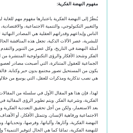
مفهوم
النهضة الفكرية
:
يُنظَرُ إلى النهضة الفكرية باعتبارها مفهوم مهم للغ
والتغيير التكنولوجي، والتنمية الاجتماعية، والاقتصادية
الناس وإبداعهم وقدراتهم العقلية هي المصادر النهائية 
للبشرية، عصر الآلات الذكية، تجعل هذه المناقشة الحا
أمثلة النهضة في التاريخ، وكل عصر من التنوير والتقد
الفكر وشحذ الأفكار والرؤى التكنولوجية المنتشرة من ا
الجماعية للعقول المتناثرة، التي أصبحت مصادر لعصور
يكون من المستحيل تصور مجتمع بدون حبر وكتابة. فالق
هي نصب تذكارية ومذكرات للعقل، التي يوسع من خلالها
لهذا، فإن هذا هو المقال الأول في سلسلة من المقالات،
الفكرية، وشرعية الفكر. ويتم تطوير الرؤى المقالية 
بعد الاستعمار، ولكن من أجل تحقيق التعددية الفكرية وا
الاجتماعية ورفاهية الإنسان. وتتمثل الأفكار، أو الأهد
النهضة الفكرية، وآثارها، وآلياتها، وفرصها، وتحدياتها
للنهضة الفكرية، تمامًا كما هي الحال لتوفير التنمية؟ 