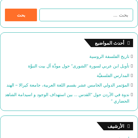
ا
ل
ب
ح
ث
أحدث المواضيع
ع
ن
تاريخ الفلسفة الروسية
:
تأويل ابن عربي لسورة “الشورى” حول مودَّة آل بيت النبوَّة
المدارس الفلسفيَّة
المؤتمر الدولي الخامس عشر بقسم اللغة العربية، جامعة كيرالا – الهند
ندوة في الأردن حول “القدس … بين استهداف الوجود و اسيدامة الشاهد
الحضاري “
الأرشيف