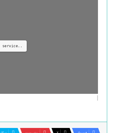
 service..
فيسبوك
‫X
بينتيريست
سكاي