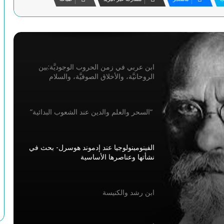
مفهوم المستقبل من أجل فلسفة للمستقبل
ابن عربي في زمن الحروب الوجوديَّة:بين
الروحانيَّة، والأخلاق الصوفيَّة، والسلام
“السحر والعلم والدين عند الشعوب البدائية”
الفينومينولوجيا عند إدموند هوسرل- بحث في
نشأتها وعناصرها الأساسية
ابن رشد والكنيسة