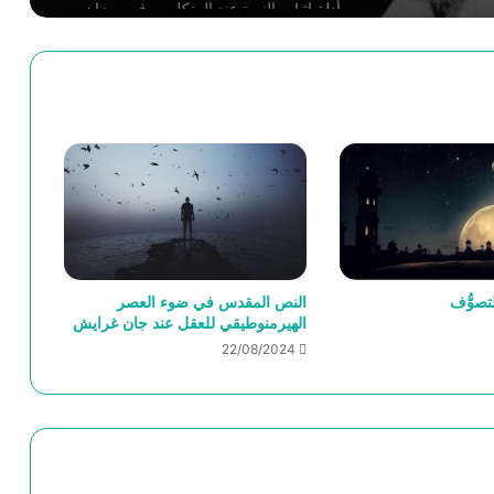
أدلة إثبات النبوة عند المتكلمين في ميزان
فلاسفة الإسلام-ابن رشد أنموذجا
الحجاج الفلسفي- محفوظ السعيدي
إلتباسات المثنى بصدد استئناف القول في
الغزالي وابن رشد
الفارغ من الكون: في حضرة العارف محمد
تصوُّف
النص المقدس في ضوء العصر
بن عبد الجبّار النفّري
الهيرمنوطيقي للعقل عند جان غرايش
22/08/2024
محمود حيدر وإعادة صياغة مصطلحات
الفلسفة الإسلاميَّة
مفهوم المستقبل من أجل فلسفة للمستقبل