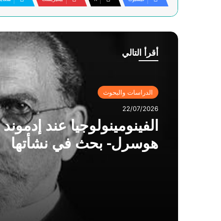
أقرأ التالي
الدراسات والبحوث
22/07/2026
الفينومينولوجيا عند إدموند
هوسرل- بحث في نشأتها
وعناصرها الأساسية