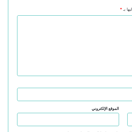
يها بـ
*
ابن عربي في زمن الحروب الوجوديَّة:بين
الروحانيَّة، والأخلاق الصوفيَّة، والسلام
“السحر والعلم والدين عند الشعوب البدائية”
الفينومينولوجيا عند إدموند هوسرل- بحث في
نشأتها وعناصرها الأساسية
ابن رشد والكنيسة
الموقع الإلكتروني
أدلة إثبات النبوة عند المتكلمين في ميزان
فلاسفة الإسلام-ابن رشد أنموذجا