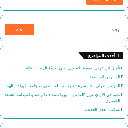
ا
ل
ب
ح
ث
أحدث المواضيع
ع
ن
تأويل ابن عربي لسورة “الشورى” حول مودَّة آل بيت النبوَّة
:
المدارس الفلسفيَّة
المؤتمر الدولي الخامس عشر بقسم اللغة العربية، جامعة كيرالا – الهند
ندوة في الأردن حول “القدس … بين استهداف الوجود و اسيدامة الشاهد
الحضاري “
تشكيل العقل الحديث