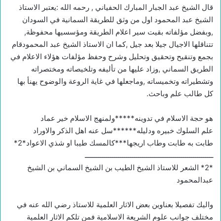
قال الشيخ عبد الجبار المبارك الحفياني , رحمه الله :يعتبر الاستاذ
الشيخ عبد المحمود اول من وثق للطريقة السمانية في السودان
,وبفضل مؤلفاته بقيت سير اعلام الطريقة ومؤسسيها محفوظة,
تتناقلها الاجيال جيلا بعد جيل ,كما ان الاستاذ الشيخ عبد المحمودقام
بجمع وتنقيح وتحقيق وتحليل وشرح وحفظ مؤلفات هؤلاء الاعلام في
الطريق السماني ,وزاد عليها من تأليفه وتلخيصاته ومختصراته
وتشطيراته وتخميساته ,وماجعلها في غاية الروعة والوضوح يهنأ بها
كل طالب علم وباحث.
هو حجة الاسلام في تدوينه*****ولمنهج الاسلام خير عماد
علم السلوك خبيره ودليله******سل عنه اهل الذكر والاوراد
طابت به طابت وطاب اريجها***كالمسك طيبا او شذي الاعواد*2*
ـــــــــــــــــــــــــــــــــــــــــــــــــــــــــــــــــ
*2* الشعر للاستاذ الشيخ الطيب بن الشيخ السماني بن الشيخ
عبدالمحمود
واليك تفصيلا بعناوين بعض الاثار العلمية للاستاذ رضي الله عنه في
مختلف جوانب علوم الشريعة الاسلامية فمن تلكم الاثار العلمية