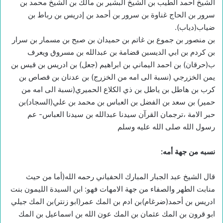
الشيخ أحمد الطيب بن الشيخ البشير بن مالك بن الشيخ محمد بن
سرور بن الحاج غناوة بن سرور بن أحمد بن إدريس بن رباط بن
ضياب(دياب).
بن منصور بن جموع بن غاتم بن حميدان بن صبح بن مسمار بن سرار
بن كردم بن ابي الديسبن قضامة بن عبدالله بن مسروق ويعرف
ب(حرقان) بن احمد اليماني بن ابراهيم (جعل) بن ادريس بن قيس بن
يمن الخزرجي (نسبة الى امه من الخزرج) بن عدنان بن قصاص بن
كرب بن هاطل بن ياطل بن ذي الكلاع الحميري(نسبة الى امه من
حمير) بن سعد بن الفضل بن العباس بن محمد بن علي(السجاد)بن
حبر الامة ،ترجمان القرآن سيدنا عبدالله بن سيدنا العباس- عم
رسول الله صلى الله عليه وسلم
نسبه من جهة أمه:
قال الشيخ عبد الجبار المبارك الحفياني رحمه الله(أما من حيث
منابت الطهر والصفاء من جهة الامهات فهو: ابن السيدة الليمون بنت
ادريس بن أحمد(ضرغام)بن ادم بن المك عمر(ابو زنتر)بن المك جيلي
ابو قرون بن المك عثمان بن المك عون الله بن اسماعيل بن المك