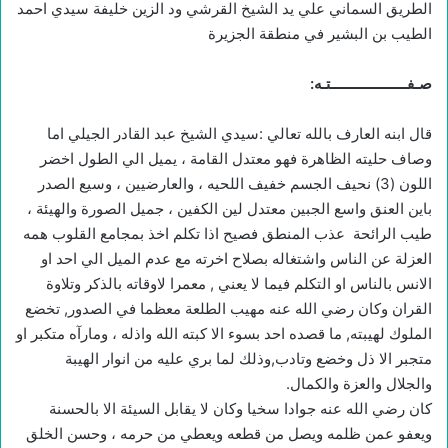
الطريق السماني علي يد الشيخ القرشي ود الزين خليفة سيدي احمد
الطيب بن البشير في منطقة الجزيرة
صـفـــــــــــــــــــتـه:
قال ابنه العارف بالله تعالي :سيدي الشيخ عبد القادر الجيلي اما
وصاف حليته الظاهرة فهو معتدل القامة ، يميل الي الطول اخضر
اللون (3) نحيف الجسم خفيف اللحيه ، والعارضيين ، وسيع الصدر
باين العنق واسع الجبين معتدل لين الكفين ، جميل الصورة والهيئة ،
طيب الرائحة عذب المنطق فصيح اذا تكلم اخذ بمجامع القلوب همه
العزلة عن الناس واشتغاله بصلاح اخرته مع عدم الميل الي احد او
الانس بالناس او التكلم فيما لا يعني , معمرا لاوقاته بالذكر وتلاوة
القران وكان رضي الله عنه مهيب الطلعة معظما في الصدور, تخضع
الملوك لهيبته, ما قصده احد بسوء الا كبته الله واذله ، ومارآه متكبر او
متجبر الا ذل وخضع وتادب,وذلك لما بري عليه من انوار الهيبة
والجلال والعزة والكمال.
كان رضي الله عنه جوادا سخيا وكان لا يقابل السيئة الا بالحسنة
ويعفو عمن ظلمه ويصل من قطعه ويعطي من حرمه ، وحسن الخلق