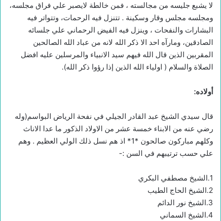
لا يشبع جليسه من مجالسته ، فمن خالطة لايصبر علي فراق مجلسه،
ومجلسه مجلس وقار وسكينة . تتنزل فيه الرحمات، وتتواتر فيه
البشارات والنفحات ، وينزل فيه الفيض الرحماني علي جلسائه
الصادقين، ومارآه احد الا ذكر الله لانه من عباد الله الصالحين
المقربين الذين قال الله فيهم سيد الانبياء والمرسلين عليه افضل
الصلاة والسلام ( اولياء الله الذين إذا رؤوا ذكر الله).
أولاده:
قال سيدي الشيخ عبد القادر الجيلي في نفحة الرياض البواسم(وله
رضي عنه من الابناء خمسة عشر من الاولاد الذكور ما عدا الاناث
وكلهم مباركون صالحون *1* اذ هم نسل ذلك الولي العظيم . وهم
علي حسب ترتيبهم في السن :-
1.الشيخ مصطفي البكري
2.الشيخ الحاج الطيب
3.الشيخ نور الدائم
4.الشيخ السماني