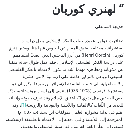
” لهنري كوربان
خديجة السمعلي
تضافرت عوامل عديدة جعلت الفكر الإسلامي محل دراسات
استشراقية مختلفة يضيق المقام عن الخوض فيها هنا، ويعتبر هنري
كوربان (Henri Corbin) من أبرز الباحثين الذين انصبّ اهتمامهم
على دراسة الفكر الفلسفي الإسلامي، فقد عمل طوال حياته منقبا
عن مكوناته ومظاهره مهتما أشد ما يكون الاهتمام بالفكر الفلسفي
الشيعي الروحي بالتركيز خاصة على اﻹمامية الإثنى عشرية
والإسماعيلية إلى جانب الفلسفة الإشراقية ورموزها. وكوربان هو
مستشرق فرنسي (1903-1978) ينتمي إلى أسرة بروتستانتية وذكر
بعض الباحثين مثل بدوي أنّه اعتنق الإسلام وقد عرف بنبوغه وإتقانه
للعديد من اللّغات كالألمانية واللاّتينية واليونانية والروسية
[1]
، وقد
اهتم في بداية مشواره العلمي بمؤلفات ابن سينا (ت 1037م)
المترجمة إلى اللاّتينية والتي دفعته إلى الاهتمام بالفلسفة الإسلامية،
فسعى إلى تعلّم اللغة العربية والفارسية الوسطى والحديثة،