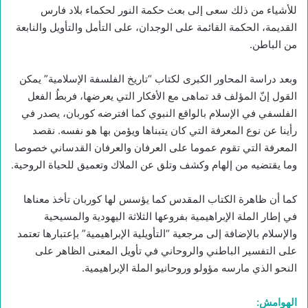
للأشياء من ذلك سعى إلى بعث حكمة النور لحكماء بلاد فارس
القديمة، الحكمة القائمة على الوجدان، على التأمل والتأويل والنابعة
من الباطن.
وبعد دراسة المحاور الكبرى لكتاب “تاريخ الفلسفة الإسلامية” يمكن
القول إنّ المؤلف قد تماهى مع الأفكار التي يعرضها، فربطُ الفعل
الفلسفي في الإسلام بالواقع النبوي كما افترضه كوربان، يصدر في
رأينا عن نوع المعرفة التي كان يتبناها ويؤمن بها هو نفسه. نقصد
المعرفة التي تقوم عموما على العرفان والعرفان القدساني خصوصا
وما يقتضيه من إلهام وكشف وتلق عن الملاك وتعميق للحياة الروحية.
كما أن ظاهرة الكتاب المقدس كما يؤسس لها كوربان تأخذ معناها
في إطار الملة الإبراهيمية بفروعها الثلاثة اليهودية والمسيحية
والإسلام بالإضافة إلى مرجعية “التأويلية الإبراهيمية” بإعتبارها تعتمد
على التفسير الباطني والروحاني في تأويل المعنى الظاهر على
النحو الذي مارسه مؤولو وروحانيو الملة الإبراهيمية.
الهوامش: