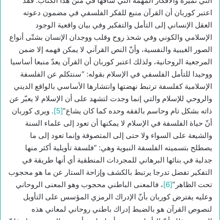
التي تميزه والأفكار المهمة التي ساقها في متن هذا الكتاب. فقد
اعتبر كوربان أن القرآن منبع للفكر الفلسفي في مضمون دعوته
العقل الإنساني إلى التأمل والتفكير وفي بيان واقعية الوجود
الإسلامي والكوني وفي شحذ روح وقلب ووجدان الإنسان بشتّى أنواع
الصور الغيبية والنفسية، وأنّ النص القرآني لا يمكن فهمه إلا ضمن
المرجعية الروحانية، ولذلك اعتبر كوربان أن القرآن يعدّ منبعا أساسيا
ووحيدا للتأمل الفلسفي في الإسلام بقوله: “سنتكلم عن الفلسفة
الإسلامية كفلسفة ترتبط نهضتها وانتشارها الأساسي بالواقع الديني
والروحي للإسلام والتي إنما وجدت لتشهد على أن الإسلام لا يعبّر عن
ذاته بشكل تام وحاسم بالفقه وحده كما كان يشاع”
[5]
. ويرى كوربان
أنّ حياة الفلسفة في الإسلام لا يمكنها أن تعود إلى علماء السنة
والشيعة على السواء ولا حتى إلى المتصوفة وإنما تعود إلى ما
يصطلح بتسميته الفلسفة النبوية وهي: “فلسفة تأويلية أكثر منها
جدلية في بنائها البرهاني للمجردات المنطقية أي أنها طريقة في
التفكير تفضل تدرجا يرتبط بالكشف وإزاحة الستار عن ما هو محجوب
تحت الظاهر”
[6]
، فالمعنى الباطني محجوب وهو المعنى الروحاني
وعليه يفترض كوربان بأنّ الإدراك الرمزي المؤسس على التأويل
لنصوص القرآن هو بالضبط إدراك باطني روحاني لمعاني هذه