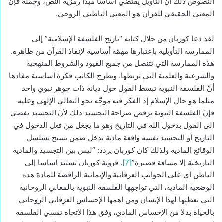
النصوص ذلك أنّ التأويل يقتضي أساسا مبدأ رمزية النص، وجملة فإنّ
المعنى الحقيقي للقرآن هو المعنى الباطني الروحي.
لقد دعا كوربان من خلال كتابه “تاريخ الفلسفة الإسلامية” إلى
الممارسة التأويلية بإعتبارها مهمّة أساسية لإنقاذ القرآن من ظاهره.
هذه الممارسة التي تتنصل من جميع القيود والشروط المنهجية
والشرعية والعلمية التي تربطها. ويطرح الكاتب فكرة أساسية مفادها
أنّ الفلسفة النبوية تبسط القول حول ديانة ذات جوهر نبوي واحد
مثلما هو حال الإسلام إذ الفكر فيه موجّه نحو التعالي الإلهي وعليه
فإنّ الفلسفة النبوية ترفض صراحة التجسيد ذلك لأنّ التجسيد يفضي
إلى القول بدخول الله في التاريخ وهو ما يجعل من فعل الدخول في
التاريخ أو التجسيد نفسه واقعة مادية تدخل ضمن نسيج تسلسل
الوقائع المادية ولذلك كان كوربان يردد: “ليس بين التجسيد والمادية
التاريخية إلا مسافة قصيرة”
[7]
. فرؤية كوربان تستند أساسا إلى
الباطن أي على الجوانب العرفانية والإيمانية الرافضة للمادة هذه
الوضعية المادية، التي تواجهها الفلسفة النبوية بالمعاني الروحانية
التي تعطيها لهذا الإنسان ومن أهمها الإحساس العرفاني الروحاني
بالحياة بدلا من الإحساس المادي، وفق هذا الاتجاه تمسي الفلسفة