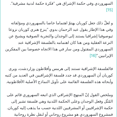
السهروردي وفي حكمة الإشراق هي “فكرة حكمة لدنية مشرقية”.
[15]
و لعلّ ذلك جعل كوربان يهتمّ اهتماما خاصا بالسهروردي ومؤلفاته
وفي هذا الإطار يقول عبد الرحمان بدوي “ينزع هنري كوربان نزوعا
ثيوصوفيا إشراقيا يستند إلى الوجدان والتجربة الصوفية ويشيح عن
النزعة العقلية ومن هنا كان اهتمامه بالفلسفة الإشراقية عند
السهروردي المقتول ومن سار في هذا الاتجاه خصوصا بين المفكرين
الإيرانيين.”
[16]
فالفلسفة الإشراقية تستند إلى هرمس وأفلاطون وزاردشت، ويرى
كوربان أن السهروردي قد جدد فلسفة الإشراقيين في العديد من كتبه
وأبحاثه هذه الفلسفة القائمة على تأويل النماذج الأصلية الأفلاطونية.
وملخص القول إنّ المنهج الإشراقي الذي اتبعه السهروري قائم على
المُثُل وفعل الوجدان وعلى الحكمة اللدنية وهي فلسفة تشير إلى
حكمة الإشراقيين أو المشرقيين اللدنية حسب ما يذهب إليه كوربان.
فمشروع السهروردي هو مشروع روحاني أو لنقل نظرة روحانية