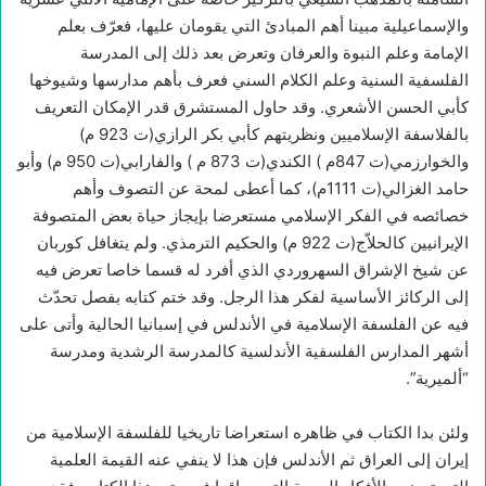
والإسماعيلية مبينا أهم المبادئ التي يقومان عليها، فعرّف بعلم
الإمامة وعلم النبوة والعرفان وتعرض بعد ذلك إلى المدرسة
الفلسفية السنية وعلم الكلام السني فعرف بأهم مدارسها وشيوخها
كأبي الحسن الأشعري. وقد حاول المستشرق قدر الإمكان التعريف
بالفلاسفة الإسلاميين ونظريتهم كأبي بكر الرازي(ت 923 م)
والخوارزمي(ت 847م ) الكندي(ت 873 م ) والفارابي(ت 950 م) وأبو
حامد الغزالي(ت 1111م)، كما أعطى لمحة عن التصوف وأهم
خصائصه في الفكر الإسلامي مستعرضا بإيجاز حياة بعض المتصوفة
الإيرانيين كالحلاّج(ت 922 م) والحكيم الترمذي. ولم يتغافل كوربان
عن شيخ الإشراق السهروردي الذي أفرد له قسما خاصا تعرض فيه
إلى الركائز الأساسية لفكر هذا الرجل. وقد ختم كتابه بفصل تحدّث
فيه عن الفلسفة الإسلامية في الأندلس في إسبانيا الحالية وأتى على
أشهر المدارس الفلسفية الأندلسية كالمدرسة الرشدية ومدرسة
“ألميرية”.
ولئن بدا الكتاب في ظاهره استعراضا تاريخيا للفلسفة الإسلامية من
إيران إلى العراق ثم الأندلس فإن هذا لا ينفي عنه القيمة العلمية