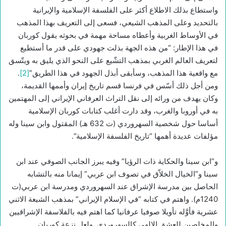
واستطاع بذلك الاطلاع أكثر على الفلسفة الإسلامية والإيرانية
بالتحديد وعلى المذهب الشيعي، فسعى إلى التعريف بهذا المذهب
في الأوساط الغربية وأعطاه مساحة مهمة في بحوثه يقول كوربان
في هذا الإطار: “من هذه الجهة بذلت جهودي على قدر ما أستطيع
لتعريف العالم الغربي بمذهب التشّيع على النحو الذي يليق به ويتّسق
مع واقعية هذا المذهب، وسأبقى أبذل الجهود في هذا الطريق”
[2]
.
ومن أجل ذلك أسّس في فرنسا قسم تاريخ إيران وأممها القديمة،
وكان يهدف من ورائه إلى نقل التراث العرفاني الإيراني إلى المهتمين
به في أوروبا والغرب، وقد دارت أغلب كتابات كوربان الإسلامية
أساسا حول شخصية السهروردي (ت 632 هـ) المقتول وابن سينا وله
مؤلفات عديدة أهمها “تاريخ الفلسفة الإسلامية”.
و”ابن سينا والحكاية ذات الرؤيا” وفيه يبرز الجانب الصوفي عند ابن
سينا و”الخيال الخلاّق في تصوف ابن عربي” إيمانا منه بالتشابه
الحاصل بين مدرسة الإشراق عند السهروردي ومدرسة ابن عربي(ت
1240م). واهتم في كتابه “في الإسلام الإيراني” بمذهب الشيعة الاثني
عشرية فأوَّله تأويلا صوفيا عرفانيا كما اهتم فيه بالفلاسفة الإشراقيين
والمخلصين للعشق الإلهي كالسهروردي. ولعل نزعة كوربان