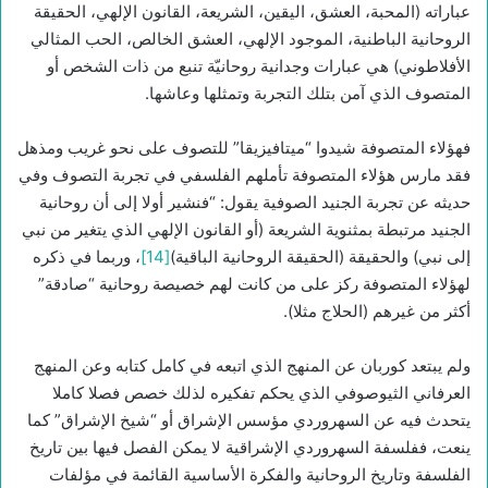
عباراته (المحبة، العشق، اليقين، الشريعة، القانون الإلهي، الحقيقة
الروحانية الباطنية، الموجود الإلهي، العشق الخالص، الحب المثالي
الأفلاطوني) هي عبارات وجدانية روحانيّة تنبع من ذات الشخص أو
المتصوف الذي آمن بتلك التجربة وتمثلها وعاشها.
فهؤلاء المتصوفة شيدوا “ميتافيزيقا” للتصوف على نحو غريب ومذهل
فقد مارس هؤلاء المتصوفة تأملهم الفلسفي في تجربة التصوف وفي
حديثه عن تجربة الجنيد الصوفية يقول: “فنشير أولا إلى أن روحانية
الجنيد مرتبطة بمثنوية الشريعة (أو القانون الإلهي الذي يتغير من نبي
إلى نبي) والحقيقة (الحقيقة الروحانية الباقية)
[14]
، وربما في ذكره
لهؤلاء المتصوفة ركز على من كانت لهم خصيصة روحانية “صادقة”
أكثر من غيرهم (الحلاج مثلا).
ولم يبتعد كوربان عن المنهج الذي اتبعه في كامل كتابه وعن المنهج
العرفاني الثيوصوفي الذي يحكم تفكيره لذلك خصص فصلا كاملا
يتحدث فيه عن السهروردي مؤسس الإشراق أو “شيخ الإشراق” كما
ينعت، ففلسفة السهروردي الإشراقية لا يمكن الفصل فيها بين تاريخ
الفلسفة وتاريخ الروحانية والفكرة الأساسية القائمة في مؤلفات