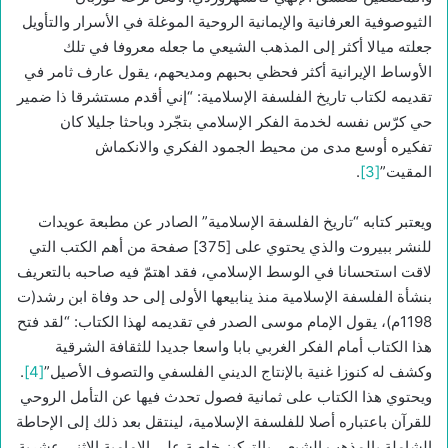
الثيوصوفية العرفانية والإيمانية الروحية الموغلة في الأسرار والتأويل
جعلته ميالا أكثر إلى المذهب الشيعي ما جعله معروفا في تلك
الأوساط الإيرانية أكثر فحظي بحبهم ومديحهم، يقول عارف ثامر في
تقديمه لكتاب تاريخ الفلسفة الإسلامية: “إني أقدم مستشرقا ذا ضمير
حي كرّس نفسه لخدمة الفكر الإسلامي بتجّرد وباحثا جليلا كان
تفكيره أوسع مدى من محيط الجمود الفكري والانكماش
المقيت”
[3]
.
ويعتبر كتابه “تاريخ الفلسفة الإسلامية” الصادر عن مطبعة عويدات
للنشر ببيروت والذي يحتوي على [375] صفحة من أهم الكتب التي
لاقت استحسانا في الوسط الإسلامي، فقد اهتمّ فيه صاحبه بالتعريف
بنشأة الفلسفة الإسلامية منذ ينابيعها الأولى إلى حد وفاة ابن رشد(ت
1198م)، يقول الإمام موسى الصدر في تقديمه لهذا الكتاب: “لقد فتح
هذا الكتاب أمام الفكر الغربي بابا واسعا جديدا للثقافة الشرقية
وكشف له كنوزا غنية بالإنتاج الديني الفلسفي والتصوف الأصيل”
[4]
.
ويحتوي هذا الكتاب على ثمانية فصول تحدث فيها عن التأمل الروحي
للقرآن باعتباره أصلا للفلسفة الإسلامية، لينتقل بعد ذلك إلى الإحاطة
الشاملة بالمذهب الشيعي بالتركيز خاصة على الإمامية الاثني عشرية