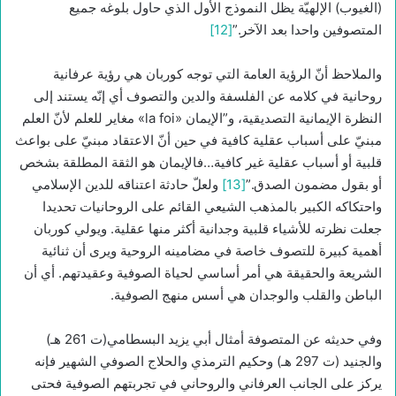
(الغيوب) الإلهيّة يظل النموذج الأول الذي حاول بلوغه جميع
المتصوفين واحدا بعد الآخر.”
[12]
والملاحظ أنّ الرؤية العامة التي توجه كوربان هي رؤية عرفانية
روحانية في كلامه عن الفلسفة والدين والتصوف أي إنّه يستند إلى
النظرة الإيمانية التصديقية، و”الإيمان «la foi» مغاير للعلم لأنّ العلم
مبنيّ على أسباب عقلية كافية في حين أنّ الاعتقاد مبنيّ على بواعث
قلبية أو أسباب عقلية غير كافية…فالإيمان هو الثقة المطلقة بشخص
أو بقول مضمون الصدق.”
[13]
ولعلّ حادثة اعتناقه للدين الإسلامي
واحتكاكه الكبير بالمذهب الشيعي القائم على الروحانيات تحديدا
جعلت نظرته للأشياء قلبية وجدانية أكثر منها عقلية. ويولي كوربان
أهمية كبيرة للتصوف خاصة في مضامينه الروحية ويرى أن ثنائية
الشريعة والحقيقة هي أمر أساسي لحياة الصوفية وعقيدتهم. أي أن
الباطن والقلب والوجدان هي أسس منهج الصوفية.
وفي حديثه عن المتصوفة أمثال أبي يزيد البسطامي(ت 261 هـ)
والجنيد (ت 297 هـ) وحكيم الترمذي والحلاج الصوفي الشهير فإنه
يركز على الجانب العرفاني والروحاني في تجربتهم الصوفية فحتى