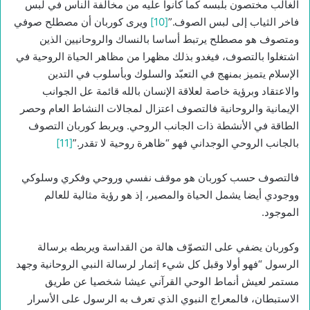
الغالب مختصون بلبسه كما كانوا عليه من مخالفة الناس في لبس
فاخر الثياب إلى لبس الصوف.”
[10]
ويرى كوربان أن مصطلح صوفي
ومتصوف هو مصطلح يرتبط أساسا بالنساك والروحانيين الذين
اشتغلوا بالتصوف، فيغدو بذلك مظهرا من مظاهر الحياة الروحية في
الإسلام يتميز بمنهج في التعبّد والسلوك وبأسلوب في التدين
والاعتقاد وبرؤية خاصة لعلاقة الإنسان بالله قائمة عل الجوانب
الإيمانية والروحانية فالتصوف اعتزال لمجالات النشاط العام وحصر
الطاقة في الأنشطة ذات الجانب الروحي. ويربط كوربان التصوف
بالجانب الروحي الوجداني فهو “ظاهرة روحية لا تقدر.”
[11]
فالتصوف حسب كوربان هو موقف نفسي وروحي وفكري وسلوكي
ووجودي أيضا يشمل الحياة والمصير، إذ هو رؤية مثالية للعالم
الموجود.
وكوربان يضفي على التصوّف هالة من القداسة ويربطه برسالة
الرسول “فهو أولا وقبل كل شيء إثمار لرسالة النبي الروحانية وجهد
مستمر لعيش أنماط الوحي القرآني عيشا شخصيا عن طريق
الاستبطان، فالمعراج النبوي الذي تعرف به الرسول على الأسرار