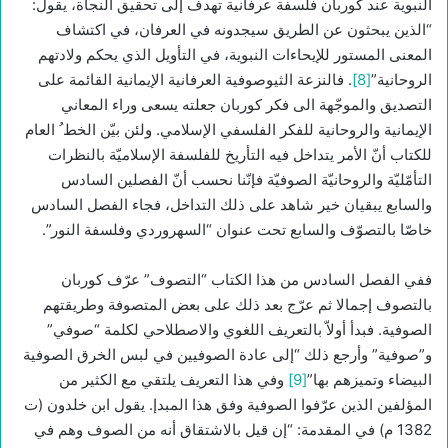
النبوية عند كوربان فلسفة عرفانية تهدف إلى تحقيق النجاة، يقول:
“الذين يبحثون عن الطريق سيجدونه في العرفان، في اكتشاف
المعنى المستور للإيحاءات النبوية، في التأويل الذي يحكم ولادتهم
الروحانية”
[8]
. فالنزعة الثيوصوفية العرفانية الإيمانية القائمة على
التصديق والموجّهة الى فكر كوربان جعلته يسعى وراء المعاني
الإيمانية والروحانية للفكر الفلسفي الإسلامي. ولئن بيّن الخط ُ العام
للكتاب أنّ الأمر يتداخل فيه التأريخ للفلسفة الإسلاميّة بالنظرات
التأمّليّة والروحانيّة الصوفيّة فإنّنا نحسب أنّ الفصلين السادس
والسابع يبقيان خير شاهد على ذلك التداخل، فجاء الفصل السادس
خاصّا بالتصوّف والسابع تحت عنوان “السهروردي وفلسفة النور”.
ففي الفصل السادس من هذا الكتاب “التصوف” عرّف كوربان
بالتصوف إجمالا ثم عرّج بعد ذلك على بعض المتصوفة وطريقتهم
الصوفية. فبدأ أولاّ بالتعريف اللغوي والاصطلاحي لكلمة “صوفي”
و”صوفية” وأرجع ذلك “إلى عادة الصوفيين في لبس الخرق الصوفية
البيضاء وتميزهم بها”
[9]
وفي هذا التعريف يلتقي مع الكثير من
المؤلفين الذين عرّفوا الصوفية وفق هذا المبدإ. يقول ابن خلدون (ت
1382 م) في المقدمة: “إن قيل بالاشتقاق أنه من الصوف وهم في