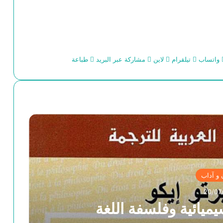
واتساب
تيلقرام
لاين
مشاركة عبر البريد
طباعة
 و آداب
20/07
يميائية وفلسفة اللغة