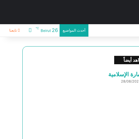
℃
26
أحدث المواضيع
تابعنا
Beirut
د أيضاً
ارة الإسلامية
28/08/202