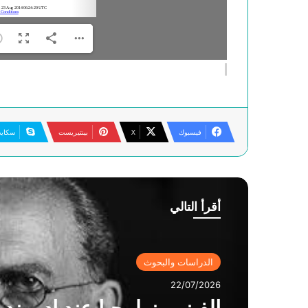
فيسبوك
‫X
بينتيريست
سكاي
أقرأ التالي
الدراسات والبحوث
14/07/2026
الدراسات والبحوث