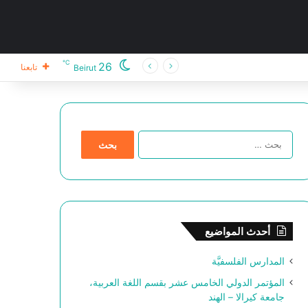
℃
26
تابعنا
Beirut
ا
ل
ب
ح
ث
ع
ن
أحدث المواضيع
:
المدارس الفلسفيَّة
المؤتمر الدولي الخامس عشر بقسم اللغة العربية،
جامعة كيرالا – الهند