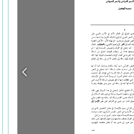
إلتباسات المثنى بصدد استئناف القول في
الغزالي وابن رشد