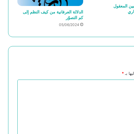
ين المعقول
محمود حيدر وإعادة صياغة مصطلحات
اري
الدلالة العرفانية من كيف النظم إلى
الفلسفة الإسلاميَّة
كم التصوّر
05/06/2024
مفهوم المستقبل من أجل فلسفة للمستقبل
ابن عربي في زمن الحروب الوجوديَّة:بين
الروحانيَّة، والأخلاق الصوفيَّة، والسلام
يها بـ
*
“السحر والعلم والدين عند الشعوب البدائية”
الفينومينولوجيا عند إدموند هوسرل- بحث في
نشأتها وعناصرها الأساسية
ابن رشد والكنيسة