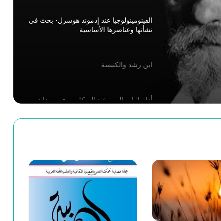
ابن رشد والكنيسة
أدلة إثبات النبوة عند المتكلمين في ميزان
فلاسفة الإسلام-ابن رشد أنموذجا
الحجاج الفلسفي- محفوظ السعيدي
إلتباسات المثنى بصدد استئناف القول في
الغزالي وابن رشد
الفارغ من الكون: في حضرة العارف محمد
بن عبد الجبّار النفّري