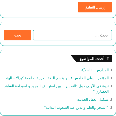
ا
ل
ب
ح
ث
أحدث المواضيع
ع
ن
المدارس الفلسفيَّة
:
المؤتمر الدولي الخامس عشر بقسم اللغة العربية، جامعة كيرالا – الهند
ندوة في الأردن حول “القدس … بين استهداف الوجود و اسيدامة الشاهد
الحضاري “
تشكيل العقل الحديث
“السحر والعلم والدين عند الشعوب البدائية”