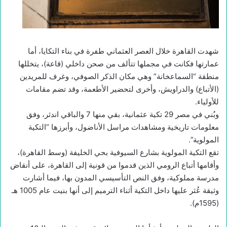
شهدت القاهرة خلال العصر العثماني طفرة في بناء التكايا، أما
عمارتها فكانت في مجملها تتألف من صحن داخلي (قاعة)، يتخللها
منطقة “السماعخانة” وهي مكان الذكر الصوفي، وغرف للمريدين
(الأتباع) والدراويش، وأخرى لتحضير الأطعمة، وقد تضم مقامات
للأولياء.
وبُني في مصر 29 تكية عثمانية، بقي منها 7 والباقي اندثر، وفق
معلومات تاريخية ومشاهدات مراسل الأناضول، وأبرزها “التكية
المولوية”.
تقع التكية المولوية بشارع السيوفية بحي الخليفة (وسط القاهرة)،
وأقامها أتباع الرومي الذين قدموا من قونية إلى القاهرة، على أنقاض
مدرسة مملوكية، وفق النص التأسيسي المدون بها، فيما أشارت
وثيقة عُثر عليها داخل التكية أثناء الترميم إلى أنها بنيت عام 1005 هـ
(1595م).