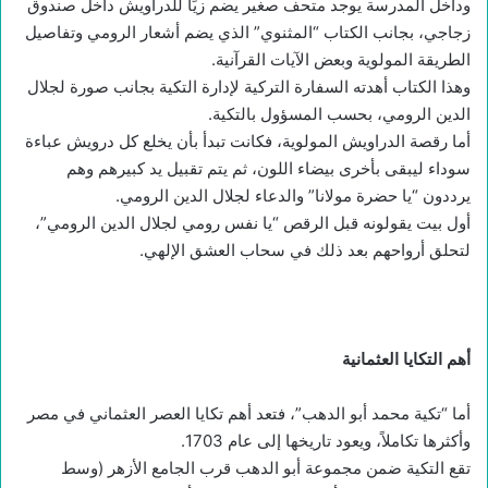
وداخل المدرسة يوجد متحف صغير يضم زيًا للدراويش داخل صندوق
زجاجي، بجانب الكتاب “المثنوي” الذي يضم أشعار الرومي وتفاصيل
الطريقة المولوية وبعض الآيات القرآنية.
وهذا الكتاب أهدته السفارة التركية لإدارة التكية بجانب صورة لجلال
الدين الرومي، بحسب المسؤول بالتكية.
أما رقصة الدراويش المولوية، فكانت تبدأ بأن يخلع كل درويش عباءة
سوداء ليبقى بأخرى بيضاء اللون، ثم يتم تقبيل يد كبيرهم وهم
يرددون “يا حضرة مولانا” والدعاء لجلال الدين الرومي.
أول بيت يقولونه قبل الرقص “يا نفس رومي لجلال الدين الرومي”،
لتحلق أرواحهم بعد ذلك في سحاب العشق الإلهي.
أهم التكايا العثمانية
أما “تكية محمد أبو الدهب”، فتعد أهم تكايا العصر العثماني في مصر
وأكثرها تكاملاً، ويعود تاريخها إلى عام 1703.
تقع التكية ضمن مجموعة أبو الدهب قرب الجامع الأزهر (وسط