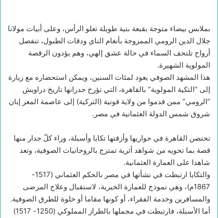
بملابس بيضاء متوجة بقبعة بنية طويلة تعلو الرأس، وعلى أبيات مولانا
جلال الدين الرومي الممزوجة بأنغام الناي ودقات الطبول، تنفصل
أرواح تلتحف السماء في حالة عشق إلهي، وهم يؤدون الرقصة
المولوية الشهيرة.
هذا المشهد الصوفي يعود لمئات السنين، ويمكن استحضاره مع زيارة
إلى “التكية المولوية” بالقاهرة، التي تؤرخ جدرانها تاريخ دراويش
“الرومي” ممن قدموا من ولاية قونية (التركية) إلى عاصمة المعز إبان
شروق شمس الدولة العثمانية في مصر.
تحتضن القاهرة في حواريها وأزقتها تكايا وأسبلة، وراء كلّ جدار منها
قصة بما تحويه من شواهد أثرية تمتزج بالروحانيات الصوفية، وتعد
شاهدا على العمارة العثمانية.
والتكايا ارتبطت في نشأتها في مصر بالحكم العثماني (1517-
1867م)، وهي نموذج للعمارة الخيرية، لاستقبال وعلاج المرضى
والمسافرين وخدمة الفقراء، أو كونها مقاما أو خلوة للطرق الصوفية.
أما الأسبلة، فارتبطت في مجملها بالطراز المملوكي (1250- 1517)