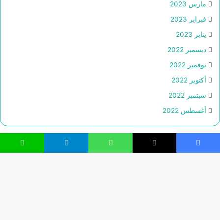
مارس 2023
فبراير 2023
يناير 2023
ديسمبر 2022
نوفمبر 2022
أكتوبر 2022
سبتمبر 2022
أغسطس 2022
فيسبوك
‫X
واتساب
تيلقرام
لاين
© حقوق النشر 2026، جميع الحقوق محفوظة |
Webs2Host تم
تصميمه من قِبل
زر
فيسبوك
‫X
‫YouTube
انستقرام
تيلقرام
واتساب
ال