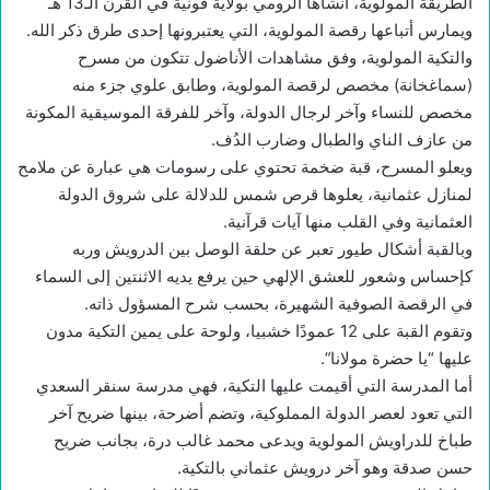
الطريقة المولوية، أنشأها الرومي بولاية قونية في القرن الـ13 هـ
ويمارس أتباعها رقصة المولوية، التي يعتبرونها إحدى طرق ذكر الله.
والتكية المولوية، وفق مشاهدات الأناضول تتكون من مسرح
(سماغخانة) مخصص لرقصة المولوية، وطابق علوي جزء منه
مخصص للنساء وآخر لرجال الدولة، وآخر للفرقة الموسيقية المكونة
من عازف الناي والطبال وضارب الدُف.
ويعلو المسرح، قبة ضخمة تحتوي على رسومات هي عبارة عن ملامح
لمنازل عثمانية، يعلوها قرص شمس للدلالة على شروق الدولة
العثمانية وفي القلب منها آيات قرآنية.
وبالقبة أشكال طيور تعبر عن حلقة الوصل بين الدرويش وربه
كإحساس وشعور للعشق الإلهي حين يرفع يديه الاثنتين إلى السماء
في الرقصة الصوفية الشهيرة، بحسب شرح المسؤول ذاته.
وتقوم القبة على 12 عمودًا خشبيا، ولوحة على يمين التكية مدون
عليها “يا حضرة مولانا”.
أما المدرسة التي أقيمت عليها التكية، فهي مدرسة سنقر السعدي
التي تعود لعصر الدولة المملوكية، وتضم أضرحة، بينها ضريح آخر
طباخ للدراويش المولوية ويدعى محمد غالب درة، بجانب ضريح
حسن صدقة وهو آخر درويش عثماني بالتكية.