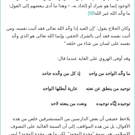
الوجود إنما هو شرك أو إلحاد به، – وهذا ما أدى ببعضهم إلى القول:
ما وحَّد الله غير الله!
[9]
وكان الحلاج يقول: “إن العبد إذا وحَّد الله تعالى فقد أثبت نفسه، ومن
أثبت نفسه فقد أتى بالشرك الخفي. وإنما الله تعالى هو الذي وحَّد
نفسه على لسان من شاء من خلقه.”
وقد أوفى الهروي على الغاية عندما قال:
ما وحَّد الواحد من واحد إذ كل من وحَّده جاحد
توحيد من ينطق عن نعته عارية أبطلها الواحد
توحيده إيِّاه توحيده ونعت من ينعته لاحد
يلاحظ عفيفي أن بعض الدارسين من المستشرقين خلص من هذه
الأقوال، بل من هذه المواقف، إلى أن السمة الغالبة على التصوف
الإسلامي هي سمة “وحدة الوجود”. لكن ما هي وحدة الوجود؟ ليس