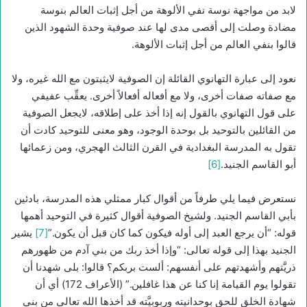
لابد من مواجهة نوسة نفي الألوهة من أجل إثبات العالم بنوسة
مضادة وصلت إلى أقصى مدى لها عند صوفية وحدة الشهود الذين
قالوا بنفي العالم من أجل إثبات الألوهة.
نعود إلى عبارة التهانوي القائلة إن الصوفية لايثبتون مع الله غيره، ولا
مع صفاته صفات أخرى، ولا مع أفعاله أفعالاً أخرى. يعقِّب عفيفي
على قول التهانوي بالقول إنه إذا أخذ على إطلاقه، لايجعل الصوفية
من القائلين بالتوحيد بل بوحدة الوجود، وهو معنى للتوحيد كادت أن
تقول به المدرسة البغدادية في القرن الثالث الهجري، ومن زعمائها
أبو القاسم الجنيد.
[6]
نستعرض فيما يلي طرفاً من أقوال كبار ممثلي هذه المدرسة، بادئين
بأبي القاسم الجنيد. ولشيخ الصوفية أقوال كثيرة في التوحيد أهمها
قوله: “أن يرجع العبد إلى أوله فيكون كما كان قبل أن يكون.”
[7]
يشير
الجنيد بهذا إلى قوله تعالى: “وإذا أخذ ربك من بني آدم من ظهورهم
ذريَّتهم وأشهدتهم على أنفسهم: ألست بربكم؟ قالوا: بلى شهدنا أن
تقولوا يوم القيامة إنا كنا عن هذا غافلين.” (الأعراف 172) أي أن
شهادة الخلق للحق بوحدانيته وربوبيَّته قد أخذها الله تعالى من بني