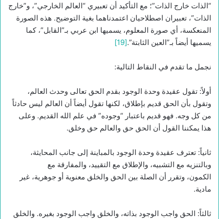
“الذات خارج الذات”؛ مع التأكيد أن تعبيري “العالم الخارجي”، و”خارج
الذات”، تعبيران اصطلاحيان اعتمدناهما بغية التوضيح. هذه الصورة
المنعكسة، أي صورة المعلوم، يسميها ابن عربي بـ”القابل”، كما
يسميها أيضاً بـ”العين الثابتة”.
[19]
نجمل ما تقدم في النقاط التالية:
أولاً: تقول عقيدة وحدة الوجود بقدم الحق تعالى وحدث العالم،
وتقول بأن الحق قديم بإطلاق، لكنها تقول أيضاً أن العالم ليس حادثاً
من كل وجه. فهو قديم باعتبار “وجوده” في علم الله القديم. وعلى
هذا يمكننا القول أن الحق حق والعالم حق وخلق.
ثانياً: تعترف عقيدة وحدة الوجود بالمباينة إلى جانب المحايثة،
وبالتنزيه مع التشبيه، والإطلاق مع التقييد، والمفارقة مع
الكمون، وتقرر أن الصلة بين الحق والخلق معنوية أو جوهرية، غير
مادية.
ثالثاً: الحق واجب الوجود بذاته، والخلق واجب الوجود بغيره. والخلق