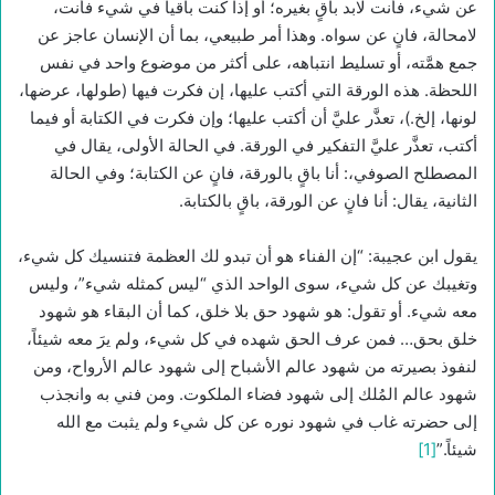
عن شيء، فأنت لابد باقٍ بغيره؛ أو إذا كنت باقياً في شيء فأنت،
لامحالة، فانٍ عن سواه. وهذا أمر طبيعي، بما أن الإنسان عاجز عن
جمع همَّته، أو تسليط انتباهه، على أكثر من موضوع واحد في نفس
اللحظة. هذه الورقة التي أكتب عليها، إن فكرت فيها (طولها، عرضها،
لونها، إلخ.)، تعذَّر عليَّ أن أكتب عليها؛ وإن فكرت في الكتابة أو فيما
أكتب، تعذَّر عليَّ التفكير في الورقة. في الحالة الأولى، يقال في
المصطلح الصوفي،: أنا باقٍ بالورقة، فانٍ عن الكتابة؛ وفي الحالة
الثانية، يقال: أنا فانٍ عن الورقة، باقٍ بالكتابة.
يقول ابن عجيبة: “إن الفناء هو أن تبدو لك العظمة فتنسيك كل شيء،
وتغيبك عن كل شيء، سوى الواحد الذي “ليس كمثله شيء”، وليس
معه شيء. أو تقول: هو شهود حق بلا خلق، كما أن البقاء هو شهود
خلق بحق… فمن عرف الحق شهده في كل شيء، ولم يرَ معه شيئاً،
لنفوذ بصيرته من شهود عالم الأشباح إلى شهود عالم الأرواح، ومن
شهود عالم المُلك إلى شهود فضاء الملكوت. ومن فني به وانجذب
إلى حضرته غاب في شهود نوره عن كل شيء ولم يثبت مع الله
شيئاً.”
[1]