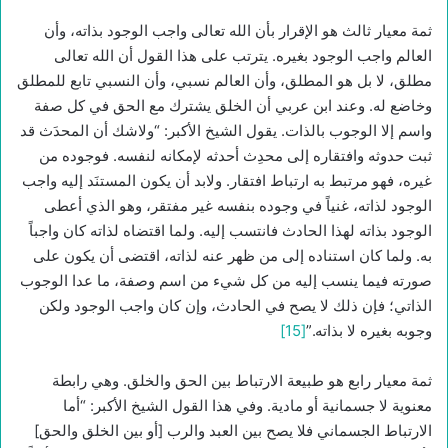
ثمة معيار ثالث هو الإقرار بأن الله تعالى واجب الوجود بذاته، وأن
العالم واجب الوجود بغيره. يترتب على هذا القول أن الله تعالى
مطلق، لا بل هو المطلق، وأن العالم نسبي، وأن النسبي تابع للمطلق
وخاضع له. وعند ابن عربي أن الخلق يشترك مع الحق في كل صفة
واسم إلا الوجوب بالذات. يقول الشيخ الأكبر: “ولاشك أن المحدَث قد
ثبت حدوثه وافتقاره إلى محدِث أحدثه لإمكانه لنفسه. فوجوده من
غيره، فهو مرتبط به ارتباط افتقار. ولابد أن يكون المستنَد إليه واجب
الوجود لذاته، غنياً في وجوده بنفسه غير مفتقر، وهو الذي أعطى
الوجود بذاته لهذا الحادث فانتسب إليه. ولما اقتضاه لذاته كان واجباً
به. ولما كان استناده إلى من ظهر عنه لذاته، اقتضى أن يكون على
صورته فيما ينسب إليه من كل شيء من اسم وصفة، ما عدا الوجوب
الذاتي؛ فإن ذلك لا يصح في الحادث، وإن كان واجب الوجود ولكن
وجوبه بغيره لا بذاته.”
[15]
ثمة معيار رابع هو طبيعة الارتباط بين الحق والخلق. وهي رابطة
معنوية لا جسمانية أو مادية. وفي هذا القول الشيخ الأكبر: “أما
الارتباط الجسماني فلا يصح بين العبد والرب [أو بين الخلق والحق]