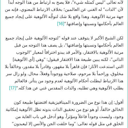
لأنه تعالى “ليس كمثله شيء”، فلا يصح به ارتباط من هذا الوجه أبداً
لأن “الذات” له الغنى عن العالمين؛ بخلاف الارتباط المعنوي، فإنه من
جهة مرتبة الألوهية. وهذا واقع بلا شك لتوجُّه الألوهية على إيجاد جميع
العالم بأحكامها ونسبتها وإضافتها.”
[16]
لكن الشيخ الأكبر لا يتوقف عند قوله “لتوجه الألوهية على إيجاد جميع
العالم بأحكامها ونسبتها وإضافتها”، بل يصف هذا التوجه من قبل
مرتبة الألوهية بالافتقار، والأمر قد يبدو اختراقاً لمعيار “الوجوب
الذاتي”، لكنه يبين طبيعة هذا الافتقار فيقول: “وهي [أي الألوهية]
التي استدعت الآثار؛ فإن قاهراً بلا مقهور، وقادراً بلا مقدور، وخالقاً بلا
مخلوق، وراحماً بلا مرحوم، صلاحية ووجوداً وفعلاً، محال. ولو زال سر
هذا الارتباط لبطلت أحكام الألوهية لعدم وجود من يتأثر. فالعالم
يطلب الألوهية وهي تطلبه، والذات المقدس غني عن هذا كله.”
[17]
أقول: إن هذا نوع من الضرورة الميتافيزيقية اقتضتها طبيعة كون
الخالق خالقاً، أو هو نوع من تحقيق الذات بدونه تظل الألوهية إمكانية
وجود، وليست وجوداً فاعلاً ومؤثراً. وهو أدخل في باب الغاية من
الخلق في مثل قوله تعالى: “وما خلقت الجن والأنس إلا ليعبدون”