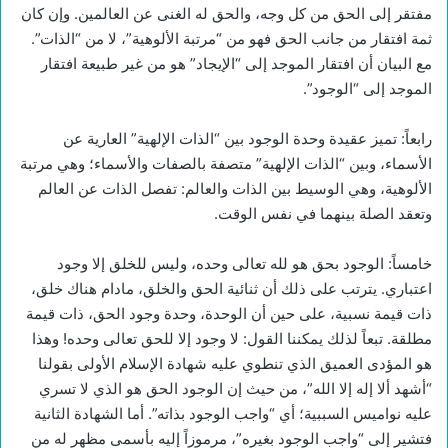
مفتقر إلى الحق من كل وجه، والحق له الغنى عن العالمين. وإن كان
ثمة افتقار من جانب الحق فهو من “مرتبة الألوهية”، لا من “الذات”.
مع البيان أن افتقار الموجد إلى “الإيجاد” هو من غير طبيعة افتقار
الموجد إلى “الوجود”.
رابعاً: تميز عقيدة وحدة الوجود بين “الذات الإلهية” العارية عن
الأسماء، وبين “الذات الإلهية” متصفة بالصفات والأسماء؛ وهي مرتبة
الألوهية، وهي الوسيط بين الذات والعالم: تفصل الذات عن العالم
وتعقد الصلة بينهما في نفس الوقت.
خامساً: الوجود بحق هو لله تعالى وحده، وليس للخلق إلا وجود
اعتباري. يترتب على ذلك أن ثنائية الحق والخلق، مادام هناك خلق،
ذات قيمة نسبية، على حين أن الوحدة، وحدة وجود الحق، ذات قيمة
مطلقة. تبعاً لذلك يمكننا القول: لا وجود إلا للحق تعالى وحده! وهذا
هو المؤدى العميق الذي تنطوي عليه شهادة الإسلام الأولى بقولنا
“أشهد ألا إله إلا الله”، من حيث إن الوجود الحق هو الذي لا تسري
عليه نواميس السببية؛ أي “واجب الوجود بذاته”. أما الشهادة الثانية
فتشير إلى “واجب الوجود بغيره”، مرموزاً إليه بأسمى مظهر له من