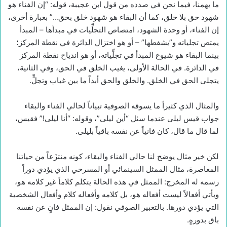
ما يهمنا، فيما نحن في صدده من قول ابن عجيبة، قوله: “إن الفناء هو
شهود حق بلا خلق، كما أن البقاء هو شهود خلق بحق…” بعبارة أخرى،
إن الفناء، أو وحدة الشهود، امتصاص التجلِّيات في مبدأها – المبدأ
يمتص تجلياته و”يشفطها” – أو هو اختزال الدائرة في نقطة المركز؛
بينما البقاء هو شيوع المبدأ في تجلِّياته، أو هو اندياح نقطة المركز
في الدائرة. في الحالة الأولى، يغيب الخلق في الحق، وفي الثانية،
يتجلى الحق في الخلق. والخلق والحق أبداً ما بين غياب وتجلٍّ.
والمثال الذي كثيراً ما يسوقه الصوفية تبياناً لحالي الفناء والبقاء
جواب قيس ليلى عندما سئل “أين ليلى”، وقوله: “أنا ليلى!” فقيس،
لما قال ما قال، كان فانياً عن نفسه باقياً بليلى.
لكن خير مثال يوضح لنا حالي الفناء والبقاء، كونه منتزَعاً من حياتنا
المعاصرة، مثال الممثل السينمائي أو المسرحي الذي يؤدي دوراً
رسمه له المخرج: الممثل في هذه الحالة يتكلم كلاماً غير كلامه هو،
ويأتي أفعالاً ليست أفعاله هو، بل كلامه وأفعاله كلام وأفعال الشخصية
التي يؤدي دورها. بالتعبير الصوفي نقول: إن الممثل فانٍ عن نفسه
باق بدورهٍ.