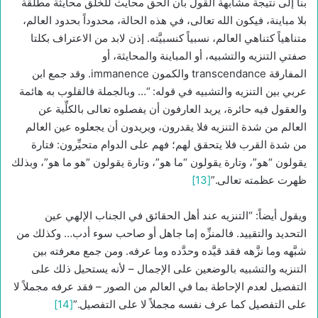
بنا إلى نتيجة مشابهة القول بأن الحق محايث للخلق محايثة مطلقة
بلا مباينة، فيكون الله تعالى، في هذه الحالة، محدوداً بحدود العالم،
متناهياً كتناهي العالم، نسبياً كنسبيَّته. إذن لابد من الاعتراف بكلتا
صفتي التنزيه والتشبيه، أو المباينة والمحايثة، أو
المفارقة transcendance والكمون immanence. وقد جمع ابن
عربي بين التنزيه والتشبيه في قوله: “… وبالجملة فالقلوب به هائمة
والعقول فيه حائرة، يريد العارفون أن يفصلوه تعالى بالكلِّية عن
العالم من شدة التنزيه فلا يقدرون، ويريدون أن يجعلوه عين العالم
من شدة القرب فلا يتحقق لهم؛ فهم على الدوام متحيِّرون: فتارة
يقولون “هو”، وتارة يقولون “ما هو”، وتارة يقولون “هو ما هو”، وبذلك
ظهرت عظمته تعالى.”
[13]
ويقول أيضاً: “التنزيه عند أهل الحقائق في الجناب الإلهي عين
التحديد والتقييد. فالمنزِّه إما جاهل أو صاحب سوء أدب… وكذلك من
شبَّهه وما نزَّهه فقد قيَّده وحدَّده وما عرفه. ومن جمع معرفته بين
التنزيه والتشبيه بالوضعين على الإجمال – لأنه يستحيل ذلك على
التفصيل لعدم الإحاطة بما في العالم من الصور – فقد عرفه مجملاً لا
على التفصيل كما عرف نفسه مجملاً لا على التفصيل.”
[14]