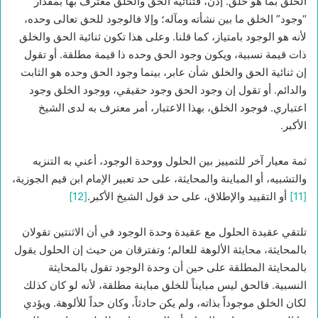
الخلق بما هو خلق. إذن، فثنائية الحق والخلق معترف بها بمقدار
“وجود” الخلق ما بين نشأته ومآله؛ وإلا فالوجود للحق تعالى وحده،
لأنه هو الوجود بامتياز، كما قلنا. وعلى هذا تكون ثنائية الحق والخلق
ذات قيمة نسبية، ويكون وجود الحق وحده ذا قيمة مطلقة. أو تقول
إن ثنائية الحق والخلق شأن عابر، بينما وجود الحق وحده هو الثابت
والدائم. أو تقول إن وجود الحق وجود حقيقي، ووجود الخلق وجود
اعتباري. فوجود الخلق، بهذا الاعتبار، أمر معترف به لدى الشيخ
الأكبر.
ثمة معيار آخر للتمييز بين الحلول ووحدة الوجود، أعني به التنزيه
والتشبيه، أو المباينة والمحايثة، على حد تعبير الإمام ابن قيم الجوزية،
[11]
أو التقييد والإطلاق، على حد قول الشيخ الأكبر.
[12]
تلتقي عقيدة الحلول مع عقيدة وحدة الوجود في أن الاثنتين تقولان
بالمحايثة، محايثة الألوهة للعالم؛ وتفترقان من حيث إن الحلول يقول
بالمحايثة المطلقة على حين أن وحدة الوجود تقول بالمحايثة
النسبية. فالحق ليس مبايناً للخلق مباينة مطلقة، لأنه لو كان كذلك
لكان الخلق موجوداً بذاته، ولم يكن حادثاً، وكان حداً للألوهة. ويؤدي