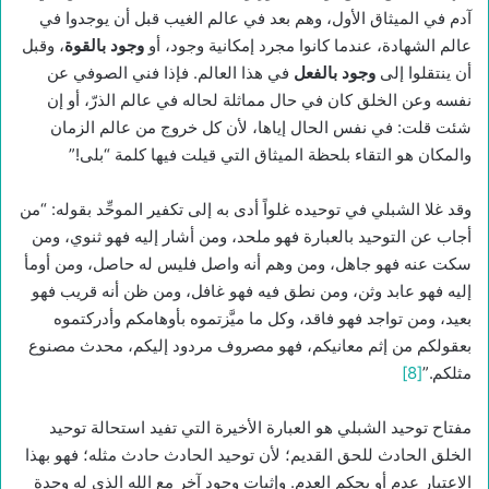
آدم في الميثاق الأول، وهم بعد في عالم الغيب قبل أن يوجدوا في
عالم الشهادة، عندما كانوا مجرد إمكانية وجود، أو
وجود بالقوة
، وقبل
أن ينتقلوا إلى
وجود بالفعل
في هذا العالم. فإذا فني الصوفي عن
نفسه وعن الخلق كان في حال مماثلة لحاله في عالم الذرّ، أو إن
شئت قلت: في نفس الحال إياها، لأن كل خروج من عالم الزمان
والمكان هو التقاء بلحظة الميثاق التي قيلت فيها كلمة “بلى!”
وقد غلا الشبلي في توحيده غلواً أدى به إلى تكفير الموحِّد بقوله: “من
أجاب عن التوحيد بالعبارة فهو ملحد، ومن أشار إليه فهو ثنوي، ومن
سكت عنه فهو جاهل، ومن وهم أنه واصل فليس له حاصل، ومن أومأ
إليه فهو عابد وثن، ومن نطق فيه فهو غافل، ومن ظن أنه قريب فهو
بعيد، ومن تواجد فهو فاقد، وكل ما ميَّزتموه بأوهامكم وأدركتموه
بعقولكم من إثم معانيكم، فهو مصروف مردود إليكم، محدث مصنوع
مثلكم.”
[8]
مفتاح توحيد الشبلي هو العبارة الأخيرة التي تفيد استحالة توحيد
الخلق الحادث للحق القديم؛ لأن توحيد الحادث حادث مثله؛ فهو بهذا
الاعتبار عدم أو بحكم العدم. وإثبات وجود آخر مع الله الذي له وحدة