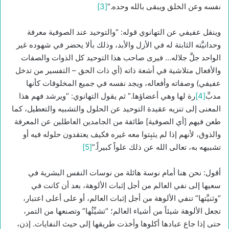
نفسه وعن الخلق ويبقى بالله وحده.”
[3]
وينقل عفيفي عن التهانوي قوله: “والتوحيد عند الصوفية معرفة
وحدانيَّته الثابتة له في الأزل والأبد، وذلك بألا يحضر في شهوده غير
الواحد جلَّ جلاله… فيرى صاحب هذا التوحيد كل الذوات والصفات
والأفعال متلاشية في أشعة ذاته (أي ذات الحق – التفسير من تدخل
عفيفي) وصفاته وأفعاله، ويجد نفسه في جميع المخلوقات كأنها
مدبِّ
[4]
رة لها وهي أعضاؤها.” ثم يقول التهانوي: “ويرشد فهم هذا
المعنى إلى تنزيه عقيدة التوحيد عن الحلول والتشبيه والتعطيل، كما
طعن فيهم [أي الصوفية] طائفة من الجامدين العاطلين عن المعرفة
والذوق، لأنهم إذا لم يثبِتوا معه غيره فكيف يعتقدون حلوله فيه أو
تشبيهه به، تعالى الله عن ذلك علواً كبيراً.”
[5]
أقول: نحن هنا أمام نوسة هائلة من نوسات النفس البشرية في
سعيها إلى نفي العالم من أجل إثبات الألوهة، بعد أن كانت في
“وثنيَّتها” تنفي الألوهة من أجل إثبات العالم، أو على أعلى اعتبار،
تجعل الألوهة شيئاً من أشياء العالم؛ “تشيِّئُها” وتصنعها من التمر،
حتى إذا جاع عبادها أكلوها وأخذت طريقها إلى حيث النفايات. إذن،