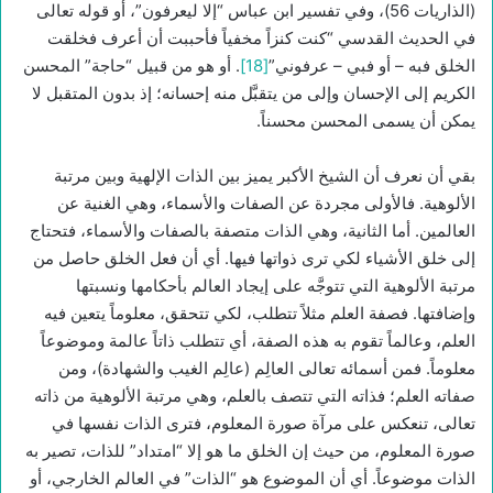
(الذاريات 56)، وفي تفسير ابن عباس “إلا ليعرفون”، أو قوله تعالى
في الحديث القدسي “كنت كنزاً مخفياً فأحببت أن أعرف فخلقت
الخلق فبه – أو فبي – عرفوني”
[18]
. أو هو من قبيل “حاجة” المحسن
الكريم إلى الإحسان وإلى من يتقبَّل منه إحسانه؛ إذ بدون المتقبل لا
يمكن أن يسمى المحسن محسناً.
بقي أن نعرف أن الشيخ الأكبر يميز بين الذات الإلهية وبين مرتبة
الألوهية. فالأولى مجردة عن الصفات والأسماء، وهي الغنية عن
العالمين. أما الثانية، وهي الذات متصفة بالصفات والأسماء، فتحتاج
إلى خلق الأشياء لكي ترى ذواتها فيها. أي أن فعل الخلق حاصل من
مرتبة الألوهية التي تتوجَّه على إيجاد العالم بأحكامها ونسبتها
وإضافتها. فصفة العلم مثلاً تتطلب، لكي تتحقق، معلوماً يتعين فيه
العلم، وعالماً تقوم به هذه الصفة، أي تتطلب ذاتاً عالمة وموضوعاً
معلوماً. فمن أسمائه تعالى العالِم (عالِم الغيب والشهادة)، ومن
صفاته العلم؛ فذاته التي تتصف بالعلم، وهي مرتبة الألوهية من ذاته
تعالى، تنعكس على مرآة صورة المعلوم، فترى الذات نفسها في
صورة المعلوم، من حيث إن الخلق ما هو إلا “امتداد” للذات، تصير به
الذات موضوعاً. أي أن الموضوع هو “الذات” في العالم الخارجي، أو