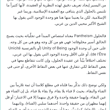
من اليسير إيجاد تعريف دقيق لهذه النظرية أو العقيدة، لأنها كثيراً ما
تلتبس بالحلول الذي يتنافى مع العقيدة الإسلامية، وربما غير
الإسلامية. لكن ما يعنينا منها هنا هو وحدة الوجود التي يقول بها
الشيخ الأكبر محيي الدين بن عربي.
فالحلول Pantheism معناه امتصاص المبدأ في تجلِّياته بحيث يصبح
الخالق أسير مخلوقاته؛ فهي هو من كل وجه وهو هي من كل وجه.
على حين أن وحدة الوجود Unity of Being (أو بالفرنسية Unicité
de l’Être)، أو على الأقل وحدة الوجود التي يقول بها ابن عربي،
تختلف اختلافاً بيِّناً عن عقيدة الحلول، وإن كانت تتقاطع معها في
بعض النقاط لكي تتفارق عنها في بعض النقاط الأخرى، أو حتى في
نفس النقاط.
ولكي نوضح ذلك نذكِّر بما قلناه في مطلع كلامنا أن ثمة تلازماً بين
الفناء والبقاء، بحيث لا فناء بلا بقاء، ولا بقاء بلا فناء، بل إن الفناء هو
عين البقاء، وإنهما حقيقة واحدة ولا فرق بينهما إلا في الاعتبار؛ أو قل
إنهما مظهران من حقيقة واحدة: أحدهما سلبي (الفناء)، وثانيهما
ايجابي (البقاء). كما تبيَّن معنا أن وحدة الشهود تسمية أخرى للفناء،