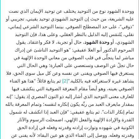
ووحدة الشهود نوع من التوحيد يختلف عن توحيد الإيمان الذي نصت
عليه الشريعة، من حيث إن التوحيد الشهودي توحيد يقيني، تجريبي أو
“ذوقي”، على حد المصطلح الصوفي. بينما التوحيد الشرعي إيماني،
نقلي، يُلتمَس إليه الدليل بالنظر العقلي. وعلى هذا، فإن التوحيد
الشهودي، أو
وحدة الشهود
، حال أو تجربة، لا فكر واعتقاد. يقول
المرحوم الدكتور أبو العلا عفيفي: “هو التوحيد الناشئ عن إدراك
مباشر لما يتجلَّى في قلب الصوفي من معاني الوحدة الإلهية في
حال تجلُ عن الوصف وتستعصي على العبارة؛ وهي الحال التي
يستغرق فيها الصوفي ويفنى عن نفسه وعن كل ميل سوى الحق، فلا
يشاهد غيره لاستغراقه فيه بالكلية.”
[2]
ثم يتابع قائلاً: “هذا هو الفناء
الصوفي بعينه، وهو أيضاً مقام المعرفة الصوفية التي ينكشف فيها
للعارف معنى التوحيد الذي أشار إليه ذو النون المصري إذ يقول: “إنه
بمقدار مايعرف العبد من ربِّه يكون إنكاره لنفسه؛ وتمام المعرفة بالله
تمام إنكار الذات”. ثم يتابع عفيفي: “فإن العبد إذا انكشف له شمول
القدرة والإرادة الإلهية والفعل الإلهي، اضمحلت الرسوم والآثار
الكونية في شهوده وتوارت إرادته وقدرته وفعله في إرادة الحق
وقدرته وفعله. ووصل إلى الفناء الذي هو عين البقاء: لأنه يفنى عن