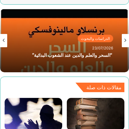
الدراسات والبحوث
22/07/2026
الفينومينولوجيا عند إدموند هوسرل- بحث في نشأتها
وعناصرها الأساسية
مقالات ذات صلة