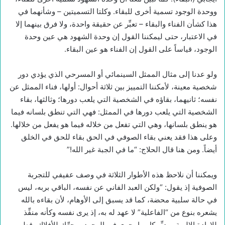
ووحدة الوجود تسمية أخرى للبقاء. وكلتا التسميتين – وشأنهما في
هذا كشأن الفناء والبقاء – تعبِّر عن حقيقة واحدة، ولا فرق بينهما إلا
في الاعتبار، حتى ليمكننا القول إن وحدة الشهود هي عين وحدة
الوجود، قياساً على القول إن الفناء هو عين البقاء.
ولو عدنا إلى مثال الممثل السينمائي أو المسرحي الذي يؤدي دور
شخصية معينة، لأمكننا التمييز بين ثلاثة أحوال: أولها، فناء الممثل عن
نفسه؛ ثانيهما، بقاؤه في الشخصية التي يلعب دورها؛ وثالثها، بقاء
الشخصية التي يلعب دورها في الممثل: فهي التي تنطق بلسانه فيما
هو ينطق بلسانها، وهي التي تفعل من خلاله فيما هو يفعل من خلالها.
وعلى هذا فقد يعني بقاء الصوفي في الحق بقاء للحق في الخلق
أيضاً. ومن هنا قال الحلاج: “ما في الجبة غير الله!”
ويمكننا أن نلاحظ هذه الأطوار الثلاثة في وصف عفيفي للتجربة
الصوفية إذ يقول: “ولكن العبد الفاني عن نفسه، الباقي بربه، ليس
في حالة سلبية محضة، كما قد يسبق إلى الأوهام، لأن بقاءه بالله
يشعره بنوع من “الفاعلية” لا عهد له به، إذ يرى نفسه وكأنه منفِّذ
للإرادة الإلهية، مدبِّر كل ما يجري في الوجود، محرِّك للأفلاك، قطب