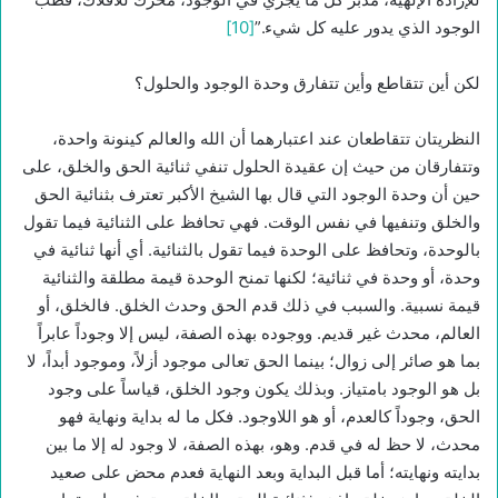
الوجود الذي يدور عليه كل شيء.”
[10]
لكن أين تتقاطع وأين تتفارق وحدة الوجود والحلول؟
النظريتان تتقاطعان عند اعتبارهما أن الله والعالم كينونة واحدة،
وتتفارقان من حيث إن عقيدة الحلول تنفي ثنائية الحق والخلق، على
حين أن وحدة الوجود التي قال بها الشيخ الأكبر تعترف بثنائية الحق
والخلق وتنفيها في نفس الوقت. فهي تحافظ على الثنائية فيما تقول
بالوحدة، وتحافظ على الوحدة فيما تقول بالثنائية. أي أنها ثنائية في
وحدة، أو وحدة في ثنائية؛ لكنها تمنح الوحدة قيمة مطلقة والثنائية
قيمة نسبية. والسبب في ذلك قدم الحق وحدث الخلق. فالخلق، أو
العالم، محدث غير قديم. ووجوده بهذه الصفة، ليس إلا وجوداً عابراً
بما هو صائر إلى زوال؛ بينما الحق تعالى موجود أزلاً، وموجود أبداً، لا
بل هو الوجود بامتياز. وبذلك يكون وجود الخلق، قياساً على وجود
الحق، وجوداً كالعدم، أو هو اللاوجود. فكل ما له بداية ونهاية فهو
محدث، لا حظ له في قدم. وهو، بهذه الصفة، لا وجود له إلا ما بين
بدايته ونهايته؛ أما قبل البداية وبعد النهاية فعدم محض على صعيد