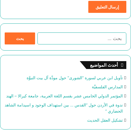
ا
ل
ب
ح
ث
أحدث المواضيع
ع
ن
تأويل ابن عربي لسورة “الشورى” حول مودَّة آل بيت النبوَّة
:
المدارس الفلسفيَّة
المؤتمر الدولي الخامس عشر بقسم اللغة العربية، جامعة كيرالا – الهند
ندوة في الأردن حول “القدس … بين استهداف الوجود و اسيدامة الشاهد
الحضاري “
تشكيل العقل الحديث