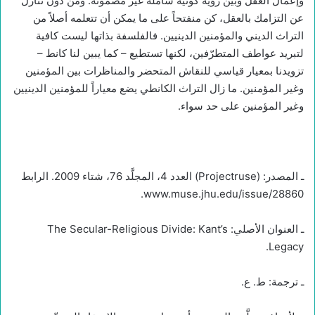
وإعمال العقل وبين رؤية كونية شاملة غير مضمونة. ومن دون تنازل
عن التزامك بالعقل، كن منفتحاً على ما يمكن أن تتعلمه أصلاً من
التراث الديني والمؤمنين الدينيين. فالفلسفة بذاتها ليست كافية
لتبريد عواطف المتطرّفين، لكنها تستطيع – كما يبين لنا كانط –
تزويدنا بمعيار قياسي للنقاش المتحضر والمناظرات بين المؤمنين
وغير المؤمنين. ما زال التراث الكانطي يضع معياراً للمؤمنين الدينيين
وغير المؤمنين على حد سواء.
ـ المصدر: (Projectruse) العدد 4، المجلَّد 76، شتاء 2009. الرابط
www.muse.jhu.edu/issue/28860.
ـ العنوان الأصلي: The Secular-Religious Divide: Kant’s
Legacy.
ـ ترجمة: ط. ع.