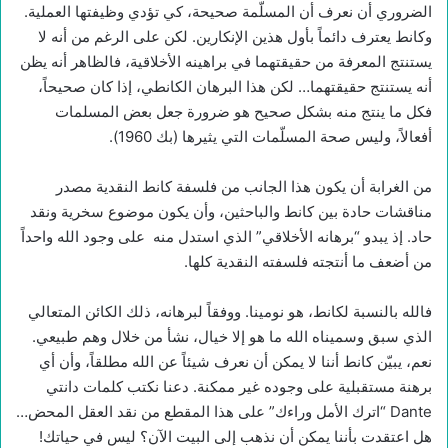
الضروري أن نعرف أن المسلّمة صحيحة، كي تؤدي وظيفتها العملية.
وكانط يعترف دائماً بأول هذين الإنكارين. لكن على الرغم من أنه لا
يستنتج المعرفة من حقيقتهما في براهينه الأخلاقية، فالظاهر أنه يظن
أنه يستنتج حقيقتهما… لكن هذا البرهان الكانطي، إذا كان صحيحاً،
فكل ما ينتج منه بشكل صحيح هو ضرورة جعل بعض المسلمات
أفعالاً، وليس صحة المسلّمات التي يثيرها (بك 1960).
من الغرابة أن يكون هذا الجانب من فلسفة كانط النقدية مصدر
مناقشات حادة بين كانط والباحثين، وأن يكون موضوع سخرية ونقد
حاد. إذ يبدو “برهانه الأخلاقي” الذي استدل منه على وجود الله واحداً
من أضعف ما أنتجته فلسفته النقدية كلها.
فالله بالنسبة لكانط، هو نومينا. ووفقاً لبرهانه، ذلك الكائن المتعالي
الذي سبق وسميناه الله ما هو إلا خيال، نشأ من خلال وهم طبيعي.
نعم، يبيّن كانط أننا لا يمكن أن نعرف شيئاً عن الله مطلقاً، وأن أي
برهنة مستقبلية على وجوده غير ممكنة. دعنا نكتب كلمات دانتي
Dante “اترك الأمل وراءك” على هذا المقطع من نقد العقل المحض…
هل اعتقدت بأننا يمكن أن نذهب إلى البيت الآن؟ ليس في حياتك!