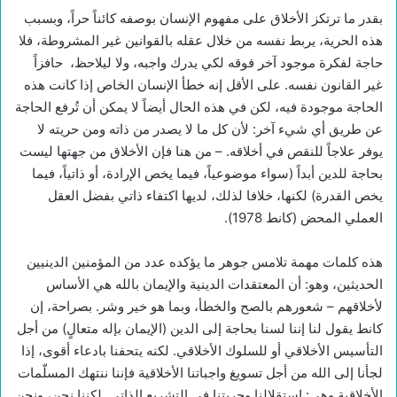
بقدر ما ترتكز الأخلاق على مفهوم الإنسان بوصفه كائناً حراً، وبسبب
هذه الحرية، يربط نفسه من خلال عقله بالقوانين غير المشروطة، فلا
حاجة لفكرة موجود آخر فوقه لكي يدرك واجبه، ولا ليلاحظ، حافزاً
غير القانون نفسه. على الأقل إنه خطأ الإنسان الخاص إذا كانت هذه
الحاجة موجودة فيه، لكن في هذه الحال أيضاً لا يمكن أن تُرفع الحاجة
عن طريق أي شيء آخر: لأن كل ما لا يصدر من ذاته ومن حريته لا
يوفر علاجاً للنقص في أخلاقه. – من هنا فإن الأخلاق من جهتها ليست
بحاجة للدين أبداً (سواء موضوعياً، فيما يخص الإرادة، أو ذاتياً، فيما
يخص القدرة) لكنها، خلافا لذلك، لديها اكتفاء ذاتي بفضل العقل
العملي المحض (كانط 1978).
هذه كلمات مهمة تلامس جوهر ما يؤكده عدد من المؤمنين الدينيين
الحديثين، وهو: أن المعتقدات الدينية والإيمان بالله هي الأساس
لأخلاقهم – شعورهم بالصح والخطأ، وبما هو خير وشر. بصراحة، إن
كانط يقول لنا إننا لسنا بحاجة إلى الدين (الإيمان بإله متعالٍ) من أجل
التأسيس الأخلاقي أو للسلوك الأخلاقي. لكنه يتحفنا بادعاء أقوى، إذا
لجأنا إلى الله من أجل تسويغ واجباتنا الأخلاقية فإننا ننتهك المسلّمات
الأخلاقية وهي: استقلالنا وحريتنا في التشريع الذاتي. لكننا نحن، ونحن