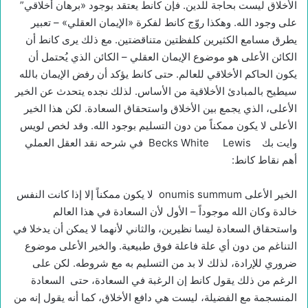
الأخلاق ليست بحاجة للدين. فإن كانط يعتقد بوجود «برهان أخلاقي”
على وجود الله. وهكذا روّج كانط لفكرة «الإيمان العقلي» – تعبير
يطرق مسامع الكثيرين كلفظتين متناقضتين. مع ذلك يرى كانط أن
الكائن الأعلى هو موضوع الإيمان العقلي – الكائن الذي يُحتمل أن
يكون الحاكم الأخلاقي للعالم. حتى كانط يؤكد أن رفض الإيمان بالله
سيطيح بالمبادئ الأخلاقية من الأساس. لذلك نجده يتحدث عن الخير
الأعلى، الذي يجمع بين الأخلاق واستحقاق السعادة. لكن هذا الخير
الأعلى لا يكون ممكناً من دون التسليم بوجود الله. وقد لخص لويس
وايت بك Becks White Lewis في شرحه نقد العقل العملي
أهم نقاط كانط:
الخير الأعلى onumis summum لا يكون ممكناً إلا إذا كانت النفس
خالدة وكان الله موجوداً – الأول لأن السعادة في هذا العالم
واستحقاق السعادة ليسا نظيرين، والثاني لأنهما لا يمكن أن يدخلا في
التناغم من دون أي علة فاعلة فوق طبيعية. والخير الأعلى موضوع
ضروري للإرادة، لذلك لا بد من التسليم به مع شروطه. لكن على
الرغم من ذلك يقول كانط إن الرغبة في السعادة، حتى السعادة
المنسجمة مع الفضيلة، ليست هي دافع الأخلاق، كما أنه يقول إنه من