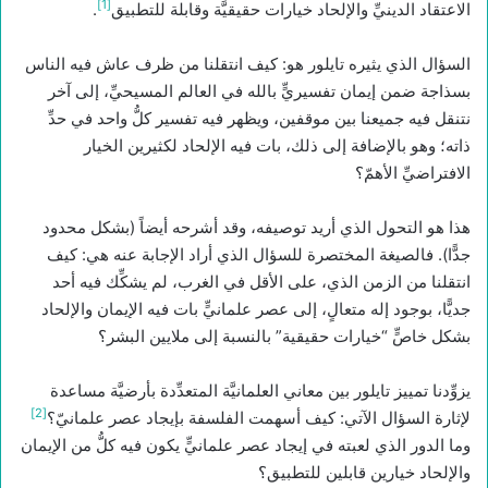
[1]
الاعتقاد الدينيِّ والإلحاد خيارات حقيقيَّة وقابلة للتطبيق
.
السؤال الذي يثيره تايلور هو: كيف انتقلنا من ظرف عاش فيه الناس
بسذاجة ضمن إيمان تفسيريٍّ بالله في العالم المسيحيِّ، إلى آخر
نتنقل فيه جميعنا بين موقفين، ويظهر فيه تفسير كلُّ واحد في حدِّ
ذاته؛ وهو بالإضافة إلى ذلك، بات فيه الإلحاد لكثيرين الخيار
الافتراضيِّ الأهمّ؟
هذا هو التحول الذي أريد توصيفه، وقد أشرحه أيضاً (بشكل محدود
جدًّا). فالصيغة المختصرة للسؤال الذي أراد الإجابة عنه هي: كيف
انتقلنا من الزمن الذي، على الأقل في الغرب، لم يشكِّك فيه أحد
جديًّا، بوجود إله متعالٍ، إلى عصر علمانيٍّ بات فيه الإيمان والإلحاد
بشكل خاصٍّ “خيارات حقيقية” بالنسبة إلى ملايين البشر؟
يزوِّدنا تمييز تايلور بين معاني العلمانيَّة المتعدِّدة بأرضيَّة مساعدة
[2]
لإثارة السؤال الآتي: كيف أسهمت الفلسفة بإيجاد عصر علمانيّ؟
وما الدور الذي لعبته في إيجاد عصر علمانيٍّ يكون فيه كلُّ من الإيمان
والإلحاد خيارين قابلين للتطبيق؟