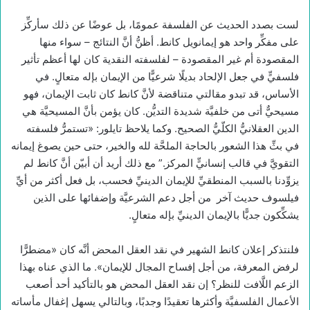
لست بصدد الحديث عن الفلسفة عمومًا، بل عوضًا عن ذلك سأركِّز
على مفكِّر واحد هو إيمانويل كانط. أظنُّ أنَّ النتائج – سواء منها
المقصودة أم غير المقصودة – لفلسفته النقدية كان لها أعظم تأثير
فلسفيٍّ في جعل الإلحاد بديلًا شرعيًّا من الإيمان بإله متعالٍ. في
الأساس، قد تبدو مقالتي متناقضة لأنَّ كانط كان ثابت الإيمان، فهو
مسيحيٌّ أتى من خلفيَّة شديدة التديُّن. كان يؤمن بأنَّ المسيحيَّة هي
الدين العقلانيُّ الكلّيُّ الصحيح. وكما يلاحظ تايلور: «تستمرُّ فلسفته
في بثِّ هذا الشعور بالحاجة الملحَّة لله والخير، حتى حين يصوغ إيمانه
التقويَّ في قالب إنسانيٍّ المركز.” مع ذلك أريد أن أبيّن أنَّ كانط لم
يزوِّدنا بالسبب المنطقيِّ للإيمان الدينيِّ فحسب، بل فعل أكثر من أيِّ
فيلسوف حديث آخر من أجل دعم الشرعيَّة وإضفائها على الذين
يشكِّكون جديًّا بالإيمان الدينيِّ بإله متعالٍ.
فلنتذكر إعلان كانط الشهير في نقد العقل المحض أنَّه كان «مضطرًّا
لرفض المعرفة، من أجل إفساح المجال للإيمان». ما الذي عناه بهذا
الزعم اللَّافت للنظر؟ إن نقد العقل المحض هو بالتأكيد أحد أصعب
الأعمال الفلسفيَّة وأكثرها تعقيدًا وجدبًا، وبالتالي يسهل إغفال مأساته