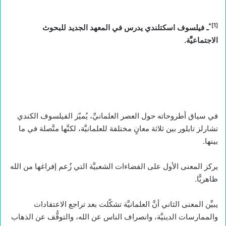
*
[1]
ـ فيلسوف اسكتلندي يدرس في المعهد الجديد للبحوث
الاجتماعيَّة.
في سياق أطروحاته حول العصر العلمانيِّ، يُميّز الفيلسوف الكندي
تشارلز تايلور بين ثلاثة معانٍ مختلفة للعلمانيَّة، لكنَّها متَّصلة في ما
بينها.
يركز المعنى الأول على الفضاءات الشعبيَّة التي زُعم إفراغها من الله
ظاهريًّا.
يبيِّن المعنى الثاني أنَّ العلمانيَّة تشكّلت بعد تراجع الاعتقادات
والممارسات الدينيَّة، وانصراف الناس عن الله، والتوقُّف عن الذهاب