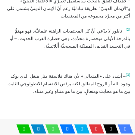
– لأهداف تتعلَّق بالبحث سأستعمل تعبيرَي «الاعتقاد الدينيِّ»
و”الإيمان الدينيّ” بطريقة تبادليَّة رغم أنَّ الإيمان الدينيَّ يشتمل على
أكثر من مجرَّد مجموعة من المعتقدات.
[2]
– تايلور لا يدّعي أنَّ كل المجتمعات الراهنة علمانيَّة. فهو مهتمٌّ
بالدرجة الأولى «بحضارة محدَّدة، وهي حضارة الغرب الحديث، – أو
في التجسد القديم، المملكة المسيحيَّة اَّللاتينيَّة.
[3]
– أشدد على «المتعالي» لأن هناك فلاسفة مثل هيغل الذي يؤكد
وجود الله أو الروح المطلق لكنه يرفض الانقسام الأنطولوجي الثابت
بين ما هو محايث ومتعالٍ، بين ما هو متناهٍ وغير متناه.