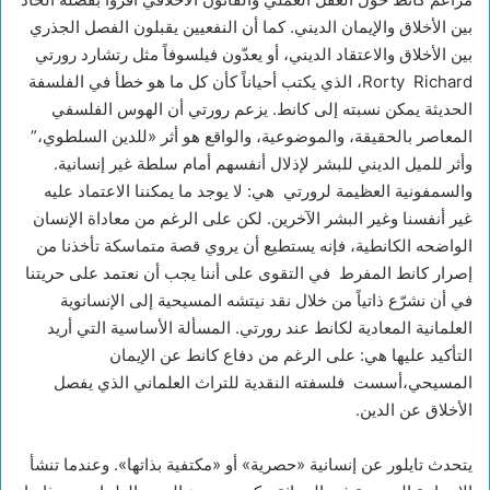
بين الأخلاق والإيمان الديني. كما أن النفعيين يقبلون الفصل الجذري
بين الأخلاق والاعتقاد الديني، أو يعدّون فيلسوفاً مثل رتشارد رورتي
Rorty Richard، الذي يكتب أحياناً كأن كل ما هو خطأ في الفلسفة
الحديثة يمكن نسبته إلى كانط. يزعم رورتي أن الهوس الفلسفي
المعاصر بالحقيقة، والموضوعية، والواقع هو أثر «للدين السلطوي،”
وأثر للميل الديني للبشر لإذلال أنفسهم أمام سلطة غير إنسانية.
والسمفونية العظيمة لرورتي هي: لا يوجد ما يمكننا الاعتماد عليه
غير أنفسنا وغير البشر الآخرين. لكن على الرغم من معاداة الإنسان
الواضحه الكانطية، فإنه يستطيع أن يروي قصة متماسكة تأخذنا من
إصرار كانط المفرط في التقوى على أننا يجب أن نعتمد على حريتنا
في أن نشرّع ذاتياً من خلال نقد نيتشه المسيحية إلى الإنسانوية
العلمانية المعادية لكانط عند رورتي. المسألة الأساسية التي أريد
التأكيد عليها هي: على الرغم من دفاع كانط عن الإيمان
المسيحي،أسست فلسفته النقدية للتراث العلماني الذي يفصل
الأخلاق عن الدين.
يتحدث تايلور عن إنسانية «حصرية» أو «مكتفية بذاتها». وعندما تنشأ