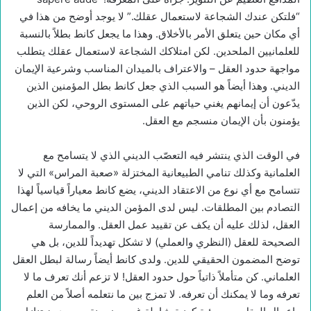
“فلتكن عندك الشجاعة لاستعمال عقلك.” لا يوجد أوضح من هذا في
أي مكان حين يتعلق الأمر بالأخلاق. وهذا ما يجعل كانط بطلاً بالنسبة
للعلمانيين الملحدين. لكن امتلاكك الشجاعة لاستعمال عقلك يتطلب
مواجهة حدود العقل – والاعتراف بالميدان المناسب وشرعية الإيمان
الديني. وهذا أيضاً هو السبب الذي جعل كانط بطل المؤمنين الذين
يدّعون أن إيمانهم يغني حياتهم على المستوى الروحي، لكن الذين
يؤمنون بأن الإيمان منسجم مع العقل.
في الوقت الذي ينتشر فيه التعصّب الديني الذي لا يتسامح مع
العلمانية وكذلك تنامي الطبيعانية المختزلة «صعبة المراس» التي لا
تتسامح مع أي نوع من الاعتقاد الديني، يضع كانط معياراً قياسياً لهذا
التصادم بين المطلقات. ليس لدى المؤمن الديني ما يخافه من إعمال
العقل، لذلك عليه أن يكف عن تقييد عمل العقل. والممارسة
الصحيحة للعقل (النظري والعملي) لا تشكل تهديداً للدين، بل هي
توضح المضمون الحقيقي للدين. ولدى كانط أيضاً رسالة لبطل العقل
العلماني. كن متأملاً ذاتياً حول حدود العقل! لا تزعم أنك تعرف ما لا
تعرفه وما لا يمكنك أن تعرفه. لا تمزج بين ما نتعلمه أصلاً من العلم