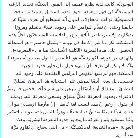
الوجوديَّة. كانت لديه نظرة عميقة إلى الميول الدينيَّة، تحديدًا الرَّغبة
المسيحيَّة في فهم ومعرفة وجود القدير المتعال. إذ منذ بزوغ فجر
المسيحيَّة، توالت المحاولات لتبيان أنَّنا نستطيع أن نعرف شيئًا عن
خالقنا وحتى أن نقدِّم البراهين على وجوده. فبدءًا بأنسلم ومرورًا
بديكارت ولايبنتز، ناضل الَّلاهوتيون والفلاسفة المسيحيّون لحلِّ هذه
المشكلة. لكن ما شرع كانط في تبيانه – بشكل حاسم – هو استحالة
الحصول على هذه المعرفة (الكلمة الأساسيَّة هنا هي «المعرفة»)،
والهدف من ثورته الكوبرنيقيَّة هو التأسيس للقول بمحدوديَّة معرفتنا،
وأنَّنا لا يمكن أن نعرف أيَّ شيء حول ما يتجاوز حدود التجربة
الممكنة. فهو لم يسعَ لتقويض البراهين التقليديَّة على وجود الله
فحسب، بل سعى أيضًا ليبرهن على استحالة هذا البرهان العقليِّ
النظريِّ. ومع ذلك أراد أيضًا أن يبرهن على شيء آخر. فحتى حين يتمُّ
الاعتراف بحدود المعرفة، نظلُّ نتشوَّق ونسعى لمعرفة الله. ويمكننا
أن نقول – رغم أنَّ هذه ليست لغة كانط – إنَّ مأزقنا الإنسانيّ هو أن
هناك شيئًا عميقًا يختصُّ فينا، شيئًا جوهريًّا للعقل ذاته يغوينا بالتفكير
بأنَّنا نستطيع بلوغ معرفة ما يتجاوز حدود المعرفة البشريَّة. وهذه
الغواية، «هذه الخديعة الديالكتيكيَّة،» هي التي تحتاج أن تُقاوَم مرَّة
بعد أخرى.