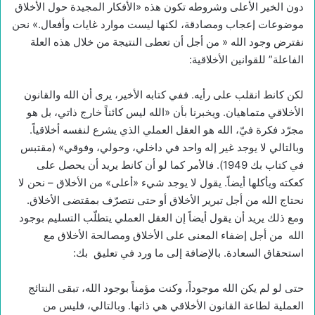
دون الخير الأعلى وشروطه تكون هذه «الأفكار المجيدة حول الأخلاق
موضوعات إعجاب ومصادقة، لكنها ليست موارد غايات وأفعال.» نحن
نفترض وجود الله « من أجل أن تعطى النتيجة من خلال هذه العلة
الفاعلة” للقوانين الأخلاقية:
لكن كانط انقلب على رأيه. ففي كتابه الأخير، يرى أن الله والقانون
الأخلاقي متماهيان. ويخبرنا بأن «الله ليس كائناً خارج ذاتي، بل هو
مجرّد فكرة فيّ، الله هو العقل العملي الذي يشرع لنفسه أخلاقياً.
وبالتالي لا يوجد غير إله واحد في داخلي، وحولي، وفوقي» (مقتبس
في كتاب بك 1949). فالأمر كما لو أن كانط يريد أن يحصل على
كعكته ويأكلها أيضاً. يقول لا يوجد شيء «أعلى» من الأخلاق – نحن لا
نحتاج الله من أجل تبرير الأخلاق أو حتى نتصرّف بمقتضى الأخلاق.
ومع ذلك يريد أن يقول أيضاً إن العقل العملي يتطلّب التسليم بوجود
الله من أجل إضفاء المعنى على الأخلاق ومصالحة الأخلاق مع
استحقاق السعادة. بالإضافة إلى ما ورد في تعليق بك:
حتى لو لم يكن الله موجوداً، وكنت مؤمناً بوجود الله، تبقى النتائج
العملية لطاعة القانون الأخلاقي هي ذاتها. وبالتالي، فليس من