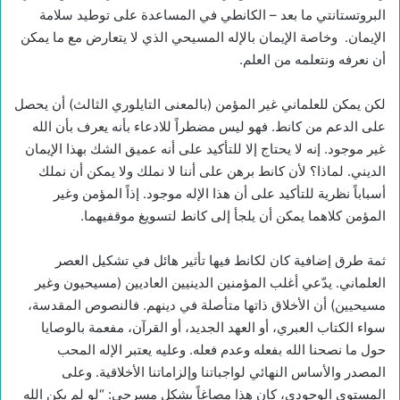
البروتستانتي ما بعد – الكانطي في المساعدة على توطيد سلامة
الإيمان. وخاصة الإيمان بالإله المسيحي الذي لا يتعارض مع ما يمكن
أن نعرفه ونتعلمه من العلم.
لكن يمكن للعلماني غير المؤمن (بالمعنى التايلوري الثالث) أن يحصل
على الدعم من كانط. فهو ليس مضطراً للادعاء بأنه يعرف بأن الله
غير موجود. إنه لا يحتاج إلا للتأكيد على أنه عميق الشك بهذا الإيمان
الديني. لماذا؟ لأن كانط برهن على أننا لا نملك ولا يمكن أن نملك
أسباباً نظرية للتأكيد على أن هذا الإله موجود. إذاً المؤمن وغير
المؤمن كلاهما يمكن أن يلجأ إلى كانط لتسويغ موقفيهما.
ثمة طرق إضافية كان لكانط فيها تأثير هائل في تشكيل العصر
العلماني. يدّعي أغلب المؤمنين الدينيين العاديين (مسيحيون وغير
مسيحيين) أن الأخلاق ذاتها متأصلة في دينهم. فالنصوص المقدسة،
سواء الكتاب العبري، أو العهد الجديد، أو القرآن، مفعمة بالوصايا
حول ما نصحنا الله بفعله وعدم فعله. وعليه يعتبر الإله المحب
المصدر والأساس النهائي لواجباتنا وإلزاماتنا الأخلاقية. وعلى
المستوى الوجودي، كان هذا مصاغاً بشكل مسرحي: “لو لم يكن الله