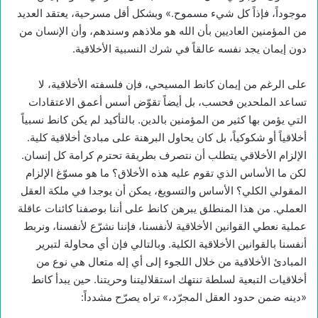
موجوداً، فإذاً كل شيء مسموح.» وبشكل أقل مسرحية، يعتقد العديد
من المؤمنين العاديين بأن الله هو ملاذهم وسندهم، وأن الإنسان من
دون إيمان يجد نفسه عالقاً في شرك النسبية الأخلاقية.
على الرغم من إيمان كانط المسيحي، فإن فلسفته الأخلاقية، لا
تساعد الملحدين فحسب، بل أيضاً تقوّض أسس أعمق الاعتقادات
التي يؤمن بها كثير من المؤمنين بالدين. بالتأكيد لم يكن كانط نسبياً
أخلاقياً أو شكوكياً، بل كان يحاول البرهنة على مبادئ أخلاقية كلية.
الإلزام الأخلاقي يتطلب أن نتصرف بطريقة تحترم كرامة كل إنسان.
لكن ما الأساس الذي تقوم عليه هذه الأخلاق؟ ما هو مسوّغ الإلزام
المقولي الكلي؟ الأساس والتسويغ، يمكن أن يوجدا في ملكة العقل
العملي. من هذا المنطلق يبرهن كانط على أننا بوصفنا كائنات عاقلة
عملية نعطي القوانين الأخلاقية لأنفسنا، فإننا نشرّع لأنفسنا، ونربط
أنفسنا بالقوانين الأخلاقية الكلية. وبالتالي فإن أي محاولة لتبرير
المبادئ الأخلاقية من خلال اللجوء إلى أي إله متعال هي نوع من
أخلاقيات التبعية لسلطة تنتهك استقلاليتنا وحريتنا. حين يبدأ كانط
«دينه ضمن حدود العقل المجرّد،» تراه يصرّح مشدداً: