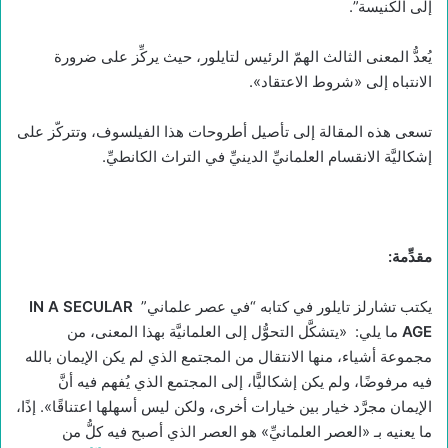
إلى الكنيسة”.
يُعدُّ المعنى الثالث الهمّ الرئيس لتايلور، حيث يركِّز على ضرورة
الانتباه إلى «شروط الاعتقاد».
تسعى هذه المقالة إلى تأصيل أطروحات هذا الفيلسوف، وتتركّز على
إشكاليَّة الانقسام العلمانيِّ الدينيِّ في التراث الكانطيِّ.
مقدِّمة:
يكتب تشارلز تايلور في كتابه “في عصر علماني”
IN A SECULAR
AGE
ما يلي: «يتشكَّل التحوُّل إلى العلمانيَّة بهذا المعنى، من
مجموعة أشياء، منها الانتقال من المجتمع الذي لم يكن الإيمان بالله
فيه مرفوضًا، ولم يكن إشكاليًّا، إلى المجتمع الذي يُفهم فيه أنَّ
الإيمان مجرَّد خيار بين خيارات أخرى، ولكن ليس أسهلها اعتناقًا». إذًا،
ما يعنيه بـ «العصر العلمانيِّ» هو العصر الذي أصبح فيه كلُّ من