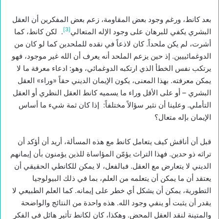
بعد كانط، ورغم وجود بعض المقاومة، زعم بعض المفكرين أن العقل
[3]
البشري يكفي للبرهان على وجود الإله المتعالي
. لكن كانط، كما
أشرت، لم يكن ملحداً. كان لاذعاً في نقده للملحدين كما لو كان من
الدوغمائييين. إذ حين يزعم الملحد أنه يعرف أن الله غير موجود، فهو
يرتكب نفس الخطأ الذي ارتكبه الدوغمائي، وهو: ادعاء معرفة ما لا
يمكن معرفته. بهذا المعنى، يكون الإيمان الديني حقاً «وراء» العقل
البشري – أو على الأقل وراء ما يسميه كانط العقل النظري أو العقل
التأملي. وعلينا أن نثير سؤالاً مختلفاً: إذا كان ثمة شيء ما أساس
الإيمان بإله متعال؟
قبل أن أناقش كيف يتعامل كانط مع هذه المسألة، أريد أن أؤكد أن
تراثه ذو حدين. فهذا التراث يؤمّن المؤاساة للذين يؤمنون بأن إيمانهم
الديني لا يتعارض مع العقل. فبالفعل، لا يمكن للكانطي الحقيقي أن
يعتقد أن ما يمكن أن يتعلمه من العلم، بما في ذلك البيولوجيا
التطورية، يمكن أن يشكل أي خطر على إيمانه. كما العلم الطبيعي لا
يقدر أن يثبت أو ينفي وجود الله. هذه واحدة من النتائج والواضحة
والمتينة لنقد العقل المحض. وهكذا، كان لكانط تأثير هائل في الفكر