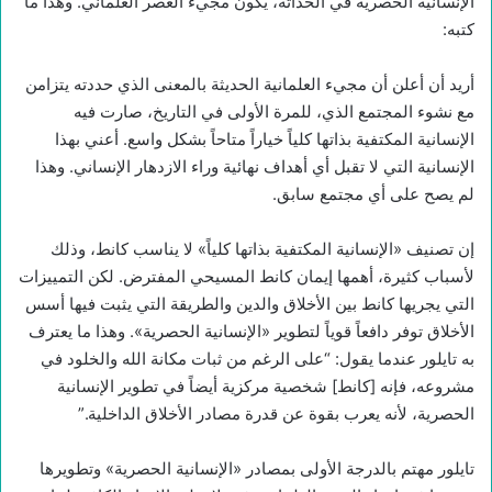
الإنسانية الحصرية في الحداثة، يكون مجيء العصر العلماني. وهذا ما
كتبه:
أريد أن أعلن أن مجيء العلمانية الحديثة بالمعنى الذي حددته يتزامن
مع نشوء المجتمع الذي، للمرة الأولى في التاريخ، صارت فيه
الإنسانية المكتفية بذاتها كلياً خياراً متاحاً بشكل واسع. أعني بهذا
الإنسانية التي لا تقبل أي أهداف نهائية وراء الازدهار الإنساني. وهذا
لم يصح على أي مجتمع سابق.
إن تصنيف «الإنسانية المكتفية بذاتها كلياً» لا يناسب كانط، وذلك
لأسباب كثيرة، أهمها إيمان كانط المسيحي المفترض. لكن التمييزات
التي يجريها كانط بين الأخلاق والدين والطريقة التي يثبت فيها أسس
الأخلاق توفر دافعاً قوياً لتطوير «الإنسانية الحصرية». وهذا ما يعترف
به تايلور عندما يقول: “على الرغم من ثبات مكانة الله والخلود في
مشروعه، فإنه [كانط] شخصية مركزية أيضاً في تطوير الإنسانية
الحصرية، لأنه يعرب بقوة عن قدرة مصادر الأخلاق الداخلية.”
تايلور مهتم بالدرجة الأولى بمصادر «الإنسانية الحصرية» وتطويرها