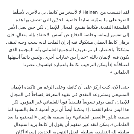
لقد اقتبست من Heinen لا لأسخر من كانط، بل بالأحرى لأسلّط
الضوء على ما سمّيته سابقاً خاصية الحدّين التي تتصف بها هذه
الفلسفة النقدية. فكانط يفسح المجال للإيمان، لكن حين يصل الأمر
إلى تفسير إيمانه، وخاصة الدفاع عن أسس الاعتقاد بإله متعالٍ، فإن
برهان كانط العملي مشكوك فيه إذ إن الملحد لديه سبب وجيه ليبقى
مشككاً. باختصار، لو تم تعريف المجتمع العلماني بأنه المجتمع الذي
يكون فيه الإيمان بالله «خياراً بين خيارات أخرى، وليس دائماً أسهلها
اعتناقاً.» إذاً يمكن الترحيب بكانط باعتباره فيلسوف عصرنا
العلماني.»
حتى الآن، كنت أركز على أن كانط، وعلى الرغم من تأكيده الإيمان
المسيحي ومشروعه النقدي في تقييد المعرفة إفساحاً في المجال
للإيمان، كيف يوفر تسويغاً فلسفياً قوياً للعلماني غير المؤمن. لكن
هذا ليس تمام القصة، إذ يمكننا أيضاً أن نرى أهمية كانط بالنسبة لما
يسميه تايلور «العصر العلماني» وما يسميه هارتمن «المجتمع ما بعد
العلماني». يمكن لنقد غير متفهم أن يقول إن كانط يريد استبدال
سلطة لله التقليدية بسلطة العقل التنويرية الجديدة (سواء أكان