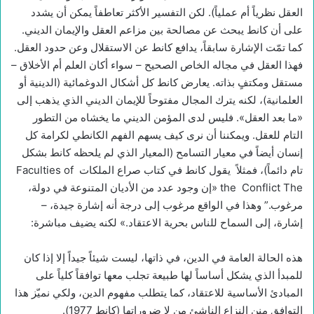
العقل نظرياً أم عملياً). لكن التفسير الأكثر تعاطفاً يمكن أن يشدد
على أن كانط يبحث عن مصالحة بين مزاعم العقل والإيمان الديني.
كما تمّت الإشارة سابقاً، يدافع كانط عن الاستقلال وعن حدود العقل.
فهذا العقل في مجاله الخاص الصحيح – سواء أكان العلم أم الأخلاق –
مستقل ومكتفٍ بذاته. يعارض كانط كل أشكال الدوغمائية (الدينية أو
العلمانية)، لكنه يترك المجال مفتوحاً للإيمان الديني الذي يذهب إلى
«ما بعد العقل». فليس لدى المؤمن الديني ما يخشاه من التطور
التام للعقل. ويمكننا أن نرى كيف يسهم الفهم الكانطي لكرامة كل
إنسان أيضاً في معيار التسامح (المعيار الذي لم يلحظه كانط بشكل
تام دائماً)، فمثلاً يقول كانط في كتاب صراع الملكات Faculties of
the Conflict The «إن وجود عدد من الأديان المتنوعة في دولة،
مرغوب.” وهذا في الواقع مرغوب إلى درجة أنه إشارة جيدة، –
إشارة، إلى السماح للناس بحرية الاعتقاد.» لكنه يضيف مباشرة:
هذه الحالة العامة في الدين، في ذاتها، ليست شيئاً جيداً إلا إذا كان
للمبدأ الذي يشكل أساساً لها طبيعة تجلب معها توافقاً كلياً على
المبادئ الأساسية للاعتقاد، كما يتطلب مفهوم الدين، ولكي نميّز هذا
التوافق منن النزاع الناشئ من لا ضروراتها (كانط 1977).