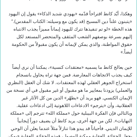
وهكذا، أيّد كانط اقتراحاً قدّمه «يهودي شديد الذكاء» يقول إن اليهود
«يتبنون علناً دين المسيح (قد يكون مع وسيلته: الكتاب المقدس).”
هذه الخطة «لو تم تنفيذها تترك لليهود إيماناً مميزاً يجذب الانتباه
إليهم بسرعة بوصفهم الشعب المثقف والمتحضر المستعد لكل
حقوق المواطنة، والذي يمكن لإيمانه أن يكون مقبولاً من الحكومة
أيضاً.»
حين يعالج كانط ما يسميه «معتقدات كنسية»، يمكننا أن نرى أيضاً
كيف يجذب الاتجاهات المعارضة. فمن جهة تراه يحاول بانسجام
استخراج الجوهر العقلي لهذه المعتقدات. لا شك أن العقل (النظري
والعملي) يزودنا بمعايير ما هو مقبول أو غير مقبول في أي نسخة من
الإيمان الكنسي. فهو يريد أن «يطهّر» الدين من كل الآثار غير
العقلانية، وأن «يترجم» الادعاءات اللاهوتية إلى ادعاءات عقلية.
وبالتالي فإن الفكرة البيبلية حول «مملكة الله» تترجم إلى «مملكة
النهايات». لكن من جهة أخرى، يريد كانط أن يضيف دوراً إيجابياً
للإيمان الديني. فأحياناً قد يبدو هذا تنازلاً مثلاً عندما يعلن أن الوحي
يجعل الحقائق العقلية ممكنة الوصول، فهذه الحقائق العقلية «يمكن