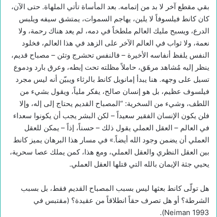
بقي مقطع آخر لا بد من إتمامه. بعد المأساة تأتي الملهاة. حتى الآن،
كان كانط فيلسوفاً لا يلين، يهاجم السموات، يمتشق سيفه ويلبس
الدرع، ويسبح مليك العالم ملطخاً في دمه، لم يعد هناك رحمة، ولا
نعمة، ولا ثواب في العالم الآخر على الزهد في هذا العالم، فخلود
النفس يلفظ أنفاسه الأخيرة – فالنفس تحشرج وتئن – مصباح قديم،
ينظر إليه مُشاهد مرهَق، حاملاً مظلته تحت إبطه، وعرق بارد ودموع
تسيل على وجهه. هنا يبدأ إمانويل كانط بالرثاء ويبيّن أنه ليس مجرد
فيلسوف عظيم، بل هو إنسان صالح، يفكر ملياً، ويقول بشيء من
اللطف، وشيء من السخرية: “المصباح القديم يحتاج إلى إله، وإلا
فلن يكون الإنسان الفقير سعيداً – لكن البشر يجب أن يكونوا سعداء
في العالم – العقل العملي يقول ذلك – حسناً، إذاً – يمكن للعقل
العملي أن يضمن وجود الله أيضاً.» في مسار هذا البرهان يميز كانط
بين العقل النظري والعقل العملي، ومع هذا، كمن يملك عصا سحرية،
يحيي جثة الإيمان بالله التي قتلها العقل العملي.
هل تولّى كانط بعثها ليس بسبب المصباح القديم فقط، بل بسبب
الشرطة؟ أو هل تصرف حقاً انطلاقاً من عقيدة؟ (مقتبس في
Neiman 1993).