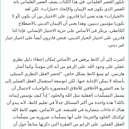
تايلور العصر العلماني. في هذا الكتاب يصف العصر العلماني بأنه
العصر الذي يكون فيه الإيمان والإلحاد «خيارات». لكن لغة
«الخيارات» هذه تعني أننا قادرون على الاختيار بين أن نكون (أو لا
نكون) مؤمنين دينيين. وهذا يعني أن الإيمان الديني بالاصطلاح
الكانطي، يرتكز في الأساس على حرية الاختيار الإنساني. فإذا كنا
قادرين على اختيار الخيار الديني، فنحن قادرون أيضاً على اختيار خيار
غير ديني.
أشرت إلى أن كانط يرفض في الأساس إمكان إعطاء دليل نظري
عقلي على وجود الله. على الرغم من أنه كان مؤمناً. وكما أشار
هارتمن، لم يسعَ كانط بشكل خاص، “لحصر العقل النظري المبتلى
بأسئلة لا يمكن الإجابة عنها، لكن لتوسعة استعمال العقل العملي إلى
ما بعد التشريع الأخلاقي للأخلاق المحصورة بالواجبات لاحتمال أن
يشمل المسلّمات العقلية مثل الله والخلود.” إذاً كيف يؤسس إيمانه
بالله؟ هذه واحدة من أكثر المسائل جدلاً في تعليم كانط، لأنه يبدو أن
هناك ادعاءات متضاربة في فلسفته. في الأساس، يفهم كانط الله
(وكذلك الخلود والحرية) على أنها مسلّمات ضرورية من مسلّمات
العقل العملي. على الرغم من الفقرة التي ذكرتها سابقاً حول أن