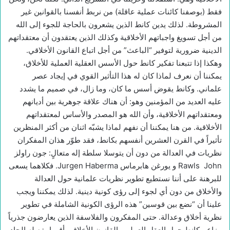
فقط (بوصفنا كائنات عملية عاقلة) من نربط أنفسنا بالقوانين غير
المشروطة. لذلك يدين كانط الذين يشعرون بالحاجة للجوء إلى الله
من أجل تسويغ واجباتهم الأخلاقية وكذلك الذين يعتقدون أن معتقداتهم
الدينية ضرورية لتوفير “الباعث” من أجل اتباع القانون الأخلاقي.
وهكذا إذا تتبعنا تفكير كانط حول الأسس العقلية العملية للأخلاق،
يمكننا أن نعرف لماذا كان له هذا التأثير القوي في إيجاد عصر
علماني. وكانط يقوض أسس ما كان، وما زال، في صميم ما يشدد
عليه العديد من المؤمنين وهو: أن هناك علاقة جوهرية بين أديانهم
ومعتقداتهم الأخلاقية، وأن الله هو المصدر والأساس لمعتقداتهم
الأخلاقية. من هنا يمكننا أن نفهم لماذا يشبّه اثنان من أكثر المنظرين
تأثيراً في القرن العشرين أنفسهم بكانط، فقد طوّر هذان المفكران
نظريات في العدالة من دون أن يتوسلا سلطة إله متعالٍ: جون راولز
Rawls John و يورغن هابرماس Jurgen Haberma. فكلاهما يسعى
للبرهنة على أننا نستطيع تطوير نظريات علمانية حول العدالة
والأخلاق من دون أي لجوء إلى رؤى كونية دينية. لذلك يمكننا ويجب
علينا أن “نضع بين قوسين” هذه الرؤى الكونية الشاملة في تطوير
نظرية أخلاق وعدالة. حتى المفكرون والفلاسفة الذين يعارضون جذرياً
مزاعم كانط حول العقل العملي والقانون الأخلاقي أقروا بفصله الحاد