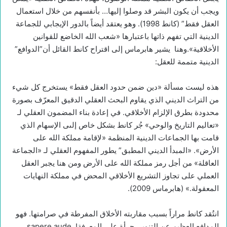
ويجب أن يكون البشر قد وصلوا إليها… بأنفسهم من خلال استعمال
العقل فقط” (كانط 1998). وهو يعتقد أيضاً بالدور الإيجابي للجماعة
الدينية التي تفهم ذاتها باعتبارها «شعب الله الخاضع للقوانين
الأخلاقية».وهنا يشير هابرماس إلى اقتراح كانط القائل أن”الدوافع”
الدينية متممة للعقل:
هذه ليست مسألة «دين ضمن حدود العقل فقط» يستخرج كل شيء
من التراث الديني الذي يقاوم البحث العقلي الدقيق المعرّف بصورة
محدودة بطرق الإلزام الأخلاقي. في إعادة بناء المضمون العقلي لـ
«تعاليم التاريخ والوحي» جُر كانط بشكل خاص إلىى الإسهام الذي
قامت بها الجماعات الدينية المنظمة «لإقامة مملكة الله على
الأرض». «المبدأ الديني المطبق” يطور المفهوم العقلي لـ «الجماعة
العاقلة» من أجل رمز مملكة الله على الأرض ومن هنا يجبر العقل
العملي على تجاوز التشريع الأخلاقي المحض في مملكة النهايات
المعقولة.» (هابرماس 2009).
انتُقد كانط مراراً بسبب مقاربته الأخلاق المفرطة في صرامتها. فهو
المدافع العظيم عن التنوير. جرأة على المعرفة! sapere aude