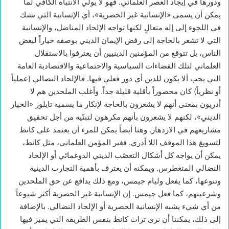
ودورها في إيجاد العصر العلماني. فهو لا يولي الانتباه الكافي لما
يمكن أن يسمى «الإنسانية غير الحصرية»، أي الإنسانية التي تشك
في اللجوء إلى إله متعالٍ لكنها تواجه الإلحاد المناضل، والإنسانية
التي لا تشعر بالحاجة إلى رفض الإيمان الديني بوصفه خياراً لبعض
الناس، بل تتوقع من المؤمنين الدينيين أن يعترفوا بالاستقلال
العلماني لتلك الفضاءات السياسية والاجتماعية والاقتصادية العامة
التي يجب ألا يكون للدين أي دور فعلي فيها. فالإلحاد النضالي (عملياً
أو نظرياً) كان محصوراً بأقلية قليلة جداً. وأغلب الملحدين هم لا
أدريون بمعنى أنهم لا يشعرون بالحاجة لإنكار ما يسميه تايلور «الخيار
الديني»، لكنهم لا يشعرون بأنهم مكرهون لتبنّيه من أجل تحقيق
مشاريعهم في الازدهار. وهنا أيضاً يمكن للمرء أن يعتمد على كانط
لتسويغ هذا الموقف اللا أدري. فغير المؤمن العلماني، مثل كانط،
يمكن أن يواجه كل أشكال التعصّب الديني الدوغمائي أو الإلحاد
النضالي المتغطرس. ويمكنه أن يعترف بأهمية التجارب الدينية
وتنوعها، كما يفعل وليام جيمس، ومع ذلك يدافع عن حق الملحدين
وشرعيتهم، كما فعل جيمس. إن الإنسانية غير الحصرية أكثر شيوعاً
من أي شيء يشبه الإنسانية الحصرية أو الإلحاد النضالي. بالإضافة
إلى ذلك، يمكننا أن نرى تراث كانط بنفس الطريقة التي يميز فيها