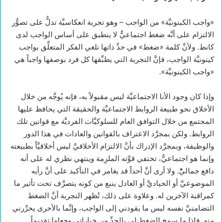
«واجب الكينونيَّة» من الواجب – وهو تجربة انعكاسيَّة تدلُّ على تصوُّر
الالتزام على أنَّه ضغط اجتماعيٌّ لا ينطبق على أساس الواجب لدى
كانط. ولأنَّ كلمة «ضغط» في حدِّ ذاتها تلغي الفكر المتعلِّق بواجب
كينونيَّة الواجب، فإنَّ التجربة التي يطبِّقها كل فرد بوصفها واجباً هي
«واجب الكينونيَّة».
وإذا كان وجود الأنا الاجتماعيَّة ليس مقبولاً به، فإنه يُوجَّه من خلال
الأخلاق نحو طبيعة الروابط الاجتماعيَّة والحقيقة التي يحافظ عليها
المجتمع من خلال التوافق العام للسلوكيَّات الفرديَّة مع قوانين تلك
الروابط. ولكن بمجرَّد الاعتراف بالقوانين والعادات في هذا الدور
والوظيفة، وبمجرَّد الإدراك بأنَّ الالتزام الأخلاقيَّ ليس أخلاقيَّاً بطبيعته
وإنما هو اجتماعيٌّ، تختفي قوَّته الملزِمة وينتهي نظري له على أنه
دافع جماليّْ. ولا أرى أنَّ أحداً قد يغامر في التأكيد على أنَّ رأيه
الموضوعيَّ أو الحياديَّ أو العادل ينبع من كونه يتصرَّف تحت تأثير ما
كمراقبة الآخرين له. وعلاوة على ذلك، تُظهر التجربة أنَّ الضغط
التضامنيَّ نفسه ليس ما يقودني إلى الواجب، وإنَّما بالأحرى يحرِّرني
منه. فإذا ما سمح الضغط لي بالحدِّ من خياراتي وجعلها تقديماً