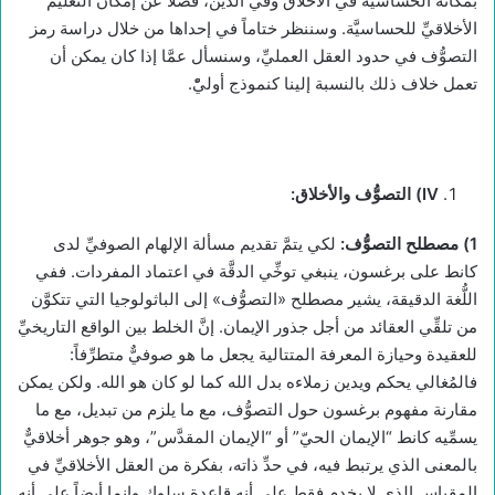
بمكانة الحساسيَّة في الأخلاق وفي الدين، فضلاً عن إمكان التعليم
الأخلاقيِّ للحساسيَّة. وسننظر ختاماً في إحداها من خلال دراسة رمز
التصوُّف في حدود العقل العمليِّ، وسنسأل عمَّا إذا كان يمكن أن
تعمل خلاف ذلك بالنسبة إلينا كنموذج أوليّْ.
IV
) التصوُّف والأخلاق:
1) مصطلح التصوُّف:
لكي يتمَّ تقديم مسألة الإلهام الصوفيِّ لدى
كانط على برغسون، ينبغي توخِّي الدقَّة في اعتماد المفردات. ففي
اللُّغة الدقيقة، يشير مصطلح «التصوُّف» إلى الباثولوجيا التي تتكوَّن
من تلقِّي العقائد من أجل جذور الإيمان. إنَّ الخلط بين الواقع التاريخيِّ
للعقيدة وحيازة المعرفة المتتالية يجعل ما هو صوفيٌّ متطرِّفاً:
فالمُغالي يحكم ويدين زملاءه بدل الله كما لو كان هو الله. ولكن يمكن
مقارنة مفهوم برغسون حول التصوُّف، مع ما يلزم من تبديل، مع ما
يسمِّيه كانط “الإيمان الحيّ” أو “الإيمان المقدَّس”، وهو جوهر أخلاقيٌّ
بالمعنى الذي يرتبط فيه، في حدِّ ذاته، بفكرة من العقل الأخلاقيِّ في
المقياس الذي لا يخدم فقط على أنه قاعدة سلوك وإنما أيضاً على أنه