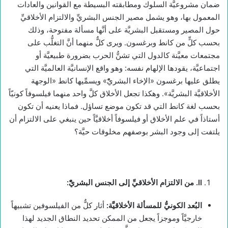
ضمان مشروعيَّة السلوك ومطابقته البسيطة مع القوانين والعادات
المعمول بها، وهو يشمل مصير الجنس البشريِّ والالتزام الأخلاقيِّ
حول المصير ومستقبل البشريَّة على أنَّها مسألة مفتوحة، وذلك
بحسب كلٍّ من كانط وبرغسون. ويرى كلٌّ منهما أنَّ التغلُّب على
مجتمعات معيَّنة كالدول التي تشنُّ الحرب بضرورة طبيعيَّة أو
اجتماعيَّة، يقودها الإلهام نفسه: وهو واقع الإنسانيَّة العالميَّة التي
يطلق عليها برغسون «الإخاء البشريّْ» ويسمِّيها كانط «الوجهة
الأخلاقيَّة البشريَّة». وهكذا تجعل الأخلاق كلَّ واحد منهما فيلسوفاً كونيّاً
بحسب لغة كانط التي قد تكون موضع تساؤل. فماذا يعنيه أن تكون
أستاذاً في علم الأخلاق أو فيلسوفاً أخلاقيَّاً حين ينبغي على الالتزام أن
يلتفت إلى وجود البشر بوصفهم مخلوقات حيَّة؟
II
. من الالتزام الأخلاقيِّ إلى الجنس البشريّْ:
البُعد الكونيُّ للمسألة الأخلاقيَّة:
أثار كلٌّ من الفيلسوفين تشبيهاً
خارجيَّاً وموجزاً يجعل من الممكن تحديد النطاق الجديد لهذا