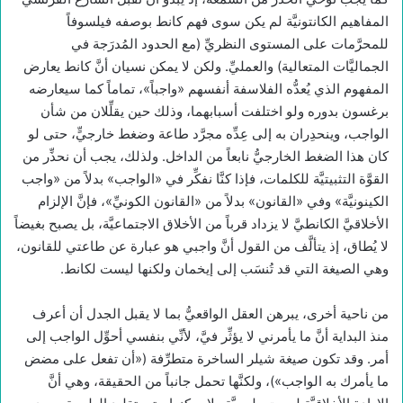
المفاهيم الكانتونيَّة لم يكن سوى فهم كانط بوصفه فيلسوفاً
للمحرَّمات على المستوى النظريِّ (مع الحدود المُدرَجة في
الجماليَّات المتعالية) والعمليِّ. ولكن لا يمكن نسيان أنَّ كانط يعارض
المفهوم الذي يُعدُّه الفلاسفة أنفسهم «واجباً»، تماماً كما سيعارضه
برغسون بدوره ولو اختلفت أسبابهما، وذلك حين يقلِّلان من شأن
الواجب، وينحدِران به إلى عِدِّه مجرَّد طاعة وضغط خارجيٍّ، حتى لو
كان هذا الضغط الخارجيُّ نابعاً من الداخل. ولذلك، يجب أن نحذِّر من
القوَّة التثبيتيَّة للكلمات، فإذا كنَّا نفكِّر في «الواجب» بدلاً من «واجب
الكينونيَّة» وفي «القانون» بدلاً من «القانون الكونيِّ»، فإنَّ الإلزام
الأخلاقيَّ الكانطيَّ لا يزداد قرباً من الأخلاق الاجتماعيَّة، بل يصبح بغيضاً
لا يُطاق، إذ يتألَّف من القول أنَّ واجبي هو عبارة عن طاعتي للقانون،
وهي الصيغة التي قد تُنسَب إلى إيخمان ولكنها ليست لكانط.
من ناحية أخرى، يبرهن العقل الواقعيُّ بما لا يقبل الجدل أن أعرف
منذ البداية أنَّ ما يأمرني لا يؤثِّر فيَّ، لأنِّي بنفسي أحوِّل الواجب إلى
أمر. وقد تكون صيغة شيلر الساخرة متطرِّفة («أن تفعل على مضض
ما يأمرك به الواجب»)، ولكنَّها تحمل جانباً من الحقيقة، وهي أنَّ