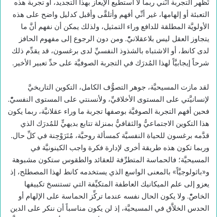
تُظهر التجربة أنَّني ربما لا أستطيع الإيعاز بهذا التجديد، أو تجربة هذه
التعبئة أو إلهامها، غير أنِّي أفهم وأتلقَّى وأقبل كدليل واضح على هذه
الأولويَّة المطلقة للدافع وراء التمثيل، ولذلك يمكن أن نفهم أنَّ ما
يتجاوز العقل ليس بلاعقلانيّْ. ومن دون الرجوع إلى مفهوم الحافز
لدى كانط، أو الاشتباه بالشذوذ النفسيِّ لدى برغسون، قد يقدِّم ذلك
شرحاً إيجابيَّاً لهذا المُدرَك في التجربة الصوفيَّة على حدِّ تعبير الأخير.
لقد مازت المسيحيَّة، جوهر التصوُّف الكامل، التكوين التاريخيَّ
لإنسانيَّتي على المستوى الأخلاقيِّ، ولأنسنتي على المستوى النفسيّْ.
فحين أفهم التجربة الصوفيَّة بوصفها تجربة ما وراء عقلانيَّة، ربما يكون
هذا التكوين الاجتماعيُّ والثقافيُّ بمنزلة تتابع بديهيٍّ للمُدرَك الذي
قدَّمه برغسون للحياة النفسيَّة كمسألة روحيَّة، مُتَرَوْحِنة في كلِّ حال.
وربما تكون هذه طريقة أخرى لإدارة فكرة واجب الكينونيَّة في
المسيحيَّة؛ فالحماسة المتطرِّفة للعقائد والطقوس ستكون مشبوهة
و«باثولوجيَّاً» بالمعنى الواسع الذي يستخدمه كانط لهذا المصطلح، إذ
يعزو إلى علم الميكانيك العاطفة المتكيِّفة التي تستنسخ تكييفها
الخاصّْ. ولا يكون الحال نفسه عندما تركِّز الحماسة على الإلهام أو
الحدس الخلاَّق في المسيحيَّة، إذ لن يكون مناسباً أن ننكر على الدين