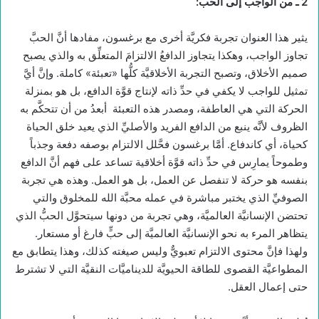
2 ـ
من الواجب إلى الحب:
يثير هذا العنوان تجربة فكريَّة أخرى مع برغسون، مفادها أنَّ الحبَّ
تجاوز الواجب، وهكذا يتجاوز الدافعُ الالتزامَ المتعلِّق به والذي يصبح
صميم الأخلاق، وتصبح التجربة الأخلاقيَّة كلُّها «تعبئة» كاملة. وإنَّ أيَّ
تمثيل للواجب لا يكفي في حدِّ ذاته لإنتاج قوَّة الدافع، بل هو بمنزلة
الحركة التي هي العاطفة، ومصدر هذه التعبئة أبعدُ من أن تتحكَّم به
الظروف لأنَّه ينبع من الدافع الفريد والأصليِّ الذي يعيد خلق الحياة
كحياة، أي كاندفاع. أمَّا برغسون فحَّلل الالتزام بوصفه دفعة وجذباً
وطموحاً يمارِس في حدِّ ذاته قوَّة أخلاقية تساعد على فهم أنَّ الدافع
بنفسه هو حركة لا تنفصل عن العمل، بل هو العمل. وهذه هي تجربة
الصوفيِّ الذي يختبر مباشرة في عمله محبَّة الله للمخلوق والتي
تحتضن الإنسانيَّة العالميَّة، وهي تجربة من دونها سيتحوَّل الحبُّ الذي
يتظاهر المرء به نحو الإنسانيَّة العالميَّة إلى حبٍّ فارغ أو مستعار.
ولهذا فإنَّ محتوى الالتزام تعبويٌّ وليس صيغته كذلك، وهذا يتطابق مع
المطواعيَّة القصوى للطاقة الحيويَّة للديناميَّات النقيَّة التي لا تشترط
حتى إعمال العقل.