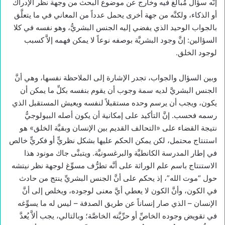
إنَّه سؤال مُبالَغ فيه وخارج عن موضوع البحث من وجهة نظر الإدراك
أو الذكاء، ولكنَّه من جهة أخرى يحمل عدداً من المعاني في ما يتعلَّق
بالجواب الوحيد الذي يفضي إليه الجنس البشريُّ، وهو نفسه في كلا
السؤالين: إنَّ وجود البشريَّة بوصفه نوعاً لا يمكن فهمه إلاَّ كسبب
لوجود الخلق.
وبين السؤال والجواب، تجدر الإشارة إلى الملاحظة نفسها، وهي أنَّ
الجنس البشريَّ لديه سمة وجوب أن يقوم بنفسه بكلِّ ما يمكن أن
يكون، ويجب أن يرسم وحده مستقبلاً لنفسه ويعيش المستقبل الذي
رسمه فحسب. إنَّ التأكيد على إمكانية أن يكون أصله البيولوجيُّ
نتيجة القضاء على «التحالف القديم بين الإنسان وبقيَّة الخلق» هو
استنتاج محتمل، لكن يمكن الحكم عليها بشكل نظريٍّ أو فكريٍّ خالص
في إطار المدرسة الكانطيَّة والبرغسونيَّة. ويتبنَّى جاك مونود هذا
الاستنتاج باسم علم الوراثة على أنَّه تطرُّف مسوِّغ لوجهة نظر نيتشه
حول “موت الله”، إذ يحكم على أنَّ الجنس البشريِّ ينتج من حادث
في الكون، وأنَّ الكون لا يعطي أيَّ معنى لوجوده، ويخلص إلى أنَّ
الإنسان – الذي صار إنساناً عن طريق الصدفة – ليس له ما يسوِّغه
في تقويض وجوده الخاصِّ أو حرِّيَّته الخاصَّة؛ وبالتالي، يجب ألاَّ يُعدَّ