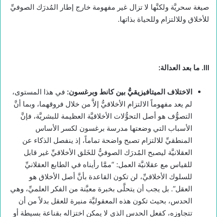
صيغة سحريَّة ولكنَّها لا تزال غير مفهومة خارج إطار المُدرَك الصوفيِّ
للأخلاق وللالتزام وللحياة بذاتها.
III
. ما بعد العدالة:
الاختلاف الميتافيزيقيُّ بين كانط وبرغسون:
في هذا المستوى،
لم يعد مفهوماً الالتزام الأخلاقيُّ إلاَّ من خلال فروقهما، وبما أنَّ
التصوُّف هو أصل التحوُّلات الأخلاقيَّة العظيمة للبشريَّة، فإنَّ
الأسباب التي وضعتها مدرسة برغسون لكسر الأساس
المنطقيِّ للالتزام تصبح واضحة تماماً، إذ ينفصل الذكاء عن
العقلانيَّة ليصبح المُدرَك الصوفيُّ للخَلق الأخلاقيِّ غير قابل
للقياس مع عقلانيَّة العمل: “ممَّا رأيناه في الطابع العقلانيِّ
للسلوك الأخلاقيِّ، لن تكون القاعدة بأنَّ أصل الأخلاق هو
العقل”. بل يجب أن يتحلَّى بخبرة معيَّنة من الفكر العلميِّ، وهي
الحدس، بحيث تكون هذه المعقوليَّة منيرة للعقل بدلاً من أن
تتجاوزه، كفعل الحدس الذي لا يمكن اختزاله بقناعة بسيطة أو