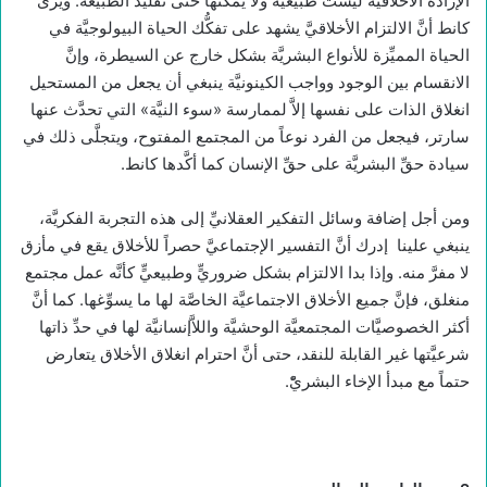
الإرادة الأخلاقيَّة ليست طبيعيَّة ولا يمكنها حتى تقليد الطبيعة. ويرى
كانط أنَّ الالتزام الأخلاقيَّ يشهد على تفكُّك الحياة البيولوجيَّة في
الحياة المميِّزة للأنواع البشريَّة بشكل خارج عن السيطرة، وإنَّ
الانقسام بين الوجود وواجب الكينونيَّة ينبغي أن يجعل من المستحيل
انغلاق الذات على نفسها إلاَّ لممارسة «سوء النيَّة» التي تحدَّث عنها
سارتر، فيجعل من الفرد نوعاً من المجتمع المفتوح، ويتجلَّى ذلك في
سيادة حقِّ البشريَّة على حقِّ الإنسان كما أكَّدها كانط.
ومن أجل إضافة وسائل التفكير العقلانيِّ إلى هذه التجربة الفكريَّة،
ينبغي علينا إدرك أنَّ التفسير الإجتماعيَّ حصراً للأخلاق يقع في مأزق
لا مفرَّ منه. وإذا بدا الالتزام بشكل ضروريٍّ وطبيعيٍّ كأنَّه عمل مجتمع
منغلق، فإنَّ جميع الأخلاق الاجتماعيَّة الخاصَّة لها ما يسوِّغها. كما أنَّ
أكثر الخصوصيَّات المجتمعيَّة الوحشيَّة واللاَّإنسانيَّة لها في حدِّ ذاتها
شرعيَّتها غير القابلة للنقد، حتى أنَّ احترام انغلاق الأخلاق يتعارض
حتماً مع مبدأ الإخاء البشريّْ.