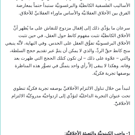
الأساليب الفلسفية الكانطيَّة والبرغسونيَّة ستبدأ حتماً بمعارضة
الفرق بين الأخلاق العقلانيَّة والأساس ماوراء العقلانيِّ للأخلاق.
سرعان ما يؤدِّي ذلك إلى إقفال مزدوج للنقاش على ما يُظهر أنَّ
الأخلاق الكانطيَّة تثبت مفهوم كانط حول العقل، في حين تثبت
الأخلاق البرغسونيَّة تفوُّق العقل على الحدس. وفي النهاية، لأنَّه ينبغي
منح كانط حقَّ الردِّ، والذي لا يمكن أن يتمَّ عبر تقديم حجج السلطة،
والتي – علاوة على ذلك – لن تكون كتلك الحجج التي ظهرت بعد
وفاته. وهكذا لا يبقى إلاَّ رأي واحد يتمثَّل في تصوُّر هذه المناظرة
بوصفها تجربة فكريَّة.
لنبدأ من خلال تناول الالتزام الأخلاقيِّ بوصفه تجربة فكريَّة تنطوي
تحت عنوان التجربة الداخليَّة لتؤدِّي إلى ازدواجيَّة مدروكيَّة الالتزام
الأخلاقيّْ.
1- واجب الكينونيَّة والتعبئة الأخلاقيَّة: