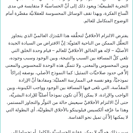
التجربة الطبيعيَّة؛ ويعود ذلك إلى أنَّ الحساسيَّة لا متقايسة في مدى
اتِّساع الفكرة، وبهذا تقف الوسائل المحسوسة للعقلانيَّة مقصِّرة أمام
الوضوح المتكامل للعالم.
يفترض الالتزام الأخلاقيُّ لتحقُّقه هذا المُدرَك العالميَّ الذي يتجاوز
التعقُّل الممكن من الناحية الفئويَّة: إنَّ الافتراض من السيادة الجيدة
الأصليَّة – لإله هو الخالق الأخلاقيِّ للعالم – قيام وحدة الخلق التي
تلغي كلَّ المسافة بين السبب والنتيجة، وبين الوجود وسبب وجوده،
وبين المحسوس والمعنى. ولا تتمثَّل هذه الوحدة للمحسوس والمعنى
إلاَّ في حدود صلاحيَّات التمثيل: كما النموذج الأصلي، بوصفه إدراكاً
نموذجيَّاً، وهو نفسه في الممارسة العمليَّة: ومفادها أنَّ الإرادة
المقدَّسة، التي تلغى فيها المسافة بين الوجود وواجب الكينونة، وبين
الواجب والإرادة، لا يمكن إلاَّ أن تكون نموذجاً أصليَّاً للإرادة البشريَّة،
حتى أنَّ الالتزام الأخلاقيَّ سيعيش حالة من التوتُّر والتجاوز المستمر،
وهذا ما عرَّفه ألكسيس فيلونينكو بالأخلاق البطوليَّة، أي البطولة التي
لا يمكنها إلاَّ أن تميل نحو القداسة.
سبب ذلك هو أنَّه لا يمكن عقلنة الحساسيَّة بالكامل أو تحويلها إلى