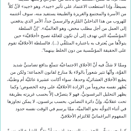
بسيطاً، وإذا استطعت الاعتماد على تأثير «جيد»، وهو «جيد» لأنَّ كلاًّ
من الأسرة والمجتمع والغريزة والطبيعة يستفيد منه، سوف أغتنمه
للهروب من هذا الداخليِّ المُلزِم والرسميِّ جداً، الأمر الذي يدفعني
إلى العمل من أجل مطلب محض، وهو العالميَّة». “إنَّ السلطة
المؤسَّسيَّة التي تهدف إلى أن تكون للعامَّة تصبح «أخلاقيَّة» حين
يتولاَّها من يُعترف به باعتباره المتلقِّي (…). فالسلطة الأخلاقيَّة تقوم
على الحقيقة المؤسَّسية من دون الخلط بينهما”.
وممَّا لا شكَّ فيه أنَّ الأخلاق الاجتماعيَّة تتمتَّع بدافع تضامنيٍّ شديد
القوَّة، وأنَّها تثير شعوراً بالولاء بلا منازع لقانون الجماعة؛ ولكن من
يطيع الأخلاق العشائريَّة وحدها، سواء أكانت عشيرة عائليَّة أم وطنيَّة،
يُظهر نفسه محروماً من الإرادة الأخلاقيَّة على وجه الخصوص؛ وكما
يظهر التحليل البرغسونيُّ، فهو لا يتصرَّف إلاَّ بحسب غريزته بطريقة
تحت عقلانيَّة. وإنَّ دائرة التضامن، بحسب برغسون، لا يمكن تجاوزها
في أثناء التوجُّه نحو العالميَّة، ممَّا يرسم في الوقت نفسه حدود
المفهوم البراغماتيِّ للالتزام الأخلاقيّْ.
كما يجب توخِّي الحذر من السمعة، إذ يبدو أنَّ تقبُّل الشارع الفرنسيِّ