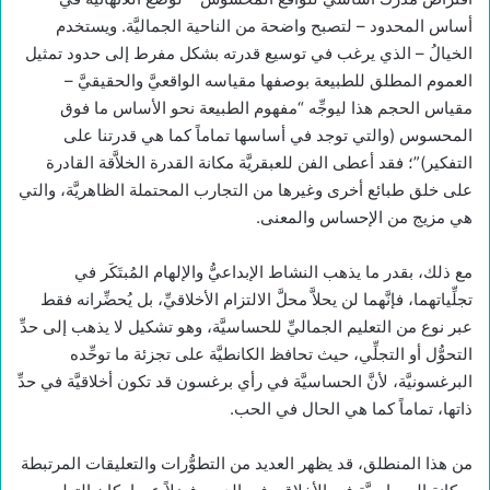
أساس المحدود – لتصبح واضحة من الناحية الجماليَّة. ويستخدم
الخيالُ – الذي يرغب في توسيع قدرته بشكل مفرط إلى حدود تمثيل
العموم المطلق للطبيعة بوصفها مقياسه الواقعيَّ والحقيقيَّ –
مقياس الحجم هذا ليوجِّه “مفهوم الطبيعة نحو الأساس ما فوق
المحسوس (والتي توجد في أساسها تماماً كما هي قدرتنا على
التفكير)”؛ فقد أعطى الفن للعبقريَّة مكانة القدرة الخلاَّقة القادرة
على خلق طبائع أخرى وغيرها من التجارب المحتملة الظاهريَّة، والتي
هي مزيج من الإحساس والمعنى.
مع ذلك، بقدر ما يذهب النشاط الإبداعيُّ والإلهام المُبتَكَر في
تجلِّياتهما، فإنَّهما لن يحلاَّ محلَّ الالتزام الأخلاقيِّ، بل يُحضِّرانه فقط
عبر نوع من التعليم الجماليِّ للحساسيَّة، وهو تشكيل لا يذهب إلى حدِّ
التحوُّل أو التجلِّي، حيث تحافظ الكانطيَّة على تجزئة ما توحِّده
البرغسونيَّة، لأنَّ الحساسيَّة في رأي برغسون قد تكون أخلاقيَّة في حدِّ
ذاتها، تماماً كما هي الحال في الحب.
من هذا المنطلق، قد يظهر العديد من التطوُّرات والتعليقات المرتبطة