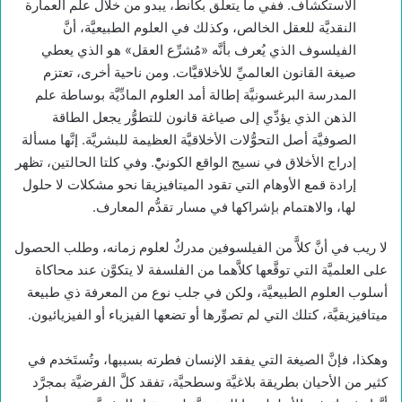
الاستكشاف. ففي ما يتعلَّق بكانط، يبدو من خلال علم العمارة
النقديَّة للعقل الخالص، وكذلك في العلوم الطبيعيَّة، أنَّ
الفيلسوف الذي يُعرف بأنَّه «مُشرِّع العقل» هو الذي يعطي
صيغة القانون العالميِّ للأخلاقيَّات. ومن ناحية أخرى، تعتزم
المدرسة البرغسونيَّة إطالة أمد العلوم المادِّيَّة بوساطة علم
الذهن الذي يؤدِّي إلى صياغة قانون للتطوُّر يجعل الطاقة
الصوفيَّة أصل التحوُّلات الأخلاقيَّة العظيمة للبشريَّة. إنَّها مسألة
إدراج الأخلاق في نسيج الواقع الكونيّْ. وفي كلتا الحالتين، تظهر
إرادة قمع الأوهام التي تقود الميتافيزيقا نحو مشكلات لا حلول
لها، والاهتمام بإشراكها في مسار تقدُّم المعارف.
لا ريب في أنَّ كلاًّ من الفيلسوفين مدركٌ لعلوم زمانه، وطلب الحصول
على العلميَّة التي توقَّعها كلاَّهما من الفلسفة لا يتكوَّن عند محاكاة
أسلوب العلوم الطبيعيَّة، ولكن في جلب نوع من المعرفة ذي طبيعة
ميتافيزيقيَّة، كتلك التي لم تصوِّرها أو تضعها الفيزياء أو الفيزيائيون.
وهكذا، فإنَّ الصيغة التي يفقد الإنسان فطرته بسببها، وتُستَخدم في
كثير من الأحيان بطريقة بلاغيَّة وسطحيَّة، تفقد كلَّ الفرضيَّة بمجرَّد