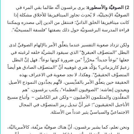
2) الصوفيَّة والأسطورة:
يرى برغسون أنَّه طالما بقي المرء في
الصوفيَّة الإنجيليَّة، لا يُحدِث تجاوز الميتافيزيقا للأخلاق مشكلة إذا
كانت ميتافيزيقا الخلق الذاتيِّ؛ فننتقل من الدين إلى مصدره ويمكننا
قراءة المدرسة البرغسونيَّة حول ذلك بصفتها “فلسفة المسيحيَّة”.
ولكن تزداد صعوبة التفسير عندما يتعلَّق الأمر بالإلهام الصوفيِّ لدى
البطل “المتصوِّف العبقريّْ” الذي سيقود البشريَّة خلفه لرغبته في
جعلها “نوعاً جديداً” محرَّراً “من ضرورة كونها نوعاً”. فهل إنَّ البطل
زعيمٌ كاريزماتي؟ يؤكِّد هنري غوهييه أنَّ “المتصوِّف الصادق هو أيضاً
المتصوِّف الحقيقيّْ”. وهكذا، لا نجد صعوبة في الاعتراف بهذه
الحقيقة حين يتعلَّق الأمر بالقدِّيسين، لأنَّهم يجدِّدون النموذج الأصيل
ويعيدون إنعاشه: “الصوفيون العظماء”، يكتب برغسون، “هم
المقلِّدون والمتمِّمون الأصليون – ولكن غير الكاملين – وأتباع مسيح
الأناجيل الحقيقيون”؛ غير أنَّ تبديل رمز المتصوِّف في المجال
الاجتماعيِّ والسياسيِّ يثير عدداً من الأسئلة.
ونحن نعلم، كما يشير برغسون، أنَّ هناك صوفيَّة مزيَّفة، كالأمبرياليَّة،