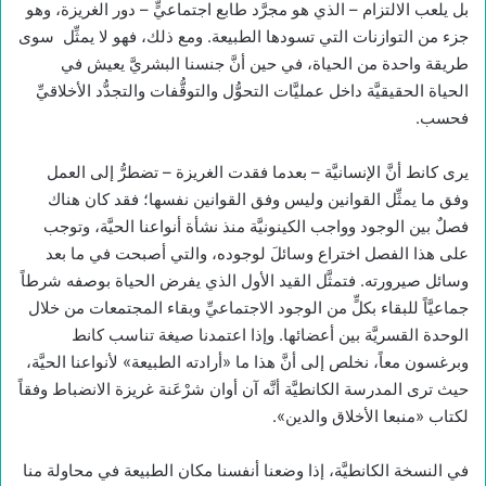
بل يلعب الالتزام – الذي هو مجرَّد طابع اجتماعيٍّ – دور الغريزة، وهو
جزء من التوازنات التي تسودها الطبيعة. ومع ذلك، فهو لا يمثِّل سوى
طريقة واحدة من الحياة، في حين أنَّ جنسنا البشريَّ يعيش في
الحياة الحقيقيَّة داخل عمليَّات التحوُّل والتوقُّفات والتجدُّد الأخلاقيِّ
فحسب.
يرى كانط أنَّ الإنسانيَّة – بعدما فقدت الغريزة – تضطرُّ إلى العمل
وفق ما يمثِّل القوانين وليس وفق القوانين نفسها؛ فقد كان هناك
فصلٌ بين الوجود وواجب الكينونيَّة منذ نشأة أنواعنا الحيَّة، وتوجب
على هذا الفصل اختراع وسائلَ لوجوده، والتي أصبحت في ما بعد
وسائل صيرورته. فتمثَّل القيد الأول الذي يفرض الحياة بوصفه شرطاً
جماعيَّاً للبقاء بكلٍّ من الوجود الاجتماعيِّ وبقاء المجتمعات من خلال
الوحدة القسريَّة بين أعضائها. وإذا اعتمدنا صيغة تناسب كانط
وبرغسون معاً، نخلص إلى أنَّ هذا ما «أرادته الطبيعة» لأنواعنا الحيَّة،
حيث ترى المدرسة الكانطيَّة أنَّه آن أوان شرْعَنة غريزة الانضباط وفقاً
لكتاب «منبعا الأخلاق والدين».
في النسخة الكانطيَّة، إذا وضعنا أنفسنا مكان الطبيعة في محاولة منا