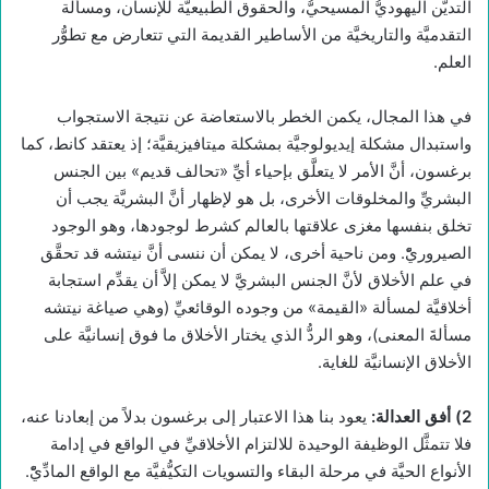
التديُّن اليهوديُّ المسيحيُّ، والحقوق الطبيعيَّة للإنسان، ومسألة
التقدميَّة والتاريخيَّة من الأساطير القديمة التي تتعارض مع تطوُّر
العلم.
في هذا المجال، يكمن الخطر بالاستعاضة عن نتيجة الاستجواب
واستبدال مشكلة إيديولوجيَّة بمشكلة ميتافيزيقيَّة؛ إذ يعتقد كانط، كما
برغسون، أنَّ الأمر لا يتعلَّق بإحياء أيِّ «تحالف قديم» بين الجنس
البشريِّ والمخلوقات الأخرى، بل هو لإظهار أنَّ البشريَّة يجب أن
تخلق بنفسها مغزى علاقتها بالعالم كشرط لوجودها، وهو الوجود
الصيروريّْ. ومن ناحية أخرى، لا يمكن أن ننسى أنَّ نيتشه قد تحقَّق
في علم الأخلاق لأنَّ الجنس البشريَّ لا يمكن إلاَّ أن يقدِّم استجابة
أخلاقيَّة لمسألة «القيمة» من وجوده الوقائعيِّ (وهي صياغة نيتشه
مسألةَ المعنى)، وهو الردُّ الذي يختار الأخلاق ما فوق إنسانيَّة على
الأخلاق الإنسانيَّة للغاية.
2) أفق العدالة
:
يعود بنا هذا الاعتبار إلى برغسون بدلاً من إبعادنا عنه،
فلا تتمثَّل الوظيفة الوحيدة للالتزام الأخلاقيِّ في الواقع في إدامة
الأنواع الحيَّة في مرحلة البقاء والتسويات التكيُّفيَّة مع الواقع المادِّيّْ.