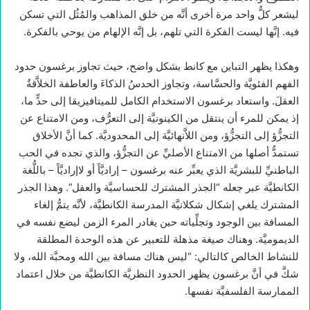
ليشعر كلُّ واحد مرة أخرى أنَّه من خلق المذاهب والمُثُل التي تسكن
فيه. إنَّها ليست الفكرة التي تلهم، بل إنَّه الإلهام من يوحي بالفكرة.
وهكذا يظهر التباين مع كانط بشكل واضح، حيث تجاوز برغسون حدود
الفهم الفئويَّة والحسَّاسة، وتجاوز الحدسُ الذكاءَ والعاطفة الخلاَّقةُ
العقلَ. واستعاد برغسون الاستخدام الكامل للميتافيزيقا إلى حدٍّ ما،
إذ يمكن للمرء أن ينتقل من الكينونيَّة إلى التعرُّف، ومن الامتناع عن
التجزُّؤ إلى التجزُّؤ، ومن اللاَّنهائيَّة إلى المحدوديَّة. كما أنَّ الأخلاق
تستمدُّ أصلها من الامتناع الأصليِّ عن التجزُّؤ، والذي نجده في الحب
الباطنيِّ للبشريَّة الذي يعبِّر عنه برغسون – إراديَّاً أو لاإراديَّاً – باللُّغة
الكانطيَّة عبر جعله “الجذر المشترك للحساسيَّة والعقل”. وهذا الجذر
المشترك يلغي إشكال شكلانيَّة المدرسة الكانطيَّة، لأنَّه يتمُّ إلغاء
المسافة بين الوجود وتجلِّياته حين يغادر المرء الزمن ليضع نفسه في
الديموميَّة. وهناك صيغة مذهلة للتعبير عن هذه الوحدة المطلقة
للنشاط الخالص كالتالي: “ليس هناك مسافة بين الله ومحبَّة الله، ولا
شكَّ في أنَّ برغسون يظهر الحدود النظريَّة الكانطيَّة من خلال اعتماد
الممارسة الفلسفيَّة نفسها.