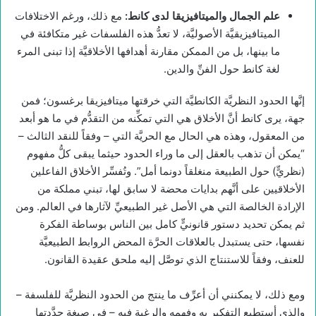
علم الجمال والميتافيزيقا لدى كانط:
مع ذلك، ورغم الاختلافات
الميتافيزيقيَّة الأصوليَّة، لا تعدُّ هذه الفلسفات غير متكافئة في
ما بينها، بل من الممكن مقارنة أهدافها الأخلاقيَّة إذا تبنى المرء
لغة كانط حول الفنِّ والدين.
إنَّها الحدود النظريَّة الكانطيَّة التي خرقتها ميتافيزيقا برغسون؛ فمن
جهة، يرى كانط أنَّ الأخلاق هي التي تمكِّنه من التقدُّم في ما هو أبعد
من المعقول، وهذه هي الحال مع الحريَّة التي – وفقاً للنقد الثالث –
“يمكن أن تذهب بالعقل إلى ما وراء الحدود حيثما يبقى كلُّ مفهوم
(نظريٍّ) حول الطبيعة منغلقاً دونما أمل”. وتُفسِّر الأخلاق الفاعلين
الأخلاقيين على أنَّهم بدايات محضة لا سابق لها، تبني مملكة من
الإرادة الخالصة التي هي الأصل غير الطبيعيِّ لآثارها في العالم. ومن
ثم يمكن تحديد دستور قانونيٍّ كامل بين الناس بوساطة الفكرة
نفسها، حتى يستبدل بالعلاقات الحرَّة المحض الروابط الطبيعيَّة
للعنف، وفقاً للاستنتاج الذي توصَّل إليه ملحق عقيدة القانون.
ومع ذلك، لا يمكنني أن أعرِّف ما ينتج من الحدود النظريَّة للفلسفة –
والذي أستطيع التفكير به وفهمه والرغبة فيه – في صيغة حدَّدتها