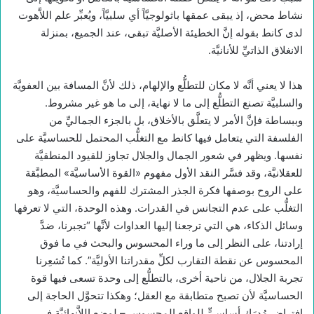
نشاط محض، إذ يبقى عمقها باثولوجيَّاً أي سلبيَّاً، ويُعبِّر علم اللاَّهوت
لدى كانط بقوله إنَّ الخطيئة الأصليَّة تبقى، عند الجميع، بمنزلة
الانغلاق الذاتيِّ للأنانيَّة.
هذا لا يعني أنَّه لا مكان للتطلُّع والإلهام، ذلك لأنَّ المسافة بين العفويَّة
والسلبيَّة تصنع التطلُّع إلى ما لا نهاية، إلى ما هو غير مشروط.
وببساطة فإنَّ الأمر لا يتعلَّق بالأخلاق، بل بالجزء الجماليِّ من
الفلسفة التي يتعامل فيها كانط مع التغلُّب المحتمل للحساسيَّة على
نفسها. ويظهر في شعور الجمال والجلال تجاوز للقيود المنطقيَّة
للعقلانيَّة، وقد فسَّر النقد الأول مفهوم «القوة الأساسيَّة» المطبَّقة
على الروح بوصفها فكرة الجذر المشترك للفهم والحساسيَّة، وهو
التغلُّب على عدم التجانس في القدرات. وهذه الوحدة، التي لا تعرفها
وسائل الذكاء، هي التي ترجعنا إليها العداوات لأنَّها “تجبرنا، ضدَّ
إرادتنا، على النظر إلى ما وراء المحسوس والبحث في ما فوق
المحسوس عن نقطة التقارب لكلِّ مقدراتنا الأوليَّة”. كما تُشعِرنا
تجربة الجلال، من ناحية أخرى، بالتطلُّع إلى وحدة تسعى فيها قوة
الحساسيَّة لأن تصبح متطابقة مع العقل؛ وهكذا تتحوَّل الحاجة إلى
افتراض مُدرَك أساسيٍّ للواقع المحسوس – لوضع اللاَّنهائيَّة في