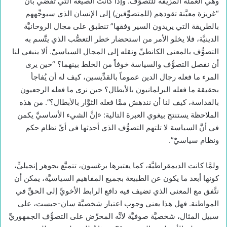
وهي العملة المزيَّفة للتصوُّف. وإذا كانت الصيغة التي تقضي بأنَّ
“غريزة معيَّنة تقودهم (للمتصوِّفين) إلى الإنسان الذي سيوجِّههم
بالطريقة التي يريدون السير وفقها” تنطبق على مجال الروحانيَّة
الدينيَّة، فلا يخلو الأمر من استحضار خطر التعصُّب الذي يتَّسم به
التصوُّف بالمعنى الكانطيِّ ونقله إلى المجال السياسيّْ. ألا ينبغي لنا
أن نفصل التصوُّف والسياسة خوفاً من الخلط بينهما؟ “حين يرى
المرء ما فعله رجال الدين عموماً بالقدِّيسين، كيف له أن يُفاجأ
بحقيقة ما فعله البرلمانيون بالأبطال؟ حين نرى ما فعله الرجعيون
بالقداسة، كيف لنا أن نندهش ممَّا فعله الثوَّار بالأبطال؟”. من هذه
الملاحظة يستنتج بيغوي العبرة التالية: «إنَّ الشيء الأساسيَّ يكمن
في أنَّ السياسة لا تلتهم التصوُّف الذي أحدثها في أيِّ نظام حكم
ونظام سياسيّْ”.
ولمَّا كانت الديمقراطيَّة، كما يعتبرها برغسون، تتمتَّع بجوهر إنجيليٍّ،
كونها أبعد ما يكون عن الطبيعة بجميع المفاهيم السياسيَّة، يمكن أن
نتَّفق مع المعنى الذي تضيف فيه دافع الرابط الأخويِّ إلى الحقِّ في
المواطنة. فهل هذا يعني وجوب اعتبار شخصيَّة سان-جيست، على
سبيل المثال، شخصيَّة صوفيَّة لأنَّه المحرِّض على التصوُّف الجمهوريِّ