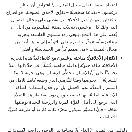
اعتقاد بسيط. فعلى سبيل المثال، إنَّ افتراض أن يختار
برغسون – بقناعة شخصيَّة – تفوُّق الأخلاق الصوفيَّة، هو اقتراح
لا يُعقلِن مفهوم أصل الأخلاق، بل يقضي على مجال الوصول
إليه. ولمَّا كان برغسون يتحدَّث بصفة الفيلسوف من أجل أن
يُفهم على هذا النحو، ينبغي رفع مستوى الفلسفة بتجربة
ميتافيزيقيَّة، تتمثَّل بالقدرة على التوجُّه إلى ما هو أبعد من
مجال التمثيلات «في صميم كلٍّ من الحساسيَّة والعقل”.
الالتزام الأخلاقيُّ: مباحثة برغسون مع كانط:
تُعدُّ هذه التجربة
الأخلاقيَّة طاقة حيويَّة إبداعيَّة خالصة، تُشكِّل في حدِّ ذاتها دليلاً
تجريبيَّاً على أنَّ الإنسان يتخطَّى الإنسان. وهي تجربة لا يمكن
للبشريَّة أن تخوضها وفقاً للتَّزمين الذي وضعه كانط للأمل في
استمرار التقدُّم نحو الأفضل، بل من خلال استعادة الطاقة
الإبداعيَّة الخاصَّة بها فحسب. ومن دون استنفار هذا التجدُّد –
الذي يرجع إلى أصل القوَّة المرنة والروحيَّة للحياة بوصفها
طاقة – فإنَّ التطوُّر سيكون مجرَّد كلمة فارغة أو طريقة فكريَّة
للتخاطب.
ولذلك، من الضروريِّ إلغاء أيِّ مسافة بين الوجود وواجب الكينونة في