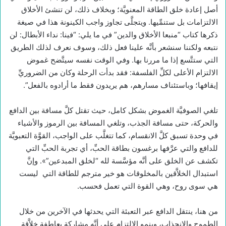
أصل إعادة خلق الطاقة المعنويَّة؛ وبخلاف ذلك، لن تنشئ الأخلاق
الالتزامات بل ستنمِّيها. ويتجلَّى تجاوز واجب الكينونة هذا في صيغة
ذكرها كتاب “منبعا الأخلاق والدين” في ما يلي: “فينا: نداء الأبطال: لن
نتبعه ولكننا سنشعر بأنَّه علينا فعل ذلك، وسوف نعرف لذلك الطريق
التي ستتَّسع إذا ما مررنا بها. وفي الوقت نفسه سيتَّضح غموض
الالتزام الأعلى لكلِّ الفلسفة: فقد بدأت الرحلة وكان من الضروريِّ
إيقافها؛ وباستئناف مسارهم، هم يريدون فقط ما أرادوه بالفعل”.
تلغي الصوفيَّة الغموض بشكل كامل، حيث تقتل كلَّ مسافة بين الدافع
والحركة، حتى مسافة الجذب، وتلغي المسافة بين الرموز والأشياء
في وحدة تسبق كلَّ الانقسام، كما تتغلَّب على الواجب، القوَّة التعبويَّة
للدافع والتي عرَّفها برغسون بطاقة الحبِّ، أي تجربة الحبِّ التي
تكشف عن الخلق على أنَّه مؤسَّسة لله “لخلق المبدعين”». وإنَّ
استبدال الخلاَّقين بالمخلوقات هو خير مترجم للطاقة التي ليست
هي سوى روح، وهي القوة التي تعمل فحسب.
من هنا، ينتقل الدافع عبر التعبئة التي يحدثها في الآخرين من خلال
الطموح والانجذاب، وينمو الالتزام على أنَّه مشاركة بعاطفة خلاَّقة