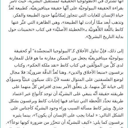
أنَّها تشترك في الأنطولوجيا الحقيقيَّة لمستقبل البشريَّة، حيث تأمر
بقراءة الحقيقة البيولوجيَّة على أنَّها حقيقة ميتافيزيقيَّة، كطبيعة تُعدُّ
حياة الإنسان للغايات التي تتجاوز إمكانيَّتها حدود الطبيعة والفكر،
وتذهب أبعد ممَّا أرادت لها الطبيعة»، وهي الظاهرة التي عبَّر عنها
كانط باللُّغة اللاَّهوتيَّة بـ«الخطيئة الأصليَّة» في كتاب «تخمينات حول
بداية التاريخ البشريّْ».
إلى ذلك، فإنَّ تناول الأخلاق كـ”البيولوجيا المتجسِّدة” أو كحقيقة
بيولوجيَّة ميتافيزيقيَّة يجعل من الممكن مقارنة ما هو قابل للمقارنة
لدى كلٍّ من المؤلِّفَين في كتاب كانط «نقد ملكة الحكم»، وكتاب
برغسون «منبعا الأخلاق والدين». وهنا تُعدُّ الدقَّة ضروريَّة: فلا مجال
لوضع الفلسفتين على المنوال نفسه لأنَّ ذلك سيكون عبثيَّاً وسيؤدِّي
إلى خيانة كلٍّ منهما، بل يتعلَّق الأمر بمدى افتراض كلٍّ منهما على
طريقته حقيقة أنَّه ينبغي على البشريَّة أن توجد كأنواع عبر اعتماد
طريقة تحدِّد اللَّحظة التي تتباعد فيها إجابات كانط وبرغسون بشكل
جذريّْ. ويثير كانط مسألة السبب وراء وجود البشريَّة كأجناس على
الشكل التالي: « لماذا يجب على الإنسان أن يكون؟»، بينما يثيره
برغسون كما يلي: «كيف للبشريَّة أن تتحرَّر من ضرورة كونها نوعاً؟».