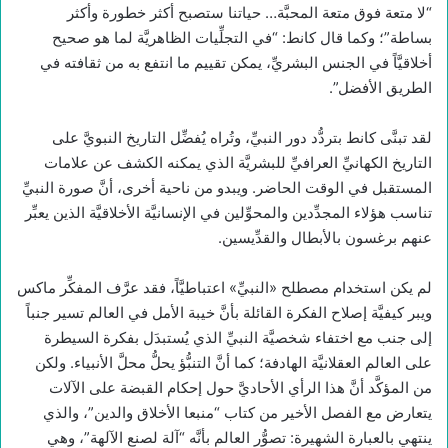
“لا متعة فوق متعة المحبَّة… حياتنا ستصبح أكثر خطورة وأكثر
بساطة”؛ وكما قال كانط: “في التجلِّيات الظاهريَّة لما هو صحيح
أخلاقيَّاً في الجنس البشريِّ، يمكن تقييم ما انتفع به من ثقافته في
الطريق الأفضل”.
لقد تبنَّى كانط بتردُّد دور النبيِّ، وتُراه يُفضِّل التاريخ النبويَّ على
التاريخ الكهانيِّ العرافيِّ للبشريَّة الذي يمكنه الكشف عن علامات
المستقبل في الوقت الحاضر. ويبدو من ناحية أخرى، أنَّ صورة النبيِّ
تناسب هؤلاء المجدِّدين والمحوِّلين في الإنسانيَّة الأخلاقيَّة الذين يعبِّر
عنهم برغسون بالأبطال والقدِّيسين.
لم يكن استخدام مصطلح «النبيِّ» اعتباطيَّاً، فقد عرَّف المفكِّر ماكس
ويبر كيفيَّة إصلاح الفكرة القائلة بأنَّ خيبة الأمل في العالم تسير جنباً
إلى جنب مع اختفاء شخصيَّة النبيِّ الذي يُستبدَل بفكرة السيطرة
على العالم العقلانيَّة الهادفة؛ كما أنَّ التنبُّؤ يحلُّ محلَّ الأنبياء. ولكن
من المؤكَّد أنَّ هذا الرأي الأحاديَّ حول إحكام القبضة على الآلات
يتعارض مع الفصل الأخير من كتاب “منبعا الأخلاق والدين”، والذي
ينتهي بالعبارة الشهيرة: تصوُّر العالم بأنَّه “آلة لصنع الآلهة”، وهي