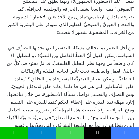
بمعنى علم الأسطورة الجمهوريّْ؟ وبهذا نُطلِق على مصطلح
“الصوفي” معنى واسعاً يشمل الخرافة والوظيفة الخرافيَّة، كما
تقترحه مادلين بارثيليمي-مادول مع الأخذ بعين الاعتبار “الديمومة
والاندفاع الحيويُّ والصوفيُّ العظيم الذي سيوفر على البشرية الكثير
من الخرافات المشحونة بشعور لا ينضب».
من أجل التعبير بما يخالف مشكلة التفسير التي يحدثها التصوُّف في
السياسة، يمكن القول أنَّ الخطَّ الفاصل بين التصوُّف والتضليل، إذا
كان واضحاً من وجهة نظر التحليل الفلسفيِّ، قد تمَّ محوُه في كلٍّ من
جانبَيْ العمل والعاطفة، تحت تأثير الحاجة الملحَّة والارتباكات
العاطفيَّة. ويمكن اعتبار العبقريَّة المستوحاة من الخالق كـ”إعادة
خلق” للأساطير التي هي في حدِّ ذاتها إعادة خلق للاندفاع الحيويّْ.
وبين التصوُّف والتضليل تواصل مسألة الأسطورة، من خلال تناقضها،
إثارة مهمَّة نقد القدرة على إعطاء الحكم كنقد للقدرة على التقييم
ومنح الموافقة. وقد أصبحت هذه المهمَّة أكثر ضرورة بسبب التداخل
بين “المجتمع المفتوح” و”المجتمع المنغلق” في رمزيَّة تعبويَّة للأفراد
الذين يتطابقون دائماً مع الطبيعة البشريَّة، والتي يحدِّدها برغسون
بأنَّها “لا تتغيَّر وبأنَّ سياستها – بالبحث والتحقيق – تكشف عن