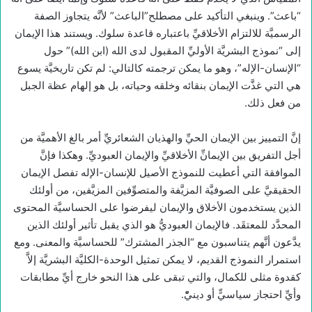
“باعث”. وينبغي التأكيد على مصطلح”الباعث” لأنَّه يتجاوز الصفة
الرسميَّة للالتزام الأخلاقيِّ باعتباره قاعدة سلوك. ويستند هذا الإيمان
إلى “نموذج البشريَّة الأوليِّ المقبول لدى الله (ابن الله)” حول
“الإنسان-الإله”، وهو ما يمكن ترجمته كالتالي: لم تكن تاريخيَّة يسوع
هي التي غذَّت الإيمان بنقائه وخلقه وحياته، بل هو إلهام عظة الجبل
من فعل ذلك.
إنَّ التمييز بين الإيمان الحيِّ والهذيان الشعائريِّ أمر بالغ الأهميَّة من
أجل التفريق بين الإيمانِّ الأخلاقيِّ والإيمان العبوديِّ. وهكذا فإنَّ
الموافقة التي أعطيت للنموذج الأصيل للإنسان-الإله تفصل الإيمان
الحقيقيَّ على الصوفيَّة المزيَّفة والمتصوِّفين المزيَّفين، من أولئك
الذين يستخدمون الأخلاق والإيمان ليفرضوا على الحساسيَّة المحتوى
المحدَّد للمعتقَد. فالإيمان العبوديُّ هو الذي يقبل تأثير أولئك الذين
يدَّعون أنَّهم يتناسبون مع “الجذر المشترك” للحساسيَّة والمعنى. ومع
استمرار النموذج القديم، لا يمكن تمثيل الوحدة-الكليَّة البشريَّة إلاَّ
كقدوة مثلى للكمال، والتي تبقى على هذا النحو خارج أيِّ مطابقات
وأيِّ احتجاز سياسيٍّ أو دينيّْ.