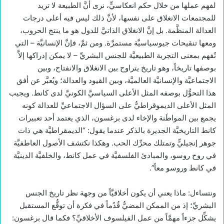
لفهم عملها من خلال حكم انعكاسيٍّ، نرى أنَّ الطبيعة لا تريد
للمجتمعات الانغلاق على نفسها، لأنَّ ذلك ليس فيه أعلى درجات
العدالة المنظَّمة. بل إنَّ الانغلاق الذاتيَّ للدول هو ما ينتج الحروب،
ومعها تنقيحات جيوسياسيَّة مستمرَّة. ومن ثمَّ، فإنَّ الإنسانيَّة – التي
تُفهم بمعنى التجربة الطبيعيَّة للجنس البشريِّ – لا يمكن إدراكها إلاَّ
بوصفها تاريخاً، وهو تاريخ يتراوح بين الانغلاق والانفتاح، وبين
الاجتماعيَّة والإنسانيَّة العالميَّة، وبين القيود والعدالة؛ ويُعبَّر عن أفق
هذا التحوُّل بوصفه المثل الأعلى السياسيَّ الكونيَّ لدى كانط. ويجيب
المثل الأعلى الديموقراطيُّ على السؤال الاجتماعيِّ للعدالة كونه
يجمع بين المواطَنة والإخاء لدى برغسون، الذي يعتمد أحد تعبيرات
كانط التاريخيَّة الجديرة بالذكر عندما يقول: “الديمقراطيَّة هي ذات
جوهر إنجيليٍّ وتمتلك محرِّك الحب. وهكذا نكتشف الأصول العاطفيَّة
في روح روسو، والمبادئ الفلسفيَّة في عمل كانط، والخلفيَّة الدينيَّة
في كانط وروسو معاً”.
ونتساءل: ماذا يعني أن يكون أخلاقيَّاً من وجهة نظر تاريخ الجنس
البشريِّ؛ إذ من الممكن المضيُّ قُدُماً في فكرة أن توقُّع المستقبل
يشكِّل جزءاً مهمَّاً من عمل الفيلسوف الأخلاقيِّ؟ فكما قال برغسون: