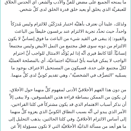
ما يمنحه الجميع على مضض للفنِّ والأدب والشعر، أي الحدس الخلاَّق
للعبقريَّة الذي يخلق أو يعيد خلق قدرة الخلق لدى كلِّ شخص.
ولذلك، علينا أن نعترف بأهليَّة اختبار مُدرَكَيْن للالتزام وليس مُدرَكاً
واحداً، حيث تحدِّد تجربة الالتزام عند برغسون خليطاً بين الباعث
والقيود: إذ يبقى في القيد شيء من الباعث ما فوق إنسانيٍّ لا يكون
الالتزام من دونه سوى فعل مجتمع من النمل الأبيض وليس مجتمعاً
إنسانيَّاً. أمَّا كانط فيرى أنَّه إذا لم يُؤكِّد الامتثال للواجب أنَّ احترام
الواجب لا يمكن قياسه بأيِّ امتثاليَّة اجتماعيَّة، أي بالمصلحة العمليَّة
لكلِّ مجتمع على حدة، فسيكون من المستحيل الاعتراف بوجود ما
يسمِّيه “التصرُّف في الشخصيَّة”، وهي تقديم كونيٌّ لدى كلٍّ منهما.
من دون هذا الفهم الأخلاقيِّ الأدنى لمفهوم كلٍّ منهما حول الأخلاق،
لن يكون من الممكن ببساطة قراءة هذين الفيلسوفين، ولا يبقى إلاَّ
أن نذكر أسباب الاهتمام الذي قد يكون مشتركاً في كلتا القراءتين،
الأمر الذي يبدو لي أنَّه بسبب النطاق الكونيِّ الذي يعزوه كلٌّ منهما
إلى أساس الالتزام الأخلاقيِّ. وفي كلتا الحالتين، يذهب التحليل إلى
ما هو أبعد من مسألة الذاتيَّة الأخلاقيَّة التي لا تكون مسؤولة إلاَّ عن