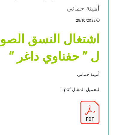
أمينة حماني
29/10/2022
اشتغال النسق الصوفي
ل ” حفناوي داغر “
أمينة حماني
لتحميل المقال pdf :