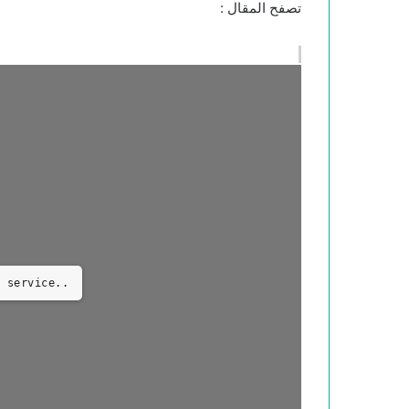
تصفح المقال :
 service..