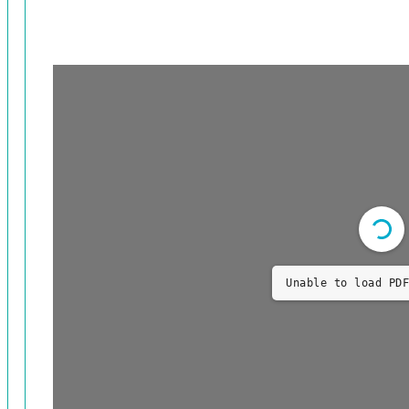
Unable to load PDF
تلخيص منطق أرسطو – ج5 – ابن رشد –
كتاب أنالوطيقى الثاني أو كتاب البرهان