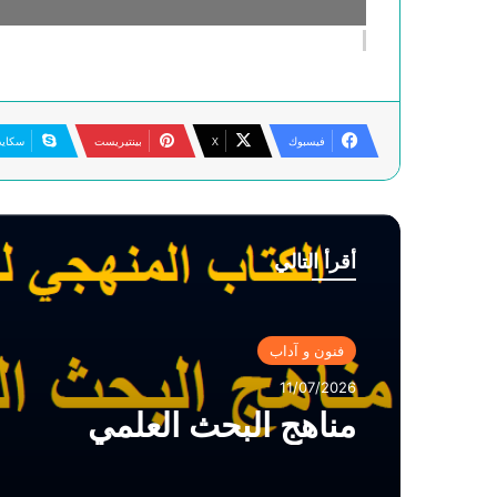
فيسبوك
‫X
بينتيريست
سكاي
أقرأ التالي
فنون و آداب
11/07/2026
مناهج البحث العلمي