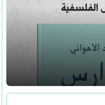
إيران .. دين وحضارة
استكتاب جماعي حول “الخطاب الصوفي في
الفكر الإنساني”
حديقة_الحقيقة_وشريعة_الطريقة_سنائي_الغزنوي_ج_02
حديقة_الحقيقة_وشريعة_الطريقة_سنائي_الغزنوي_ج_1
أوجز السير لخير البشر
أزمة العالم الحديث – رينيه غينون