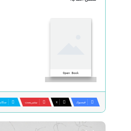
Open Book
فيسبوك
‫X
بينتيريست
سكاي