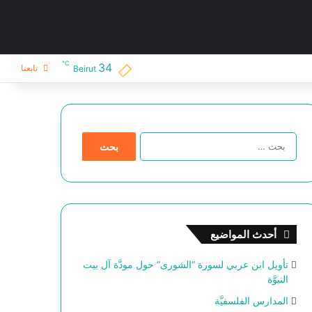
℃
34
تابعنا
Beirut
ا
ل
ب
ح
ث
ع
ن
أحدث المواضيع
:
تأويل ابن عربي لسورة “الشورى” حول مودَّة آل بيت
النبوَّة
المدارس الفلسفيَّة