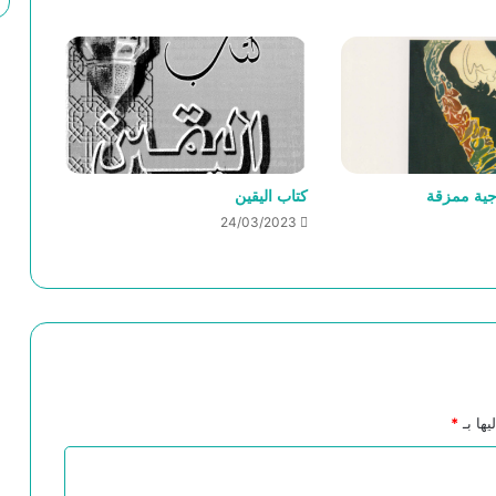
التاريخ الحقيقي لليهود منذ نشأتهم الأولى
وحتى الان
جية ممزقة
كتاب اليقين
24/03/2023
يها بـ
*