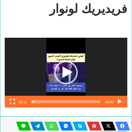
فريديريك لونوار
مشغل
الفيديو
05:11
00:00